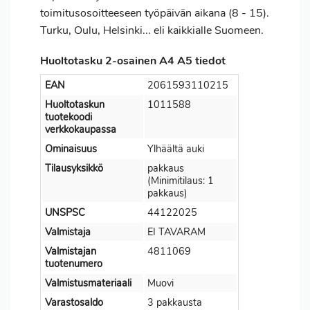
toimitusosoitteeseen työpäivän aikana (8 - 15).
Turku, Oulu, Helsinki... eli kaikkialle Suomeen.
Huoltotasku 2-osainen A4 A5 tiedot
EAN
2061593110215
Huoltotaskun
1011588
tuotekoodi
verkkokaupassa
Ominaisuus
Ylhäältä auki
Tilausyksikkö
pakkaus
(Minimitilaus: 1
pakkaus)
UNSPSC
44122025
Valmistaja
EI TAVARAM
Valmistajan
4811069
tuotenumero
Valmistusmateriaali
Muovi
Varastosaldo
3 pakkausta