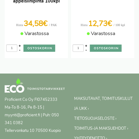
appelsiinipinta 100kpl
34,58€
12,73€
/ PAK
/ 100 kpl
Hinta
Hinta
Varastossa
Varastossa
+
+
-
-
MAKSUTAVAT, TOIMITUSKULUT
Proficient Co Oy
FI07452333
Ma-To 8-16, Pe 8-15 |
JA UKK ›
myynti@proficient.fi | Puh: 050
TIETOSUOJASELOSTE ›
341 0382
TOIMITUS-JA MAKSUEHDOT ›
Tellervonkatu 10 70500 Kuopio
YHTEYDENOTTO ›