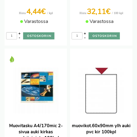
4,44€
32,11€
/ kpl
/ 100 kpl
Hinta
Hinta
Varastossa
Varastossa
+
+
-
-
Muovitasku A4/170mic 2-
muovikot.60x90mm ylh auki
sivua auki kirkas
pvc kir 100kpl