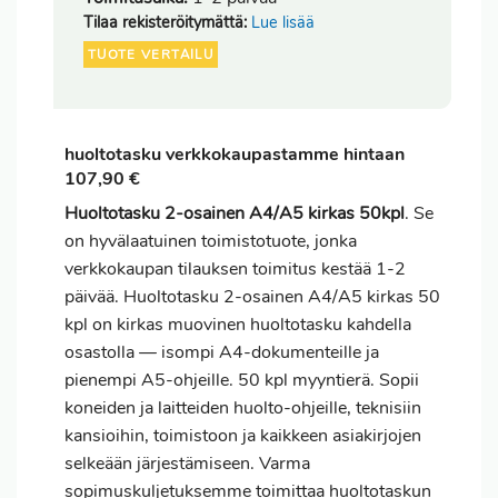
Tilaa rekisteröitymättä:
Lue lisää
TUOTE VERTAILU
huoltotasku verkkokaupastamme hintaan
107,90 €
Huoltotasku 2-osainen A4/A5 kirkas 50kpl
. Se
on hyvälaatuinen toimistotuote, jonka
verkkokaupan tilauksen
toimitus
kestää 1-2
päivää. Huoltotasku 2-osainen A4/A5 kirkas 50
kpl on kirkas muovinen huoltotasku kahdella
osastolla — isompi A4-dokumenteille ja
pienempi A5-ohjeille. 50 kpl myyntierä. Sopii
koneiden ja laitteiden huolto-ohjeille, teknisiin
kansioihin, toimistoon ja kaikkeen asiakirjojen
selkeään järjestämiseen. Varma
sopimuskuljetuksemme toimittaa huoltotaskun