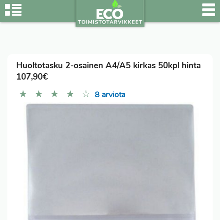
Huoltotasku 2-osainen A4/A5 kirkas 50kpl hinta
107,90€
★
★
★
★
☆
8 arviota