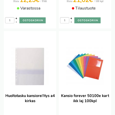
12,25€
21,02€
/ PAK
/ 100 kpl
Hinta
Hinta
Varastossa
Tilaustuote
+
+
-
-
Huoltotasku kansiorei'itys a4
Kansio forever 50100e kart
kirkas
ikk laj 100kpl