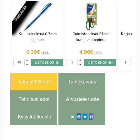
Poistotuote
Kuulakärkikynä 0.7mm
Toimistosakset 21cm
Korjausroll
sininen
kuminen otepinta
4,
0,39€
4,96€
5,
/ KPL
/ KPL
+
+
+
-
-
-
Tekniset tiedot
Tuotekuvaus
Toimitustiedot
Arvostele tuote
Kysy tuotteesta