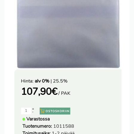
Hinta:
alv 0%
| 25.5%
107,90
€
/ PAK
+
-
Varastossa
Tuotenumero:
1011588
Toimitusaika:
1-2 päivää