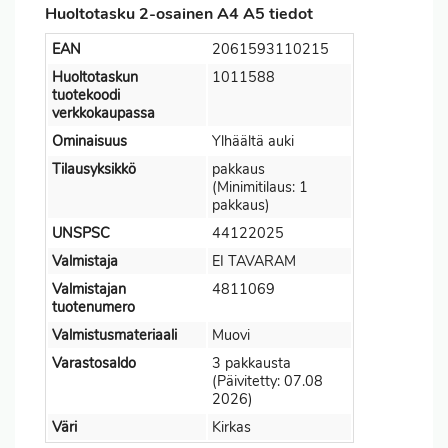
Huoltotasku 2-osainen A4 A5 tiedot
EAN
2061593110215
Huoltotaskun
1011588
tuotekoodi
verkkokaupassa
Ominaisuus
Ylhäältä auki
Tilausyksikkö
pakkaus
(Minimitilaus: 1
pakkaus)
UNSPSC
44122025
Valmistaja
EI TAVARAM
Valmistajan
4811069
tuotenumero
Valmistusmateriaali
Muovi
Varastosaldo
3 pakkausta
(Päivitetty: 07.08
2026)
Väri
Kirkas