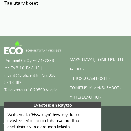
Taulutarvikkeet
MAKSUTAVAT, TOIMITUSKULUT
Proficient Co Oy
FI07452333
Ma-To 8-16, Pe 8-15 |
JA UKK ›
myynti@proficient.fi | Puh: 050
TIETOSUOJASELOSTE ›
341 0382
TOIMITUS-JA MAKSUEHDOT ›
Tellervonkatu 10 70500 Kuopio
YHTEYDENOTTO ›
Evästeiden käyttö
Valitsemalla ’Hyväksyn’, hyväksyt kaikki
evästeet. Voit milloin tahansa muuttaa
asetuksia sivun alareunan linkistä.