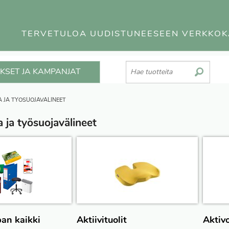
TERVETULOA UUDISTUNEESEEN VERKKO
KSET JA KAMPANJAT
 JA TYÖSUOJAVÄLINEET
 ja työsuojavälineet
an kaikki
Aktiivituolit
Aktivo