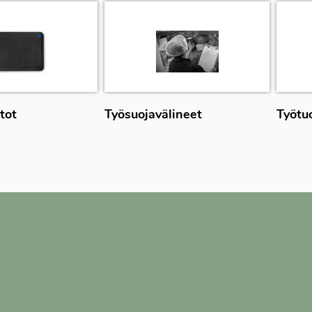
tot
Työsuojavälineet
Työtuo