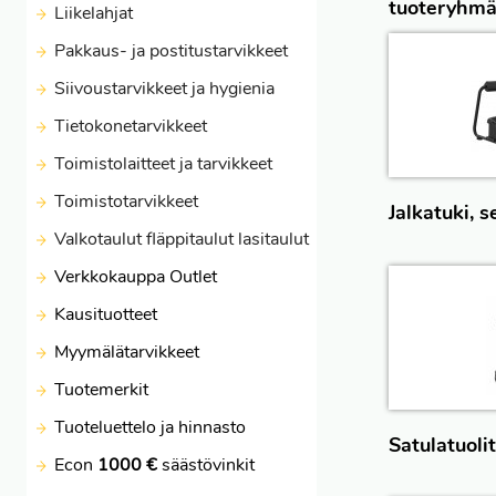
tuoteryhmä
Liikelahjat
Pakkaus- ja postitustarvikkeet
Siivoustarvikkeet ja hygienia
Tietokonetarvikkeet
Toimistolaitteet ja tarvikkeet
Toimistotarvikkeet
Jalkatuki, s
Valkotaulut fläppitaulut lasitaulut
Verkkokauppa Outlet
Kausituotteet
Myymälätarvikkeet
Tuotemerkit
Tuoteluettelo ja hinnasto
Satulatuolit
Econ
1000 €
säästövinkit