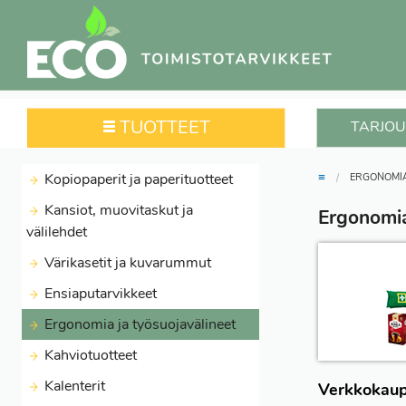
TUOTTEET
TARJOU
≡
Kopiopaperit ja paperituotteet
ERGONOMIA
Kansiot, muovitaskut ja
Ergonomia
välilehdet
Värikasetit ja kuvarummut
Ensiaputarvikkeet
Ergonomia ja työsuojavälineet
Kahviotuotteet
Kalenterit
Verkkokaup