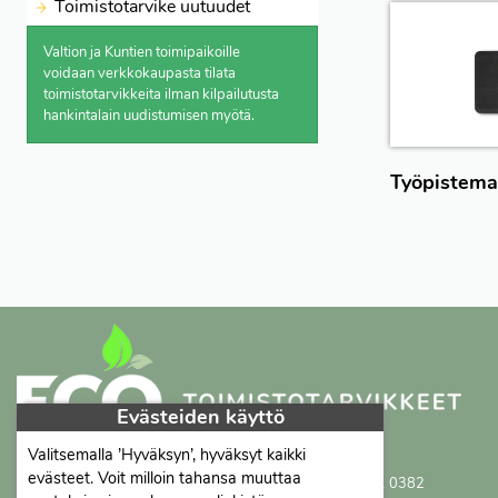
Toimistotarvike uutuudet
Valtion ja Kuntien toimipaikoille
voidaan verkkokaupasta
tilata
toimistotarvikkeita ilman kilpailutusta
hankintalain uudistumisen myötä.
Työpistema
Evästeiden käyttö
Valitsemalla ’Hyväksyn’, hyväksyt kaikki
Proficient Co Oy
FI07452333
evästeet. Voit milloin tahansa muuttaa
Ma-To 8-16, Pe 8-15 | myynti@proficient.fi | Puh: 050 341 0382