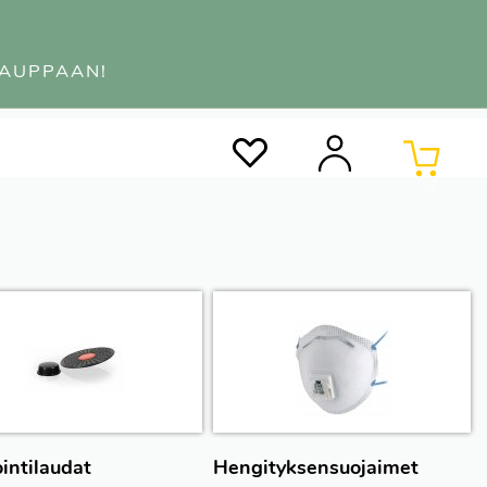
KAUPPAAN!
0
intilaudat
Hengityksensuojaimet