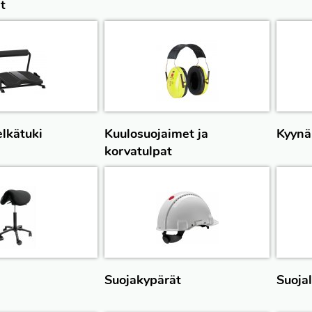
t
elkätuki
Kuulosuojaimet ja
Kyynä
korvatulpat
Suojakypärät
Suojal