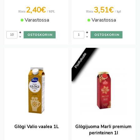
2,40€
3,51€
/ KPL
/ kpl
Hinta
Hinta
Varastossa
Varastossa
+
+
-
-
Poistotuote
Glögi Valio vaalea 1L
Glögijuoma Marli premium
perinteinen 1l