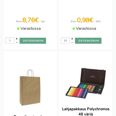
8,76€
0,98€
/ kpl
/ KPL
Hinta
Hinta
Varastossa
Varastossa
+
+
-
-
Lahjapakkaus Polychromos
48 väriä