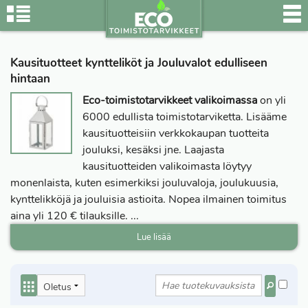
Kausituotteet kyntteliköt ja Jouluvalot edulliseen
hintaan
Eco-toimistotarvikkeet valikoimassa
on yli
6000 edullista toimistotarviketta. Lisääme
kausituotteisiin verkkokaupan tuotteita
jouluksi, kesäksi jne. Laajasta
kausituotteiden valikoimasta löytyy
monenlaista, kuten esimerkiksi jouluvaloja, joulukuusia,
kynttelikköjä ja jouluisia astioita. Nopea ilmainen toimitus
aina yli 120 € tilauksille.
...
Lue lisää