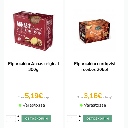
Piparkakku Annas original
Piparkakku nordqvist
300g
rooibos 20kpl
5,19€
3,18€
/ kpl
/ 20 kpl
Hinta
Hinta
Varastossa
Varastossa
+
+
-
-