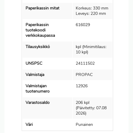
Paperikassin mitat
Korkeus: 330 mm
Leveys: 220 mm
Paperikassin
616029
tuotekoodi
verkkokaupassa
Tilausyksikkö
kpl (Minimitilaus:
10 kpl)
UNSPSC
24111502
Valmistaja
PROPAC
Valmistajan
12926
tuotenumero
Varastosaldo
206 kpl
(Päivitetty: 07.08
2026)
Väri
Punainen