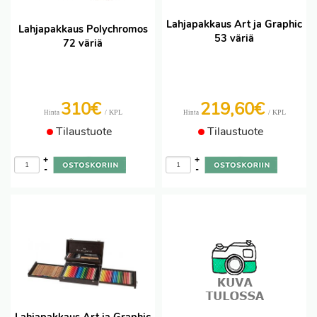
Lahjapakkaus Art ja Graphic
Lahjapakkaus Polychromos
53 väriä
72 väriä
310€
219,60€
/ KPL
/ KPL
Hinta
Hinta
Tilaustuote
Tilaustuote
+
+
-
-