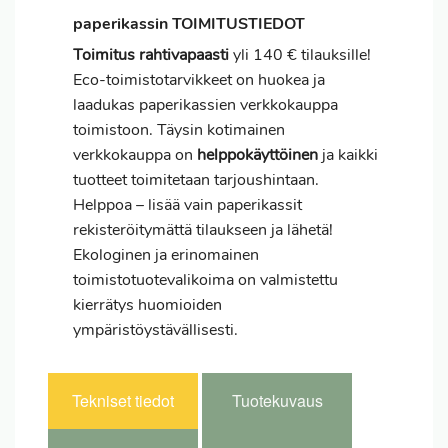
paperikassin TOIMITUSTIEDOT
Toimitus
rahtivapaasti
yli 140 € tilauksille!
Eco-toimistotarvikkeet on huokea ja
laadukas paperikassien verkkokauppa
toimistoon. Täysin kotimainen
verkkokauppa on
helppokäyttöinen
ja kaikki
tuotteet toimitetaan tarjoushintaan.
Helppoa – lisää vain paperikassit
rekisteröitymättä tilaukseen ja lähetä!
Ekologinen ja erinomainen
toimistotuotevalikoima on valmistettu
kierrätys huomioiden
ympäristöystävällisesti.
Tekniset tiedot
Tuotekuvaus