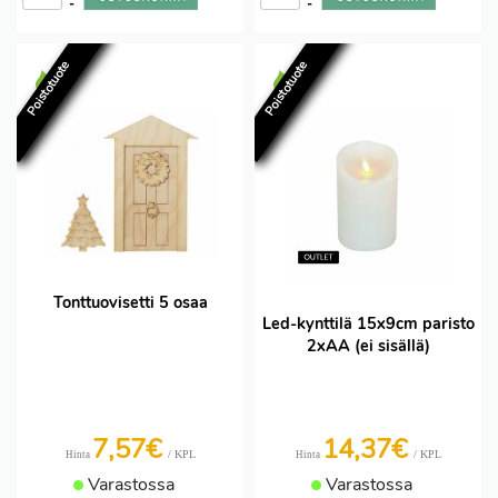
-
-
Poistotuote
Poistotuote
Tonttuovisetti 5 osaa
Led-kynttilä 15x9cm paristo
2xAA (ei sisällä)
7,57€
14,37€
/ KPL
/ KPL
Hinta
Hinta
Varastossa
Varastossa