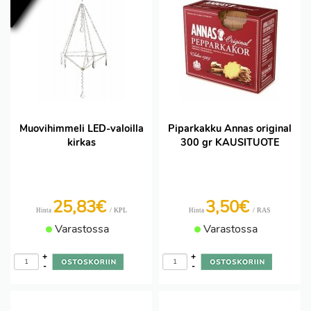
Muovihimmeli LED-valoilla
Piparkakku Annas original
kirkas
300 gr KAUSITUOTE
25,83€
3,50€
/ KPL
/ RAS
Hinta
Hinta
Varastossa
Varastossa
+
+
-
-