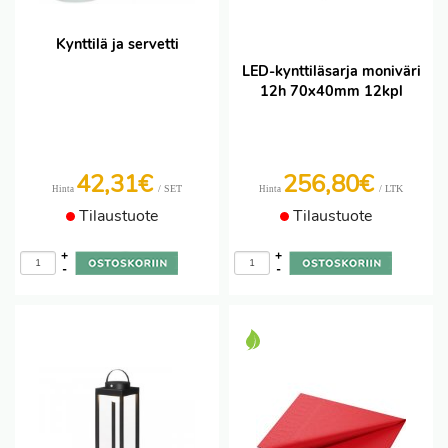
Kynttilä ja servetti
LED-kynttiläsarja moniväri
12h 70x40mm 12kpl
42,31€
256,80€
/ SET
/ LTK
Hinta
Hinta
Tilaustuote
Tilaustuote
+
+
-
-