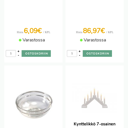
6,09€
86,97€
/ KPL
/ KPL
Hinta
Hinta
Varastossa
Varastossa
+
+
-
-
Kynttelikkö 7-osainen