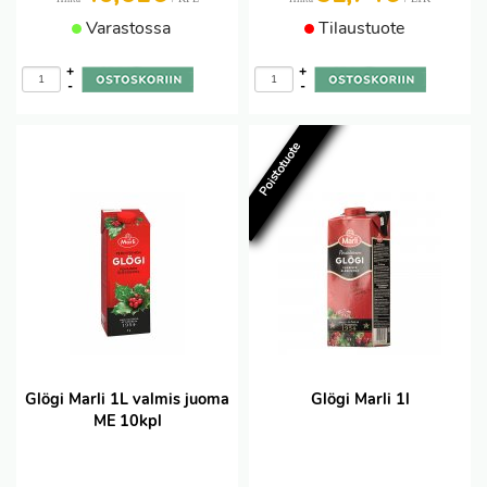
Varastossa
Tilaustuote
+
+
-
-
Poistotuote
Glögi Marli 1L valmis juoma
Glögi Marli 1l
ME 10kpl