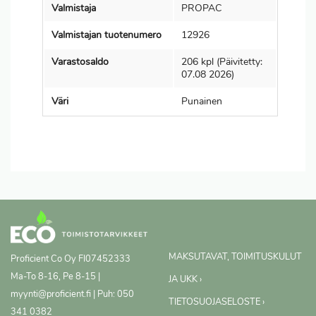
Valmistaja
PROPAC
Valmistajan tuotenumero
12926
Varastosaldo
206 kpl (Päivitetty:
07.08 2026)
Väri
Punainen
MAKSUTAVAT, TOIMITUSKULUT
Proficient Co Oy
FI07452333
Ma-To 8-16, Pe 8-15 |
JA UKK ›
myynti@proficient.fi | Puh: 050
TIETOSUOJASELOSTE ›
341 0382