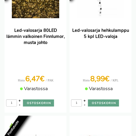
Led-valosarja 80LED
Led-valosarja hehkulamppu
lämmin valkoinen Finnlumor,
5 kpl LED-valoja
musta johto
6,47€
8,99€
/ PAK
/ KPL
Hinta
Hinta
Varastossa
Varastossa
+
+
-
-
Poistotuote