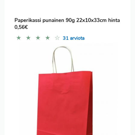
Paperikassi punainen 90g 22x10x33cm hinta
0,56€
★
★
★
★
☆
31 arviota