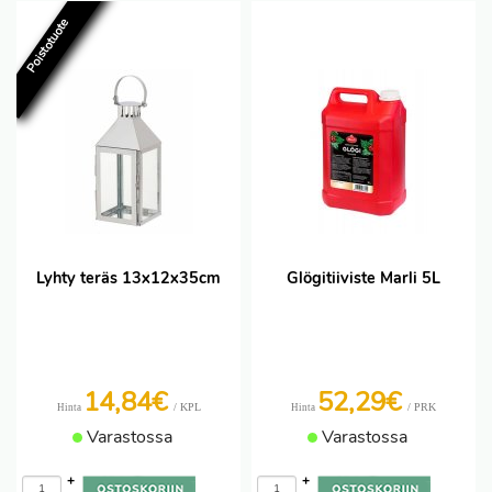
Poistotuote
Lyhty teräs 13x12x35cm
Glögitiiviste Marli 5L
14,84€
52,29€
/ KPL
/ PRK
Hinta
Hinta
Varastossa
Varastossa
+
+