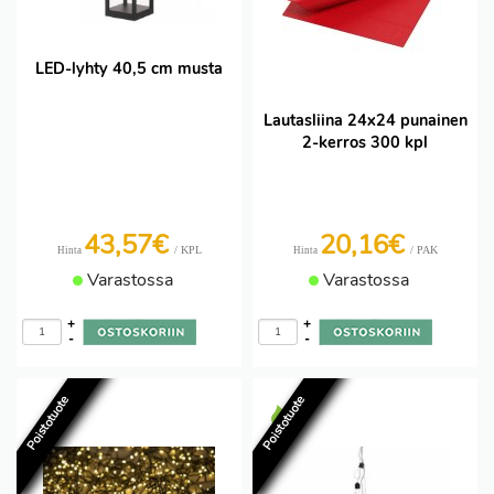
LED-lyhty 40,5 cm musta
Lautasliina 24x24 punainen
2-kerros 300 kpl
43,57€
20,16€
/ KPL
/ PAK
Hinta
Hinta
Varastossa
Varastossa
+
+
-
-
Poistotuote
Poistotuote