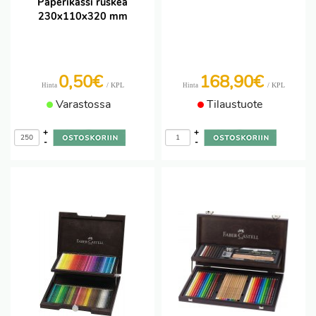
Paperikassi ruskea
230x110x320 mm
0,50€
168,90€
/ KPL
/ KPL
Hinta
Hinta
Varastossa
Tilaustuote
+
+
-
-