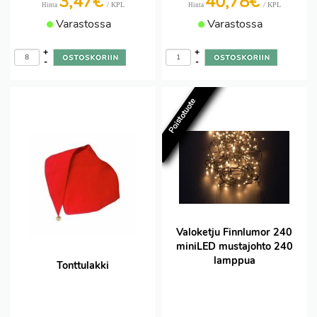
3,47€
40,78€
/ KPL
/ KPL
Hinta
Hinta
Varastossa
Varastossa
+
+
-
-
Poistotuote
Valoketju Finnlumor 240
miniLED mustajohto 240
lamppua
Tonttulakki