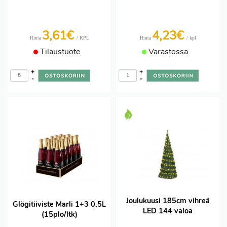
3,61€
4,23€
/ KPL
/ kpl
Hinta
Hinta
Tilaustuote
Varastossa
+
+
-
-
Joulukuusi 185cm vihreä
Glögitiiviste Marli 1+3 0,5L
LED 144 valoa
(15plo/ltk)