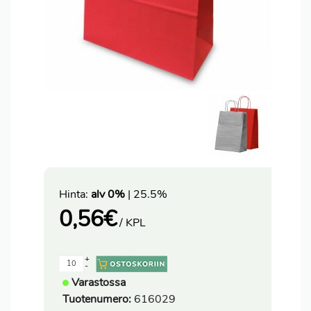
Hinta:
alv 0%
| 25.5%
0,56
€
/ KPL
+
-
Varastossa
Tuotenumero:
616029