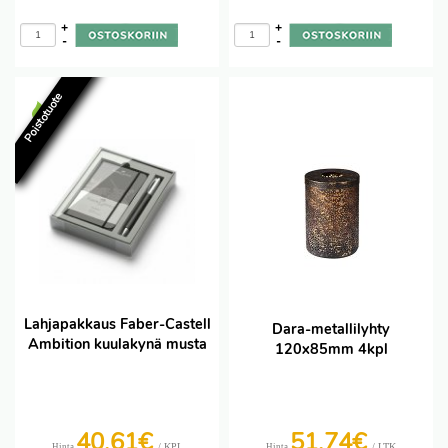
+
+
-
-
Poistotuote
Lahjapakkaus Faber-Castell
Dara-metallilyhty
Ambition kuulakynä musta
120x85mm 4kpl
40,61€
51,74€
/ KPL
/ LTK
Hinta
Hinta