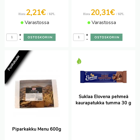
2,21€
20,31€
/ KPL
/ KPL
Hinta
Hinta
Varastossa
Varastossa
+
+
-
-
Poistotuote
Suklaa Elovena pehmeä
kaurapatukka tumma 30 g
Piparkakku Menu 600g