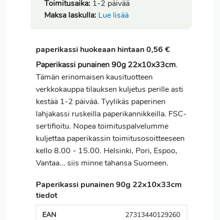
Toimitusaika:
1-2 päivää
Maksa laskulla:
Lue lisää
paperikassi huokeaan hintaan 0,56 €
Paperikassi punainen 90g 22x10x33cm
.
Tämän erinomaisen kausituotteen
verkkokauppa tilauksen kuljetus perille asti
kestää 1-2 päivää. Tyylikäs paperinen
lahjakassi ruskeilla paperikannikkeilla. FSC-
sertifioitu. Nopea toimituspalvelumme
kuljettaa paperikassin toimitusosoitteeseen
kello 8.00 - 15.00. Helsinki, Pori, Espoo,
Vantaa... siis minne tahansa Suomeen.
Paperikassi punainen 90g 22x10x33cm
tiedot
EAN
27313440129260