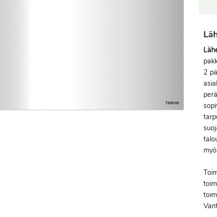
Läh
Lähe
pakk
2 pä
asia
perä
sopi
tarp
suoj
talo
myös
Toim
toim
toim
Vant