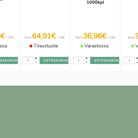
1000kpl
5€
64,91€
36,96€
/ LTK
/ LTK
/ LTK
Hinta
Hinta
Hinta
ssa
Tilaustuote
Varastossa
V
+
+
-
-