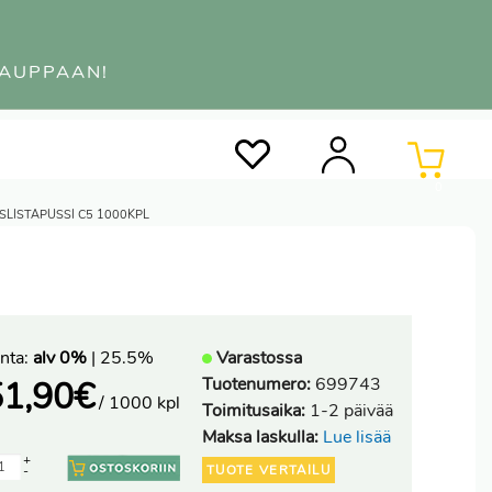
KAUPPAAN!
0
SLISTAPUSSI C5 1000KPL
nta:
alv 0%
| 25.5%
Varastossa
Tuotenumero:
699743
51,90
€
/ 1000 kpl
Toimitusaika:
1-2 päivää
Maksa laskulla:
Lue lisää
+
TUOTE VERTAILU
-