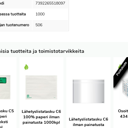
di
7392265518097
essa tuotteita
1000
ajan tuotenumero
506
sia tuotteita ja toimistotarvikkeita
Poistotuot
tasku C5
Osoi
Lähetyslistatasku C6
peri
434
100% paperi ilman
Lähetyslistatasku C6
eksti
painatusta 1000kpl
ilman painatusta
pl