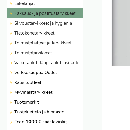
Liikelahjat
Pakkaus- ja postitustarvikkeet
Siivoustarvikkeet ja hygienia
Tietokonetarvikkeet
Toimistolaitteet ja tarvikkeet
Toimistotarvikkeet
Valkotaulut fläppitaulut lasitaulut
Verkkokauppa Outlet
Kausituotteet
Myymälätarvikkeet
Tuotemerkit
Tuoteluettelo ja hinnasto
Econ
1000 €
säästövinkit