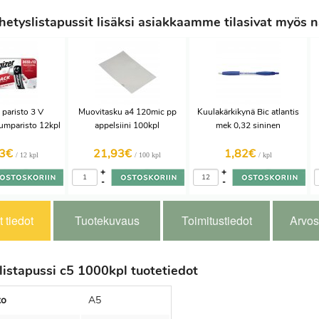
etyslistapussit lisäksi asiakkaamme tilasivat myös n
paristo 3 V
Muovitasku a4 120mic pp
Kuulakärkikynä Bic atlantis
tiumparisto 12kpl
appelsiini 100kpl
mek 0,32 sininen
93€
21,93€
1,82€
/ 12 kpl
/ 100 kpl
/ kpl
+
+
-
-
 tiedot
Tuotekuvaus
Toimitustiedot
Arvos
listapussi c5 1000kpl tuotetiedot
ko
A5