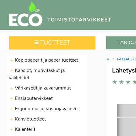
TUOTTEET
TARJOU
≡
Kopiopaperit ja paperituotteet
PAKKAUS- 
Lähetys
Kansiot, muovitaskut ja
välilehdet
★
★
★
Värikasetit ja kuvarummut
Ensiaputarvikkeet
Ergonomia ja työsuojavälineet
Kahviotuotteet
Kalenterit