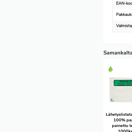
EAN-koo
Pakkauks
Valmist
Samankaltai
Lähetyslista
100% pa
painettu t
1000k