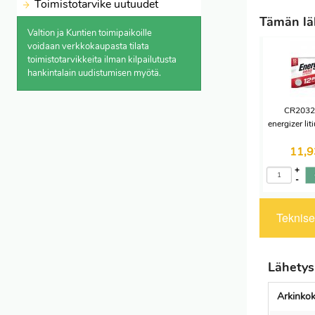
Toimistotarvike uutuudet
Tämän läh
Valtion ja Kuntien toimipaikoille
voidaan verkkokaupasta
tilata
toimistotarvikkeita ilman kilpailutusta
hankintalain uudistumisen myötä.
CR2032 
energizer li
11,
+
-
Tekniset
Lähetys
Arkinko