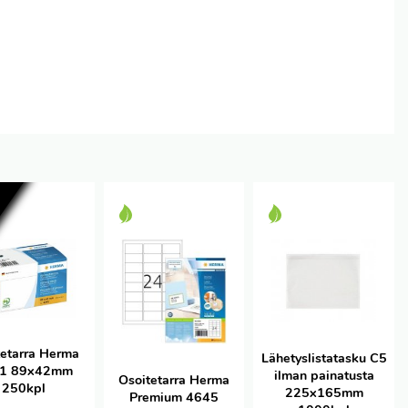
e
tetarra Herma
Lähetyslistatasku C5
1 89x42mm
ilman painatusta
Osoitetarra Herma
250kpl
225x165mm
Premium 4645