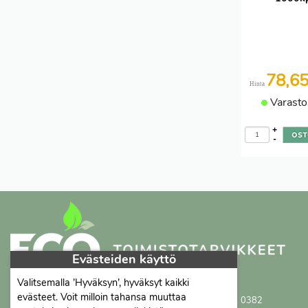
78,6
Hinta
Varasto
+
-
Evästeiden käyttö
Valitsemalla ’Hyväksyn’, hyväksyt kaikki
Proficient Co Oy
FI07452333
evästeet. Voit milloin tahansa muuttaa
Ma-To 8-16, Pe 8-15 | myynti@proficient.fi | Puh: 050 341 0382