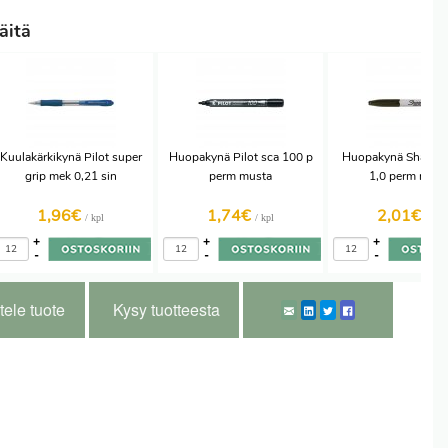
äitä
Kuulakärkikynä Pilot super
Huopakynä Pilot sca 100 p
Huopakynä Sharpie 
grip mek 0,21 sin
perm musta
1,0 perm must
1,96€
1,74€
2,01€
/ kpl
/ kpl
/ kpl
+
+
+
-
-
-
tele tuote
Kysy tuotteesta