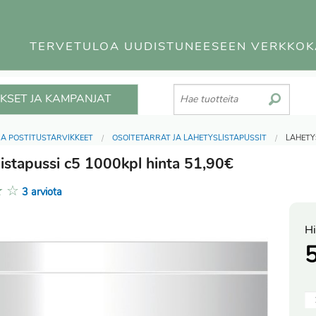
TERVETULOA UUDISTUNEESEEN VERKKO
KSET JA KAMPANJAT
JA POSTITUSTARVIKKEET
OSOITETARRAT JA LÄHETYSLISTAPUSSIT
LÄHETY
listapussi c5 1000kpl hinta 51,90€
★
☆
3 arviota
Hi