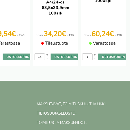
1000kpl
A4/24-os
63,5x33,9mm
100ark
9,54€
34,20€
60,24€
/ RAS
/ LTK
/ LTK
Hinta
Hinta
arastossa
Tilaustuote
Varastossa
+
+
+
-
-
-
MAKSUTAVAT, TOIMITUSKULUT JA UKK ›
TIETOSUOJASELOSTE ›
TOIMITUS-JA MAKSUEHDOT ›