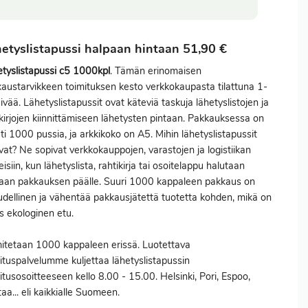
etyslistapussi halpaan hintaan 51,90 €
tyslistapussi c5 1000kpl
. Tämän erinomaisen
austarvikkeen toimituksen kesto verkkokaupasta tilattuna 1-
ivää. Lähetyslistapussit ovat käteviä taskuja lähetyslistojen ja
kirjojen kiinnittämiseen lähetysten pintaan. Pakkauksessa on
ti 1000 pussia, ja arkkikoko on A5. Mihin lähetyslistapussit
vat? Ne sopivat verkkokauppojen, varastojen ja logistiikan
eisiin, kun lähetyslista, rahtikirja tai osoitelappu halutaan
aan pakkauksen päälle. Suuri 1000 kappaleen pakkaus on
udellinen ja vähentää pakkausjätettä tuotetta kohden, mikä on
 ekologinen etu.
itetaan 1000 kappaleen erissä. Luotettava
ituspalvelumme kuljettaa lähetyslistapussin
itusosoitteeseen kello 8.00 - 15.00. Helsinki, Pori, Espoo,
aa... eli kaikkialle Suomeen.