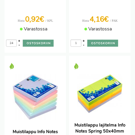
0,92€
4,16€
/ KPL
/ PAK
Hinta
Hinta
Varastossa
Varastossa
+
+
-
-
Muistilappu lajitelma Info
Notes Spring 50x40mm
Muistilappu Info Notes