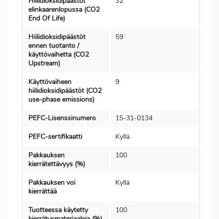
Hiilidioksidipäästöt
32
elinkaarenlopussa (CO2
End Of Life)
Hiilidioksidipäästöt
59
ennen tuotanto /
käyttövaihetta (CO2
Upstream)
Käyttövaiheen
9
hiilidioksidipäästöt (CO2
use-phase emissions)
PEFC-Lisenssinumero
15-31-0134
PEFC-sertifikaatti
Kyllä
Pakkauksen
100
kierrätettävyys (%)
Pakkauksen voi
Kyllä
kierrättää
Tuotteessa käytetty
100
kierrätysmateriaaleja (%)