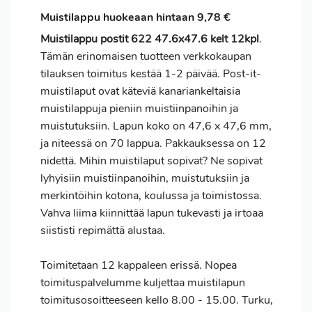
Muistilappu huokeaan hintaan 9,78 €
Muistilappu postit 622 47.6x47.6 kelt 12kpl
.
Tämän erinomaisen tuotteen verkkokaupan
tilauksen
toimitus
kestää 1-2 päivää. Post-it-
muistilaput ovat käteviä kanariankeltaisia
muistilappuja pieniin muistiinpanoihin ja
muistutuksiin. Lapun koko on 47,6 x 47,6 mm,
ja niteessä on 70 lappua. Pakkauksessa on 12
nidettä. Mihin muistilaput sopivat? Ne sopivat
lyhyisiin muistiinpanoihin, muistutuksiin ja
merkintöihin kotona, koulussa ja toimistossa.
Vahva liima kiinnittää lapun tukevasti ja irtoaa
siististi repimättä alustaa.
Toimitetaan 12 kappaleen erissä. Nopea
toimituspalvelumme kuljettaa muistilapun
toimitusosoitteeseen kello 8.00 - 15.00. Turku,