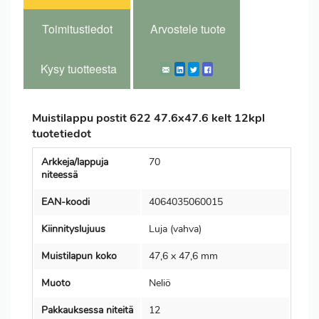
Toimitustiedot
Arvostele tuote
Kysy tuotteesta
Muistilappu postit 622 47.6x47.6 kelt 12kpl
tuotetiedot
Arkkeja/lappuja
70
niteessä
EAN-koodi
4064035060015
Kiinnityslujuus
Luja (vahva)
Muistilapun koko
47,6 x 47,6 mm
Muoto
Neliö
Pakkauksessa niteitä
12