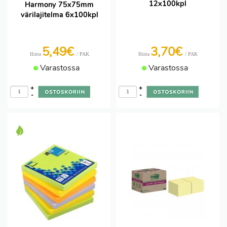
12x100kpl
Harmony 75x75mm
värilajitelma 6x100kpl
5,49€
3,70€
/ PAK
/ PAK
Hinta
Hinta
Varastossa
Varastossa
+
+
-
-