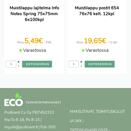
Muistilappu lajitelma Info
Muistilappu postit 654
Notes Spring 75x75mm
76x76 kelt. 12kpl
6x100kpl
5,49€
19,65€
/ PAK
/ 12 kpl
Hinta
Hinta
Varastossa
Varastossa
+
+
-
-
MAKSUTAVAT, TOIMITUSKULUT
Proficient Co Oy
FI07452333
Ma-To 8-16, Pe 8-15 |
JA UKK ›
myynti@proficient.fi | Puh: 050
TIETOSUOJASELOSTE ›