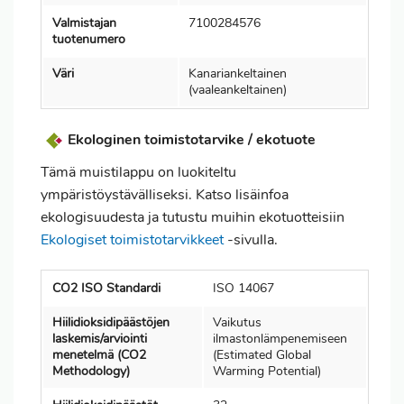
Valmistajan
7100284576
tuotenumero
Väri
Kanariankeltainen
(vaaleankeltainen)
Ekologinen toimistotarvike / ekotuote
Tämä muistilappu on luokiteltu
ympäristöystävälliseksi. Katso lisäinfoa
ekologisuudesta ja tutustu muihin ekotuotteisiin
Ekologiset toimistotarvikkeet
-sivulla.
CO2 ISO Standardi
ISO 14067
Hiilidioksidipäästöjen
Vaikutus
laskemis/arviointi
ilmastonlämpenemiseen
menetelmä (CO2
(Estimated Global
Methodology)
Warming Potential)