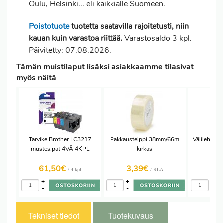
Oulu, Helsinki... eli kaikkialle Suomeen.
Poistotuote
tuotetta saatavilla rajoitetusti, niin
kauan kuin varastoa riittää.
Varastosaldo 3 kpl.
Päivitetty: 07.08.2026.
Tämän muistilaput lisäksi asiakkaamme tilasivat
myös näitä
Tarvike Brother LC3217
Pakkausteippi 38mm/66m
Välilehti A
mustes.pat 4VÄ 4KPL
kirkas
k
61,50€
3,39€
2,
/ 4 kpl
/ RLA
+
+
+
-
-
-
Tekniset tiedot
Tuotekuvaus