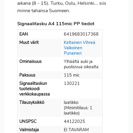
aikana (8 - 15). Turku, Oulu, Helsinki... siis
minne tahansa Suomeen.
Signaalitasku A4 115mic PP tiedot
EAN
6419683017368
Muut värit
Keltainen
Vihreä
Valkoinen
Punainen
Ominaisuus
Ylhäältä auki ja
puolisivua oikealta
Paksuus
115 mic
Signaalitaskun
130221
tuotekoodi
verkkokaupassa
Tilausyksikkö
laatikko
(Minimitilaus: 1
laatikko)
UNSPSC
44122025
Valmistaja
EI TAVARAM