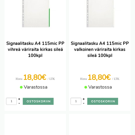
Signaalitasku A4 115mic PP
Signaalitasku A4 115mic PP
vihreä väriraita kirkas sileä
valkoinen väriraita kirkas
100kpl
sileä 100kpl
18,80€
18,80€
/ LTK
/ LTK
Hinta
Hinta
Varastossa
Varastossa
+
+
-
-