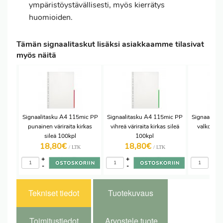
ympäristöystävällisesti, myös kierrätys
huomioiden.
Tämän signaalitaskut lisäksi asiakkaamme tilasivat
myös näitä
Signaalitasku A4 115mic PP
Signaalitasku A4 115mic PP
Signaalita
punainen väriraita kirkas
vihreä väriraita kirkas sileä
valkoinen 
sileä 100kpl
100kpl
sil
18,80€
18,80€
18
/ LTK
/ LTK
+
+
+
-
-
-
Tekniset tiedot
Tuotekuvaus
Toimitustiedot
Arvostele tuote