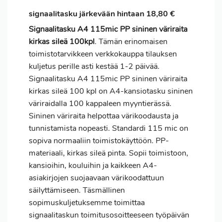
signaalitasku järkevään hintaan 18,80 €
Signaalitasku A4 115mic PP sininen väriraita
kirkas sileä 100kpl
. Tämän erinomaisen
toimistotarvikkeen verkkokauppa tilauksen
kuljetus perille asti kestää 1-2 päivää.
Signaalitasku A4 115mic PP sininen väriraita
kirkas sileä 100 kpl on A4-kansiotasku sininen
väriraidalla 100 kappaleen myyntierässä.
Sininen väriraita helpottaa värikoodausta ja
tunnistamista nopeasti. Standardi 115 mic on
sopiva normaaliin toimistokäyttöön. PP-
materiaali, kirkas sileä pinta. Sopii toimistoon,
kansioihin, kouluihin ja kaikkeen A4-
asiakirjojen suojaavaan värikoodattuun
säilyttämiseen. Täsmällinen
sopimuskuljetuksemme toimittaa
signaalitaskun toimitusosoitteeseen työpäivän