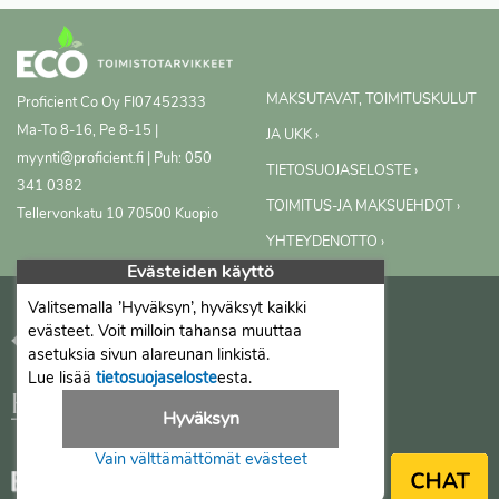
MAKSUTAVAT, TOIMITUSKULUT
Proficient Co Oy
FI07452333
Ma-To 8-16, Pe 8-15 |
JA UKK ›
myynti@proficient.fi | Puh: 050
TIETOSUOJASELOSTE ›
341 0382
TOIMITUS-JA MAKSUEHDOT ›
Tellervonkatu 10 70500 Kuopio
YHTEYDENOTTO ›
Evästeiden käyttö
Valitsemalla ’Hyväksyn’, hyväksyt kaikki
evästeet. Voit milloin tahansa muuttaa
asetuksia sivun alareunan linkistä.
Lue lisää
tietosuojaseloste
esta.
Hyväksyn
Vain välttämättömät evästeet