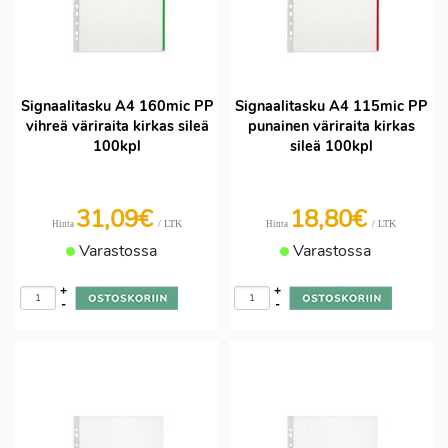
Signaalitasku A4 160mic PP
Signaalitasku A4 115mic PP
vihreä väriraita kirkas sileä
punainen väriraita kirkas
100kpl
sileä 100kpl
31,09€
18,80€
/ LTK
/ LTK
Hinta
Hinta
Varastossa
Varastossa
+
+
-
-