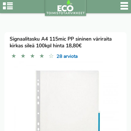
Signaalitasku A4 115mic PP sininen väriraita
kirkas sileä 100kpl hinta 18,80€
★
★
★
★
☆
28 arviota