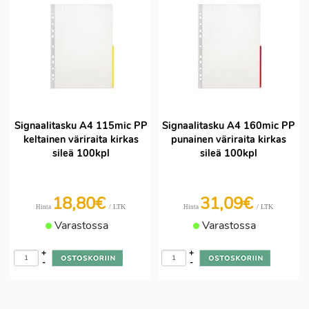
Signaalitasku A4 115mic PP
Signaalitasku A4 160mic PP
keltainen väriraita kirkas
punainen väriraita kirkas
sileä 100kpl
sileä 100kpl
18,80€
31,09€
/ LTK
/ LTK
Hinta
Hinta
Varastossa
Varastossa
+
+
-
-