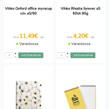
Vihko Oxford office myrecup
Vihko Rhodia forever a5
viiv a5/90
60sh 90g
11,49€
4,20€
/ kpl
/ kpl
Hinta
Hinta
Varastossa
Varastossa
+
+
-
-