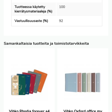
Tuotteessa käytetty
100
kierrätysmateriaaleja (%)
Vastuullisuusaste (%)
92
Samankaltaisia tuotteita ja toimistotarvikkeita
Vihko Rhodia forever a4
Vihko Oxford office my