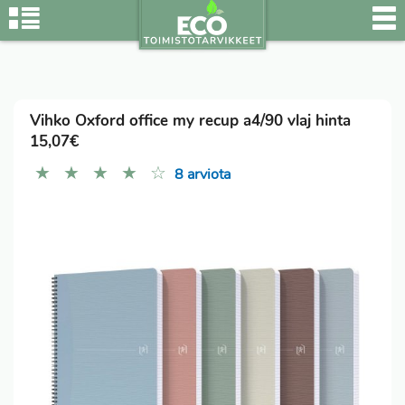
Vihko Oxford office my recup a4/90 vlaj hinta
15,07€
★
★
★
★
☆
8 arviota