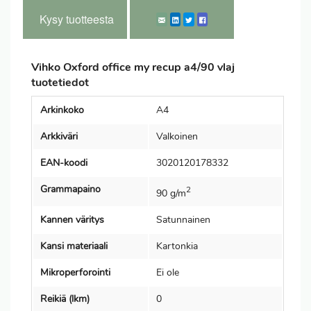
Kysy tuotteesta
Vihko Oxford office my recup a4/90 vlaj
tuotetiedot
Arkinkoko
A4
Arkkiväri
Valkoinen
EAN-koodi
3020120178332
Grammapaino
2
90 g/m
Kannen väritys
Satunnainen
Kansi materiaali
Kartonkia
Mikroperforointi
Ei ole
Reikiä (lkm)
0