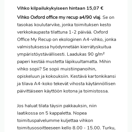
Vihko kilpailukykyiseen hintaan 15,07 €
Vihko Oxford office my recup a4/90 vlaj
. Se on
tasokas koulutarvike, jonka toimituksen kesto
verkkokaupasta tilattuna 1-2 päivää. Oxford
Office My Recup on ekologinen A4-vihko, jonka
valmistuksessa hyödynnetään kierrätyskuitua
ympäristöystävällisesti. Laadukas 90 g/m²
paperi kestää mustetta läpikuultamatta. Mihin
vihko sopii? Se sopii muistiinpanoihin,
opiskeluun ja kokouksiin. Kestävä kartonkikansi
ja tilava A4-koko tekevät vihosta käytännöllisen
päivittäiseen käyttöön kotona ja toimistossa.
Jos haluat
tilata
täysin pakkauksin, niin
laatikossa on 5 kappaletta. Nopea
toimituspalvelumme kuljettaa vihkon
toimitusosoitteeseen kello 8.00 - 15.00. Turku,