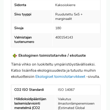
Sidonta
Kaksoiskierre
Sivu tyyppi
Ruudutettu 5x5 +
marginaalit
Sivuja
180
Valmistajan
400154143
tuotenumero
Ekologinen toimistotarvike / ekotuote
Tämä vihko on luokiteltu ympäristöystävälliseksi.
Katso lisäinfoa ekologisuudesta ja tutustu muihin
ekotuotteisiin
Ekologiset toimistotarvikkeet
-sivulla.
CO2 ISO Standardi
ISO 14067
Hiilidioksidipäästöjen
Vaikutus
laskemis/arviointi
ilmastonlämpenemiseen
menetelmä (CO2
(Estimated Global