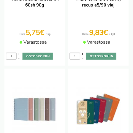
60sh 90g
recup a5/90 vlaj
5,75€
9,83€
/ kpl
/ kpl
Hinta
Hinta
Varastossa
Varastossa
+
+
-
-