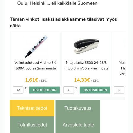
Oulu, Helsinki... eli kaikkialle Suomeen.
Tämän vihkot lisäksi asiakkaamme tilasivat myös
näitä
Valkotaulutussi Artline EK-
Nitoja Leitz 5500 24-26/6
Muistila
500A pyöreä 2mm musta
nitoo 3mm/30 arkkia, musta
Harmo
värilaji
1,61€
14,33€
5,
/ KPL
/ KPL
+
+
+
-
-
-
Tekniset tiedot
Tuotekuvaus
Toimitustiedot
Arvostele tuote