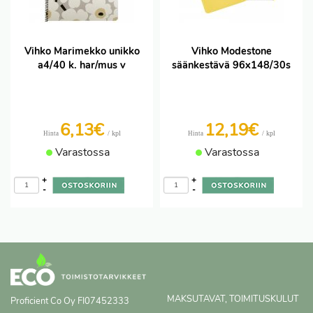
Vihko Marimekko unikko
Vihko Modestone
a4/40 k. har/mus v
säänkestävä 96x148/30s
6,13€
12,19€
/ kpl
/ kpl
Hinta
Hinta
Varastossa
Varastossa
+
+
-
-
MAKSUTAVAT, TOIMITUSKULUT
Proficient Co Oy
FI07452333