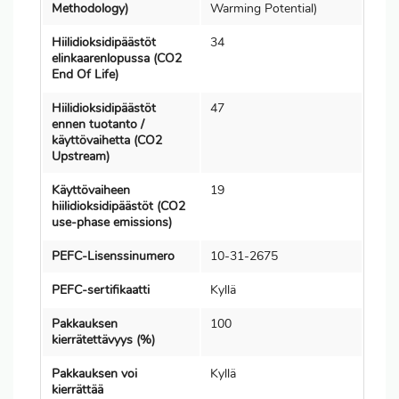
Methodology)
Warming Potential)
Hiilidioksidipäästöt
34
elinkaarenlopussa (CO2
End Of Life)
Hiilidioksidipäästöt
47
ennen tuotanto /
käyttövaihetta (CO2
Upstream)
Käyttövaiheen
19
hiilidioksidipäästöt (CO2
use-phase emissions)
PEFC-Lisenssinumero
10-31-2675
PEFC-sertifikaatti
Kyllä
Pakkauksen
100
kierrätettävyys (%)
Pakkauksen voi
Kyllä
kierrättää