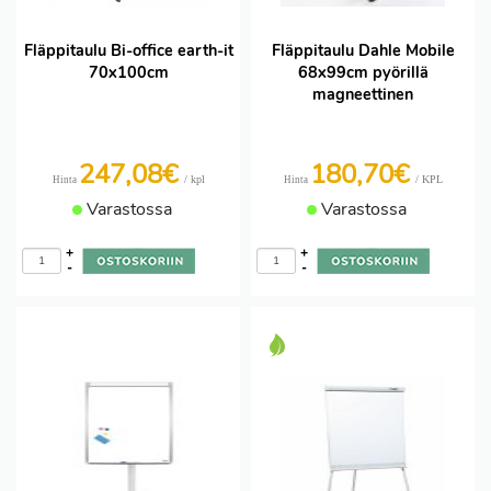
Fläppitaulu Bi-office earth-it
Fläppitaulu Dahle Mobile
70x100cm
68x99cm pyörillä
magneettinen
247,08€
180,70€
/ kpl
/ KPL
Hinta
Hinta
Varastossa
Varastossa
+
+
-
-