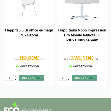
Fläppitaulu Bi office ei-magn
Fläppitaulu Nobo Impression
70x102cm
Pro Mobile lehtiötaulu
690x1900x745mm
89,82€
228,10€
/ kpl
/ KPL
Hinta
Hinta
Varastossa
Varastossa
+
+
-
-