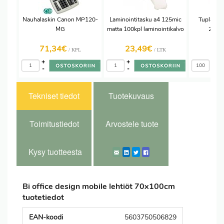
Nauhalaskin Canon MP120-
Laminointitasku a4 125mic
Tuplapus
MG
matta 100kpl laminointikalvo
250x
tarr
71,34€
23,49€
1,
/ KPL
/ LTK
+
+
+
-
-
-
Tekniset tiedot
Tuotekuvaus
Toimitustiedot
Arvostele tuote
Kysy tuotteesta
Bi office design mobile lehtiöt 70x100cm
tuotetiedot
EAN-koodi
5603750506829