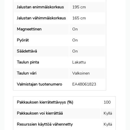
Jalustan enimmäiskorkeus
195 cm
Jalustan vähimmäiskorkeus
165 cm
Magneettinen
On
Pyörät
On
Säädettävä
On
Taulun pinta
Lakattu
Taulun väri
Valkoinen
Valmistajan tuotenumero
EA48061823
Pakkauksen kierrätettävyys (%)
100
Pakkauksen voi kierrättää
Kyllä
Resurssien käyttöä vähennetty
Kyllä