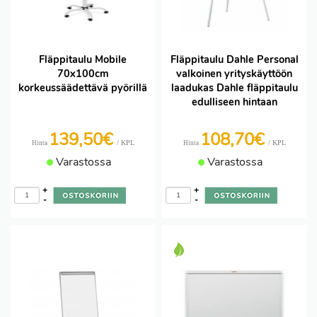
Fläppitaulu Mobile
Fläppitaulu Dahle Personal
70x100cm
valkoinen yrityskäyttöön
korkeussäädettävä pyörillä
laadukas Dahle fläppitaulu
edulliseen hintaan
139,50€
108,70€
/ KPL
/ KPL
Hinta
Hinta
Varastossa
Varastossa
+
+
-
-