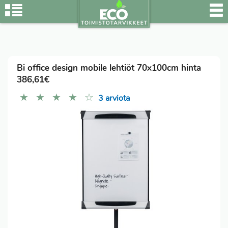
Bi office design mobile lehtiöt 70x100cm hinta
386,61€
★
★
★
★
☆
3 arviota