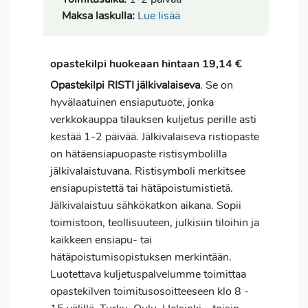
Maksa laskulla:
Lue lisää
opastekilpi huokeaan hintaan 19,14 €
Opastekilpi RISTI jälkivalaiseva
. Se on
hyvälaatuinen ensiaputuote, jonka
verkkokauppa tilauksen kuljetus perille asti
kestää 1-2 päivää. Jälkivalaiseva ristiopaste
on hätäensiapuopaste ristisymbolilla
jälkivalaistuvana. Ristisymboli merkitsee
ensiapupistettä tai hätäpoistumistietä.
Jälkivalaistuu sähkökatkon aikana. Sopii
toimistoon, teollisuuteen, julkisiin tiloihin ja
kaikkeen ensiapu- tai
hätäpoistumisopistuksen merkintään.
Luotettava kuljetuspalvelumme toimittaa
opastekilven toimitusosoitteeseen klo 8 -