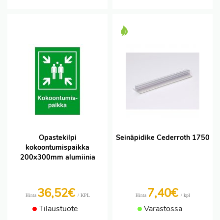
Opastekilpi
Seinäpidike Cederroth 1750
kokoontumispaikka
200x300mm alumiinia
36,52€
7,40€
/ KPL
/ kpl
Hinta
Hinta
Tilaustuote
Varastossa