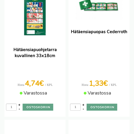
Hätäensiapuopas Cederroth
Hätäensiapuohjetarra
kuvallinen 33x18cm
4,74€
1,33€
/ KPL
/ KPL
Hinta
Hinta
Varastossa
Varastossa
+
+
-
-