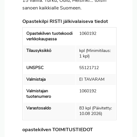
15 välillä. Turku, Oulu, Helsinki... toisin
sanoen kaikkialle Suomeen.
Opastekilpi RISTI jälkivalaiseva tiedot
Opastekilven tuotekoodi
1060192
verkkokaupassa
Tilausyksikkö
kpl (Minimitilaus:
1 kpl)
UNSPSC
55121712
Valmistaja
EI TAVARAM
Valmistajan
1060192
tuotenumero
Varastosaldo
83 kpl (Päivitetty:
10.08 2026)
opastekilven TOIMITUSTIEDOT