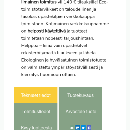
Ilmainen toimitus
yli 140 € tilauksille! Eco-
toimistotarvikkeet on taloudellinen ja
tasokas opastekilpien verkkokauppa
toimistoon. Kotimainen verkkokauppamme
on
helposti käytettävä
ja tuotteet
toimitetaan nopeasti tarjoushintaan.
Helppoa – lisää vain opastekilvet
rekisteröitymättä tilaukseen ja lähetä!
Ekologinen ja hyvälaatuinen toimistotuote
on valmistettu ympäristöystävällisesti ja
kierrätys huomioon ottaen.
Tekniset tiedot
Tuotekuvaus
Toimitustiedot
Arvostele tuote
Kysy tuotteesta