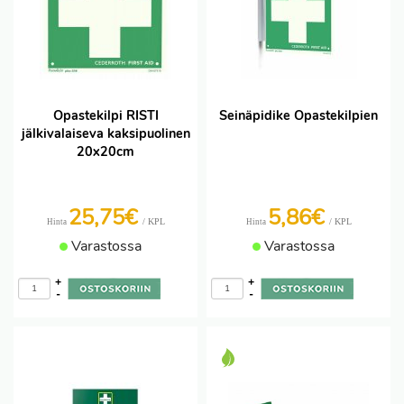
Opastekilpi RISTI
Seinäpidike Opastekilpien
jälkivalaiseva kaksipuolinen
20x20cm
25,75€
5,86€
/ KPL
/ KPL
Hinta
Hinta
Varastossa
Varastossa
+
+
-
-