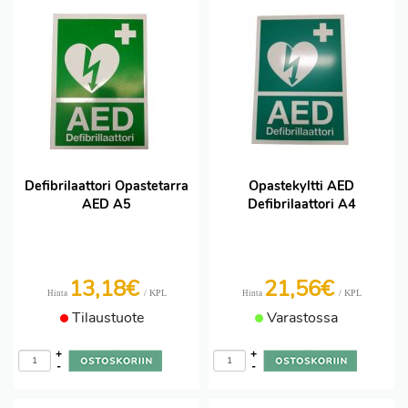
Defibrilaattori Opastetarra
Opastekyltti AED
AED A5
Defibrilaattori A4
13,18€
21,56€
/ KPL
/ KPL
Hinta
Hinta
Tilaustuote
Varastossa
+
+
-
-