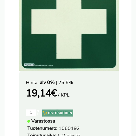
Hinta:
alv 0%
| 25.5%
19,14
€
/ KPL
+
-
Varastossa
Tuotenumero:
1060192
Toimitusaika:
1-2 päivää