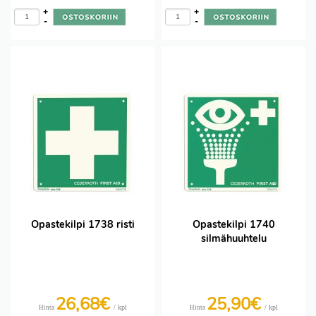
+
+
-
-
Opastekilpi 1738 risti
Opastekilpi 1740
silmähuuhtelu
26,68€
25,90€
/ kpl
/ kpl
Hinta
Hinta