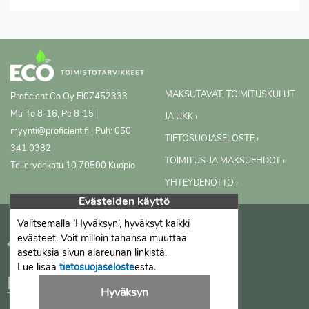
MAKSUTAVAT, TOIMITUSKULUT
Proficient Co Oy
FI07452333
Ma-To 8-16, Pe 8-15 |
JA UKK ›
myynti@proficient.fi | Puh: 050
TIETOSUOJASELOSTE ›
341 0382
TOIMITUS-JA MAKSUEHDOT ›
Tellervonkatu 10 70500 Kuopio
YHTEYDENOTTO ›
Evästeiden käyttö
Valitsemalla ’Hyväksyn’, hyväksyt kaikki
evästeet. Voit milloin tahansa muuttaa
asetuksia sivun alareunan linkistä.
Lue lisää
tietosuojaseloste
esta.
Hyväksyn