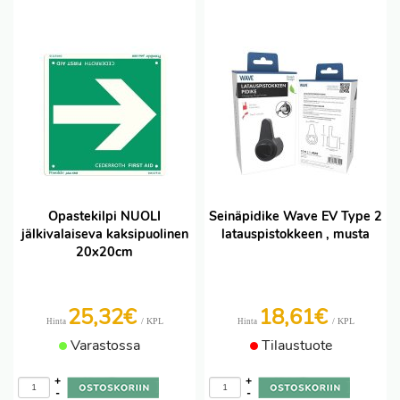
Opastekilpi NUOLI
Seinäpidike Wave EV Type 2
jälkivalaiseva kaksipuolinen
latauspistokkeen , musta
20x20cm
25,32€
18,61€
/ KPL
/ KPL
Hinta
Hinta
Varastossa
Tilaustuote
+
+
-
-