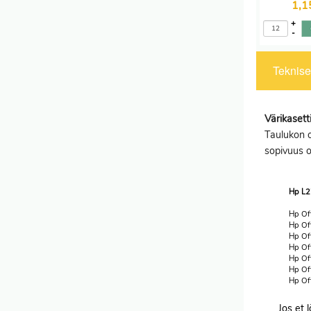
1,
+
-
Tekniset
Värikaset
Taulukon o
sopivuus 
Hp L2
Hp Off
Hp Off
Hp Off
Hp Off
Hp Off
Hp Off
Hp Off
Jos et 