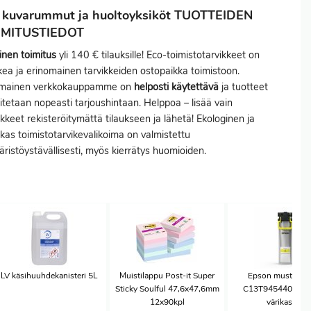
 kuvarummut ja huoltoyksiköt TUOTTEIDEN
IMITUSTIEDOT
inen toimitus
yli 140 € tilauksille! Eco-toimistotarvikkeet on
ea ja erinomainen tarvikkeiden ostopaikka toimistoon.
imainen verkkokauppamme on
helposti käytettävä
ja tuotteet
itetaan nopeasti tarjoushintaan. Helppoa – lisää vain
ikkeet rekisteröitymättä tilaukseen ja lähetä! Ekologinen ja
kas toimistotarvikevalikoima on valmistettu
ristöystävällisesti, myös kierrätys huomioiden.
LV käsihuuhdekanisteri 5L
Muistilappu Post-it Super
Epson muste T9
Sticky Soulful 47,6x47,6mm
C13T945440 kelta
12x90kpl
värikasetti