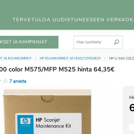
TERVETULOA UUDISTUNEESEEN VERKKO
KSET JA KAMPANJAT
IT JA KUVARUMMUT
HP KUVARUMMUT JA HUOLTOYKSIKÖT
HP LJ 500 COL
00 color M575/MFP M525 hinta 64,35€
★
☆
7 arviota
Hi