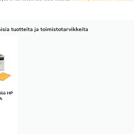
sia tuotteita ja toimistotarvikkeita
iliö HP
A