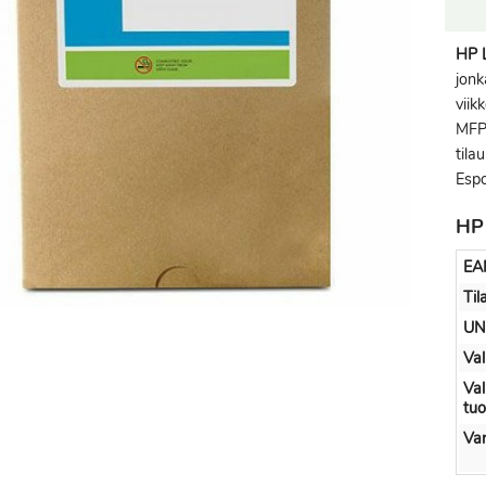
HP 
jon
viik
MFP
tila
Espo
HP 
EA
Til
UN
Val
Val
tu
Var