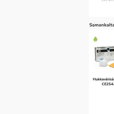
Samankaltai
Hukkavärisä
CE254