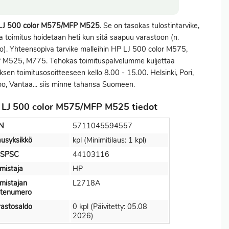
LJ 500 color M575/MFP M525
. Se on tasokas tulostintarvike,
ka
toimitus
hoidetaan heti kun sitä saapuu varastoon (n.
ko). Yhteensopiva tarvike malleihin HP LJ 500 color M575,
 M525, M775. Tehokas toimituspalvelumme kuljettaa
uksen toimitusosoitteeseen kello 8.00 - 15.00. Helsinki, Pori,
o, Vantaa... siis minne tahansa Suomeen.
LJ 500 color M575/MFP M525 tiedot
N
5711045594557
ausyksikkö
kpl (Minimitilaus: 1 kpl)
SPSC
44103116
mistaja
HP
mistajan
L2718A
otenumero
astosaldo
0 kpl (Päivitetty: 05.08
2026)