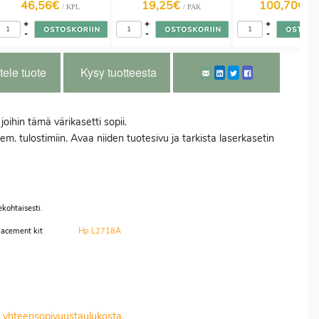
46,56€
19,25€
100,70€
/ KPL
/ PAK
/ K
+
+
+
-
-
-
tele tuote
Kysy tuotteesta
ihin tämä värikasetti sopii.
em. tulostimiin. Avaa niiden tuotesivu ja tarkista laserkasetin
kohtaisesti.
acement kit
Hp L2718A
it yhteensopivuustaulukosta.