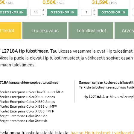
15€
0,56€
31,59€
/ KPL
/ KPL
/ PAK
+
+
-
-
 tiedot
Tuotekuvaus
Toimitustiedot
Arvos
ti L2718A Hp tulostimeen.
Taulukossa vasemmalla ovat Hp tulostimet, jo
ikealla puolella olevat Hp tulostinmusteet ja värikasetit sopivat osaan 
omaan tulostimeesi.
718A kanssa yhteensopivat tulostimet
Samaan sarjaan kuuluvat värikasetit
Tarkista tulostinyhteensopivuus tuote
iceJet Enterprise Color Flow X 585 z MFP
iceJet Enterprise Color X 550 Series
Hp
L2718A
ADF M525 roller repl
iceJet Enterprise Color X 580 Series
iceJet Enterprise Color X 585 dn MFP
iceJet Enterprise Color X 585 f MFP
icejet Enterprise Color X555dn
icejet Enterprise Color X555xh
löydä omaa tulostintasi tästä listasta,
hae se Hp tulostimet / värikaset