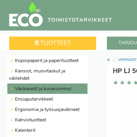
TUOTTEET
TARJOU
≡
Kopiopaperit ja paperituotteet
VÄRIKASET
HP LJ 5
Kansiot, muovitaskut ja
välilehdet
★
★
★
Värikasetit ja kuvarummut
Ensiaputarvikkeet
Ergonomia ja työsuojavälineet
Kahviotuotteet
Kalenterit