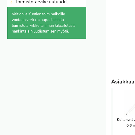
Toimistotarvike uutuudet
Valtion ja Kuntien toimipaikoille
voidaan verkkokaupasta
tilata
toimistotarvikkeita ilman kilpailutusta
hankintalain uudistumisen myötä.
Asiakkaam
Kuitukynä 
0,6m