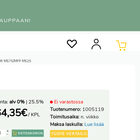
KAUPPAAN!
0
OR M575/MFP M525
nta:
alv 0%
| 25.5%
Ei varastossa
Tuotenumero:
1005119
64,35
€
/ KPL
Toimitusaika:
n. viikko
Maksa laskulla:
Lue lisää
+
TUOTE VERTAILU
-