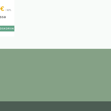
7€
/ KPL
ssa