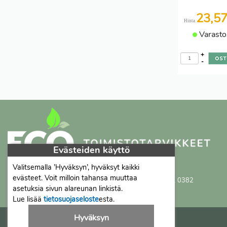
23,5
Hinta
Varasto
+
-
Evästeiden käyttö
Valitsemalla ’Hyväksyn’, hyväksyt kaikki
Proficient Co Oy
FI07452333
evästeet. Voit milloin tahansa muuttaa
Ma-To 8-16, Pe 8-15 | myynti@proficient.fi | Puh: 050 341 0382
asetuksia sivun alareunan linkistä.
Tellervonkatu 10 70500 Kuopio
Lue lisää
tietosuojaseloste
esta.
Hyväksyn