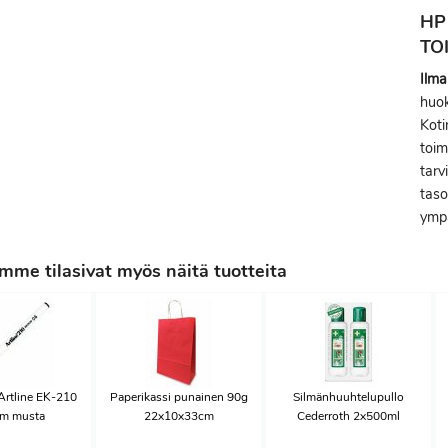
HP
TO
Ilma
huok
Kot
toim
tarv
taso
ympä
me tilasivat myös näitä tuotteita
Artline EK-210
Paperikassi punainen 90g
Silmänhuuhtelupullo
m musta
22x10x33cm
Cederroth 2x500ml