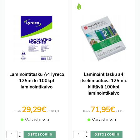
Laminointitasku A4 lyreco
Laminointitasku a4
125mi ki 100kpl
itseliimautuva 125mic
laminointikalvo
kiiltävä 100kpl
laminointikalvo
29,29€
71,95€
/ 100 kpl
/ LTK
Hinta
Hinta
Varastossa
Varastossa
+
+
-
-