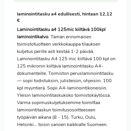
laminointitasku a4 edullisesti, hintaan 12,12
€
Laminointitasku a4 125mic kiiltävä 100kpl
laminointikalvo
. Tämän erinomaisen
toimistotuotteen verkkokauppa tilauksen
kuljetus perille asti kestää 1-2 päivää.
Laminointitasku A4 125 mic kiiltävä 100 kpl on
125 mikronin kiiltävä laminointitasku A4-
dokumenteille. Toimiston peruslaminointitasku
— sopii todistuksiin, julisteisiin, ohjeisiin. 100
kpl myyntierä. Sopii A4-laminointikoneisiin.
Yleisin laminointitaskukoko toimistokäytössä.
Varma sopimuskuljetuksemme toimittaa
laminointitaskun toimitusosoitteeseen
työpäivän aikana (8 - 15). Turku, Oulu,
Helsinki... toisin sanoen kaikkialle Suomeen.