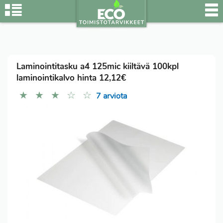
Laminointitasku a4 125mic kiiltävä 100kpl
laminointikalvo hinta 12,12€
★
★
★
☆
☆
7 arviota