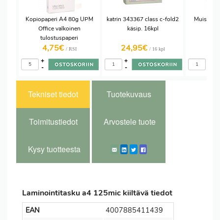
Kopiopaperi A4 80g UPM
katrin 343367 class c-fold2
Muistilap
Office valkoinen
käsip. 16kpl
bril
tulostuspaperi
4,75€
24,95€
/ RSI
/ 16 kpl
+
+
+
-
-
-
Tekniset tiedot
Tuotekuvaus
Toimitustiedot
Arvostele tuote
Kysy tuotteesta
Laminointitasku a4 125mic kiiltävä tiedot
EAN
4007885411439