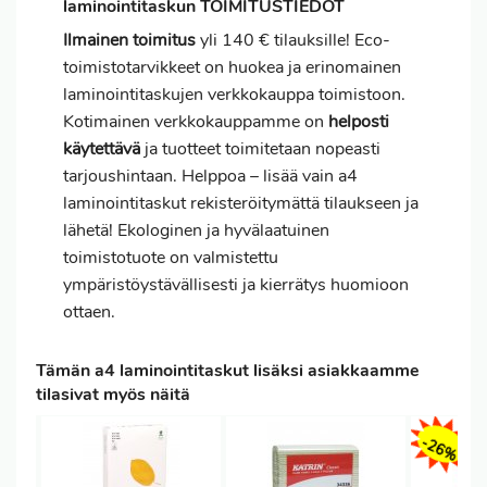
laminointitaskun TOIMITUSTIEDOT
Ilmainen toimitus
yli 140 € tilauksille! Eco-
toimistotarvikkeet on huokea ja erinomainen
laminointitaskujen verkkokauppa toimistoon.
Kotimainen verkkokauppamme on
helposti
käytettävä
ja tuotteet toimitetaan nopeasti
tarjoushintaan. Helppoa – lisää vain a4
laminointitaskut rekisteröitymättä tilaukseen ja
lähetä! Ekologinen ja hyvälaatuinen
toimistotuote on valmistettu
ympäristöystävällisesti ja kierrätys huomioon
ottaen.
Tämän a4 laminointitaskut lisäksi asiakkaamme
tilasivat myös näitä
-26%