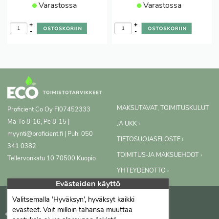
Varastossa
Varastossa
+
+
-
-
MAKSUTAVAT, TOIMITUSKULUT
Proficient Co Oy
FI07452333
Ma-To 8-16, Pe 8-15 |
JA UKK ›
myynti@proficient.fi | Puh: 050
TIETOSUOJASELOSTE ›
341 0382
TOIMITUS-JA MAKSUEHDOT ›
Tellervonkatu 10 70500 Kuopio
YHTEYDENOTTO ›
Evästeiden käyttö
Valitsemalla ’Hyväksyn’, hyväksyt kaikki
evästeet. Voit milloin tahansa muuttaa