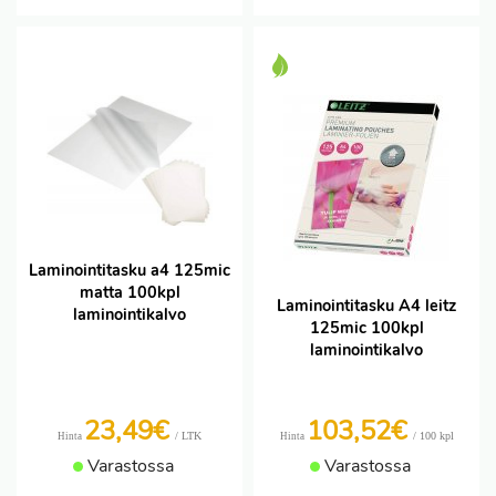
Laminointitasku a4 125mic
matta 100kpl
Laminointitasku A4 leitz
laminointikalvo
125mic 100kpl
laminointikalvo
23,49€
103,52€
/ LTK
/ 100 kpl
Hinta
Hinta
Varastossa
Varastossa