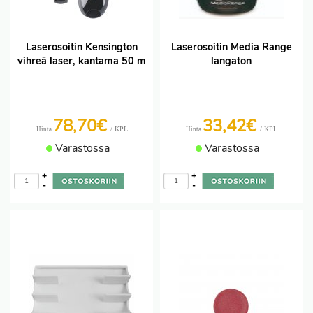
Laserosoitin Kensington
Laserosoitin Media Range
vihreä laser, kantama 50 m
langaton
78,70€
33,42€
/ KPL
/ KPL
Hinta
Hinta
Varastossa
Varastossa
+
+
-
-