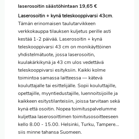
laserosoitin säästöhintaan 19,65 €
Laserosoitin + kynä teleskooppivarsi 43cm
.
Tämän erinomaisen taulutarvikkeen
verkkokauppa tilauksen kuljetus perille asti
kestää 1-2 päivää. Laserosoitin + kynä
teleskooppivarsi 43 cm on monikäyttöinen
yhdistelmätuote, jossa laserosoitin,
kuulakärkikynä ja 43 cm ulos vedettävä
teleskooppivarsi esityksiin. Kaikki kolme
toimintoa samassa laitteessa — kätevä
kouluttajalle tai esittelijälle. Sopii kouluttajille,
opettajille, myyntiedustajille, luennoitsijoille ja
kaikkeen esitystilanteisiin, joissa tarvitaan sekä
kynä että osoitin. Nopea toimituspalvelumme
kuljettaa laserosoittimen toimitusosoitteeseen
kello 8.00 - 15.00. Helsinki, Turku, Tampere...
siis minne tahansa Suomeen.