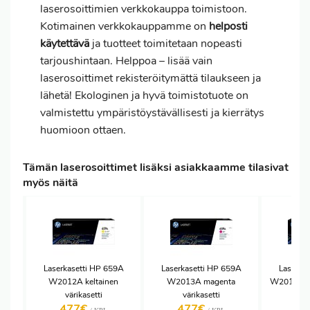
laserosoittimien verkkokauppa toimistoon.
Kotimainen verkkokauppamme on
helposti
käytettävä
ja tuotteet toimitetaan nopeasti
tarjoushintaan. Helppoa – lisää vain
laserosoittimet rekisteröitymättä tilaukseen ja
lähetä! Ekologinen ja hyvä toimistotuote on
valmistettu ympäristöystävällisesti ja kierrätys
huomioon ottaen.
Tämän laserosoittimet lisäksi asiakkaamme tilasivat
myös näitä
Laserkasetti HP 659A
Laserkasetti HP 659A
Laserka
W2012A keltainen
W2013A magenta
W2010X mu
värikasetti
värikasetti
477€
477€
34