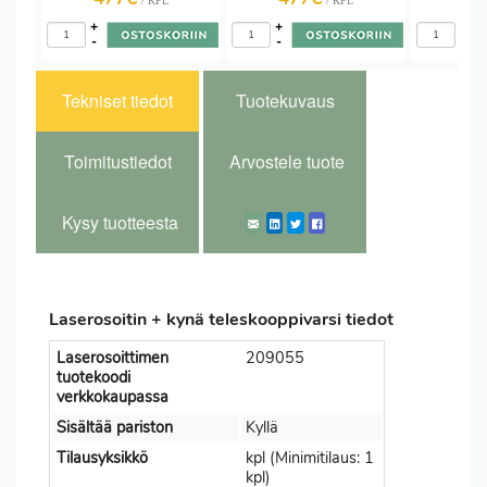
/ KPL
/ KPL
+
+
+
-
-
-
Tekniset tiedot
Tuotekuvaus
Toimitustiedot
Arvostele tuote
Kysy tuotteesta
Laserosoitin + kynä teleskooppivarsi tiedot
Laserosoittimen
209055
tuotekoodi
verkkokaupassa
Sisältää pariston
Kyllä
Tilausyksikkö
kpl (Minimitilaus: 1
kpl)