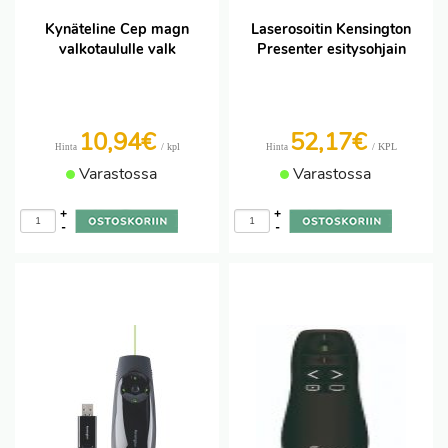
Kynäteline Cep magn
Laserosoitin Kensington
valkotaululle valk
Presenter esitysohjain
10,94€
52,17€
/ kpl
/ KPL
Hinta
Hinta
Varastossa
Varastossa
+
+
-
-