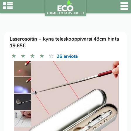
Laserosoitin + kynä teleskooppivarsi 43cm hinta
19,65€
★
★
★
★
☆
26 arviota