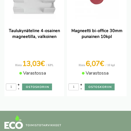
Taulukynäteline 4-osainen
Magneetti bi-office 30mm
magneetilla, valkoinen
punainen 10kpl
13,03€
6,07€
/ KPL
/ 10 kpl
Hinta
Hinta
Varastossa
Varastossa
+
+
-
-