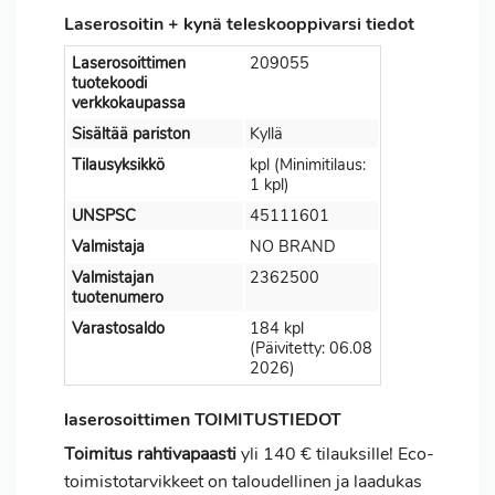
Laserosoitin + kynä teleskooppivarsi tiedot
Laserosoittimen
209055
tuotekoodi
verkkokaupassa
Sisältää pariston
Kyllä
Tilausyksikkö
kpl (Minimitilaus:
1 kpl)
UNSPSC
45111601
Valmistaja
NO BRAND
Valmistajan
2362500
tuotenumero
Varastosaldo
184 kpl
(Päivitetty: 06.08
2026)
laserosoittimen TOIMITUSTIEDOT
Toimitus
rahtivapaasti
yli 140 € tilauksille! Eco-
toimistotarvikkeet on taloudellinen ja laadukas