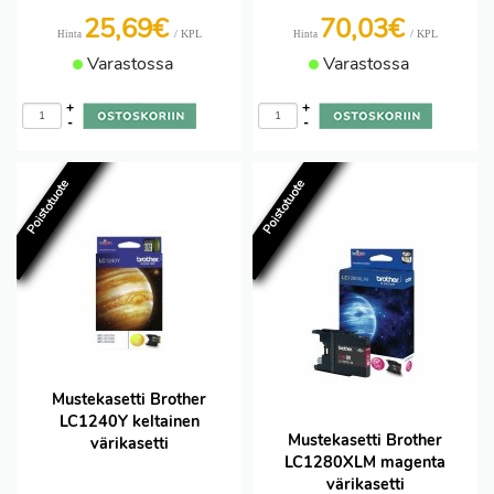
25,69€
70,03€
/ KPL
/ KPL
Hinta
Hinta
Varastossa
Varastossa
+
+
-
-
Poistotuote
Poistotuote
Mustekasetti Brother
LC1240Y keltainen
Mustekasetti Brother
värikasetti
LC1280XLM magenta
värikasetti