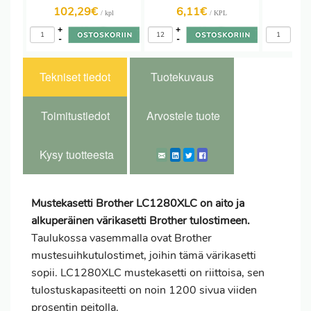
102,29€
6,11€
23
/ kpl
/ KPL
+
+
+
-
-
-
Tekniset tiedot
Tuotekuvaus
Toimitustiedot
Arvostele tuote
Kysy tuotteesta
Mustekasetti Brother LC1280XLC on aito ja
alkuperäinen värikasetti Brother tulostimeen.
Taulukossa vasemmalla ovat Brother
mustesuihkutulostimet, joihin tämä värikasetti
sopii. LC1280XLC mustekasetti on riittoisa, sen
tulostuskapasiteetti on noin 1200 sivua viiden
prosentin peitolla.