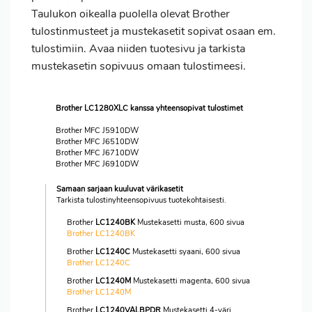
Taulukon oikealla puolella olevat Brother
tulostinmusteet ja mustekasetit sopivat osaan em.
tulostimiin. Avaa niiden tuotesivu ja tarkista
mustekasetin sopivuus omaan tulostimeesi.
Brother LC1280XLC kanssa yhteensopivat tulostimet
Brother MFC J5910DW
Brother MFC J6510DW
Brother MFC J6710DW
Brother MFC J6910DW
Samaan sarjaan kuuluvat värikasetit
Tarkista tulostinyhteensopivuus tuotekohtaisesti.
Brother
LC1240BK
Mustekasetti musta, 600 sivua
Brother LC1240BK
Brother
LC1240C
Mustekasetti syaani, 600 sivua
Brother LC1240C
Brother
LC1240M
Mustekasetti magenta, 600 sivua
Brother LC1240M
Brother
LC1240VALBPDR
Mustekasetti 4-väri