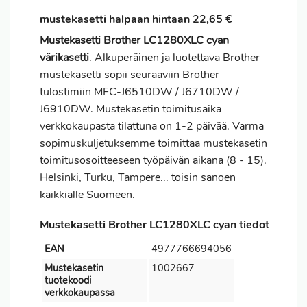
mustekasetti halpaan hintaan 22,65 €
Mustekasetti Brother LC1280XLC cyan
värikasetti
. Alkuperäinen ja luotettava Brother
mustekasetti sopii seuraaviin Brother
tulostimiin MFC-J6510DW / J6710DW /
J6910DW. Mustekasetin toimitusaika
verkkokaupasta tilattuna on 1-2 päivää. Varma
sopimuskuljetuksemme toimittaa mustekasetin
toimitusosoitteeseen työpäivän aikana (8 - 15).
Helsinki, Turku, Tampere... toisin sanoen
kaikkialle Suomeen.
Mustekasetti Brother LC1280XLC cyan tiedot
EAN
4977766694056
Mustekasetin
1002667
tuotekoodi
verkkokaupassa