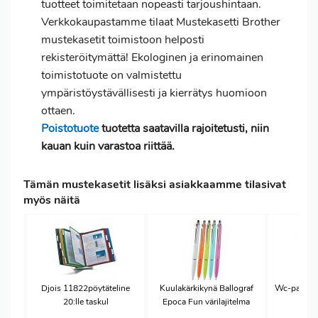
tuotteet toimitetaan nopeasti tarjoushintaan.
Verkkokaupastamme tilaat Mustekasetti Brother
mustekasetit toimistoon helposti
rekisteröitymättä! Ekologinen ja erinomainen
toimistotuote on valmistettu
ympäristöystävällisesti ja kierrätys huomioon
ottaen.
Poistotuote
tuotetta saatavilla rajoitetusti, niin
kauan kuin varastoa riittää.
Tämän mustekasetit lisäksi asiakkaamme tilasivat
myös näitä
Djois 11822pöytäteline
Kuulakärkikynä Ballograf
Wc-paperi 
20:lle taskul
Epoca Fun värilajitelma
3-kr