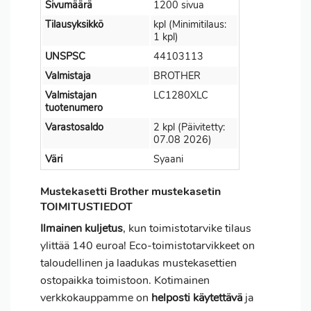
Sivumäärä
1200 sivua
Tilausyksikkö
kpl (Minimitilaus:
1 kpl)
UNSPSC
44103113
Valmistaja
BROTHER
Valmistajan
LC1280XLC
tuotenumero
Varastosaldo
2 kpl (Päivitetty:
07.08 2026)
Väri
Syaani
Mustekasetti Brother mustekasetin
TOIMITUSTIEDOT
Ilmainen kuljetus
, kun toimistotarvike tilaus
ylittää 140 euroa! Eco-toimistotarvikkeet on
taloudellinen ja laadukas mustekasettien
ostopaikka toimistoon. Kotimainen
verkkokauppamme on
helposti käytettävä
ja