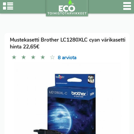
Mustekasetti Brother LC1280XLC cyan värikasetti
hinta 22,65€
★
★
★
★
☆
8 arviota