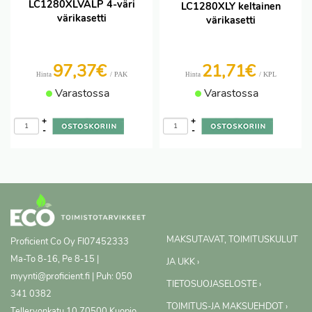
LC1280XLVALP 4-väri
LC1280XLY keltainen
värikasetti
värikasetti
97,37€
21,71€
/ PAK
/ KPL
Hinta
Hinta
Varastossa
Varastossa
+
+
-
-
MAKSUTAVAT, TOIMITUSKULUT
Proficient Co Oy
FI07452333
Ma-To 8-16, Pe 8-15 |
JA UKK ›
myynti@proficient.fi | Puh: 050
TIETOSUOJASELOSTE ›
341 0382
TOIMITUS-JA MAKSUEHDOT ›
Tellervonkatu 10 70500 Kuopio