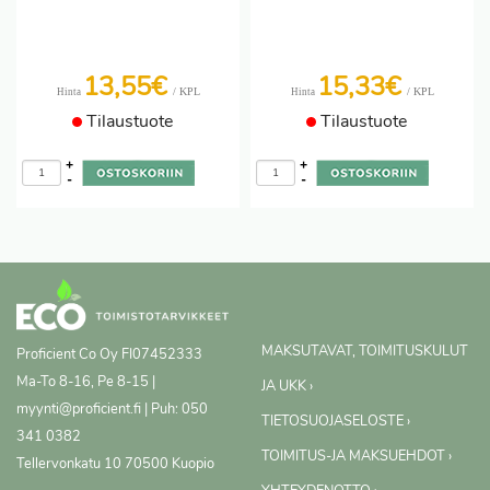
13,55€
15,33€
/ KPL
/ KPL
Hinta
Hinta
Tilaustuote
Tilaustuote
+
+
-
-
MAKSUTAVAT, TOIMITUSKULUT
Proficient Co Oy
FI07452333
Ma-To 8-16, Pe 8-15 |
JA UKK ›
myynti@proficient.fi | Puh: 050
TIETOSUOJASELOSTE ›
341 0382
TOIMITUS-JA MAKSUEHDOT ›
Tellervonkatu 10 70500 Kuopio