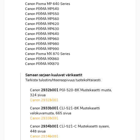
Canon Pixma MP 640 Series
Canon PIXMA MP540
Canon PIXMA MP550
Canon PIXMA MP560
Canon PIXMA MP620
Canon PIXMA MP630
Canon PIXMA MP640
Canon PIXMA MP960
Canon PIXMA MP980
Canon PIXMA MP990
Canon Pixma MX 870 Series
Canon PIXMA MX860
Canon PIXMA MX870
Samaan sarjaan kuuluvat värikasetit
Tarkista tulostinyhteensopivuus tuotekohtaisesti.
Canon
2932b001
PGI-520-BK Mustekasetti musta,
324 sivua
Canon 2932b001
Canon
2933b001
CLI-521-BK Mustekasetti
valokuvamusta, 665 sivua
Canon 2933b001
Canon
2934b001
CLI-521-C Mustekasetti syaani,
448 sivua
Canon 2934b001