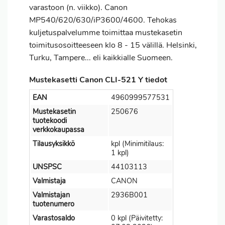
varastoon (n. viikko). Canon
MP540/620/630/iP3600/4600. Tehokas
kuljetuspalvelumme toimittaa mustekasetin
toimitusosoitteeseen klo 8 - 15 välillä. Helsinki,
Turku, Tampere... eli kaikkialle Suomeen.
Mustekasetti Canon CLI-521 Y tiedot
EAN
4960999577531
Mustekasetin
250676
tuotekoodi
verkkokaupassa
Tilausyksikkö
kpl (Minimitilaus:
1 kpl)
UNSPSC
44103113
Valmistaja
CANON
Valmistajan
2936B001
tuotenumero
Varastosaldo
0 kpl (Päivitetty: