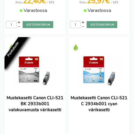
22,40€
25,97€
/ KPL
/ KPL
Hinta
Hinta
Varastossa
Varastossa
+
+
-
-
Poistotuote
Mustekasetti Canon CLI-521
Mustekasetti Canon CLI-521
BK 2933b001
C 2934b001 cyan
valokuvamusta värikasetti
värikasetti