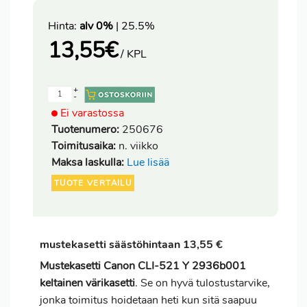
Hinta:
alv 0%
| 25.5%
13,55
€
/ KPL
+
-
Ei varastossa
Tuotenumero:
250676
Toimitusaika:
n. viikko
Maksa laskulla:
Lue lisää
TUOTE VERTAILU
mustekasetti säästöhintaan 13,55 €
Mustekasetti Canon CLI-521 Y 2936b001
keltainen värikasetti
. Se on hyvä tulostustarvike,
jonka
toimitus
hoidetaan heti kun sitä saapuu