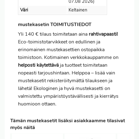
07.08 2026)
Väri
Keltainen
mustekasetin TOIMITUSTIEDOT
Yli 140 € tilaus toimitetaan aina
rahtivapaasti!
Eco-toimistotarvikkeet on edullinen ja
erinomainen mustekasettien ostopaikka
toimistoon. Kotimainen verkkokauppamme on
helposti käytettävä
ja tuotteet toimitetaan
nopeasti tarjoushintaan. Helppoa – lisää vain
mustekasetit rekisteröitymättä tilaukseen ja
lähetä! Ekologinen ja hyvä mustekasetti on
valmistettu ympäristöystävällisesti ja kierrätys
huomioon ottaen.
Tämän mustekasetit lisäksi asiakkaamme tilasivat
myös näitä