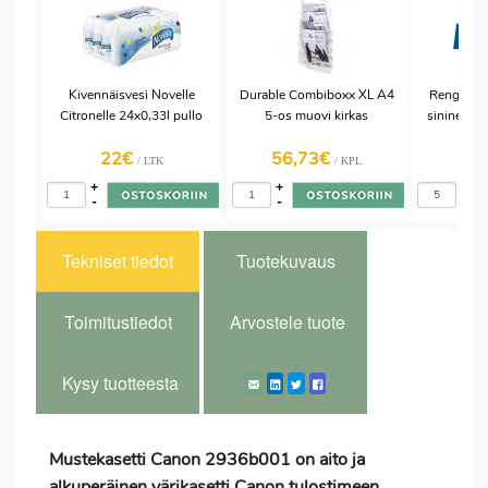
Kivennäisvesi Novelle
Durable Combiboxx XL A4
Rengaska
Citronelle 24x0,33l pullo
5-os muovi kirkas
sininen 3
22€
56,73€
11,
/ LTK
/ KPL
+
+
+
-
-
-
Tekniset tiedot
Tuotekuvaus
Toimitustiedot
Arvostele tuote
Kysy tuotteesta
Mustekasetti Canon 2936b001 on aito ja
alkuperäinen värikasetti Canon tulostimeen.