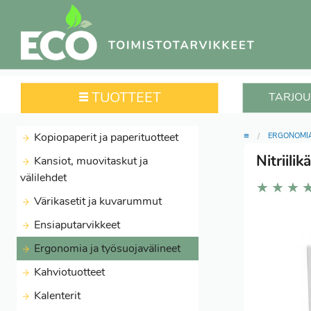
TUOTTEET
TARJOU
≡
Kopiopaperit ja paperituotteet
ERGONOMIA
Nitriil
Kansiot, muovitaskut ja
välilehdet
★
★
★
Värikasetit ja kuvarummut
Ensiaputarvikkeet
Ergonomia ja työsuojavälineet
Kahviotuotteet
Kalenterit