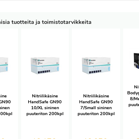
sia tuotteita ja toimistotarvikkeita
Ni
Body
sine
Nitriilikäsine
Nitriilikäsine
8/M
 GN90
HandSafe GN90
HandSafe GN90
puut
ninen
10/XL sininen
7/Small sininen
200kpl
puuteriton 200kpl
puuteriton 200kpl