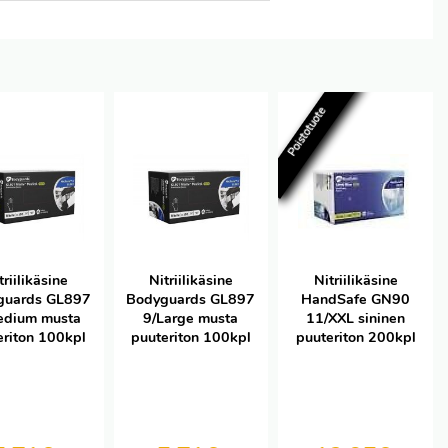
Poistotuote
triilikäsine
Nitriilikäsine
Nitriilikäsine
guards GL897
Bodyguards GL897
HandSafe GN90
edium musta
9/Large musta
11/XXL sininen
eriton 100kpl
puuteriton 100kpl
puuteriton 200kpl