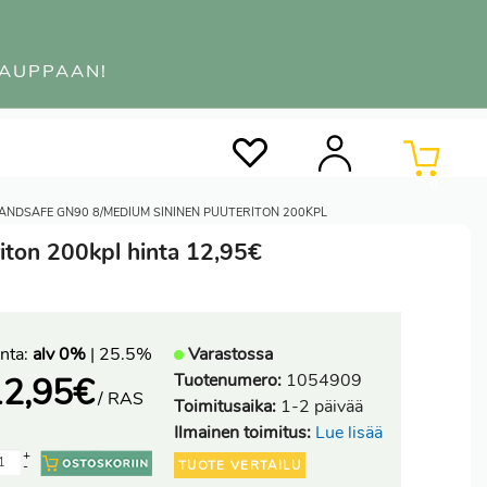
KAUPPAAN!
0
 HANDSAFE GN90 8/MEDIUM SININEN PUUTERITON 200KPL
iton 200kpl hinta 12,95€
nta:
alv 0%
| 25.5%
Varastossa
Tuotenumero:
1054909
12,95
€
/ RAS
Toimitusaika:
1-2 päivää
Ilmainen toimitus:
Lue lisää
+
TUOTE VERTAILU
-