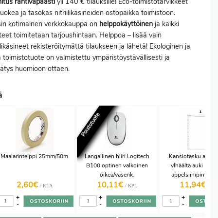
itus
rahtivapaasti
yli 140 € tilauksille! Eco-toimistotarvikkeet
uokea ja tasokas nitriilikäsineiden ostopaikka toimistoon.
sin kotimainen verkkokauppa on
helppokäyttöinen
ja kaikki
teet toimitetaan tarjoushintaan. Helppoa – lisää vain
iilikäsineet rekisteröitymättä tilaukseen ja lähetä! Ekologinen ja
 toimistotuote on valmistettu ympäristöystävällisesti ja
rätys huomioon ottaen.
ä
Poistotuote
Maalarinteippi 25mm/50m
Langallinen hiiri Logitech
Kansiotasku a4 /1
B100 optinen valkoinen
ylhäältä auki PP k
oikea/vasenk.
appelsiinipinta 1
2,60€
10,11€
11,94€
/ RLA
/ KPL
/ PA
+
+
+
-
-
-