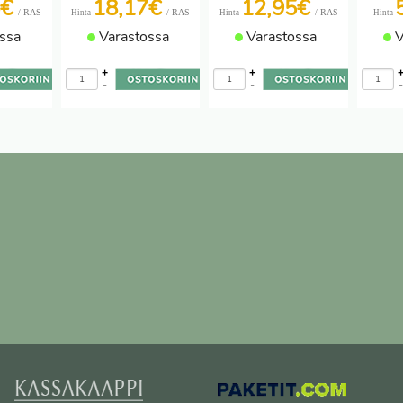
5€
18,17€
12,95€
/ RAS
/ RAS
/ RAS
Hinta
Hinta
Hinta
ssa
Varastossa
Varastossa
V
+
+
-
-