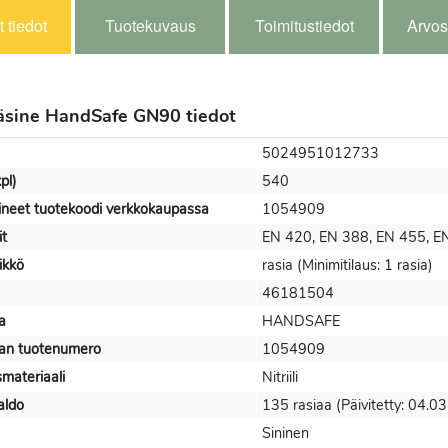
 tiedot
Tuotekuvaus
Toimitustiedot
Arvos
ikäsine HandSafe GN90 tiedot
5024951012733
pl)
540
äsineet tuotekoodi verkkokaupassa
1054909
it
EN 420, EN 388, EN 455, E
ikkö
rasia (Minimitilaus: 1 rasia)
46181504
a
HANDSAFE
jan tuotenumero
1054909
materiaali
Nitriili
aldo
135 rasiaa (Päivitetty: 04.0
Sininen