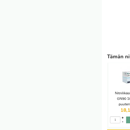
Tämän nit
Nitriilik
GN90 10
puuter
18,
+
-