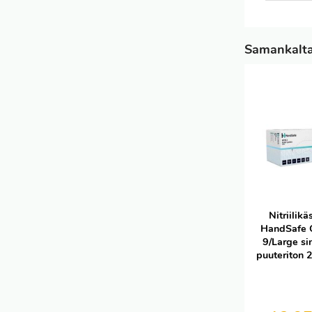
Samankaltai
Nitriilikä
HandSafe
9/Large si
puuteriton 