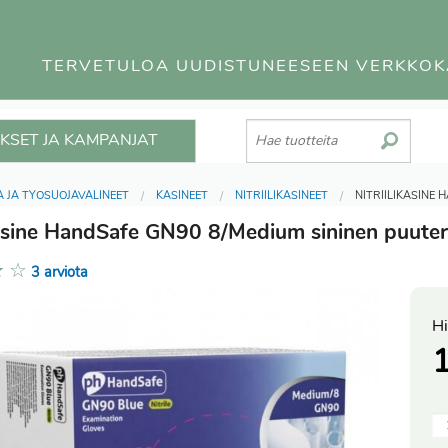
TERVETULOA UUDISTUNEESEEN VERKKO
KSET JA KAMPANJAT
 JA TYÖSUOJAVÄLINEET
KÄSINEET
NITRIILIKÄSINEET
NITRIILIKÄSINE
ikäsine HandSafe GN90 8/Medium sininen puuter
★
☆
3 arviota
Hi