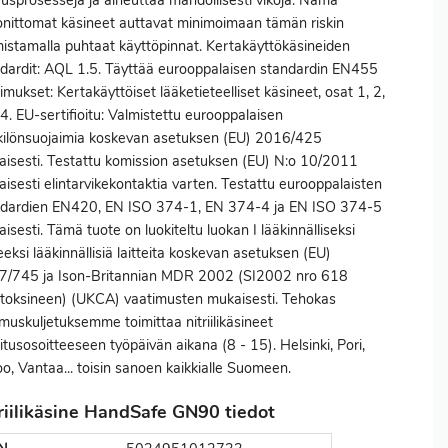
ausprosesseja ja aiheuttaa mahdollisesti vikoja. Nämä
konittomat käsineet auttavat minimoimaan tämän riskin
istamalla puhtaat käyttöpinnat. Kertakäyttökäsineiden
dardit: AQL 1.5. Täyttää eurooppalaisen standardin EN455
imukset: Kertakäyttöiset lääketieteelliset käsineet, osat 1, 2,
 4. EU-sertifioitu: Valmistettu eurooppalaisen
ilönsuojaimia koskevan asetuksen (EU) 2016/425
isesti. Testattu komission asetuksen (EU) N:o 10/2011
isesti elintarvikekontaktia varten. Testattu eurooppalaisten
ndardien EN420, EN ISO 374-1, EN 374-4 ja EN ISO 374-5
isesti. Tämä tuote on luokiteltu luokan I lääkinnälliseksi
teeksi lääkinnällisiä laitteita koskevan asetuksen (EU)
7/745 ja Ison-Britannian MDR 2002 (SI2002 nro 618
oksineen) (UKCA) vaatimusten mukaisesti. Tehokas
muskuljetuksemme toimittaa nitriilikäsineet
itusosoitteeseen työpäivän aikana (8 - 15). Helsinki, Pori,
o, Vantaa... toisin sanoen kaikkialle Suomeen.
riilikäsine HandSafe GN90 tiedot