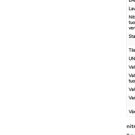
EA
Lav
Nit
tuo
ve
Sta
Til
UN
Val
Val
tu
Val
Var
Vär
nit