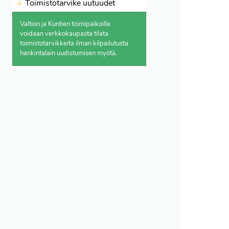
Toimistotarvike uutuudet
Valtion ja Kuntien toimipaikoille
voidaan verkkokaupasta
tilata
toimistotarvikkeita ilman kilpailutusta
hankintalain uudistumisen myötä.