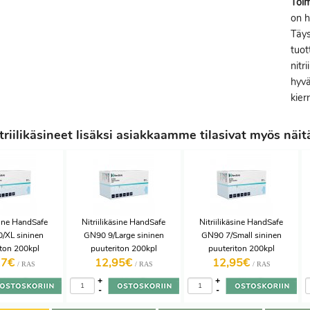
Toim
on h
Täy
tuot
nitr
hyvä
kier
riilikäsineet lisäksi asiakkaamme tilasivat myös näit
äsine HandSafe
Nitriilikäsine HandSafe
Nitriilikäsine HandSafe
/XL sininen
GN90 9/Large sininen
GN90 7/Small sininen
iton 200kpl
puuteriton 200kpl
puuteriton 200kpl
17€
12,95€
12,95€
/ RAS
/ RAS
/ RAS
+
+
-
-