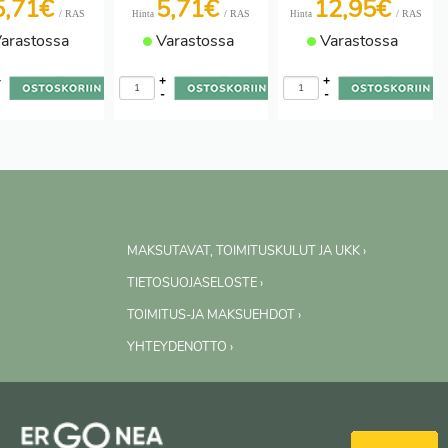
5,71€
5,71€
12,95€
/ RAS
/ RAS
/ RAS
Hinta
Hinta
arastossa
Varastossa
Varastossa
+
+
+
-
-
-
MAKSUTAVAT, TOIMITUSKULUT JA UKK ›
TIETOSUOJASELOSTE ›
TOIMITUS-JA MAKSUEHDOT ›
YHTEYDENOTTO ›