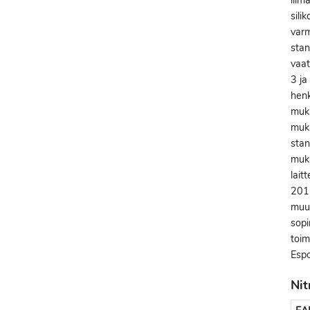
liim
sili
varm
stan
vaat
3 ja
henk
muka
muka
sta
muka
lait
201
muut
sopi
toim
Espo
Nit