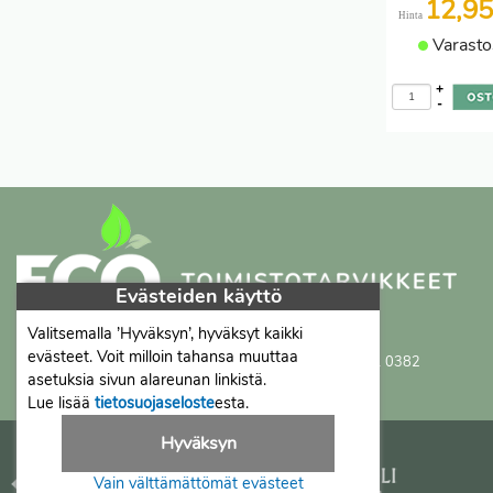
12,9
Hinta
Varasto
+
-
Evästeiden käyttö
Valitsemalla ’Hyväksyn’, hyväksyt kaikki
Proficient Co Oy
FI07452333
evästeet. Voit milloin tahansa muuttaa
Ma-To 8-16, Pe 8-15 | myynti@proficient.fi | Puh: 050 341 0382
asetuksia sivun alareunan linkistä.
Tellervonkatu 10 70500 Kuopio
Lue lisää
tietosuojaseloste
esta.
Hyväksyn
Vain välttämättömät evästeet