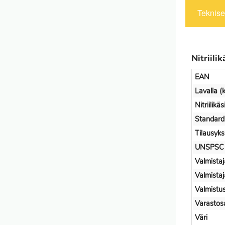
Tekniset
Nitriil
EAN
Lavalla (k
Nitriilik
Standard
Tilausyks
UNSPSC
Valmistaj
Valmista
Valmistus
Varastos
Väri