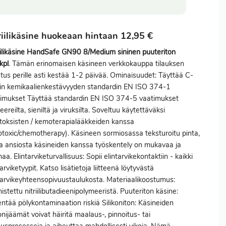
riilikäsine huokeaan hintaan 12,95 €
iilikäsine HandSafe GN90 8/Medium sininen puuteriton
kpl
. Tämän erinomaisen käsineen verkkokauppa tilauksen
etus perille asti kestää 1-2 päivää. Ominaisuudet: Täyttää C-
in kemikaalienkestävyyden standardin EN ISO 374-1
imukset Täyttää standardin EN ISO 374-5 vaatimukset
eereilta, sieniltä ja viruksilta. Soveltuu käytettäväksi
toksisten / kemoterapialääkkeiden kanssa
otoxic/chemotherapy). Käsineen sormiosassa teksturoitu pinta,
a ansiosta käsineiden kanssa työskentely on mukavaa ja
aa. Elintarviketurvallisuus: Sopii elintarvikekontaktiin - kaikki
tarviketyypit. Katso lisätietoja liitteenä löytyvästä
tarvikeyhteensopivuustaulukosta. Materiaalikoostumus:
istettu nitriilibutadieenipolymeeristä. Puuteriton käsine:
ntää pölykontaminaation riskiä Silikoniton: Käsineiden
konijäämät voivat häiritä maalaus-, pinnoitus- tai