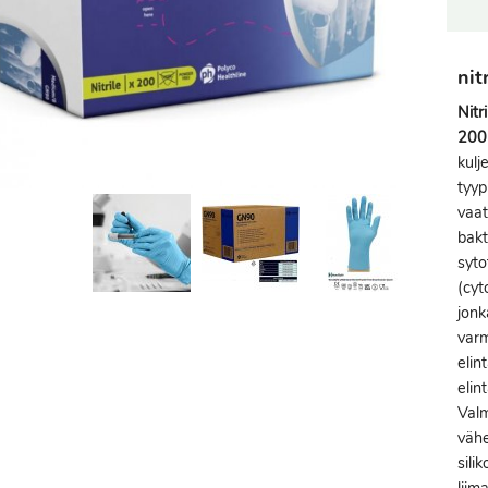
nit
Nitr
200
kulj
tyyp
vaat
bakt
syto
(cyt
jonk
varm
elin
elin
Valm
vähe
sili