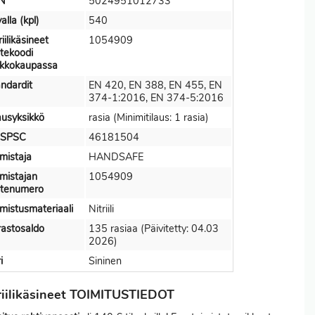
N
5024951012733
alla (kpl)
540
riilikäsineet
1054909
tekoodi
rkkokaupassa
ndardit
EN 420, EN 388, EN 455, EN
374-1:2016, EN 374-5:2016
ausyksikkö
rasia (Minimitilaus: 1 rasia)
SPSC
46181504
mistaja
HANDSAFE
mistajan
1054909
otenumero
mistusmateriaali
Nitriili
astosaldo
135 rasiaa (Päivitetty: 04.03
2026)
i
Sininen
riilikäsineet TOIMITUSTIEDOT