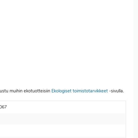
tustu muihin ekotuotteisiin
Ekologiset toimistotarvikkeet
-sivulla.
067