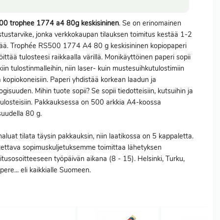
00 trophee 1774 a4 80g keskisininen
. Se on erinomainen
stustarvike, jonka verkkokaupan tilauksen
toimitus
kestää 1-2
ää. Trophée RS500 1774 A4 80 g keskisininen kopiopaperi
öittää tulosteesi raikkaalla värillä. Monikäyttöinen paperi sopii
kiin tulostinmalleihin, niin laser- kuin mustesuihkutulostimiin
 kopiokoneisiin. Paperi yhdistää korkean laadun ja
ogisuuden. Mihin tuote sopii? Se sopii tiedotteisiin, kutsuihin ja
tulosteisiin. Pakkauksessa on 500 arkkia A4-koossa
uudella 80 g.
haluat
tilata
täysin pakkauksin, niin laatikossa on 5 kappaletta.
ettava sopimuskuljetuksemme toimittaa lähetyksen
itusosoitteeseen työpäivän aikana (8 - 15). Helsinki, Turku,
ere... eli kaikkialle Suomeen.