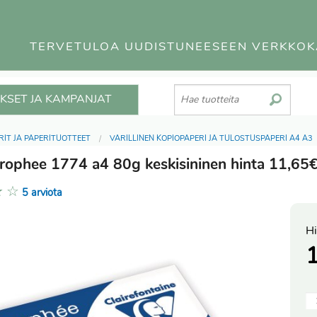
TERVETULOA UUDISTUNEESEEN VERKKO
KSET JA KAMPANJAT
RIT JA PAPERITUOTTEET
VÄRILLINEN KOPIOPAPERI JA TULOSTUSPAPERI A4 A3
rophee 1774 a4 80g keskisininen hinta 11,65
★
☆
5 arviota
Hi