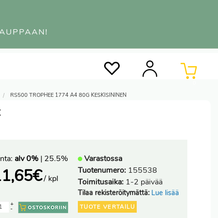
KAUPPAAN!
0
RS500 TROPHEE 1774 A4 80G KESKISININEN
€
nta:
alv 0%
| 25.5%
Varastossa
Tuotenumero:
155538
11,65
€
/ kpl
Toimitusaika:
1-2 päivää
Tilaa rekisteröitymättä:
Lue lisää
+
TUOTE VERTAILU
-