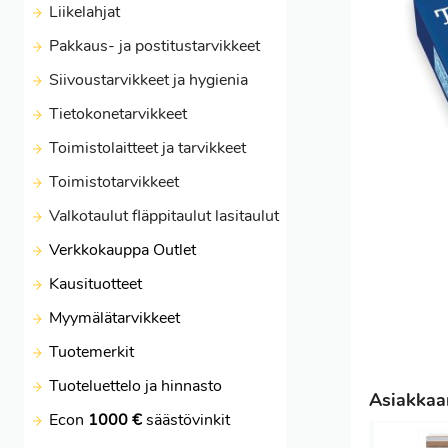
Liikelahjat
Pakkaus- ja postitustarvikkeet
Siivoustarvikkeet ja hygienia
Tietokonetarvikkeet
Toimistolaitteet ja tarvikkeet
Toimistotarvikkeet
Valkotaulut fläppitaulut lasitaulut
Verkkokauppa Outlet
Kausituotteet
Myymälätarvikkeet
Tuotemerkit
Tuoteluettelo ja hinnasto
Asiakkaam
Econ
1000 €
säästövinkit