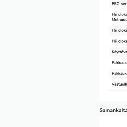
FSC-serti
Hiilidio
Methodo
Hiilidio
Hiilidio
Käyttöva
Pakkauks
Pakkauks
Vastuull
Samankaltai