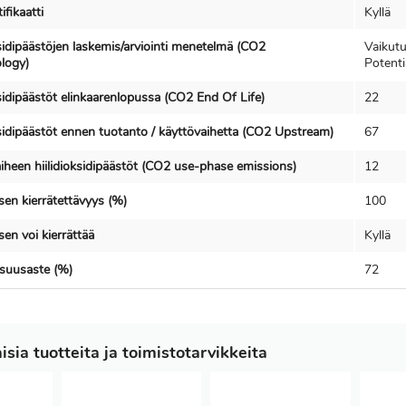
fikaatti
Kyllä
ksidipäästöjen laskemis/arviointi menetelmä (CO2
Vaikut
logy)
Potenti
ksidipäästöt elinkaarenlopussa (CO2 End Of Life)
22
ksidipäästöt ennen tuotanto / käyttövaihetta (CO2 Upstream)
67
iheen hiilidioksidipäästöt (CO2 use-phase emissions)
12
en kierrätettävyys (%)
100
en voi kierrättää
Kyllä
isuusaste (%)
72
sia tuotteita ja toimistotarvikkeita