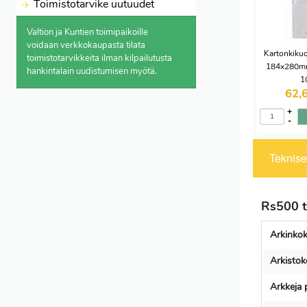
Toimistotarvike uutuudet
Valtion ja Kuntien toimipaikoille
voidaan verkkokaupasta
tilata
Kartonkikuo
toimistotarvikkeita ilman kilpailutusta
184x280mm 
hankintalain uudistumisen myötä.
1
62,
+
-
Tekniset
Rs500 t
Arkinko
Arkistok
Arkkeja