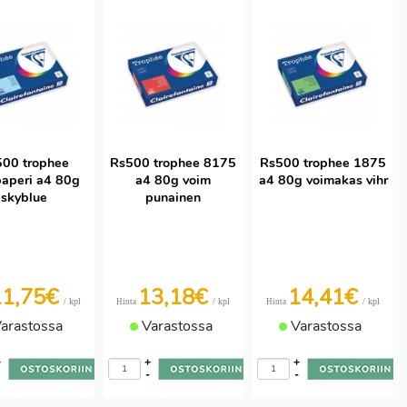
00 trophee
Rs500 trophee 8175
Rs500 trophee 1875
paperi a4 80g
a4 80g voim
a4 80g voimakas vihr
skyblue
punainen
11,75€
13,18€
14,41€
/ kpl
/ kpl
/ kpl
Hinta
Hinta
arastossa
Varastossa
Varastossa
+
+
+
-
-
-