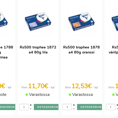
ee 1788
Rs500 trophee 1872
Rs500 trophee 1878
Rs5
g
a4 80g lila
a4 80g oranssi
väril
rmaa
0€
11,70€
12,53€
/ kpl
/ kpl
/ kpl
Hinta
Hinta
Hinta
uote
Varastossa
Varastossa
V
+
+
-
-