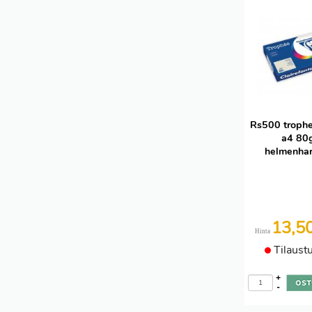
Rs500 troph
a4 80
helmenha
13,5
Hinta
Tilaust
+
-