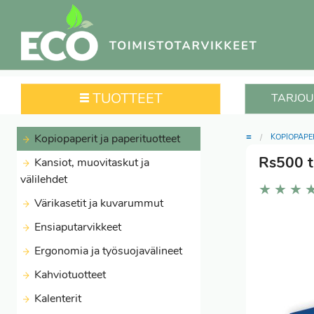
TUOTTEET
TARJOU
≡
Kopiopaperit ja paperituotteet
KOPIOPAPE
Rs500 t
Kansiot, muovitaskut ja
välilehdet
★
★
★
Värikasetit ja kuvarummut
Ensiaputarvikkeet
Ergonomia ja työsuojavälineet
Kahviotuotteet
Kalenterit