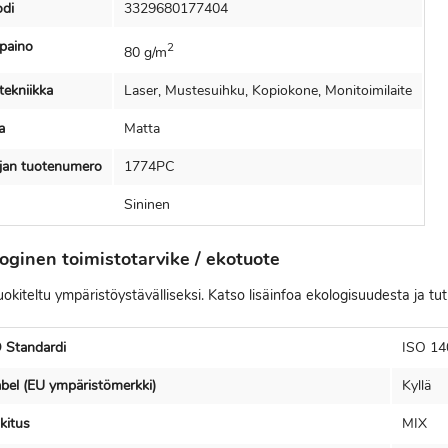
di
3329680177404
paino
2
80 g/m
tekniikka
Laser, Mustesuihku, Kopiokone, Monitoimilaite
a
Matta
ajan tuotenumero
1774PC
Sininen
oginen toimistotarvike / ekotuote
okiteltu ympäristöystävälliseksi. Katso lisäinfoa ekologisuudesta ja tu
 Standardi
ISO 14
bel (EU ympäristömerkki)
Kyllä
kitus
MIX