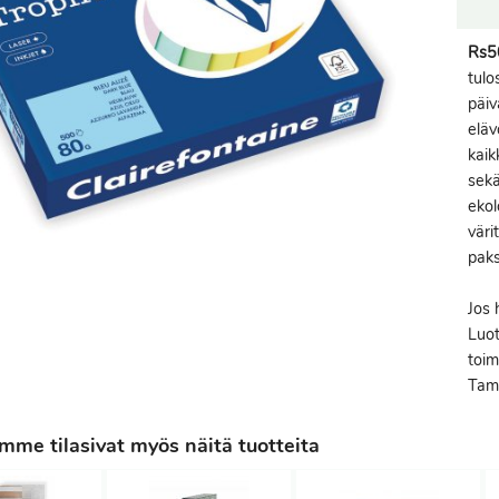
Rs5
tulo
päiv
eläv
kaik
sekä
ekol
väri
paks
Jos 
Luot
toim
Tamp
me tilasivat myös näitä tuotteita