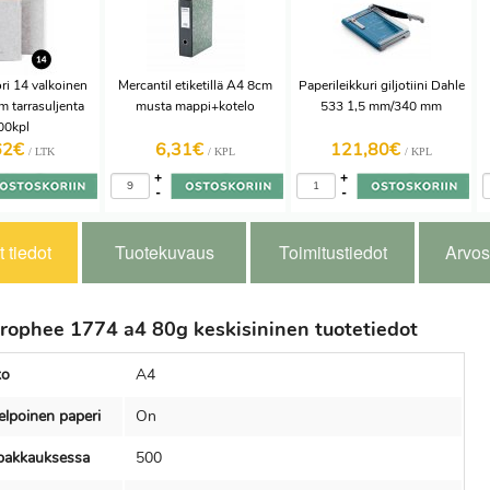
ri 14 valkoinen
Mercantil etiketillä A4 8cm
Paperileikkuri giljotiini Dahle
tarrasuljenta
musta mappi+kotelo
533 1,5 mm/340 mm
00kpl
62€
6,31€
121,80€
/ LTK
/ KPL
/ KPL
+
+
-
-
 tiedot
Tuotekuvaus
Toimitustiedot
Arvos
rophee 1774 a4 80g keskisininen tuotetiedot
ko
A4
elpoinen paperi
On
 pakkauksessa
500