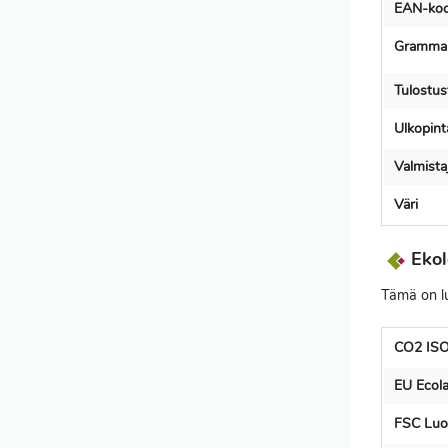
EAN-koo
Gramma
Tulostus
Ulkopint
Valmist
Väri
Ekol
Tämä on lu
CO2 ISO
EU Ecola
FSC Luo