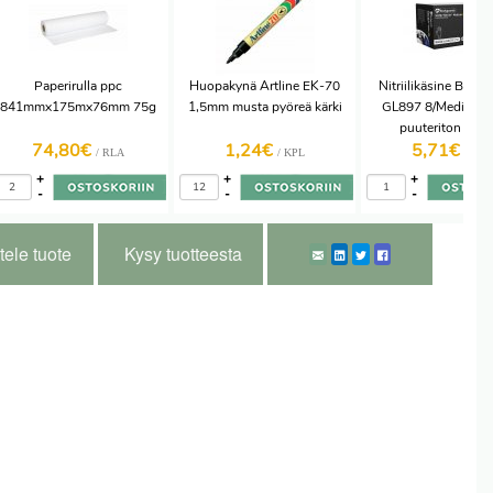
Paperirulla ppc
Huopakynä Artline EK-70
Nitriilikäsine Body
841mmx175mx76mm 75g
1,5mm musta pyöreä kärki
GL897 8/Medium 
puuteriton 100k
74,80€
1,24€
5,71€
/ RLA
/ KPL
/ RAS
+
+
+
-
-
-
tele tuote
Kysy tuotteesta