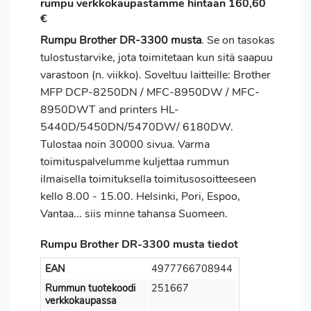
rumpu verkkokaupastamme hintaan 160,60
€
Rumpu Brother DR-3300 musta
. Se on tasokas
tulostustarvike, jota toimitetaan kun sitä saapuu
varastoon (n. viikko). Soveltuu laitteille: Brother
MFP DCP-8250DN / MFC-8950DW / MFC-
8950DWT and printers HL-
5440D/5450DN/5470DW/ 6180DW.
Tulostaa noin 30000 sivua. Varma
toimituspalvelumme kuljettaa rummun
ilmaisella toimituksella toimitusosoitteeseen
kello 8.00 - 15.00. Helsinki, Pori, Espoo,
Vantaa... siis minne tahansa Suomeen.
Rumpu Brother DR-3300 musta tiedot
EAN
4977766708944
Rummun tuotekoodi
251667
verkkokaupassa