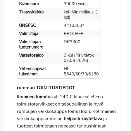
Sivumäärä
30000 sivua
Tilausyksikkö
kpl (Minimitilaus: 1
kpl)
UNSPSC
44103004
Valmistaja
BROTHER
Valmistajan
DR3300
tuotenumero
Varastosaldo
0 kpl (Päivitetty:
07.08 2026)
Yhteensopivat
HL-
tulostimet
5540/50/70/6180
rummun TOIMITUSTIEDOT
Ilmainen toimitus
yli 140 € tilauksille! Eco-
toimistotarvikkeet on taloudellinen ja hyvä
rumpujen verkkokauppa toimistoon. Kotimainen
verkkokauppamme on
helposti käytettävä
ja
tuotteet toimitetaan nopeasti tarjoushintaan.