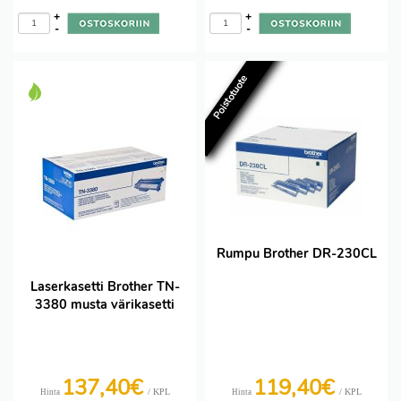
+
+
-
-
Poistotuote
Rumpu Brother DR-230CL
Laserkasetti Brother TN-
3380 musta värikasetti
137,40€
119,40€
/ KPL
/ KPL
Hinta
Hinta