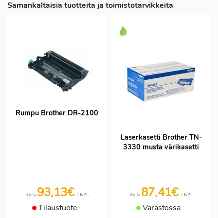
Samankaltaisia tuotteita ja toimistotarvikkeita
Rumpu Brother DR-2100
Laserkasetti Brother TN-
3330 musta värikasetti
93,13€
87,41€
/ KPL
/ KPL
Hinta
Hinta
Tilaustuote
Varastossa