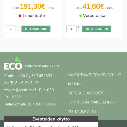
191,30€
41,66€
/ KPL
/ KPL
Hinta
Hinta
Tilaustuote
Varastossa
+
+
-
-
MAKSUTAVAT, TOIMITUSKULUT
Proficient Co Oy
FI07452333
Ma-To 8-16, Pe 8-15 |
JA UKK ›
myynti@proficient.fi | Puh: 050
TIETOSUOJASELOSTE ›
341 0382
TOIMITUS-JA MAKSUEHDOT ›
Tellervonkatu 10 70500 Kuopio
YHTEYDENOTTO ›
Evästeiden käyttö