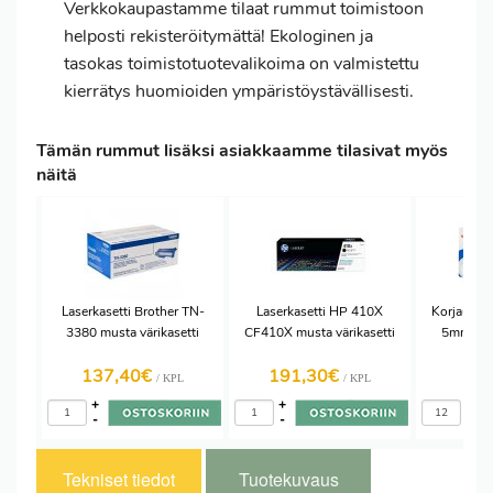
Verkkokaupastamme tilaat rummut toimistoon
helposti rekisteröitymättä! Ekologinen ja
tasokas toimistotuotevalikoima on valmistettu
kierrätys huomioiden ympäristöystävällisesti.
Tämän rummut lisäksi asiakkaamme tilasivat myös
näitä
Laserkasetti Brother TN-
Laserkasetti HP 410X
Korjausro
3380 musta värikasetti
CF410X musta värikasetti
5mm/12m 
137,40€
191,30€
1,
/ KPL
/ KPL
+
+
+
-
-
-
Tekniset tiedot
Tuotekuvaus