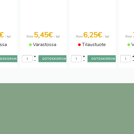
2€
5,45€
6,25€
/ kpl
/ kpl
/ kpl
Hinta
Hinta
Hinta
ssa
Varastossa
Tilaustuote
V
+
+
-
-