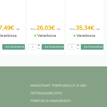
7,49€
26,03€
35,34€
/ kpl
/ kpl
/ kpl
Hinta
Hinta
arastossa
Varastossa
Varastossa
+
+
+
-
-
-
MAKSUTAVAT, TOIMITUSKULUT JA UKK ›
TIETOSUOJASELOSTE ›
TOIMITUS-JA MAKSUEHDOT ›