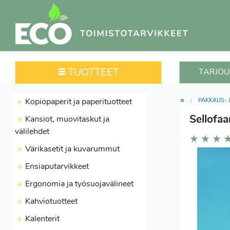
TUOTTEET
TARJOU
≡
Kopiopaperit ja paperituotteet
PAKKAUS- 
Sellofa
Kansiot, muovitaskut ja
välilehdet
★
★
★
Värikasetit ja kuvarummut
Ensiaputarvikkeet
Ergonomia ja työsuojavälineet
Kahviotuotteet
Kalenterit