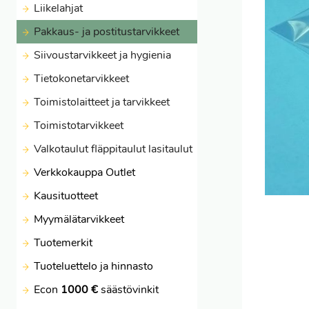
Liikelahjat
Pakkaus- ja postitustarvikkeet
Siivoustarvikkeet ja hygienia
Tietokonetarvikkeet
Toimistolaitteet ja tarvikkeet
Toimistotarvikkeet
Valkotaulut fläppitaulut lasitaulut
Verkkokauppa Outlet
Kausituotteet
Myymälätarvikkeet
Tuotemerkit
Tuoteluettelo ja hinnasto
Econ
1000 €
säästövinkit