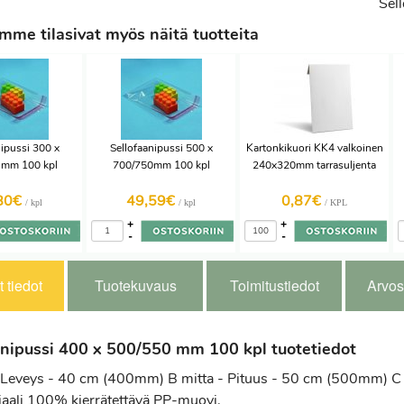
Sel
me tilasivat myös näitä tuotteita
nipussi 300 x
Sellofaanipussi 500 x
Kartonkikuori KK4 valkoinen
 mm 100 kpl
700/750mm 100 kpl
240x320mm tarrasuljenta
80€
49,59€
0,87€
/ kpl
/ kpl
/ KPL
+
+
-
-
 tiedot
Tuotekuvaus
Toimitustiedot
Arvos
anipussi 400 x 500/550 mm 100 kpl tuotetiedot
- Leveys - 40 cm (400mm) B mitta - Pituus - 50 cm (500mm) C 
iaali 100% kierrätettävä PP-muovi.