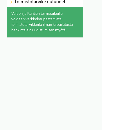
Toimistotarvike uutuudet
Valtion ja Kuntien toimipaikoille
voidaan verkkokaupasta
tilata
toimistotarvikkeita ilman kilpailutusta
hankintalain uudistumisen myötä.