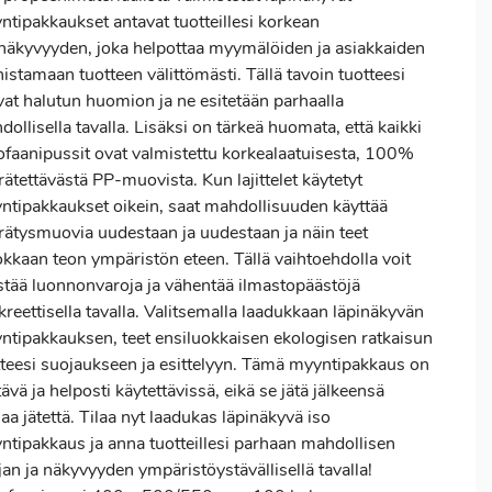
ntipakkaukset antavat tuotteillesi korkean
inäkyvyyden, joka helpottaa myymälöiden ja asiakkaiden
istamaan tuotteen välittömästi. Tällä tavoin tuotteesi
vat halutun huomion ja ne esitetään parhaalla
ollisella tavalla. Lisäksi on tärkeä huomata, että kaikki
lofaanipussit ovat valmistettu korkealaatuisesta, 100%
rätettävästä PP-muovista. Kun lajittelet käytetyt
ntipakkaukset oikein, saat mahdollisuuden käyttää
rrätysmuovia uudestaan ja uudestaan ja näin teet
okkaan teon ympäristön eteen. Tällä vaihtoehdolla voit
stää luonnonvaroja ja vähentää ilmastopäästöjä
reettisella tavalla. Valitsemalla laadukkaan läpinäkyvän
ntipakkauksen, teet ensiluokkaisen ekologisen ratkaisun
tteesi suojaukseen ja esittelyyn. Tämä myyntipakkaus on
ävä ja helposti käytettävissä, eikä se jätä jälkeensä
aa jätettä. Tilaa nyt laadukas läpinäkyvä iso
ntipakkaus ja anna tuotteillesi parhaan mahdollisen
an ja näkyvyyden ympäristöystävällisellä tavalla!