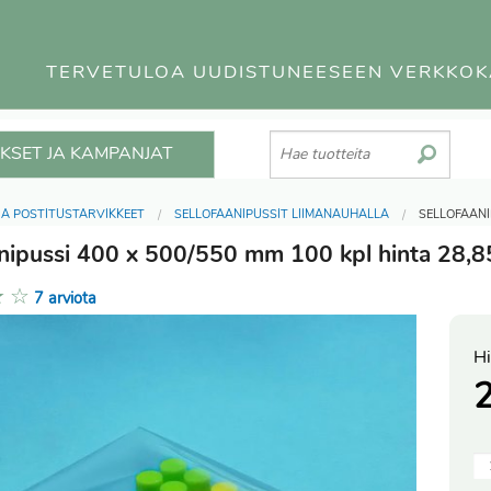
TERVETULOA UUDISTUNEESEEN VERKKO
KSET JA KAMPANJAT
JA POSTITUSTARVIKKEET
SELLOFAANIPUSSIT LIIMANAUHALLA
SELLOFAANI
anipussi 400 x 500/550 mm 100 kpl hinta 28,
★
☆
7 arviota
Hi