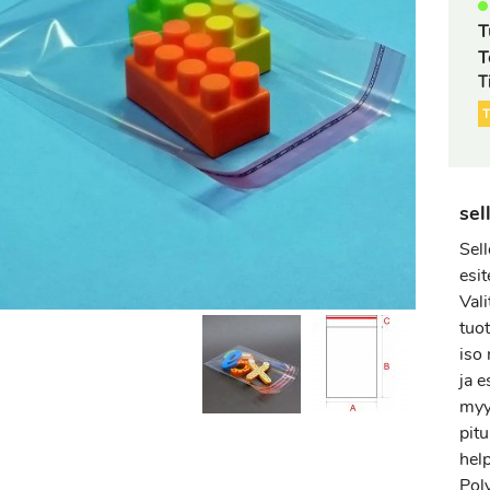
T
T
T
sel
Sel
esit
Val
tuot
iso 
ja e
myy
pit
help
Pol