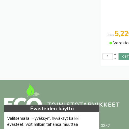
5,2
Hinta
Varasto
+
-
Evästeiden käyttö
Valitsemalla ’Hyväksyn’, hyväksyt kaikki
Proficient Co Oy
FI07452333
evästeet. Voit milloin tahansa muuttaa
Ma-To 8-16, Pe 8-15 | myynti@proficient.fi | Puh: 050 341 0382