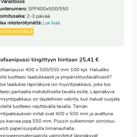
Varastossa
uotenumero:
SFP400x500/550
oimitusaika:
2-3 päivää
ilaa rekisteröitymättä:
Lue lisää
TUOTE VERTAILU
lofaanipussi tingittyyn hintaan 25,41 €
lofaanipussi 400 x 500/550 mm 100 kpl. Haluatko
ellä tuotteesi laadukkaasti ja ympäristöystävällisesti?
itse laadukas läpinäkyvä iso myyntipakkaus, joka tuo
teesi parhaalla mahdollisella tavalla esille. Läpinäkyvä
myyntipakkaus on täydellinen valinta, kun haluat suojata
sitellä tuotteesi näyttävällä tavalla. Tämän
ntipakkauksen mitat ovat 400 x 500 mm ja avattuna
uus kasvaa jopa 550 mm. Pussin sulkeminen onnistuu
osti paperisuojatulla liimanauhalla.
ypropeenimateriaalista valmistetut läpinäkyvät