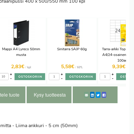
lofaanipussi 400 x 500/550 mm 100 kpl
Mappi A4 Lyreco 50mm
Sinitarra SAJP 60g
Tarra-arkki Top Stic
musta
A4/24-osainen 70
100ark
2,83€
5,58€
9,39€
/ kpl
/ KPL
/ LTK
+
+
+
-
-
-
tele tuote
Kysy tuotteesta
mitta - Liima ankkuri - 5 cm (50mm)