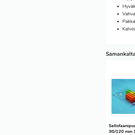
Hyväk
Vahva 
Pakka
Kalvo
Samankaltai
Sellofaanipu
90/120 mm 1