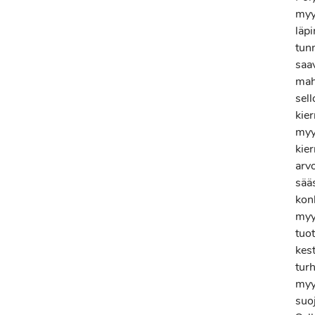
myy
läp
tunn
saa
mahd
sel
kier
myy
kie
arv
sää
konk
myy
tuo
kest
turh
myy
suoj