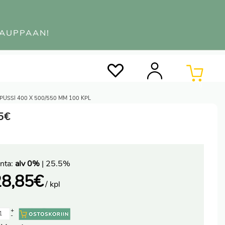
KAUPPAAN!
0
PUSSI 400 X 500/550 MM 100 KPL
85€
nta:
alv 0%
| 25.5%
28,85
€
/ kpl
+
-