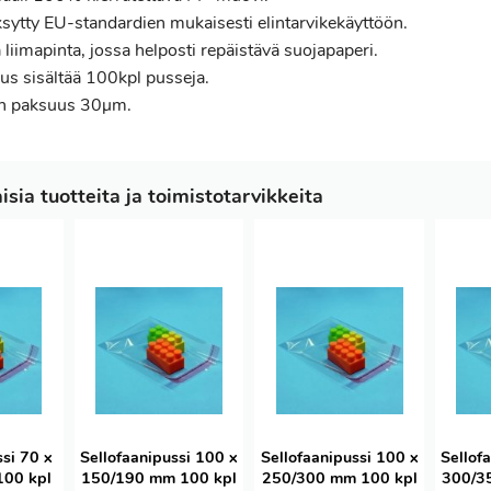
sytty EU-standardien mukaisesti elintarvikekäyttöön.
liimapinta, jossa helposti repäistävä suojapaperi.
us sisältää 100kpl pusseja.
n paksuus 30µm.
sia tuotteita ja toimistotarvikkeita
ssi 70 x
Sellofaanipussi 100 x
Sellofaanipussi 100 x
Sellof
00 kpl
150/190 mm 100 kpl
250/300 mm 100 kpl
300/3