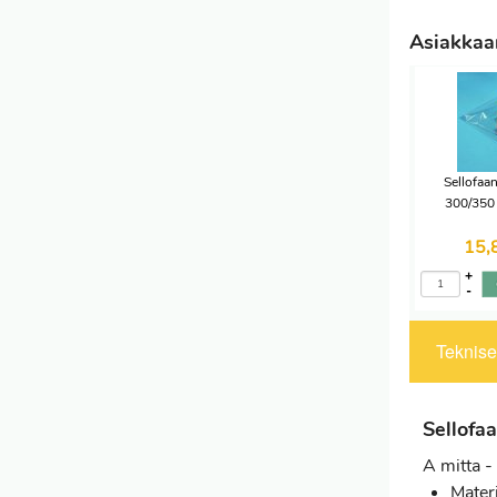
Asiakkaam
Sellofaa
300/350
15,
+
-
Tekniset
Sellofa
A mitta 
Mater