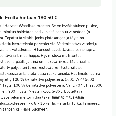
ki Ecolta hintaan 180,50 €
i J.Harvest Woodlake miesten
. Se on hyvälaatuinen pukine,
ka
toimitus
hoidetaan heti kun sitä saapuu varastoon (n.
ko). Topattu talvitakki, jonka pintakangas ja täyte on
istettu kierrätetystä polyesteristä. Vedenkestävä vetoketju
sä ja sivutaskuissa. Hihansuut säädettävissä painonapilla.
ettävä ja kiinteä huppu. Hyvin istuva malli tuntuu
lyttävältä päällä ja siinä on mukava liikkua. Materiaalina
rätetty polyesteri tukee kestävää kehitystä, sillä sen
istuksessa ei kuluteta uusia raaka-aineita. Päällimateriaalina
äytetty 100 % kierrätettyä polyesteriä, 5000 WP / 5000
 Täyte: 100 % kierrätettyä polyesteriä. Värit: 704 vihreä, 600
ninen, 900 musta. Miesten koot: S-3XL. Luotettava
etuspalvelumme toimittaa takin
ilman toimituskuluja
itusosoitteeseen klo 8 - 15 välillä. Helsinki, Turku, Tampere...
in sanoen kaikkialle Suomeen.