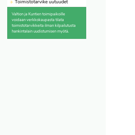
Toimistotarvike uutuudet
Valtion ja Kuntien toimipaikoille
voidaan verkkokaupasta
tilata
toimistotarvikkeita ilman kilpailutusta
hankintalain uudistumisen myötä.