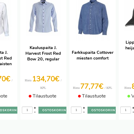
Lipp
Kauluspaita J.
heij
a J.
Farkkupaita Cottover
Harvest Frost Red
st Red
miesten comfort
Bow 20, regular
aisten
70€
134,70€
/
/
Hinta
77,77€
KPL
/ KPL
Hinta
Hinta
uote
Tilaustuote
Tilaustuote
V
+
+
-
-