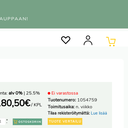
KAUPPAAN!
0
nta:
alv 0%
| 25.5%
Ei varastossa
Tuotenumero:
1054759
180,50
€
/ KPL
Toimitusaika:
n. viikko
Tilaa rekisteröitymättä:
Lue lisää
+
TUOTE VERTAILU
-