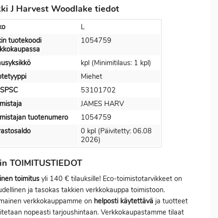
ki J Harvest Woodlake tiedot
ko
L
in tuotekoodi
1054759
rkkokaupassa
ausyksikkö
kpl (Minimitilaus: 1 kpl)
tetyyppi
Miehet
SPSC
53101702
mistaja
JAMES HARV
mistajan tuotenumero
1054759
astosaldo
0 kpl (Päivitetty: 06.08
2026)
kin TOIMITUSTIEDOT
inen toimitus
yli 140 € tilauksille! Eco-toimistotarvikkeet on
udellinen ja tasokas takkien verkkokauppa toimistoon.
imainen verkkokauppamme on
helposti käytettävä
ja tuotteet
itetaan nopeasti tarjoushintaan. Verkkokaupastamme tilaat