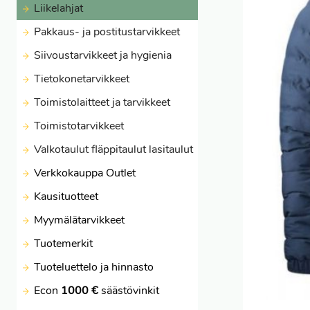
Liikelahjat
Pakkaus- ja postitustarvikkeet
Siivoustarvikkeet ja hygienia
Tietokonetarvikkeet
Toimistolaitteet ja tarvikkeet
Toimistotarvikkeet
Valkotaulut fläppitaulut lasitaulut
Verkkokauppa Outlet
Kausituotteet
Myymälätarvikkeet
Tuotemerkit
Tuoteluettelo ja hinnasto
Econ
1000 €
säästövinkit