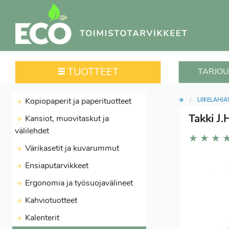
TUOTTEET
TARJOU
≡
Kopiopaperit ja paperituotteet
LIIKELAHJA
Takki J
Kansiot, muovitaskut ja
välilehdet
★
★
★
Värikasetit ja kuvarummut
Ensiaputarvikkeet
Ergonomia ja työsuojavälineet
Kahviotuotteet
Kalenterit