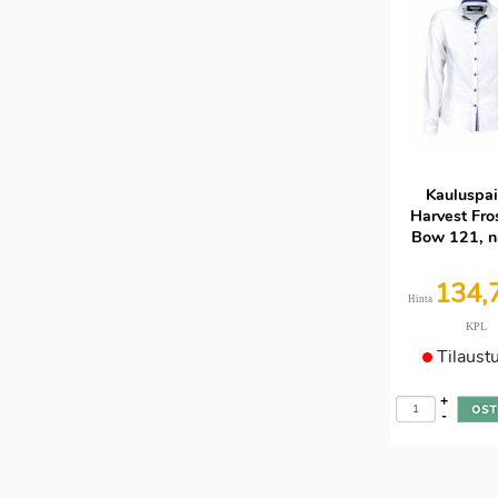
Kauluspait
Harvest Fro
Bow 121, n
134,
Hinta
KPL
Tilaust
+
-