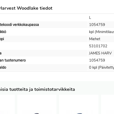
 Harvest Woodlake tiedot
L
otekoodi verkkokaupassa
1054759
ikkö
kpl (Minimitilau
ppi
Miehet
53101702
a
JAMES HARV
jan tuotenumero
1054759
aldo
0 kpl (Päivitet
sia tuotteita ja toimistotarvikkeita