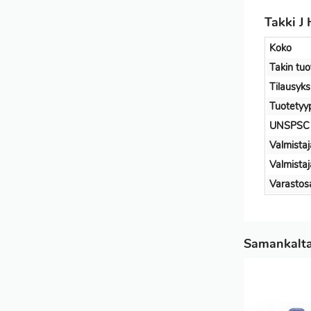
Takki J
Koko
Takin tu
Tilausyks
Tuotetyy
UNSPSC
Valmistaj
Valmista
Varastos
Samankaltai