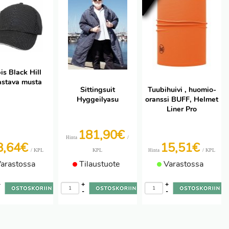
is Black Hill
astava musta
Sittingsuit
Tuubihuivi , huomio-
Hyggeilyasu
oranssi BUFF, Helmet
Liner Pro
181,90€
/
Hinta
8,64€
15,51€
/ KPL
KPL
/ KPL
Hinta
arastossa
Tilaustuote
Varastossa
+
+
+
-
-
-