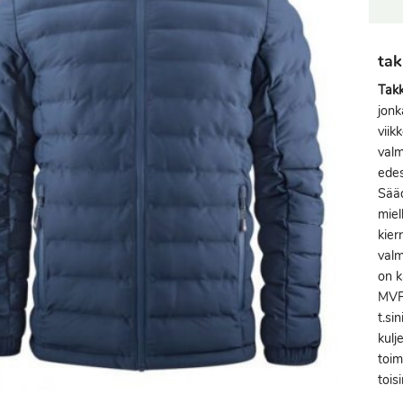
tak
Takk
jon
viik
valm
edes
Sääd
miel
kier
valm
on k
MVP.
t.si
kulj
toim
tois