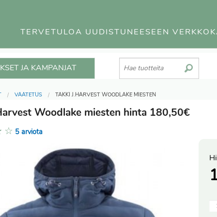
TERVETULOA UUDISTUNEESEEN VERKKO
KSET JA KAMPANJAT
T
VAATETUS
TAKKI J.HARVEST WOODLAKE MIESTEN
.Harvest Woodlake miesten hinta 180,50€
★
☆
5 arviota
Hi