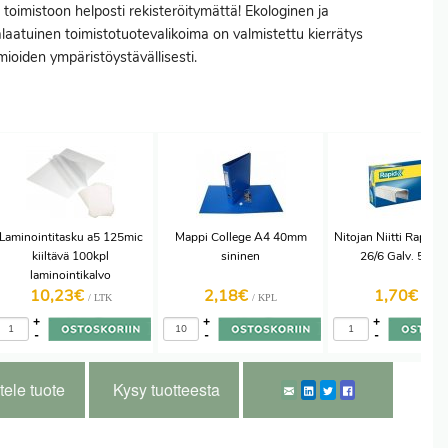
t toimistoon helposti rekisteröitymättä! Ekologinen ja
laatuinen toimistotuotevalikoima on valmistettu kierrätys
ioiden ympäristöystävällisesti.
Laminointitasku a5 125mic
Mappi College A4 40mm
Nitojan Niitti Rapid 
kiiltävä 100kpl
sininen
26/6 Galv. 5000
laminointikalvo
10,23€
2,18€
1,70€
/ LTK
/ KPL
/ RAS
+
+
+
-
-
-
tele tuote
Kysy tuotteesta