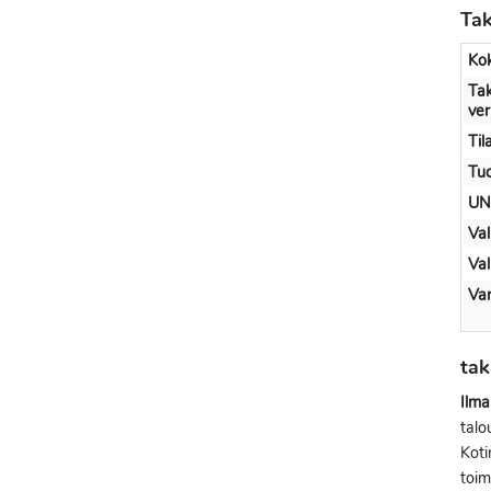
Tak
Ko
Tak
ve
Til
Tuo
UN
Val
Val
Var
ta
Ilma
talo
Kot
toim