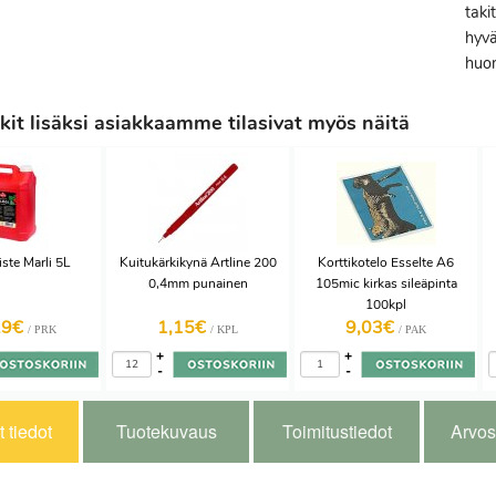
taki
hyvä
huom
it lisäksi asiakkaamme tilasivat myös näitä
iste Marli 5L
Kuitukärkikynä Artline 200
Korttikotelo Esselte A6
0,4mm punainen
105mic kirkas sileäpinta
100kpl
29€
1,15€
9,03€
/ PRK
/ KPL
/ PAK
+
+
-
-
 tiedot
Tuotekuvaus
Toimitustiedot
Arvos