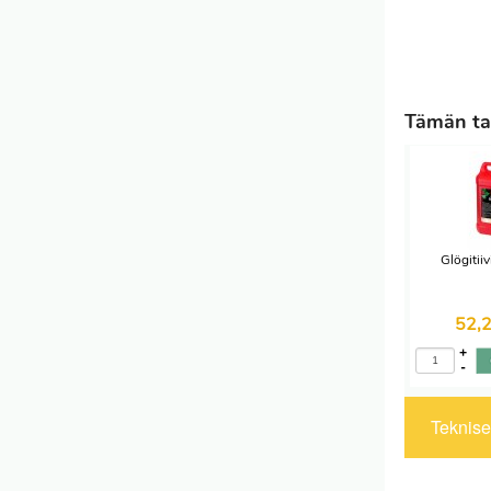
Tämän tak
Glögitiiv
52,
+
-
Tekniset