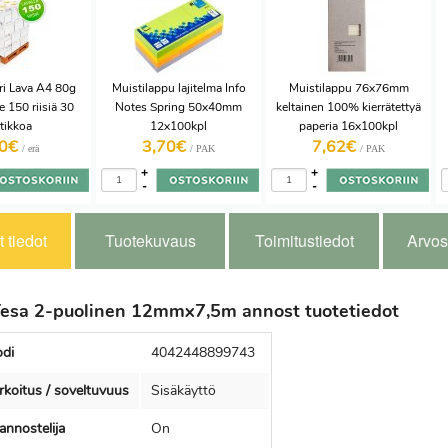
i Lava A4 80g
Muistilappu lajitelma Info
Muistilappu 76x76mm
 150 riisiä 30
Notes Spring 50x40mm
keltainen 100% kierrätettyä
atikkoa
12x100kpl
paperia 16x100kpl
0€
3,70€
7,62€
/ erä
/ PAK
/ PAK
+
+
-
-
 tiedot
Tuotekuvaus
Toimitustiedot
Arvos
Tesa 2-puolinen 12mmx7,5m annost tuotetiedot
di
4042448899743
rkoitus / soveltuvuus
Sisäkäyttö
nnostelija
On