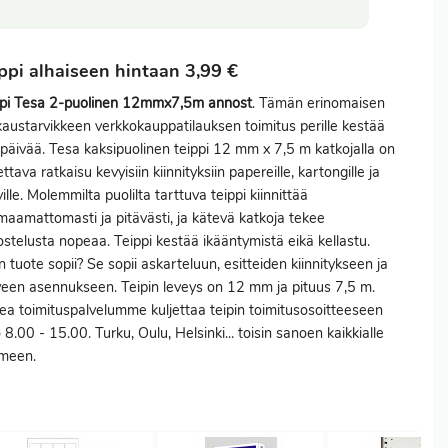
ppi alhaiseen hintaan 3,99 €
ppi Tesa 2-puolinen 12mmx7,5m annost
. Tämän erinomaisen
austarvikkeen verkkokauppatilauksen
toimitus
perille kestää
päivää. Tesa kaksipuolinen teippi 12 mm x 7,5 m katkojalla on
ettava ratkaisu kevyisiin kiinnityksiin papereille, kartongille ja
ille. Molemmilta puolilta tarttuva teippi kiinnittää
aamattomasti ja pitävästi, ja kätevä katkoja tekee
stelusta nopeaa. Teippi kestää ikääntymistä eikä kellastu.
n tuote sopii? Se sopii askarteluun, esitteiden kiinnitykseen ja
een asennukseen. Teipin leveys on 12 mm ja pituus 7,5 m.
a toimituspalvelumme kuljettaa teipin toimitusosoitteeseen
o 8.00 - 15.00. Turku, Oulu, Helsinki... toisin sanoen kaikkialle
meen.