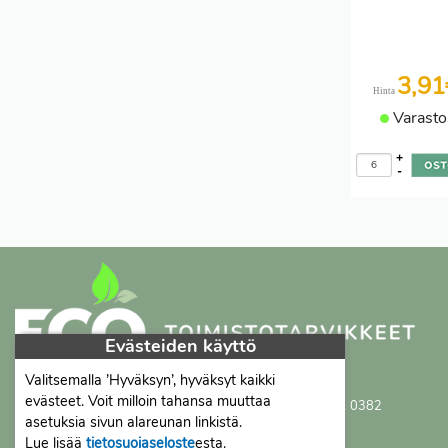
3,9
Hinta
Varasto
+
-
Evästeiden käyttö
Valitsemalla ’Hyväksyn’, hyväksyt kaikki
Proficient Co Oy
FI07452333
evästeet. Voit milloin tahansa muuttaa
Ma-To 8-16, Pe 8-15 | myynti@proficient.fi | Puh: 050 341 0382
asetuksia sivun alareunan linkistä.
Tellervonkatu 10 70500 Kuopio
Lue lisää
tietosuojaseloste
esta.