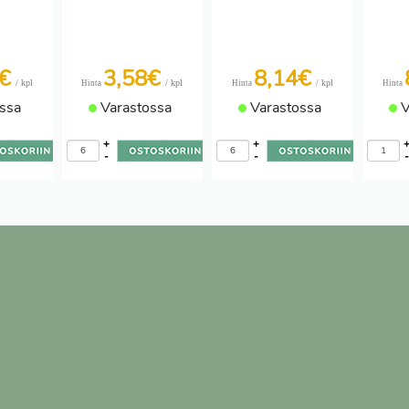
1€
3,58€
8,14€
/ kpl
/ kpl
/ kpl
Hinta
Hinta
Hinta
ssa
Varastossa
Varastossa
V
+
+
-
-