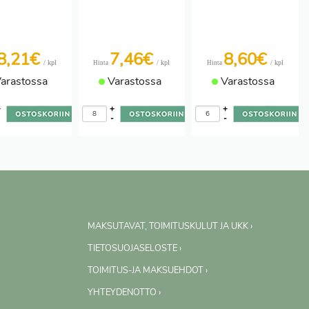
8,21€
7,46€
8,60€
/ kpl
/ kpl
/ kpl
Hinta
Hinta
arastossa
Varastossa
Varastossa
+
+
+
-
-
-
MAKSUTAVAT, TOIMITUSKULUT JA UKK ›
TIETOSUOJASELOSTE ›
TOIMITUS-JA MAKSUEHDOT ›
YHTEYDENOTTO ›