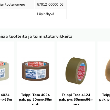
ajan tuotenumero
57912-00000-03
Läpinäkyvä
sia tuotteita ja toimistotarvikkeita
a 4024
Teippi Tesa 4024
Teippi Tesa 4124
Teip
mmx66m
pak. pp 50mmx66m
pak. pvc 50mmx66m
pak. 
s
rusk
rusk