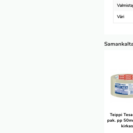
Valmist
Väri
Samankaltai
Teippi Tes
pak. pp 50
kirka