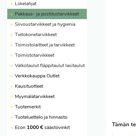
Liikelahjat
Pakkaus- ja postitustarvikkeet
Siivoustarvikkeet ja hygienia
Tietokonetarvikkeet
Toimistolaitteet ja tarvikkeet
Toimistotarvikkeet
Valkotaulut fläppitaulut lasitaulut
Verkkokauppa Outlet
Kausituotteet
Myymälätarvikkeet
Tuotemerkit
Tuoteluettelo ja hinnasto
Tämän tei
Econ
1000 €
säästövinkit