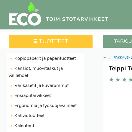
TUOTTEET
TARJOU
≡
Kopiopaperit ja paperituotteet
PAKKAUS- 
Teippi 
Kansiot, muovitaskut ja
välilehdet
★
★
★
Värikasetit ja kuvarummut
Ensiaputarvikkeet
Ergonomia ja työsuojavälineet
Kahviotuotteet
Kalenterit