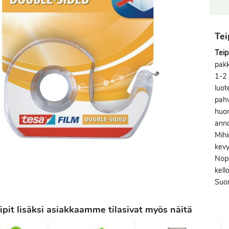
Tei
Tei
pakk
1-2 
luot
pahv
huom
anno
Mihi
kevy
Nope
kell
Suo
pit lisäksi asiakkaamme tilasivat myös näitä