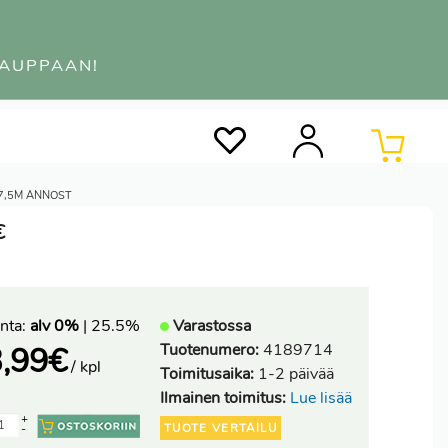
KAUPPAAN!
0
X7,5M ANNOST
€
nta:
alv 0%
| 25.5%
Varastossa
Tuotenumero:
4189714
,99
€
/ kpl
Toimitusaika:
1-2 päivää
Ilmainen toimitus:
Lue lisää
+
TUOTE VERTAILU
-