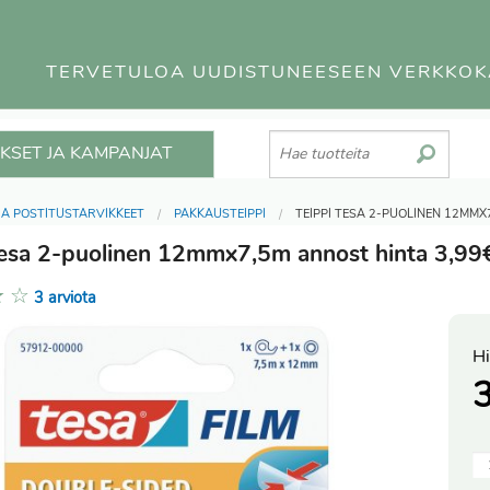
TERVETULOA UUDISTUNEESEEN VERKKO
KSET JA KAMPANJAT
JA POSTITUSTARVIKKEET
PAKKAUSTEIPPI
TEIPPI TESA 2-PUOLINEN 12MM
Tesa 2-puolinen 12mmx7,5m annost hinta 3,99
★
☆
3 arviota
Hi
3