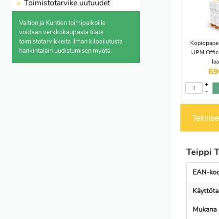
Toimistotarvike uutuudet
Valtion ja Kuntien toimipaikoille
voidaan verkkokaupasta
tilata
toimistotarvikkeita ilman kilpailutusta
Kopiopaper
hankintalain uudistumisen myötä.
UPM Office
la
69
+
-
Tekniset
Teippi 
EAN-koo
Käyttöta
Mukana a