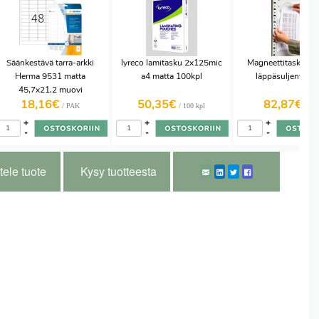
Säänkestävä tarra-arkki
lyreco lamitasku 2x125mic
Magneettitasku A
Herma 9531 matta
a4 matta 100kpl
läppäsuljenta 10
45,7x21,2 muovi
18,16€
50,35€
82,87€
48os.10ark/pak
/ PAK
/ 100 kpl
/ PS
+
+
+
-
-
-
tele tuote
Kysy tuotteesta