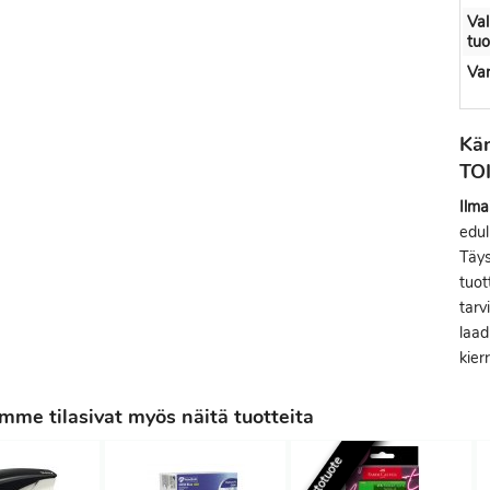
Val
tu
Var
Kän
TO
Ilma
edul
Täy
tuot
tarv
laad
kier
me tilasivat myös näitä tuotteita
Poistotuote