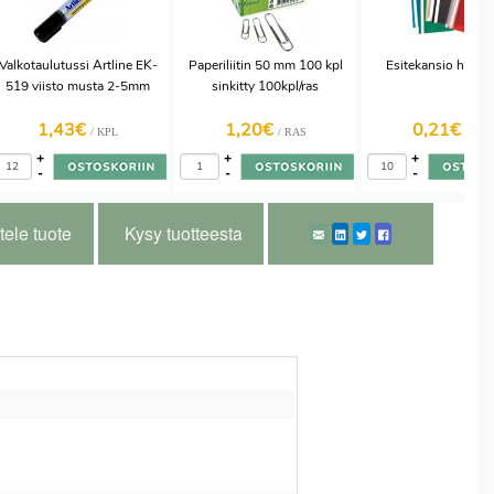
Valkotaulutussi Artline EK-
Paperiliitin 50 mm 100 kpl
Esitekansio harm
519 viisto musta 2-5mm
sinkitty 100kpl/ras
1,43€
1,20€
0,21€
/ KPL
/ RAS
/ KPL
+
+
+
-
-
-
tele tuote
Kysy tuotteesta