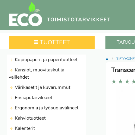
TUOTTEET
TARJOU
≡
Kopiopaperit ja paperituotteet
TIETOKONE
Transce
Kansiot, muovitaskut ja
välilehdet
★
★
★
Värikasetit ja kuvarummut
Ensiaputarvikkeet
Ergonomia ja työsuojavälineet
Kahviotuotteet
Kalenterit