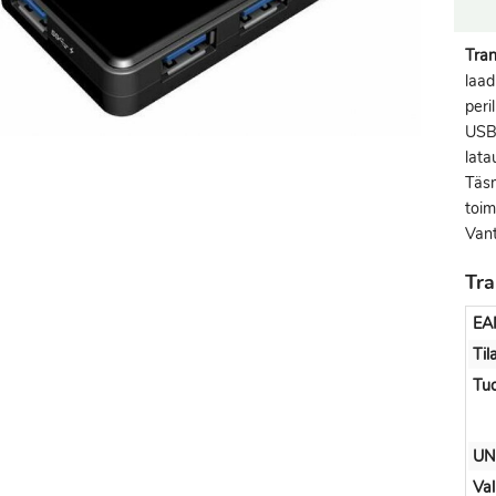
Tra
laad
peri
USB 
lata
Täsm
toim
Vant
Tra
EA
Til
Tuo
UN
Val