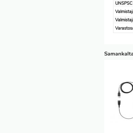
UNSPSC
Valmistaj
Valmista
Varastos
Samankaltai