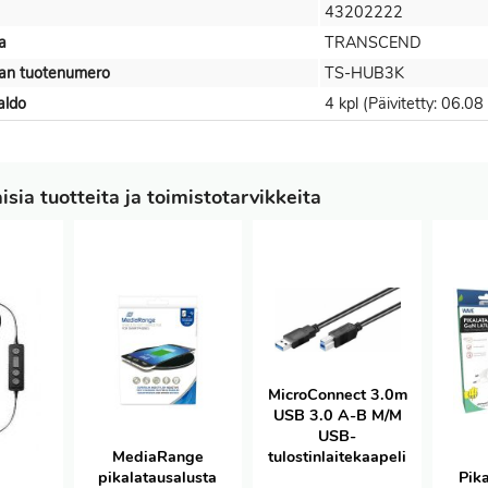
43202222
a
TRANSCEND
jan tuotenumero
TS-HUB3K
aldo
4 kpl (Päivitetty: 06.0
sia tuotteita ja toimistotarvikkeita
MicroConnect 3.0m
USB 3.0 A-B M/M
USB-
tulostinlaitekaapeli
MediaRange
pikalatausalusta
Pika