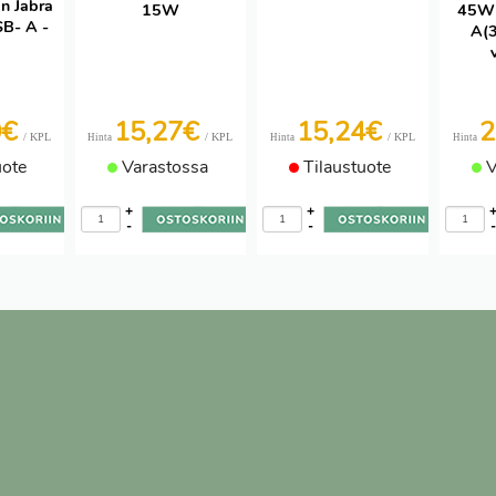
in Jabra
15W
45W
B- A -
A(
0€
15,27€
15,24€
2
/ KPL
/ KPL
/ KPL
Hinta
Hinta
Hinta
uote
Varastossa
Tilaustuote
V
+
+
-
-