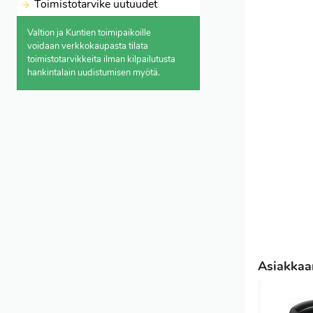
Toimistotarvike uutuudet
Valtion ja Kuntien toimipaikoille
voidaan verkkokaupasta
tilata
toimistotarvikkeita ilman kilpailutusta
hankintalain uudistumisen myötä.
Asiakkaam