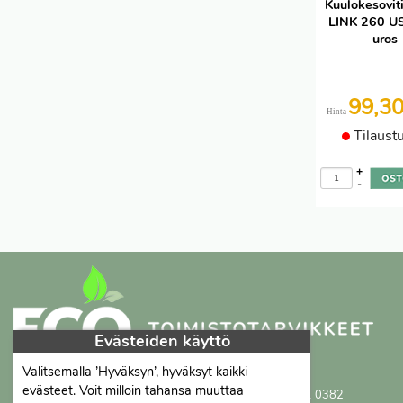
Kuulokesovit
LINK 260 US
uros
99,3
Hinta
Tilaust
+
-
Evästeiden käyttö
Valitsemalla ’Hyväksyn’, hyväksyt kaikki
Proficient Co Oy
FI07452333
evästeet. Voit milloin tahansa muuttaa
Ma-To 8-16, Pe 8-15 | myynti@proficient.fi | Puh: 050 341 0382