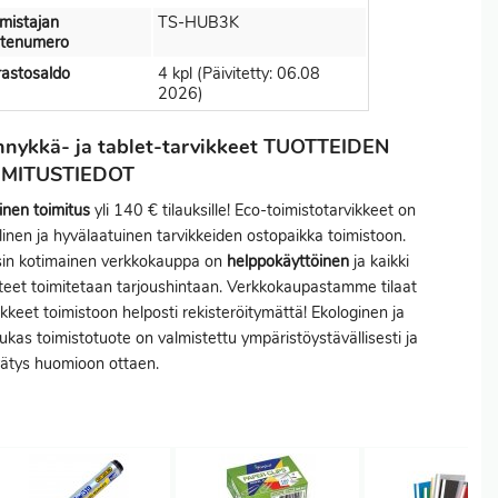
mistajan
TS-HUB3K
otenumero
astosaldo
4 kpl (Päivitetty: 06.08
2026)
nykkä- ja tablet-tarvikkeet TUOTTEIDEN
IMITUSTIEDOT
inen toimitus
yli 140 € tilauksille! Eco-toimistotarvikkeet on
linen ja hyvälaatuinen tarvikkeiden ostopaikka toimistoon.
sin kotimainen verkkokauppa on
helppokäyttöinen
ja kaikki
teet toimitetaan tarjoushintaan. Verkkokaupastamme tilaat
ikkeet toimistoon helposti rekisteröitymättä! Ekologinen ja
ukas toimistotuote on valmistettu ympäristöystävällisesti ja
rätys huomioon ottaen.