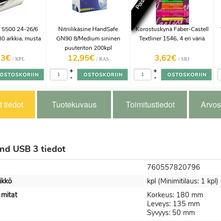
tz 5500 24-26/6
Nitriilikäsine HandSafe
Korostuskynä Faber-Castell
0 arkkia, musta
GN90 8/Medium sininen
Textliner 1546, 4 eri väriä
puuteriton 200kpl
33€
12,95€
3,62€
/ KPL
/ RAS
/ SRJ
+
+
-
-
 tiedot
Tuotekuvaus
Toimitustiedot
Arvos
nd USB 3 tiedot
760557820796
ikkö
kpl (Minimitilaus: 1 kpl)
 mitat
Korkeus: 180 mm
Leveys: 135 mm
Syvyys: 50 mm