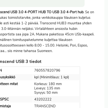
nscend USB 3.0 4-PORT HUB TO USB 3.0 4-Port hub
. Se on
ukas toimistotarvike, jonka verkkokauppa tilauksen kuljetus
lle asti kestää 1-2 päivää. Transcend HUB3 muuntaa yhden
3.0-liitännän neljäksi. Virtalähteen ansiosta hubin
usportista saa jopa 2A. Mukana paketissa 45cm USb-kaapeli.
ällinen toimituspalvelumme kuljettaa tilauksen
itusosoitteeseen kello 8.00 - 15.00. Helsinki, Pori, Espoo,
aa... siis minne tahansa Suomeen.
nscend USB 3 tiedot
N
760557820796
ausyksikkö
kpl (Minimitilaus: 1 kpl)
tteen mitat
Korkeus: 180 mm
Leveys: 135 mm
Syvyys: 50 mm
SPSC
43202222
mistaja
TRANSCEND