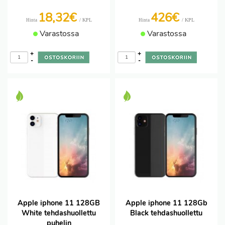
18,32€
426€
/ KPL
/ KPL
Hinta
Hinta
Varastossa
Varastossa
+
+
-
-
Apple iphone 11 128GB
Apple iphone 11 128Gb
White tehdashuollettu
Black tehdashuollettu
puhelin