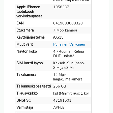
maksimikapasiteetista.
Apple IPhonen
1058337
tuotekoodi
verkkokaupassa
EAN
6419683008328
Etukamera
7 Mpix kamera
Käyttöjärjestelmä
iOS15
Muut värit
Punainen
Valkoinen
Näytön koko
4.7-tuuman Retina
DHD -näyttö
SIM-kortti tyyppi
Kaksois-SIM (nano-
SIM ja eSIM)
Takakamera
12 Mpix
laajakulmakamera
Tallennuskapasiteetti
256 GB
Tilausyksikkö
kpl (Minimitilaus: 1 kpl)
UNSPSC
43191501
Valmistaja
APPLE