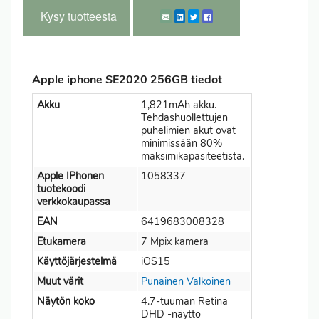
Kysy tuotteesta
Apple iphone SE2020 256GB tiedot
Akku
1,821mAh akku.
Tehdashuollettujen
puhelimien akut ovat
minimissään 80%
maksimikapasiteetista.
Apple IPhonen
1058337
tuotekoodi
verkkokaupassa
EAN
6419683008328
Etukamera
7 Mpix kamera
Käyttöjärjestelmä
iOS15
Muut värit
Punainen
Valkoinen
Näytön koko
4.7-tuuman Retina
DHD -näyttö