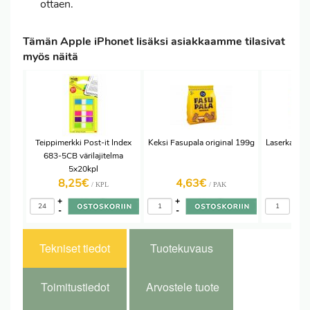
ottaen.
Tämän Apple iPhonet lisäksi asiakkaamme tilasivat
myös näitä
Teippimerkki Post-it Index
Keksi Fasupala original 199g
Laserkasett
683-5CB värilajitelma
5x20kpl
8,25€
4,63€
65
/ KPL
/ PAK
+
+
+
-
-
-
Tekniset tiedot
Tuotekuvaus
Toimitustiedot
Arvostele tuote