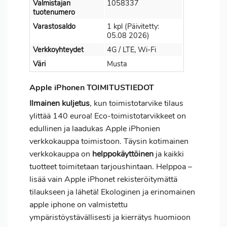
Valmistajan
1058337
tuotenumero
Varastosaldo
1 kpl (Päivitetty:
05.08 2026)
Verkkoyhteydet
4G / LTE, Wi-Fi
Väri
Musta
Apple iPhonen TOIMITUSTIEDOT
Ilmainen kuljetus
, kun toimistotarvike tilaus
ylittää 140 euroa! Eco-toimistotarvikkeet on
edullinen ja laadukas Apple iPhonien
verkkokauppa toimistoon. Täysin kotimainen
verkkokauppa on
helppokäyttöinen
ja kaikki
tuotteet toimitetaan tarjoushintaan. Helppoa –
lisää vain Apple iPhonet rekisteröitymättä
tilaukseen ja lähetä! Ekologinen ja erinomainen
apple iphone on valmistettu
ympäristöystävällisesti ja kierrätys huomioon