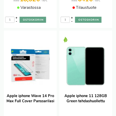
/ KPL
/ KPL
Hinta
Hinta
Varastossa
Tilaustuote
+
+
-
-
Apple iphone Wave 14 Pro
Apple iphone 11 128GB
Max Full Cover Panssarilasi
Green tehdashuollettu