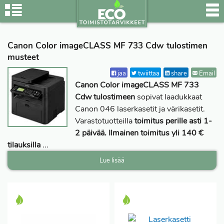
Canon Color imageCLASS MF 733 Cdw tulostimen
musteet
jaa
twiittaa
share
Email
Canon Color imageCLASS MF 733
Cdw tulostimeen
sopivat laadukkaat
Canon 046 laserkasetit ja värikasetit.
Varastotuotteilla
toimitus perille asti 1-
2 päivää. Ilmainen toimitus yli 140 €
tilauksilla
...
Lue lisää