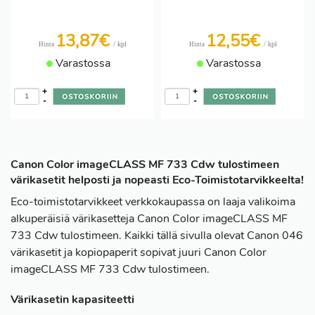
13,87€
12,55€
/ kpl
/ kpl
Hinta
Hinta
Varastossa
Varastossa
+
+
-
-
Canon Color imageCLASS MF 733 Cdw tulostimeen
värikasetit helposti ja nopeasti Eco-Toimistotarvikkeelta!
Eco-toimistotarvikkeet verkkokaupassa on laaja valikoima
alkuperäisiä värikasetteja Canon Color imageCLASS MF
733 Cdw tulostimeen. Kaikki tällä sivulla olevat Canon 046
värikasetit ja kopiopaperit sopivat juuri Canon Color
imageCLASS MF 733 Cdw tulostimeen.
Värikasetin kapasiteetti