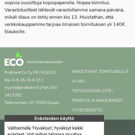
sopivia suosittuja kopiopapereita. Nopea toimitus.
Varastotuotteet lähtevät varastoltamme samana päivänä,
mikäli tilaus on tehty ennen klo 13. Muistathan, että
verkkokauppamme tarjoaa ilmaisen toimituksen yli 140€
tilauksille.
MAKSUTAVAT, TOIMITUSKULUT
Proficient Co Oy
FI07452333
Ma-To 8-16, Pe 8-15 |
JA UKK ›
myynti@proficient.fi | Puh: 050
TIETOSUOJASELOSTE ›
341 0382
TOIMITUS-JA MAKSUEHDOT ›
Tellervonkatu 10 70500 Kuopio
YHTEYDENOTTO ›
Evästeiden käyttö
Valitsemalla ’Hyväksyn’, hyväksyt kaikki
evästeet. Voit milloin tahansa muuttaa