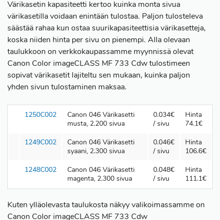
Värikasetin kapasiteetti kertoo kuinka monta sivua
värikasetilla voidaan enintään tulostaa. Paljon tulosteleva
säästää rahaa kun ostaa suurikapasiteettisia värikasetteja,
koska niiden hinta per sivu on pienempi. Alla olevaan
taulukkoon on verkkokaupassamme myynnissä olevat
Canon Color imageCLASS MF 733 Cdw tulostimeen
sopivat värikasetit lajiteltu sen mukaan, kuinka paljon
yhden sivun tulostaminen maksaa.
1250C002
Canon 046 Värikasetti
0.034€
Hinta
musta, 2.200 sivua
/ sivu
74.1€
1249C002
Canon 046 Värikasetti
0.046€
Hinta
syaani, 2.300 sivua
/ sivu
106.6€
1248C002
Canon 046 Värikasetti
0.048€
Hinta
magenta, 2.300 sivua
/ sivu
111.1€
Kuten ylläolevasta taulukosta näkyy valikoimassamme on
Canon Color imageCLASS MF 733 Cdw