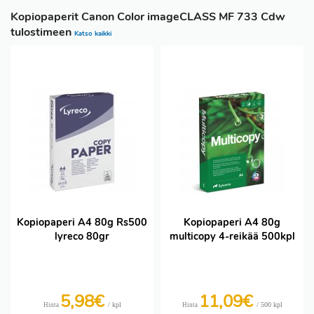
Kopiopaperit Canon Color imageCLASS MF 733 Cdw
tulostimeen
Katso kaikki
Kopiopaperi A4 80g Rs500
Kopiopaperi A4 80g
lyreco 80gr
multicopy 4-reikää 500kpl
5,98€
11,09€
/ kpl
/ 500 kpl
Hinta
Hinta