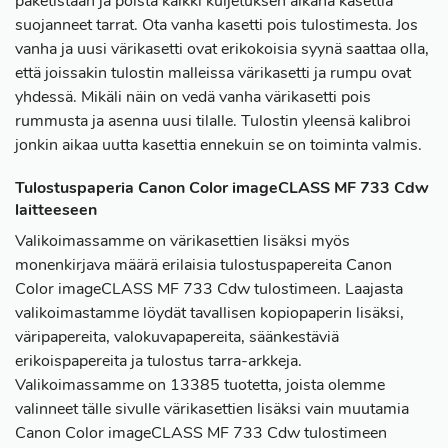
paketistaan ja poista kaikki kuljetuksen aikana kasettia
suojanneet tarrat. Ota vanha kasetti pois tulostimesta. Jos
vanha ja uusi värikasetti ovat erikokoisia syynä saattaa olla,
että joissakin tulostin malleissa värikasetti ja rumpu ovat
yhdessä. Mikäli näin on vedä vanha värikasetti pois
rummusta ja asenna uusi tilalle. Tulostin yleensä kalibroi
jonkin aikaa uutta kasettia ennekuin se on toiminta valmis.
Tulostuspaperia Canon Color imageCLASS MF 733 Cdw
laitteeseen
Valikoimassamme on värikasettien lisäksi myös
monenkirjava määrä erilaisia tulostuspapereita Canon
Color imageCLASS MF 733 Cdw tulostimeen. Laajasta
valikoimastamme löydät tavallisen kopiopaperin lisäksi,
väripapereita, valokuvapapereita, säänkestäviä
erikoispapereita ja tulostus tarra-arkkeja.
Valikoimassamme on 13385 tuotetta, joista olemme
valinneet tälle sivulle värikasettien lisäksi vain muutamia
Canon Color imageCLASS MF 733 Cdw tulostimeen