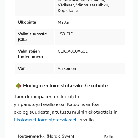
Värilaser, Värimustesuihku,
Kopiokone
Ulkopinta
Matta
Valkoisuusaste
150 CIE
(CIE)
Valmistajan
CLIOX080X681
tuotenumero
Väri
Valkoinen
Ekologinen toimistotarvike / ekotuote
Tämä kopiopaperi on luokiteltu
ympäristöystävälliseksi. Katso lisäinfoa
ekologisuudesta ja tutustu muihin ekotuotteisiin
Ekologiset toimistotarvikkeet
-sivulla.
Joutsenmerkki (Nordic Swan)
Kyllä