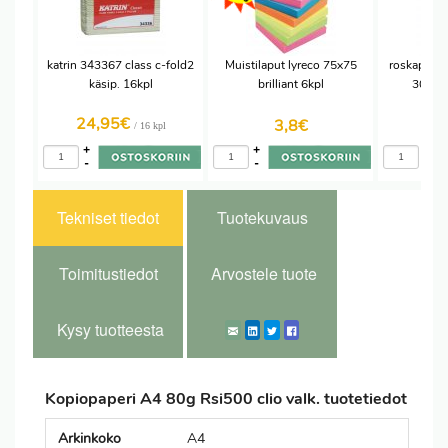
katrin 343367 class c-fold2
Muistilaput lyreco 75x75
roskapuss
käsip. 16kpl
brilliant 6kpl
30l ka
24,95€
1,
3,8
€
/ 16 kpl
+
+
+
-
-
-
Tekniset tiedot
Tuotekuvaus
Toimitustiedot
Arvostele tuote
Kysy tuotteesta
Kopiopaperi A4 80g Rsi500 clio valk. tuotetiedot
Arkinkoko
A4