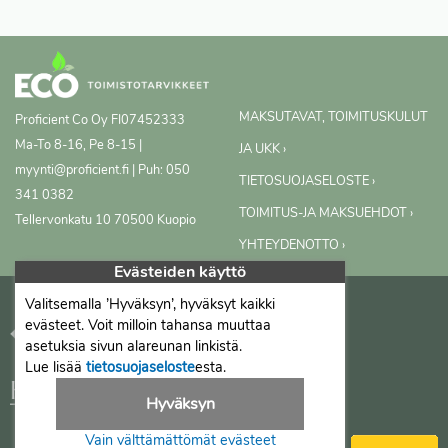
MAKSUTAVAT, TOIMITUSKULUT
Proficient Co Oy
FI07452333
Ma-To 8-16, Pe 8-15 |
JA UKK ›
myynti@proficient.fi | Puh: 050
TIETOSUOJASELOSTE ›
341 0382
TOIMITUS-JA MAKSUEHDOT ›
Tellervonkatu 10 70500 Kuopio
YHTEYDENOTTO ›
Evästeiden käyttö
Valitsemalla ’Hyväksyn’, hyväksyt kaikki
evästeet. Voit milloin tahansa muuttaa
asetuksia sivun alareunan linkistä.
Lue lisää
tietosuojaseloste
esta.
Hyväksyn
Vain välttämättömät evästeet