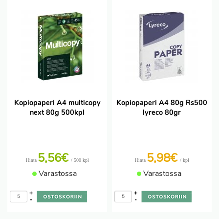
Kopiopaperi A4 multicopy
Kopiopaperi A4 80g Rs500
next 80g 500kpl
lyreco 80gr
5,56€
5,98€
/ 500 kpl
/ kpl
Hinta
Hinta
Varastossa
Varastossa
+
+
-
-