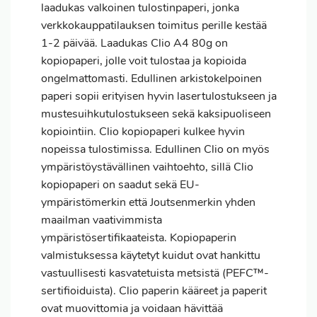
laadukas valkoinen tulostinpaperi, jonka
verkkokauppatilauksen
toimitus
perille kestää
1-2 päivää. Laadukas Clio A4 80g on
kopiopaperi, jolle voit tulostaa ja kopioida
ongelmattomasti. Edullinen arkistokelpoinen
paperi sopii erityisen hyvin lasertulostukseen ja
mustesuihkutulostukseen sekä kaksipuoliseen
kopiointiin. Clio kopiopaperi kulkee hyvin
nopeissa tulostimissa. Edullinen Clio on myös
ympäristöystävällinen vaihtoehto, sillä Clio
kopiopaperi on saadut sekä EU-
ympäristömerkin että Joutsenmerkin yhden
maailman vaativimmista
ympäristösertifikaateista. Kopiopaperin
valmistuksessa käytetyt kuidut ovat hankittu
vastuullisesti kasvatetuista metsistä (PEFC™-
sertifioiduista). Clio paperin kääreet ja paperit
ovat muovittomia ja voidaan hävittää