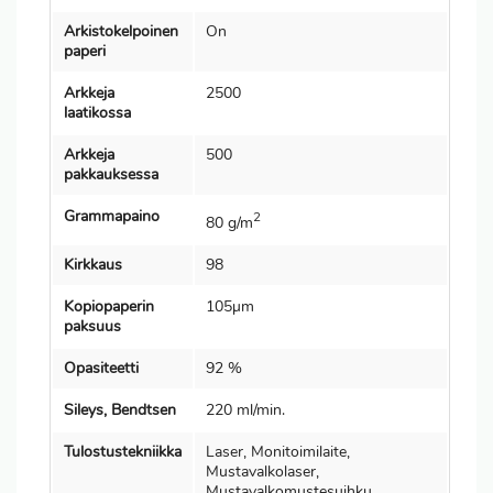
Arkistokelpoinen
On
paperi
Arkkeja
2500
laatikossa
Arkkeja
500
pakkauksessa
Grammapaino
2
80 g/m
Kirkkaus
98
Kopiopaperin
105µm
paksuus
Opasiteetti
92 %
Sileys, Bendtsen
220 ml/min.
Tulostustekniikka
Laser, Monitoimilaite,
Mustavalkolaser,
Mustavalkomustesuihku,