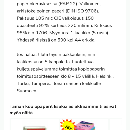
paperinkeräyksessä (PAP 22). Valkoinen,
arkistokelpoinen paperi (DIN ISO 9706).
Paksuus 105 mic CIE valkoisuus 150
opasiteetti 92% karheus 220 ml/min. Kirkkaus
98% iso 9706. Myyntierä 1 laatikko (5 riisiä).
Yhdessä riisissä on 500 kpl A4 arkkia.
Jos haluat
tilata
täysin pakkauksin, niin
laatikossa on 5 kappaletta. Luotettava
kuljetuspalvelumme toimittaa kopiopaperin
toimitusosoitteeseen klo 8 - 15 välillä. Helsinki,
Turku, Tampere... toisin sanoen kaikkialle
Suomeen.
Tämän kopiopaperit lisäksi asiakkaamme tilasivat
myös näitä
-26%