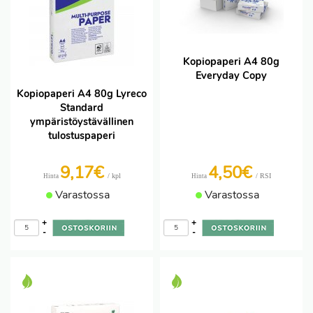
Kopiopaperi A4 80g
Everyday Copy
Kopiopaperi A4 80g Lyreco
Standard
ympäristöystävällinen
tulostuspaperi
9,17€
4,50€
/ kpl
/ RSI
Hinta
Hinta
Varastossa
Varastossa
+
+
-
-