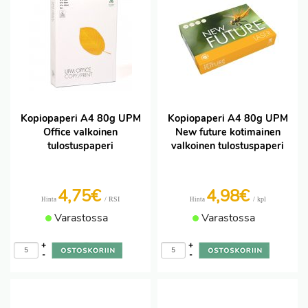
Kopiopaperi A4 80g UPM
Kopiopaperi A4 80g UPM
Office valkoinen
New future kotimainen
tulostuspaperi
valkoinen tulostuspaperi
4,75€
4,98€
/ RSI
/ kpl
Hinta
Hinta
Varastossa
Varastossa
+
+
-
-