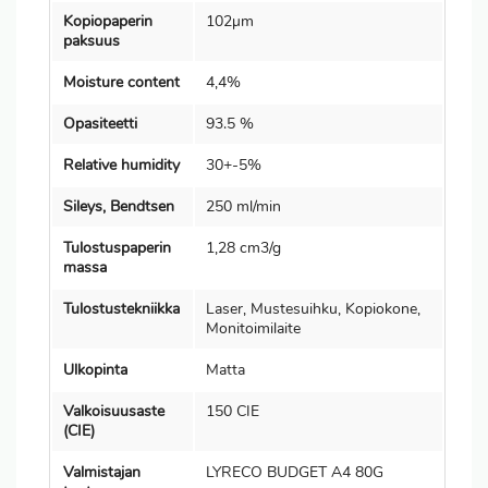
Kopiopaperin
102µm
paksuus
Moisture content
4,4%
Opasiteetti
93.5 %
Relative humidity
30+-5%
Sileys, Bendtsen
250 ml/min
Tulostuspaperin
1,28 cm3/g
massa
Tulostustekniikka
Laser, Mustesuihku, Kopiokone,
Monitoimilaite
Ulkopinta
Matta
Valkoisuusaste
150 CIE
(CIE)
Valmistajan
LYRECO BUDGET A4 80G