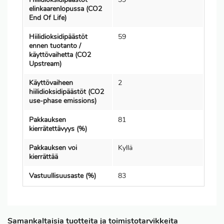
elinkaarenlopussa (CO2
End Of Life)
Hiilidioksidipäästöt
59
ennen tuotanto /
käyttövaihetta (CO2
Upstream)
Käyttövaiheen
2
hiilidioksidipäästöt (CO2
use-phase emissions)
Pakkauksen
81
kierrätettävyys (%)
Pakkauksen voi
Kyllä
kierrättää
Vastuullisuusaste (%)
83
Samankaltaisia tuotteita ja toimistotarvikkeita