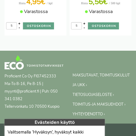
4,95€
5,56€
/ kpl
/ 500 kpl
Hinta
Hinta
Varastossa
Varastossa
+
+
-
-
MAKSUTAVAT, TOIMITUSKULUT
Proficient Co Oy
FI07452333
Ma-To 8-16, Pe 8-15 |
JA UKK ›
myynti@proficient.fi | Puh: 050
TIETOSUOJASELOSTE ›
341 0382
TOIMITUS-JA MAKSUEHDOT ›
Tellervonkatu 10 70500 Kuopio
YHTEYDENOTTO ›
Evästeiden käyttö
Valitsemalla ’Hyväksyn’, hyväksyt kaikki