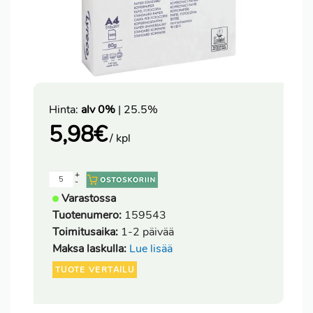
Hinta:
alv 0%
| 25.5%
5,98
€
/ kpl
+
-
Varastossa
Tuotenumero:
159543
Toimitusaika:
1-2 päivää
Maksa laskulla:
Lue lisää
TUOTE VERTAILU