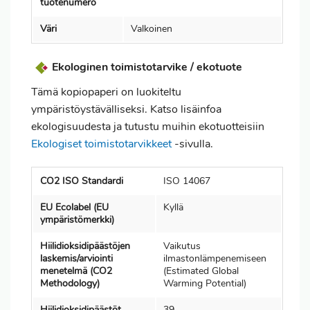
tuotenumero
Väri
Valkoinen
Ekologinen toimistotarvike / ekotuote
Tämä kopiopaperi on luokiteltu
ympäristöystävälliseksi. Katso lisäinfoa
ekologisuudesta ja tutustu muihin ekotuotteisiin
Ekologiset toimistotarvikkeet
-sivulla.
CO2 ISO Standardi
ISO 14067
EU Ecolabel (EU
Kyllä
ympäristömerkki)
Hiilidioksidipäästöjen
Vaikutus
laskemis/arviointi
ilmastonlämpenemiseen
menetelmä (CO2
(Estimated Global
Methodology)
Warming Potential)
Hiilidioksidipäästöt
39