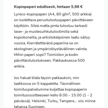
Kopiopaperi edullisesti, hintaan 5,98 €
Lyreco-kopiopaperi (A4, 80 g/m², 500 arkkia)
on luotettava perustulostuspaperi päivittäiseen
käyttöön. Sileä matta pinta tulostuu tarkasti
laser- ja mustesuihkutulostimilla sekä
kopiokoneilla, ja arkistokelpoinen laatu säilyy
vuosia. Kierrätettävänä paperina se on
ekologinen ja ympäristöystävällinen valinta.
Mihin paperi sopii? Toimiston ja kodin
päivittäistulostukseen. Pakkauksessa 500
arkkia.
Jos haluat
tilata
täysin pakkauksin, niin
laatikossa on 5 kappaletta. Täsmällinen
toimituspalvelumme kuljettaa kopiopaperin
toimitusosoitteeseen kello 8.00 - 15.00 (1 - 2
päivässä). Helsinki, Turku, Tampere... siis minne
tahansa Suomeen.