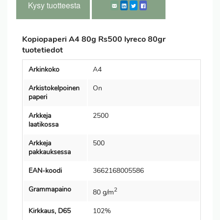
Kysy tuotteesta
Kopiopaperi A4 80g Rs500 lyreco 80gr
tuotetiedot
Arkinkoko
A4
Arkistokelpoinen
On
paperi
Arkkeja
2500
laatikossa
Arkkeja
500
pakkauksessa
EAN-koodi
3662168005586
Grammapaino
2
80 g/m
Kirkkaus, D65
102%