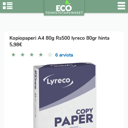
Kopiopaperi A4 80g Rs500 lyreco 80gr hinta
5,98€
★
★
★
★
☆
6 arviota