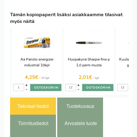
Tämän kopiopaperit lisäksi asiakkaamme tilasivat
myös näitä
Aa Paristo energizer
Huopakynä Sharpie fine p
Kuulakärki
industrial 10kpl
1,0 perm musta
grip m
4,25€
2,01€
1,
/ 10 kpl
/ kpl
+
+
+
-
-
-
Tekniset tiedot
Tuotekuvaus
Toimitustiedot
Arvostele tuote