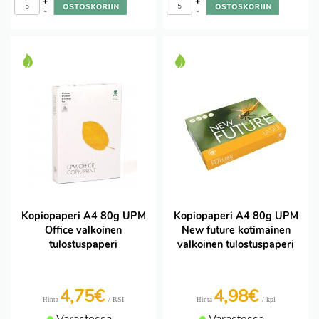
+
+
-
-
Kopiopaperi A4 80g UPM
Kopiopaperi A4 80g UPM
Office valkoinen
New future kotimainen
tulostuspaperi
valkoinen tulostuspaperi
4,75€
4,98€
/ RSI
/ kpl
Hinta
Hinta