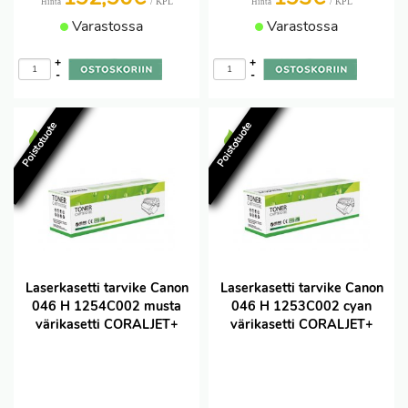
/ KPL
/ KPL
Hinta
Hinta
Varastossa
Varastossa
+
+
-
-
Poistotuote
Poistotuote
Laserkasetti tarvike Canon
Laserkasetti tarvike Canon
046 H 1254C002 musta
046 H 1253C002 cyan
värikasetti CORALJET+
värikasetti CORALJET+