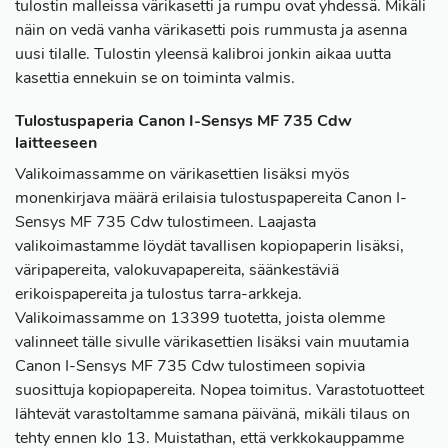
tulostin malleissa värikasetti ja rumpu ovat yhdessä. Mikäli
näin on vedä vanha värikasetti pois rummusta ja asenna
uusi tilalle. Tulostin yleensä kalibroi jonkin aikaa uutta
kasettia ennekuin se on toiminta valmis.
Tulostuspaperia Canon I-Sensys MF 735 Cdw
laitteeseen
Valikoimassamme on värikasettien lisäksi myös
monenkirjava määrä erilaisia tulostuspapereita Canon I-
Sensys MF 735 Cdw tulostimeen. Laajasta
valikoimastamme löydät tavallisen kopiopaperin lisäksi,
väripapereita, valokuvapapereita, säänkestäviä
erikoispapereita ja tulostus tarra-arkkeja.
Valikoimassamme on 13399 tuotetta, joista olemme
valinneet tälle sivulle värikasettien lisäksi vain muutamia
Canon I-Sensys MF 735 Cdw tulostimeen sopivia
suosittuja kopiopapereita. Nopea toimitus. Varastotuotteet
lähtevät varastoltamme samana päivänä, mikäli tilaus on
tehty ennen klo 13. Muistathan, että verkkokauppamme