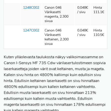
1248C002
Canon 046
0.048€
Hinta
Värikasetti
/ sivu
111.1€
magenta, 2.300
sivua
1247C002
Canon 046
0.048€
Hinta
Värikasetti
/ sivu
110.5€
keltainen, 2.300
sivua
Kuten ylläolevasta taulukosta näkyy valikoimassamme on
Canon I-Sensys MF 735 Cdw värilasertulostimeen sopivia
laserkasetteja joiden värit ovat keltainen, musta ja mageta.
Kallein sivu hinta on 4800% kalliimpi kuin edullisin sivu
hinta. Edullisin keltainen laserkasetti on sivu hinnaltaan
4800% edullisempi kuin kallein keltainen vaihtoehto.
Edullisin musta laserkasetti on sivu hinnaltaan 213%
edullisempi kuin kallein musta vaihtoehto. Edullisin
magenta laserkasetti on sivu hinnaltaan 178% edullisempi
kuin kallein magenta vaihtoehto.