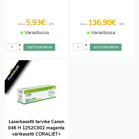
5,93€
136,90€
/ KPL
/ KPL
Hinta
Hinta
Varastossa
Varastossa
+
+
-
-
Poistotuote
Laserkasetti tarvike Canon
046 H 1252C002 magenta
värikasetti CORALJET+