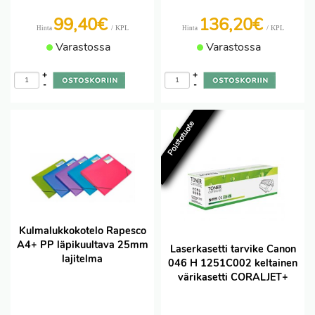
99,40€
136,20€
/ KPL
/ KPL
Hinta
Hinta
Varastossa
Varastossa
+
+
-
-
Poistotuote
Kulmalukkokotelo Rapesco
A4+ PP läpikuultava 25mm
Laserkasetti tarvike Canon
lajitelma
046 H 1251C002 keltainen
värikasetti CORALJET+