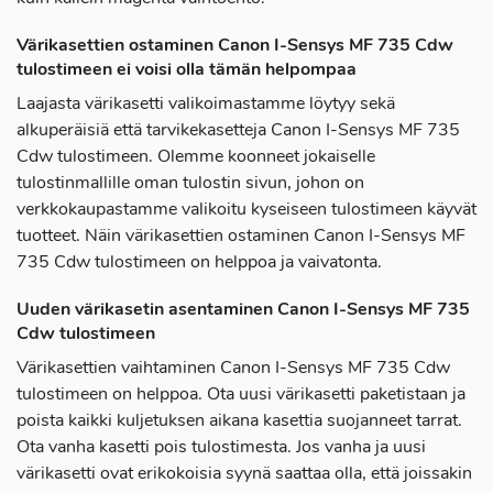
Värikasettien ostaminen Canon I-Sensys MF 735 Cdw
tulostimeen ei voisi olla tämän helpompaa
Laajasta värikasetti valikoimastamme löytyy sekä
alkuperäisiä että tarvikekasetteja Canon I-Sensys MF 735
Cdw tulostimeen. Olemme koonneet jokaiselle
tulostinmallille oman tulostin sivun, johon on
verkkokaupastamme valikoitu kyseiseen tulostimeen käyvät
tuotteet. Näin värikasettien ostaminen Canon I-Sensys MF
735 Cdw tulostimeen on helppoa ja vaivatonta.
Uuden värikasetin asentaminen Canon I-Sensys MF 735
Cdw tulostimeen
Värikasettien vaihtaminen Canon I-Sensys MF 735 Cdw
tulostimeen on helppoa. Ota uusi värikasetti paketistaan ja
poista kaikki kuljetuksen aikana kasettia suojanneet tarrat.
Ota vanha kasetti pois tulostimesta. Jos vanha ja uusi
värikasetti ovat erikokoisia syynä saattaa olla, että joissakin