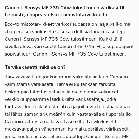
Canon I-Sensys MF 735 Cdw tulostimeen värikasetit
helposti ja nopeasti Eco-Toimistotarvikkeelta!
Eco-toimistotarvikkeet verkkokaupassa on laaja valikoima
alkuperäisiä värikasetteja sekä edullisia tarvikekasetteja
Canon I-Sensys MF 735 Cdw tulostimeen. Kaikki tällä
sivulla olevat värikasetit Canon 046, 046-H ja kopiopaperit
sopivat juuri Canon I-Sensys MF 735 Cdw tulostimeen.
Tarvikekasetti mikä se on?
Tarvikekasetti on jonkun muun valmistajan kuin Canonin
valmistama värikasetti. Tämä ei kuitenkaan tarkoita
heikompaa tulostuslaatua sillä me olemme valinneet
verkkokauppaamme laadukkaita värikasetteja, jotka
tuottavat korkealaatuista jälkeä ja joilla voi tulostaa saman
tai lähes saman sivumäärän kuin vastaavalla alkuperäisillä
Canonin valmistamalla värikaseteilla. Tarvikekasetit
maksavat paljon vähemmän, kuin alkuperäiset värikasetit,
jonka vuoksi ne ovat olleet suosittuja Canon I-Sensys MF