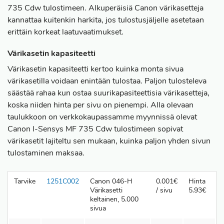
735 Cdw tulostimeen. Alkuperäisiä Canon värikasetteja
kannattaa kuitenkin harkita, jos tulostusjäljelle asetetaan
erittäin korkeat laatuvaatimukset.
Värikasetin kapasiteetti
Värikasetin kapasiteetti kertoo kuinka monta sivua
värikasetilla voidaan enintään tulostaa. Paljon tulosteleva
säästää rahaa kun ostaa suurikapasiteettisia värikasetteja,
koska niiden hinta per sivu on pienempi. Alla olevaan
taulukkoon on verkkokaupassamme myynnissä olevat
Canon I-Sensys MF 735 Cdw tulostimeen sopivat
värikasetit lajiteltu sen mukaan, kuinka paljon yhden sivun
tulostaminen maksaa.
Tarvike
1251C002
Canon 046-H
0.001€
Hinta
Värikasetti
/ sivu
5.93€
keltainen, 5.000
sivua