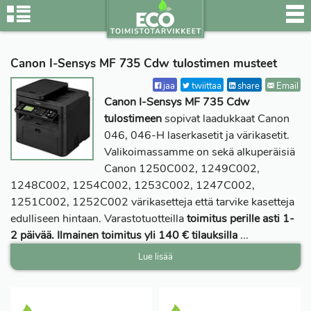
Canon I-Sensys MF 735 Cdw tulostimen musteet
jaa
twiittaa
share
Email
Canon I-Sensys MF 735 Cdw
tulostimeen
sopivat laadukkaat Canon
046, 046-H laserkasetit ja värikasetit.
Valikoimassamme on sekä alkuperäisiä
Canon 1250C002, 1249C002,
1248C002, 1254C002, 1253C002, 1247C002,
1251C002, 1252C002 värikasetteja että tarvike kasetteja
edulliseen hintaan. Varastotuotteilla
toimitus perille asti 1-
2 päivää. Ilmainen toimitus yli 140 € tilauksilla
...
Lue lisää