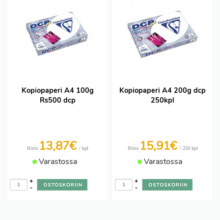
Kopiopaperi A4 100g
Kopiopaperi A4 200g dcp
Rs500 dcp
250kpl
13,87€
15,91€
/ kpl
/ 250 kpl
Hinta
Hinta
Varastossa
Varastossa
+
+
-
-