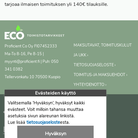
tarjoaa ilmaisen toimituksen yli 140€ tilauksille.
MAKSUTAVAT, TOIMITUSKULUT
Proficient Co Oy
FI07452333
Ma-To 8-16, Pe 8-15 |
JA UKK ›
myynti@proficient.fi | Puh: 050
TIETOSUOJASELOSTE ›
341 0382
TOIMITUS-JA MAKSUEHDOT ›
Tellervonkatu 10 70500 Kuopio
YHTEYDENOTTO ›
Evästeiden käyttö
Valitsemalla ’Hyväksyn’, hyväksyt kaikki
evästeet. Voit milloin tahansa muuttaa
asetuksia sivun alareunan linkistä.
Lue lisää
tietosuojaseloste
esta.
Hyväksyn