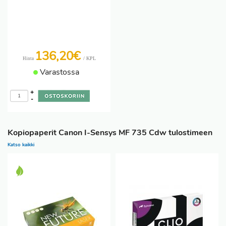
136,20€
/ KPL
Hinta
Varastossa
+
-
Kopiopaperit Canon I-Sensys MF 735 Cdw tulostimeen
Katso kaikki