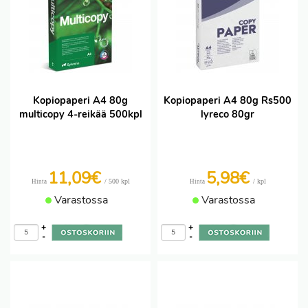
Kopiopaperi A4 80g
Kopiopaperi A4 80g Rs500
multicopy 4-reikää 500kpl
lyreco 80gr
11,09€
5,98€
/ 500 kpl
/ kpl
Hinta
Hinta
Varastossa
Varastossa
+
+
-
-