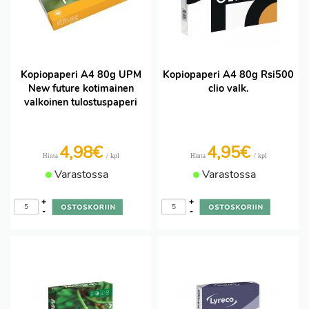
Kopiopaperi A4 80g UPM
Kopiopaperi A4 80g Rsi500
New future kotimainen
clio valk.
valkoinen tulostuspaperi
4,98€
4,95€
/ kpl
/ kpl
Hinta
Hinta
Varastossa
Varastossa
+
+
-
-