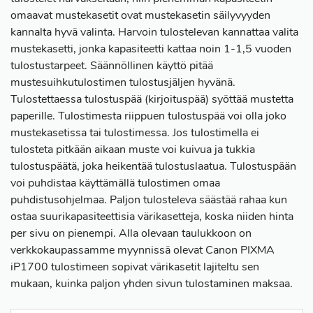
omaavat mustekasetit ovat mustekasetin säilyvyyden
kannalta hyvä valinta. Harvoin tulostelevan kannattaa valita
mustekasetti, jonka kapasiteetti kattaa noin 1-1,5 vuoden
tulostustarpeet. Säännöllinen käyttö pitää
mustesuihkutulostimen tulostusjäljen hyvänä.
Tulostettaessa tulostuspää (kirjoituspää) syöttää mustetta
paperille. Tulostimesta riippuen tulostuspää voi olla joko
mustekasetissa tai tulostimessa. Jos tulostimella ei
tulosteta pitkään aikaan muste voi kuivua ja tukkia
tulostuspäätä, joka heikentää tulostuslaatua. Tulostuspään
voi puhdistaa käyttämällä tulostimen omaa
puhdistusohjelmaa. Paljon tulosteleva säästää rahaa kun
ostaa suurikapasiteettisia värikasetteja, koska niiden hinta
per sivu on pienempi. Alla olevaan taulukkoon on
verkkokaupassamme myynnissä olevat Canon PIXMA
iP1700 tulostimeen sopivat värikasetit lajiteltu sen
mukaan, kuinka paljon yhden sivun tulostaminen maksaa.