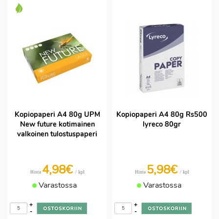
Kopiopaperi A4 80g UPM
Kopiopaperi A4 80g Rs500
New future kotimainen
lyreco 80gr
valkoinen tulostuspaperi
4,98€
5,98€
/ kpl
/ kpl
Hinta
Hinta
Varastossa
Varastossa
+
+
-
-