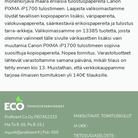
monenkirjava määrä erilaisia tulostuspapereita Canon
PIXMA iP1700 tulostimeen. Laajasta valikoimastamme
löydät tavallisen kopiopaperin lisäksi, väripapereita,
valokuvapapereita, säänkestäviä erikoispapereita ja tulostus
tarra-arkkeja. Valikoimassamme on 13385 tuotetta, joista
olemme valinneet tälle sivulle värikasettien lisäksi vain
muutamia Canon PIXMA iP1700 tulostimeen sopivia
suosittuja kopiopapereita. Nopea toimitus. Varastotuotteet
lähtevät varastoltamme samana päivänä, mikäli tilaus on
tehty ennen klo 13. Muistathan, että verkkokauppamme
tarjoaa ilmaisen toimituksen yli 140€ tilauksille.
MAKSUTAVAT, TOIMITUSKULUT
Proficient Co Oy
FI07452333
Ma-To 8-16, Pe 8-15 |
JA UKK ›
myynti@proficient.fi | Puh: 050
TIETOSUOJASELOSTE ›