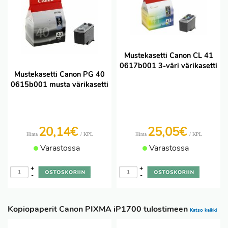
Mustekasetti Canon CL 41
0617b001 3-väri värikasetti
Mustekasetti Canon PG 40
0615b001 musta värikasetti
20,14€
25,05€
/ KPL
/ KPL
Hinta
Hinta
Varastossa
Varastossa
+
+
-
-
Kopiopaperit Canon PIXMA iP1700 tulostimeen
Katso kaikki