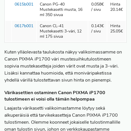
0615b001
Canon PG-40
0.058€
Hinta
Mustekasetti musta, 16
/ sivu
20.14€
ml 350 sivua
0617b001
Canon CL-41
0.143€
Hinta
Mustekasetti 3-väri, 12
/ sivu
25.05€
ml 175 sivua
Kuten ylläolevasta taulukosta näkyy valikoimassamme on
Canon PIXMA iP1700 väri mustesuihkutulostimeen
sopivia mustekasetteja joiden värit ovat musta ja 3-väri.
Lisäksi kannattaa huomioida, että moniväripaketissa
yhdellä värillä tulostettavan sivun hinta on pienempi.
Värikasettien ostaminen Canon PIXMA iP1700
tulostimeen ei voisi olla tämän helpompaa
Laajasta värikasetti valikoimastamme löytyy sekä
alkuperäisiä että tarvikekasetteja Canon PIXMA iP1700
tulostimeen. Olemme koonneet jokaiselle tulostinmallille
oman tulostin sivun, johon on verkkokaupastamme