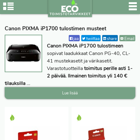
Canon PIXMA iP1700 tulostimen musteet
jaa
twiittaa
share
Email
Canon PIXMA iP1700 tulostimeen
sopivat laadukkaat Canon PG-40, CL-
41 mustekasetit ja värikasetit.
Varastotuotteilla
toimitus perille asti 1-
2 päivää. Ilmainen toimitus yli 140 €
tilauksilla
...
Lue lisää