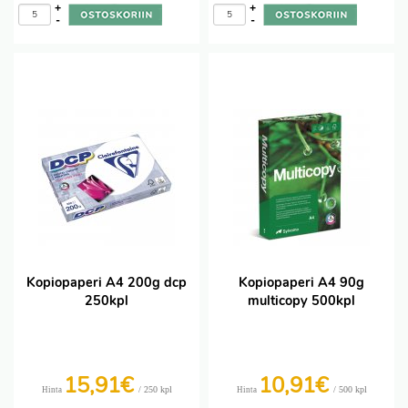
+
+
-
-
Kopiopaperi A4 200g dcp
Kopiopaperi A4 90g
250kpl
multicopy 500kpl
15,91€
10,91€
/ 250 kpl
/ 500 kpl
Hinta
Hinta