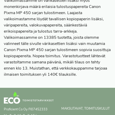
Valikoimassamme on värikasettien lisäksi myös
monenkirjava määrä erilaisia tulostuspapereita Canon
Pixma MP 450 sarjan tulostimeen. Laajasta
valikoimastamme löydät tavallisen kopiopaperin lisäksi,
väripapereita, valokuvapapereita, säänkestäviä
erikoispapereita ja tulostus tarra-arkkeja.
Valikoimassamme on 13385 tuotetta, joista olemme
valinneet tälle sivulle värikasettien lisäksi vain muutamia
Canon Pixma MP 450 sarjan tulostimeen sopivia suosittuja
kopiopapereita. Nopea toimitus. Varastotuotteet lähtevät
varastoltamme samana päivänä, mikäli tilaus on tehty
ennen klo 13. Muistathan, että verkkokauppamme tarjoaa
ilmaisen toimituksen yli 140€ tilauksille.
MAKSUTAVAT, TOIMITUSKULUT
Proficient Co Oy
FI07452333