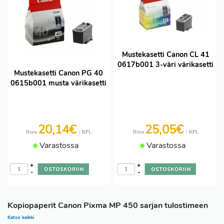
Mustekasetti Canon CL 41
0617b001 3-väri värikasetti
Mustekasetti Canon PG 40
0615b001 musta värikasetti
20,14€
25,05€
/ KPL
/ KPL
Hinta
Hinta
Varastossa
Varastossa
+
+
-
-
Kopiopaperit Canon Pixma MP 450 sarjan tulostimeen
Katso kaikki