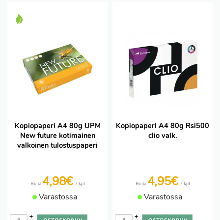
Kopiopaperi A4 80g UPM
Kopiopaperi A4 80g Rsi500
New future kotimainen
clio valk.
valkoinen tulostuspaperi
4,98€
4,95€
/ kpl
/ kpl
Hinta
Hinta
Varastossa
Varastossa
+
+