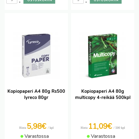
-
-
Kopiopaperi A4 80g Rs500
Kopiopaperi A4 80g
lyreco 80gr
multicopy 4-reikää 500kpl
5,98€
11,09€
/ kpl
/ 500 kpl
Hinta
Hinta
Varastossa
Varastossa