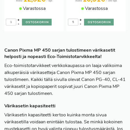
/ kpl
/ 500 kpl
Hinta
Hinta
Varastossa
Varastossa
+
+
-
-
Canon Pixma MP 450 sarjan tulostimeen värikasetit
helposti ja nopeasti Eco-Toimistotarvikkeelta!
Eco-toimistotarvikkeet verkkokaupassa on laaja valikoima
alkuperäisiä värikasetteja Canon Pixma MP 450 sarjan
tulostimeen. Kaikki tällä sivulla olevat Canon PG-40, CL-41
värikasetit ja kopiopaperit sopivat juuri Canon Pixma MP
450 sarjan tulostimeen.
Värikasetin kapasiteetti
Värikasetin kapasiteetti kertoo kuinka monta sivua
värikasetilla voidaan enintään tulostaa. Se minkä kokoinen
mustekasetti on hyvä valinta riippuu tulostusmäärästä. Jos