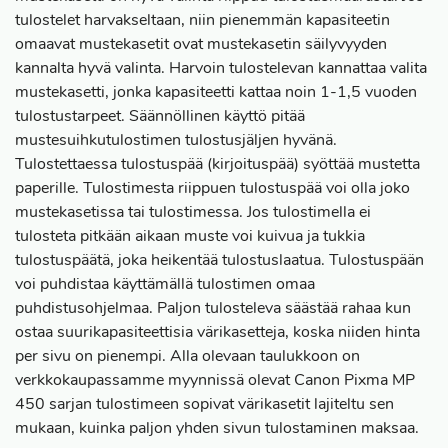
tulostelet harvakseltaan, niin pienemmän kapasiteetin
omaavat mustekasetit ovat mustekasetin säilyvyyden
kannalta hyvä valinta. Harvoin tulostelevan kannattaa valita
mustekasetti, jonka kapasiteetti kattaa noin 1-1,5 vuoden
tulostustarpeet. Säännöllinen käyttö pitää
mustesuihkutulostimen tulostusjäljen hyvänä.
Tulostettaessa tulostuspää (kirjoituspää) syöttää mustetta
paperille. Tulostimesta riippuen tulostuspää voi olla joko
mustekasetissa tai tulostimessa. Jos tulostimella ei
tulosteta pitkään aikaan muste voi kuivua ja tukkia
tulostuspäätä, joka heikentää tulostuslaatua. Tulostuspään
voi puhdistaa käyttämällä tulostimen omaa
puhdistusohjelmaa. Paljon tulosteleva säästää rahaa kun
ostaa suurikapasiteettisia värikasetteja, koska niiden hinta
per sivu on pienempi. Alla olevaan taulukkoon on
verkkokaupassamme myynnissä olevat Canon Pixma MP
450 sarjan tulostimeen sopivat värikasetit lajiteltu sen
mukaan, kuinka paljon yhden sivun tulostaminen maksaa.