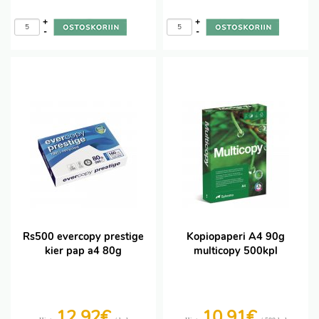
+
+
-
-
Rs500 evercopy prestige
Kopiopaperi A4 90g
kier pap a4 80g
multicopy 500kpl
12,92€
10,91€