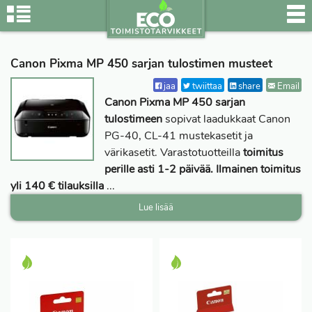
Canon Pixma MP 450 sarjan tulostimen musteet
jaa
twiittaa
share
Email
Canon Pixma MP 450 sarjan
tulostimeen
sopivat laadukkaat Canon
PG-40, CL-41 mustekasetit ja
värikasetit. Varastotuotteilla
toimitus
perille asti 1-2 päivää. Ilmainen toimitus
yli 140 € tilauksilla
...
Lue lisää