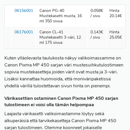
0615b001
Canon PG-40
0.058€
Hinta
Mustekasetti musta, 16
/ sivu
20.14€
ml 350 sivua
0617b001
Canon CL-41
0.143€
Hinta
Mustekasetti 3-väri, 12
/ sivu
25.05€
ml 175 sivua
Kuten ylläolevasta taulukosta näkyy valikoimassamme on
Canon Pixma MP 450 sarjan väri mustesuihkutulostimeen
sopivia mustekasetteja joiden värit ovat musta ja 3-väri.
Lisäksi kannattaa huomioida, että moniväripaketissa
yhdellä värillä tulostettavan sivun hinta on pienempi.
Värikasettien ostaminen Canon Pixma MP 450 sarjan
tulostimeen ei voisi olla tämän helpompaa
Laajasta värikasetti valikoimastamme löytyy sekä
alkuperäisiä että tarvikekasetteja Canon Pixma MP 450
sarjan tulostimeen. Olemme koonneet jokaiselle