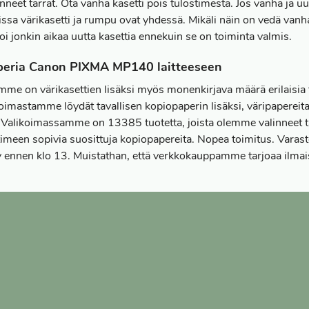
nneet tarrat. Ota vanha kasetti pois tulostimesta. Jos vanha ja uus
issa värikasetti ja rumpu ovat yhdessä. Mikäli näin on vedä vanha
oi jonkin aikaa uutta kasettia ennekuin se on toiminta valmis.
peria Canon PIXMA MP140 laitteeseen
me on värikasettien lisäksi myös monenkirjava määrä erilaisi
koimastamme löydät tavallisen kopiopaperin lisäksi, väripapereita
. Valikoimassamme on 13385 tuotetta, joista olemme valinneet t
meen sopivia suosittuja kopiopapereita. Nopea toimitus. Varast
ty ennen klo 13. Muistathan, että verkkokauppamme tarjoaa ilmais