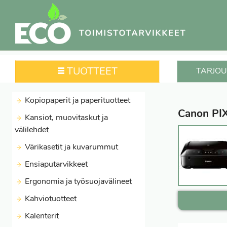
TUOTTEET
TARJOU
Kopiopaperit ja paperituotteet
Canon PI
Kansiot, muovitaskut ja
välilehdet
Värikasetit ja kuvarummut
Ensiaputarvikkeet
Ergonomia ja työsuojavälineet
Kahviotuotteet
Kalenterit