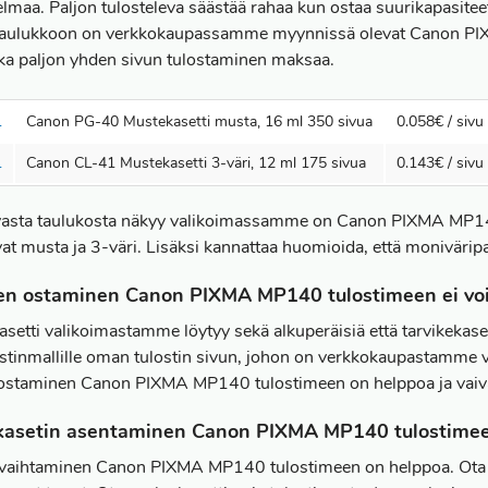
lmaa. Paljon tulosteleva säästää rahaa kun ostaa suurikapasiteett
taulukkoon on verkkokaupassamme myynnissä olevat Canon PIXMA
ka paljon yhden sivun tulostaminen maksaa.
1
Canon PG-40 Mustekasetti musta, 16 ml 350 sivua
0.058€ / sivu
1
Canon CL-41 Mustekasetti 3-väri, 12 ml 175 sivua
0.143€ / sivu
evasta taulukosta näkyy valikoimassamme on Canon PIXMA MP14
vat musta ja 3-väri. Lisäksi kannattaa huomioida, että moniväripa
ien ostaminen Canon PIXMA MP140 tulostimeen ei vo
kasetti valikoimastamme löytyy sekä alkuperäisiä että tarvik
lostinmallille oman tulostin sivun, johon on verkkokaupastamme v
n ostaminen Canon PIXMA MP140 tulostimeen on helppoa ja vaiv
kasetin asentaminen Canon PIXMA MP140 tulostime
 vaihtaminen Canon PIXMA MP140 tulostimeen on helppoa. Ota uus