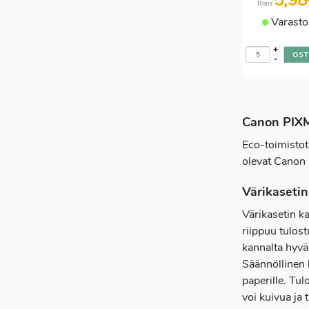
5,9
Hinta
Varasto
+
-
Canon PIXMA
Eco-toimistot
olevat Canon 
Värikasetin
Värikasetin k
riippuu tulos
kannalta hyvä 
Säännöllinen 
paperille. Tul
voi kuivua ja