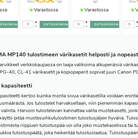
8€
4,95€
/ kpl
/ kpl
kpl
Hinta
Hinta
ssa
Varastossa
Varastossa
V
+
+
-
-
 MP140 tulostimeen värikasetit helposti ja nopeasti
arvikkeet verkkokaupassa on laaja valikoima alkuperäisiä värika
PG-40, CL-41 värikasetit ja kopiopaperit sopivat juuri Canon
 kapasiteetti
apasiteetti kertoo kuinka monta sivua värikasetilla voidaan enin
tusmäärästä. Jos tulostelet harvakseltaan, niin pienemmän kapa
valinta. Harvoin tulostelevan kannattaa valita mustekasetti, jon
käyttö pitää mustesuihkutulostimen tulostusjäljen hyvänä. Tulost
ostimesta riippuen tulostuspää voi olla joko mustekasetissa tai t
 tukkia tulostuspäätä, joka heikentää tulostuslaatua. Tulostuspä