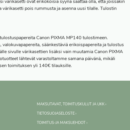
i värikasetti ovat erikokoisia syynä saattaa olla, että joissakin
 värikasetti pois rummusta ja asenna uusi tilalle. Tulostin
a tulostuspapereita Canon PIXMA MP140 tulostimeen.
, valokuvapapereita, säänkestäviä erikoispapereita ja tulostus
älle sivulle värikasettien lisäksi vain muutamia Canon PIXMA
otuotteet lähtevät varastoltamme samana päivänä, mikäli
en toimituksen yli 140€ tilauksille.
MAKSUTAVAT, TOIMITUSKULUT JA UKK ›
TIETOSUOJASELOSTE ›
TOIMITUS-JA MAKSUEHDOT ›