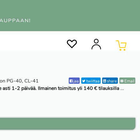
KAUPPAAN!
0
non PG-40, CL-41
jaa
twiittaa
share
Email
e asti 1-2 päivää. Ilmainen toimitus yli 140 € tilauksilla
...