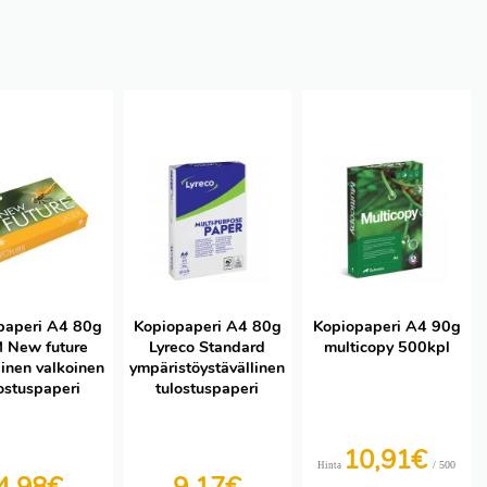
paperi A4 80g
Kopiopaperi A4 80g
Kopiopaperi A4 90g
 New future
Lyreco Standard
multicopy 500kpl
inen valkoinen
ympäristöystävällinen
ostuspaperi
tulostuspaperi
10,91€
/ 500
Hinta