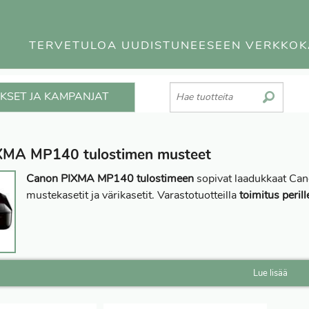
TERVETULOA UUDISTUNEESEEN VERKKO
KSET JA KAMPANJAT
XMA MP140 tulostimen musteet
Canon PIXMA MP140 tulostimeen
sopivat laadukkaat Ca
mustekasetit ja värikasetit. Varastotuotteilla
toimitus perill
Lue lisää