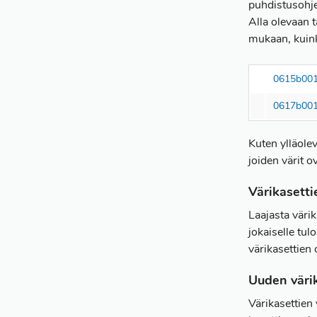
puhdistusohje
Alla olevaan 
mukaan, kuin
0615b00
0617b00
Kuten ylläol
joiden värit o
Värikasett
Laajasta väri
jokaiselle tu
värikasettie
Uuden väri
Värikasettien