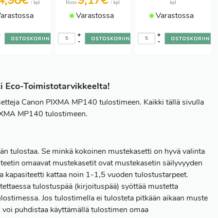
4,98€
9,17€
/ kpl
/ kpl
kpl
Hinta
arastossa
Varastossa
Varastossa
+
+
+
-
-
-
 Eco-Toimistotarvikkeelta!
setteja Canon PIXMA MP140 tulostimeen. Kaikki tällä sivulla
 PIXMA MP140 tulostimeen.
tään tulostaa. Se minkä kokoinen mustekasetti on hyvä valinta
siteetin omaavat mustekasetit ovat mustekasetin säilyvyyden
ka kapasiteetti kattaa noin 1-1,5 vuoden tulostustarpeet.
ettaessa tulostuspää (kirjoituspää) syöttää mustetta
ulostimessa. Jos tulostimella ei tulosteta pitkään aikaan muste
än voi puhdistaa käyttämällä tulostimen omaa