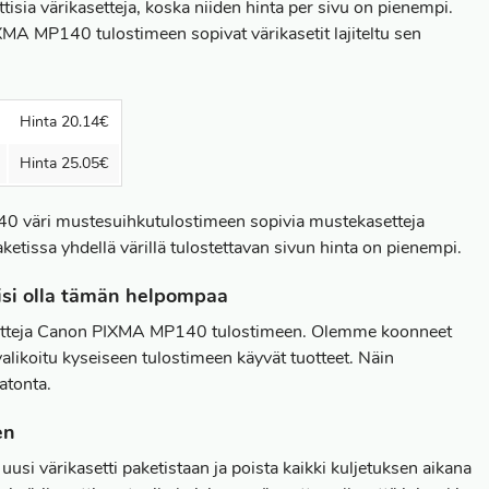
isia värikasetteja, koska niiden hinta per sivu on pienempi.
 MP140 tulostimeen sopivat värikasetit lajiteltu sen
Hinta 20.14€
Hinta 25.05€
0 väri mustesuihkutulostimeen sopivia mustekasetteja
ketissa yhdellä värillä tulostettavan sivun hinta on pienempi.
isi olla tämän helpompaa
ekasetteja Canon PIXMA MP140 tulostimeen. Olemme koonneet
alikoitu kyseiseen tulostimeen käyvät tuotteet. Näin
atonta.
en
i värikasetti paketistaan ja poista kaikki kuljetuksen aikana