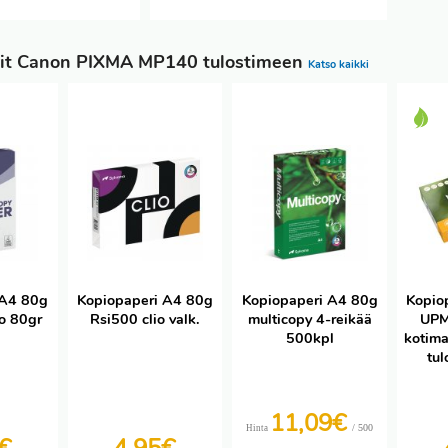
it Canon PIXMA MP140 tulostimeen
Katso kaikki
 A4 80g
Kopiopaperi A4 80g
Kopiopaperi A4 80g
Kopio
o 80gr
Rsi500 clio valk.
multicopy 4-reikää
UPM
500kpl
kotima
tul
11,09€
/ 500
Hinta