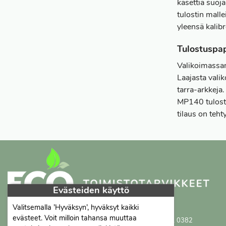
kasettia suoja
tulostin malle
yleensä kalibr
Tulostuspa
Valikoimassam
Laajasta vali
tarra-arkkeja
MP140 tulosti
tilaus on teh
Evästeiden käyttö
Valitsemalla ’Hyväksyn’, hyväksyt kaikki
Proficient Co Oy
FI07452333
evästeet. Voit milloin tahansa muuttaa
Ma-To 8-16, Pe 8-15 | myynti@proficient.fi | Puh: 050 341 0382