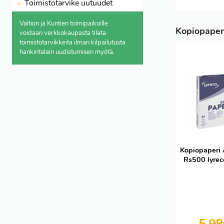
Toimistotarvike uutuudet
Valtion ja Kuntien toimipaikoille
Kopiopaper
voidaan verkkokaupasta
tilata
toimistotarvikkeita ilman kilpailutusta
hankintalain uudistumisen myötä.
Kopiopaperi
Rs500 lyrec