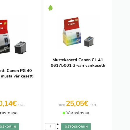
Mustekasetti Canon CL 41
0617b001 3-väri värikasetti
tti Canon PG 40
usta värikasetti
0,14€
25,05€
/ KPL
/ KPL
Hinta
rastossa
Varastossa
+
-