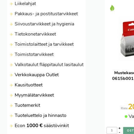
Liikelahjat
Pakkaus- ja postitustarvikkeet
Siivoustarvikkeet ja hygienia
Tietokonetarvikkeet
Toimistolaitteet ja tarvikkeet
Toimistotarvikkeet
Valkotaulut fläppitaulut lasitaulut
Mustekase
Verkkokauppa Outlet
0615b001 m
Kausituotteet
Myymälätarvikkeet
Tuotemerkit
2
Hinta
Tuoteluettelo ja hinnasto
Va
Econ
1000 €
säästövinkit
+
-