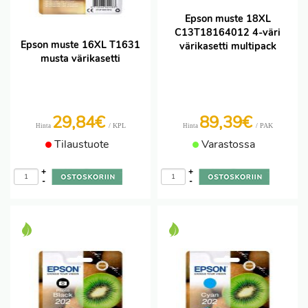
Epson muste 18XL
C13T18164012 4-väri
Epson muste 16XL T1631
värikasetti multipack
musta värikasetti
29,84€
89,39€
/ KPL
/ PAK
Hinta
Hinta
Tilaustuote
Varastossa
+
+
-
-