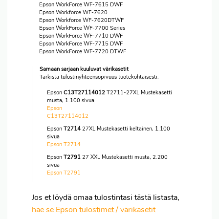
Epson WorkForce WF-7615 DWF
Epson Workforce WF-7620
Epson Workforce WF-7620DTWF
Epson WorkForce WF-7700 Series
Epson WorkForce WF-7710 DWF
Epson WorkForce WF-7715 DWF
Epson WorkForce WF-7720 DTWF
Samaan sarjaan kuuluvat värikasetit
Tarkista tulostinyhteensopivuus tuotekohtaisesti.
Epson
C13T27114012
T2711-27XL Mustekasetti
musta, 1.100 sivua
Epson
C13T27114012
Epson
T2714
27XL Mustekasetti keltainen, 1.100
sivua
Epson T2714
Epson
T2791
27 XXL Mustekasetti musta, 2.200
sivua
Epson T2791
Jos et löydä omaa tulostintasi tästä listasta,
hae se Epson tulostimet / värikasetit