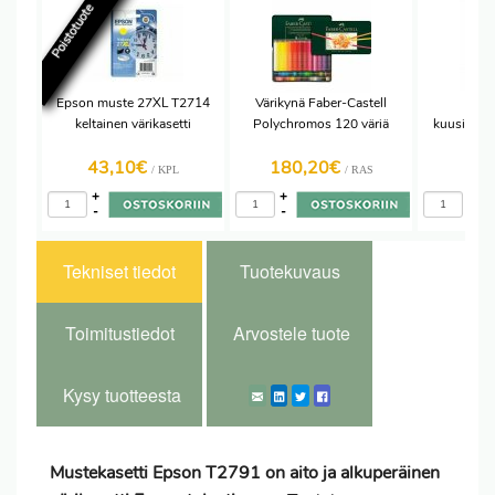
Poistotuote
Epson muste 27XL T2714
Värikynä Faber-Castell
Lyi
keltainen värikasetti
Polychromos 120 väriä
kuusikulma
144
43,10€
180,20€
14,
/ KPL
/ RAS
+
+
+
-
-
-
Tekniset tiedot
Tuotekuvaus
Toimitustiedot
Arvostele tuote
Kysy tuotteesta
Mustekasetti Epson T2791 on aito ja alkuperäinen