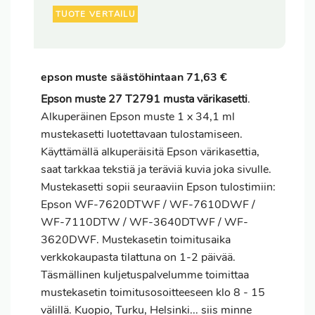
TUOTE VERTAILU
epson muste säästöhintaan 71,63 €
Epson muste 27 T2791 musta värikasetti
.
Alkuperäinen Epson muste 1 x 34,1 ml
mustekasetti luotettavaan tulostamiseen.
Käyttämällä alkuperäisitä Epson värikasettia,
saat tarkkaa tekstiä ja teräviä kuvia joka sivulle.
Mustekasetti sopii seuraaviin Epson tulostimiin:
Epson WF-7620DTWF / WF-7610DWF /
WF-7110DTW / WF-3640DTWF / WF-
3620DWF. Mustekasetin toimitusaika
verkkokaupasta tilattuna on 1-2 päivää.
Täsmällinen kuljetuspalvelumme toimittaa
mustekasetin toimitusosoitteeseen klo 8 - 15
välillä. Kuopio, Turku, Helsinki... siis minne