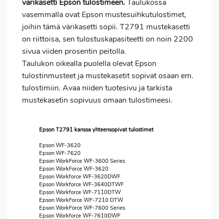
värikasetti Epson tulostimeen.
Taulukossa
vasemmalla ovat Epson mustesuihkutulostimet,
joihin tämä värikasetti sopii. T2791 mustekasetti
on riittoisa, sen tulostuskapasiteetti on noin 2200
sivua viiden prosentin peitolla.
Taulukon oikealla puolella olevat Epson
tulostinmusteet ja mustekasetit sopivat osaan em.
tulostimiin. Avaa niiden tuotesivu ja tarkista
mustekasetin sopivuus omaan tulostimeesi.
Epson T2791 kanssa yhteensopivat tulostimet
Epson WF-3620
Epson WF-7620
Epson WorkForce WF-3600 Series
Epson WorkForce WF-3620
Epson Workforce WF-3620DWF
Epson Workforce WF-3640DTWF
Epson Workforce WF-7110DTW
Epson WorkForce WF-7210 DTW
Epson WorkForce WF-7600 Series
Epson Workforce WF-7610DWF