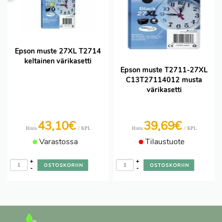
Epson muste 27XL T2714
keltainen värikasetti
Epson muste T2711-27XL
C13T27114012 musta
värikasetti
43,10€
39,69€
/ KPL
/ KPL
Hinta
Hinta
Varastossa
Tilaustuote
+
+
-
-