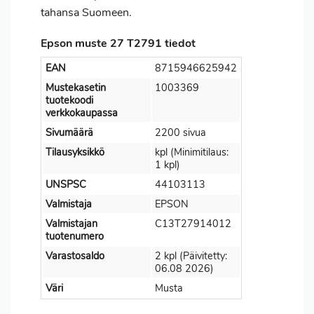
tahansa Suomeen.
Epson muste 27 T2791 tiedot
EAN
8715946625942
Mustekasetin
1003369
tuotekoodi
verkkokaupassa
Sivumäärä
2200 sivua
Tilausyksikkö
kpl (Minimitilaus:
1 kpl)
UNSPSC
44103113
Valmistaja
EPSON
Valmistajan
C13T27914012
tuotenumero
Varastosaldo
2 kpl (Päivitetty:
06.08 2026)
Väri
Musta