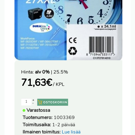
Hinta:
alv 0%
| 25.5%
71,63
€
/ KPL
+
-
Varastossa
Tuotenumero:
1003369
Toimitusaika:
1-2 päivää
Ilmainen toimitus:
Lue lisää