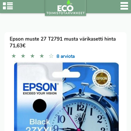
Epson muste 27 T2791 musta värikasetti hinta
71,63€
★
★
★
★
☆
8 arviota