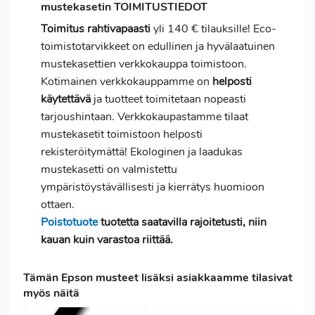
mustekasetin TOIMITUSTIEDOT
Toimitus
rahtivapaasti
yli 140 € tilauksille! Eco-
toimistotarvikkeet on edullinen ja hyvälaatuinen
mustekasettien verkkokauppa toimistoon.
Kotimainen verkkokauppamme on
helposti
käytettävä
ja tuotteet toimitetaan nopeasti
tarjoushintaan. Verkkokaupastamme tilaat
mustekasetit toimistoon helposti
rekisteröitymättä! Ekologinen ja laadukas
mustekasetti on valmistettu
ympäristöystävällisesti ja kierrätys huomioon
ottaen.
Poistotuote
tuotetta saatavilla rajoitetusti, niin
kauan kuin varastoa riittää.
Tämän Epson musteet lisäksi asiakkaamme tilasivat
myös näitä