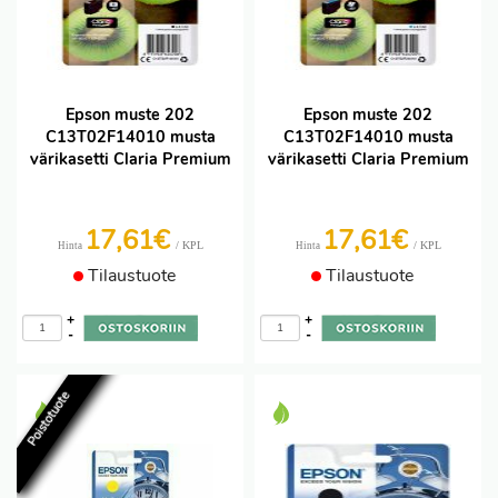
Epson muste 202
Epson muste 202
C13T02F14010 musta
C13T02F14010 musta
värikasetti Claria Premium
värikasetti Claria Premium
17,61€
17,61€
/ KPL
/ KPL
Hinta
Hinta
Tilaustuote
Tilaustuote
+
+
-
-
Poistotuote