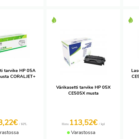
ti tarvike HP 05A
Las
usta CORALJET+
CE
Värikasetti tarvike HP 05X
CE505X musta
3,22€
113,52€
/ KPL
/ kpl
Hinta
rastossa
Varastossa