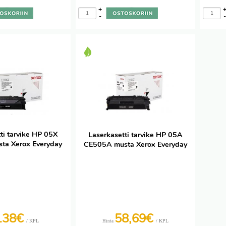
+
-
ti tarvike HP 05X
Laserkasetti tarvike HP 05A
ta Xerox Everyday
CE505A musta Xerox Everyday
138€
58,69€
/ KPL
/ KPL
Hinta