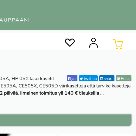
KAUPPAAN!
0
05A, HP 05X laserkasetit
jaa
twiittaa
share
Email
CE505A, CE505X, CE505D värikasetteja että tarvike kasetteja
-2 päivää. Ilmainen toimitus yli 140 € tilauksilla
...