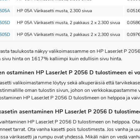
505A
HP 05A Värikasetti musta, 2.300 sivua
0.051€
505D
HP 05A Värikasetti musta, 2 pakkaus 2 x 2.300 sivua
0.058€
505D
HP 05A Värikasetti musta, 2 pakkaus 2 x 2.300 sivua
0.097€
vasta taulukosta näkyy valikoimassamme on HP LaserJet P 2056 D
 sivu hinta on 1617% kalliimpi kuin edullisin sivu hinta.
en ostaminen HP LaserJet P 2056 D tulostimeen ei v
kasetti valikoimastamme löytyy sekä alkuperäisiä että tarvikek
lostinmallille oman tulostin sivun, johon on verkkokaupastamme v
 ostaminen HP LaserJet P 2056 D tulostimeen on helppoa ja vaiv
kasetin asentaminen HP LaserJet P 2056 D tulostime
 vaihtaminen HP LaserJet P 2056 D tulostimeen on helppoa. Ota uu
nneet tarrat. Ota vanha kasetti pois tulostimesta. Jos vanha ja uus
issa värikasetti ja rumpu ovat yhdessä. Mikäli näin on vedä vanha