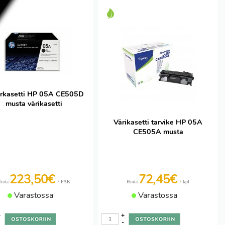
e
rkasetti HP 05A CE505D
musta värikasetti
Värikasetti tarvike HP 05A
CE505A musta
223,50€
72,45€
/ PAK
/ kpl
inta
Hinta
Varastossa
Varastossa
+
+
-
-