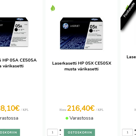
Poistotuot
Lase
ti HP 05A CE505A
Laserkasetti HP 05X CE505X
 värikasetti
musta värikasetti
18,10€
216,40€
/ KPL
/ KPL
Hinta
H
rastossa
Varastossa
+
-