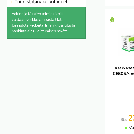
Toimistotarvike uutuudet
Valtion ja Kuntien toimipaikoille
voidaan verkkokaupasta
tilata
toimistotarvikkeita ilman kilpailutusta
hankintalain uudistumisen myötä.
Laserkaset
CE505A m
2
Hinta
Va