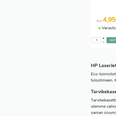
4,9
Hinta
Varasto
+
-
HP LaserJet
Eco-toimistot
tulostimeen. 
Tarvikekase
Tarvikekasett
olemme valinn
saman sivumää