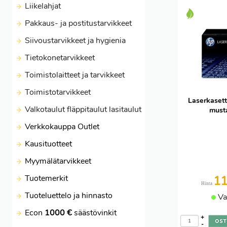
Liikelahjat
Pakkaus- ja postitustarvikkeet
Siivoustarvikkeet ja hygienia
Tietokonetarvikkeet
Toimistolaitteet ja tarvikkeet
Toimistotarvikkeet
Laserkaset
Valkotaulut fläppitaulut lasitaulut
musta
Verkkokauppa Outlet
Kausituotteet
Myymälätarvikkeet
Tuotemerkit
1
Hinta
Tuoteluettelo ja hinnasto
Va
Econ
1000 €
säästövinkit
+
-