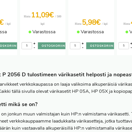
11,09€
/ 500
Hinta
5€
5,98€
/ kpl
kpl
/ kpl
Hinta
Hinta
ssa
Varastossa
Varastossa
V
+
+
-
-
 P 2056 D tulostimeen värikasetit helposti ja nopeast
arvikkeet verkkokaupassa on laaja valikoima alkuperäisiä värikas
Kaikki tällä sivulla olevat värikasetit HP 05A, HP 05X ja kopiopa
tti mikä se on?
i on jonkun muun valmistajan kuin HP:n valmistama värikasetti. 
eet verkkokauppaamme laadukkaita värikasetteja, jotka tuottavat k
rän kuin vastaavalla alkuperäisillä HP:n valmistamalla värikase