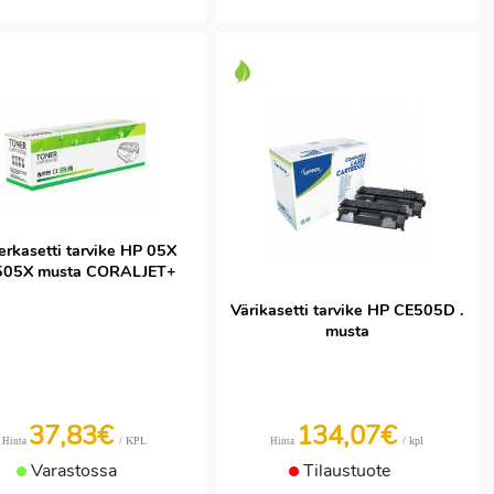
erkasetti tarvike HP 05X
505X musta CORALJET+
Värikasetti tarvike HP CE505D .
musta
37,83€
134,07€
/ KPL
/ kpl
Hinta
Hinta
Varastossa
Tilaustuote