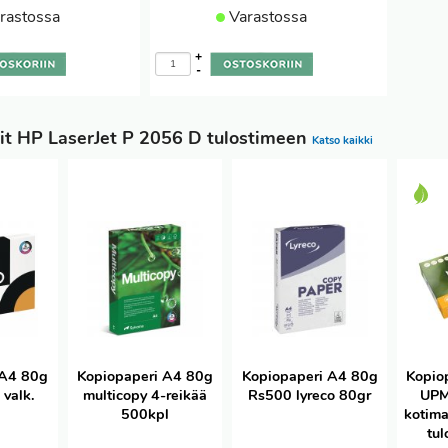
rastossa
Varastossa
+
-
it HP LaserJet P 2056 D tulostimeen
Katso kaikki
 A4 80g
Kopiopaperi A4 80g
Kopiopaperi A4 80g
Kopio
 valk.
multicopy 4-reikää
Rs500 lyreco 80gr
UPM
500kpl
kotima
tul