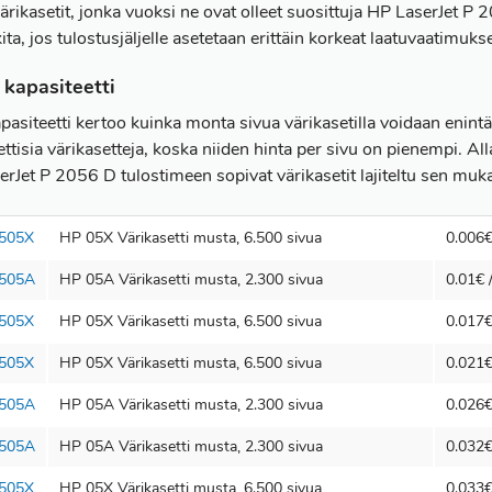
värikasetit, jonka vuoksi ne ovat olleet suosittuja HP LaserJet P
ita, jos tulostusjäljelle asetetaan erittäin korkeat laatuvaatimukse
 kapasiteetti
pasiteetti kertoo kuinka monta sivua värikasetilla voidaan enint
ettisia värikasetteja, koska niiden hinta per sivu on pienempi
erJet P 2056 D tulostimeen sopivat värikasetit lajiteltu sen mu
505X
HP 05X Värikasetti musta, 6.500 sivua
0.006€
505A
HP 05A Värikasetti musta, 2.300 sivua
0.01€ /
505X
HP 05X Värikasetti musta, 6.500 sivua
0.017€
505X
HP 05X Värikasetti musta, 6.500 sivua
0.021€
505A
HP 05A Värikasetti musta, 2.300 sivua
0.026€
505A
HP 05A Värikasetti musta, 2.300 sivua
0.032€
505X
HP 05X Värikasetti musta, 6.500 sivua
0.033€