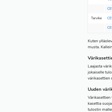
CE
Tarvike
CE
CE
Kuten ylläole
musta. Kallein
Värikasetti
Laajasta väri
jokaiselle tu
värikasettien
Uuden väri
Värikasettien
kasettia suoja
tulostin malle