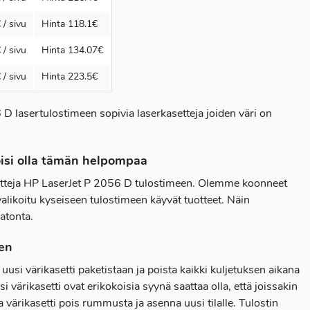
 / sivu
Hinta 118.1€
 / sivu
Hinta 134.07€
 / sivu
Hinta 223.5€
 lasertulostimeen sopivia laserkasetteja joiden väri on
oisi olla tämän helpompaa
asetteja HP LaserJet P 2056 D tulostimeen. Olemme koonneet
alikoitu kyseiseen tulostimeen käyvät tuotteet. Näin
atonta.
en
si värikasetti paketistaan ja poista kaikki kuljetuksen aikana
i värikasetti ovat erikokoisia syynä saattaa olla, että joissakin
 värikasetti pois rummusta ja asenna uusi tilalle. Tulostin