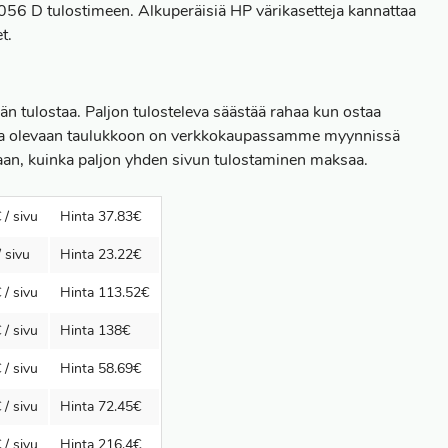
 2056 D tulostimeen. Alkuperäisiä HP värikasetteja kannattaa
t.
ään tulostaa. Paljon tulosteleva säästää rahaa kun ostaa
. Alla olevaan taulukkoon on verkkokaupassamme myynnissä
kaan, kuinka paljon yhden sivun tulostaminen maksaa.
 / sivu
Hinta 37.83€
 sivu
Hinta 23.22€
 / sivu
Hinta 113.52€
 / sivu
Hinta 138€
 / sivu
Hinta 58.69€
 / sivu
Hinta 72.45€
 / sivu
Hinta 216.4€