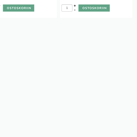
+
+
-
-