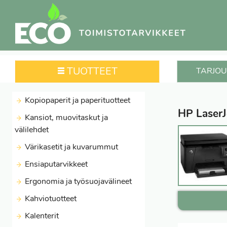
TUOTTEET
TARJOU
Kopiopaperit ja paperituotteet
HP LaserJ
Kansiot, muovitaskut ja
välilehdet
Värikasetit ja kuvarummut
Ensiaputarvikkeet
Ergonomia ja työsuojavälineet
Kahviotuotteet
Kalenterit