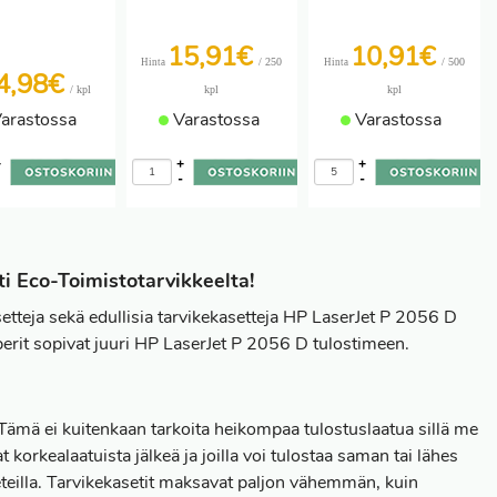
15,91€
10,91€
/ 250
/ 500
Hinta
Hinta
4,98€
/ kpl
kpl
kpl
arastossa
Varastossa
Varastossa
+
+
+
-
-
-
i Eco-Toimistotarvikkeelta!
etteja sekä edullisia tarvikekasetteja HP LaserJet P 2056 D
perit sopivat juuri HP LaserJet P 2056 D tulostimeen.
Tämä ei kuitenkaan tarkoita heikompaa tulostuslaatua sillä me
orkealaatuista jälkeä ja joilla voi tulostaa saman tai lähes
teilla. Tarvikekasetit maksavat paljon vähemmän, kuin