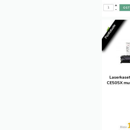
+
-
Poistotuote
Laserkaset
CE505X mus
Hinta