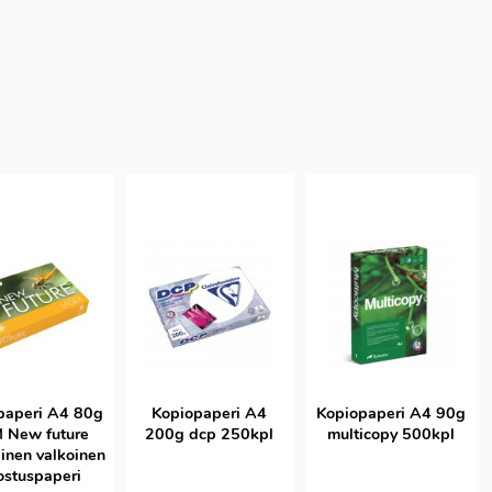
paperi A4 80g
Kopiopaperi A4
Kopiopaperi A4 90g
 New future
200g dcp 250kpl
multicopy 500kpl
inen valkoinen
ostuspaperi