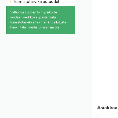
Toimistotarvike uutuudet
Valtion ja Kuntien toimipaikoille
voidaan verkkokaupasta
tilata
toimistotarvikkeita ilman kilpailutusta
hankintalain uudistumisen myötä.
Asiakkaam