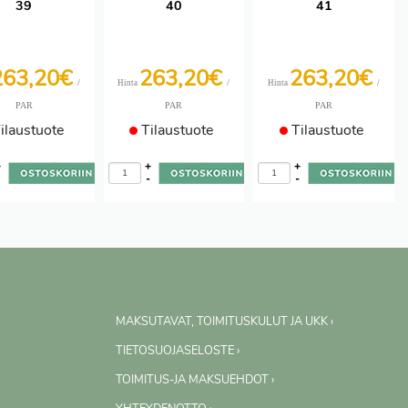
39
40
41
263,20€
263,20€
263,20€
/
/
/
Hinta
Hinta
PAR
PAR
PAR
ilaustuote
Tilaustuote
Tilaustuote
+
+
+
-
-
-
MAKSUTAVAT, TOIMITUSKULUT JA UKK ›
TIETOSUOJASELOSTE ›
TOIMITUS-JA MAKSUEHDOT ›