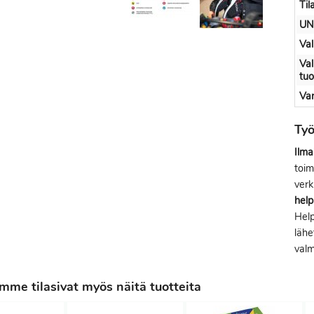
Til
UN
Val
Val
tu
Var
Ty
Ilma
toim
verk
help
Help
lähe
valm
me tilasivat myös näitä tuotteita