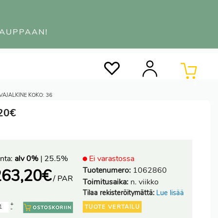
KAUPPAAN!
0
VAJALKINE KOKO: 36
,20€
nta:
alv 0%
| 25.5%
Ei varastossa
Tuotenumero:
1062860
263,20
€
/ PAR
Toimitusaika:
n. viikko
Tilaa rekisteröitymättä:
Lue lisää
+
TUOTE VERTAILU
-