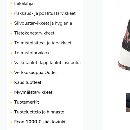
Liikelahjat
Pakkaus- ja postitustarvikkeet
Siivoustarvikkeet ja hygienia
Tietokonetarvikkeet
Toimistolaitteet ja tarvikkeet
Toimistotarvikkeet
Valkotaulut fläppitaulut lasitaulut
Verkkokauppa Outlet
Kausituotteet
Myymälätarvikkeet
Tuotemerkit
Tuoteluettelo ja hinnasto
Econ
1000 €
säästövinkit