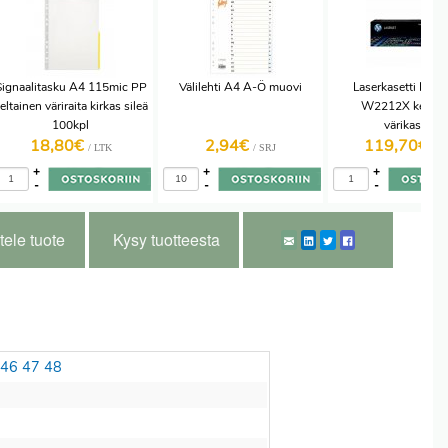
Signaalitasku A4 115mic PP
Välilehti A4 A-Ö muovi
Laserkasetti HP 
eltainen väriraita kirkas sileä
W2212X keltain
100kpl
värikasetti
18,80€
2,94€
119,70€
/ LTK
/ SRJ
/ K
+
+
+
-
-
-
tele tuote
Kysy tuotteesta
46
47
48