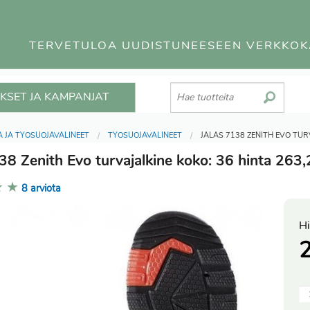
TERVETULOA UUDISTUNEESEEN VERKKO
KSET JA KAMPANJAT
 JA TYÖSUOJAVÄLINEET
TYÖSUOJAVÄLINEET
JALAS 7138 ZENITH EVO TUR
38 Zenith Evo turvajalkine koko: 36 hinta 263
★
★
8 arviota
Hi