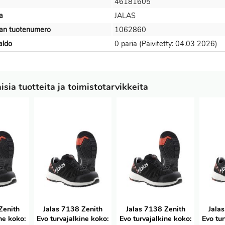
46181605
a
JALAS
jan tuotenumero
1062860
aldo
0 paria (Päivitetty: 04.03 2026)
sia tuotteita ja toimistotarvikkeita
Zenith
Jalas 7138 Zenith
Jalas 7138 Zenith
Jala
ne koko:
Evo turvajalkine koko:
Evo turvajalkine koko:
Evo tu