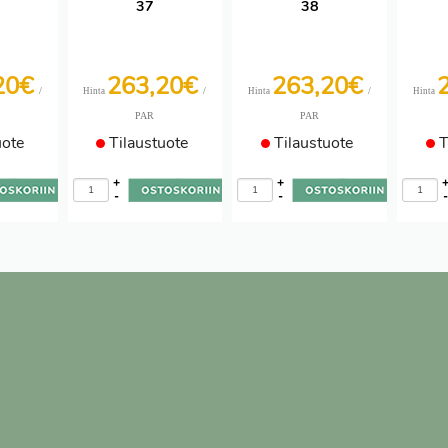
37
38
20€
263,20€
263,20€
/
/
/
Hinta
Hinta
Hinta
PAR
PAR
uote
Tilaustuote
Tilaustuote
T
+
+
-
-