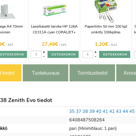
lege A4 70mm
Laserkasetti tarvike HP 126A
Paperiliitin 50 mm 100 kpl
koinen
CE311A cyan CORALJET+
sinkitty 100kpl/ras
k
19€
27,49€
1,20€
/ KPL
/ KPL
/ RAS
+
+
-
-
 tiedot
Tuotekuvaus
Toimitustiedot
Arvos
138 Zenith Evo tiedot
35
37
38
39
40
41
42
43
44
45
6408487508264
ikkö
pari (Minimitilaus: 1 pari)