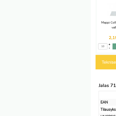
Mappi Col
val
2,
+
-
Tekniset
Jalas 7
EAN
Tilausyks