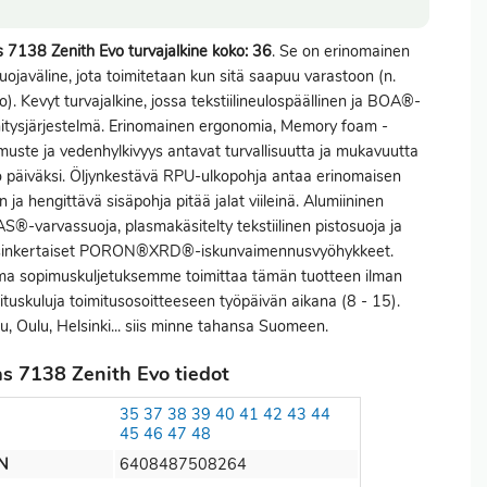
s 7138 Zenith Evo turvajalkine koko: 36
. Se on erinomainen
uojaväline, jota toimitetaan kun sitä saapuu varastoon (n.
ko). Kevyt turvajalkine, jossa tekstiilineulospäällinen ja BOA®-
nitysjärjestelmä. Erinomainen ergonomia, Memory foam -
uste ja vedenhylkivyys antavat turvallisuutta ja mukavuutta
 päiväksi. Öljynkestävä RPU-ulkopohja antaa erinomaisen
n ja hengittävä sisäpohja pitää jalat viileinä. Alumiininen
S®-varvassuoja, plasmakäsitelty tekstiilinen pistosuoja ja
sinkertaiset PORON®XRD®-iskunvaimennusvyöhykkeet.
a sopimuskuljetuksemme toimittaa tämän tuotteen ilman
ituskuluja toimitusosoitteeseen työpäivän aikana (8 - 15).
u, Oulu, Helsinki... siis minne tahansa Suomeen.
as 7138 Zenith Evo tiedot
35
37
38
39
40
41
42
43
44
45
46
47
48
N
6408487508264