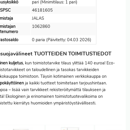
ausyksikkö
pari (Minimitilaus: 1 pari)
SPSC
46181605
mistaja
JALAS
mistajan
1062860
otenumero
astosaldo
0 paria (Päivitetty: 04.03 2026)
ösuojavälineet TUOTTEIDEN TOIMITUSTIEDOT
inen kuljetus
, kun toimistotarvike tilaus ylittää 140 euroa! Eco-
istotarvikkeet on taloudellinen ja tasokas tarvikkeiden
kokauppa toimistoon. Täysin kotimainen verkkokauppa on
pokäyttöinen
ja kaikki tuotteet toimitetaan tarjoushintaan.
poa – lisää vain tarvikkeet rekisteröitymättä tilaukseen ja
tä! Ekologinen ja erinomainen toimistotuotevalikoima on
istettu kierrätys huomioiden ympäristöystävällisesti.