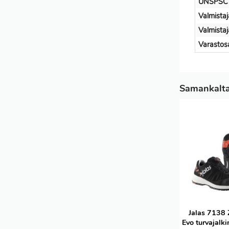
UNSPSC
Valmistaj
Valmista
Varastos
Samankaltai
Jalas 7138 
Evo turvajalki