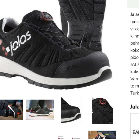
Jala
työs
viik
kiin
pehm
koko
pido
JALA
kak
Varm
toim
Turk
Jal
EA