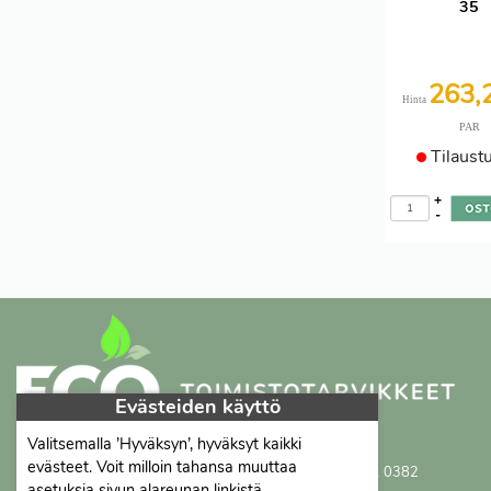
35
263,
Hinta
PAR
Tilaust
+
-
Evästeiden käyttö
Valitsemalla ’Hyväksyn’, hyväksyt kaikki
Proficient Co Oy
FI07452333
evästeet. Voit milloin tahansa muuttaa
Ma-To 8-16, Pe 8-15 | myynti@proficient.fi | Puh: 050 341 0382
asetuksia sivun alareunan linkistä.