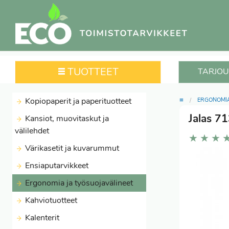
TUOTTEET
TARJOU
≡
Kopiopaperit ja paperituotteet
ERGONOMIA
Jalas 71
Kansiot, muovitaskut ja
välilehdet
★
★
★
Värikasetit ja kuvarummut
Ensiaputarvikkeet
Ergonomia ja työsuojavälineet
Kahviotuotteet
Kalenterit