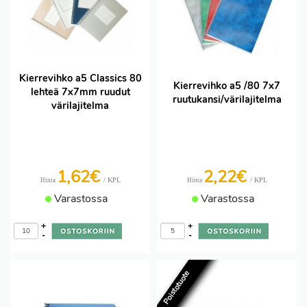
Kierrevihko a5 Classics 80
Kierrevihko a5 /80 7x7
lehteä 7x7mm ruudut
ruutukansi/värilajitelma
värilajitelma
1,62€
2,22€
/ KPL
/ KPL
Hinta
Hinta
Varastossa
Varastossa
+
+
-
-
Poistotuote