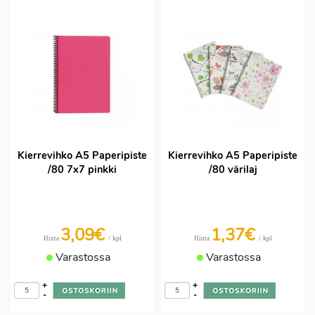
Kierrevihko A5 Paperipiste
Kierrevihko A5 Paperipiste
/80 7x7 pinkki
/80 värilaj
3,09€
1,37€
/ kpl
/ kpl
Hinta
Hinta
Varastossa
Varastossa
+
+
-
-