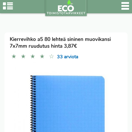
Kierrevihko a5 80 lehteä sininen muovikansi
7x7mm ruudutus hinta 3,87€
★
★
★
★
☆
33 arviota