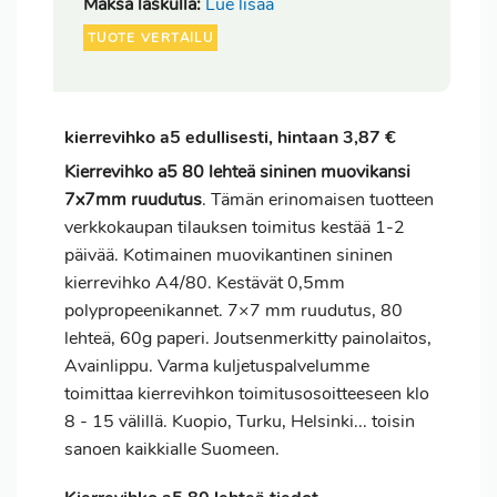
Maksa laskulla:
Lue lisää
TUOTE VERTAILU
kierrevihko a5 edullisesti, hintaan 3,87 €
Kierrevihko a5 80 lehteä sininen muovikansi
7x7mm ruudutus
. Tämän erinomaisen tuotteen
verkkokaupan tilauksen
toimitus
kestää 1-2
päivää. Kotimainen muovikantinen sininen
kierrevihko A4/80. Kestävät 0,5mm
polypropeenikannet. 7×7 mm ruudutus, 80
lehteä, 60g paperi. Joutsenmerkitty painolaitos,
Avainlippu. Varma kuljetuspalvelumme
toimittaa kierrevihkon toimitusosoitteeseen klo
8 - 15 välillä. Kuopio, Turku, Helsinki... toisin
sanoen kaikkialle Suomeen.