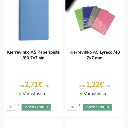
Kierrevihko A5 Paperipiste
Kierrevihko A5 Lyreco /40
/80 7x7 sin
7x7 mm
2,71€
1,22€
/ kpl
/ kpl
Hinta
Hinta
Varastossa
Varastossa
+
+
-
-