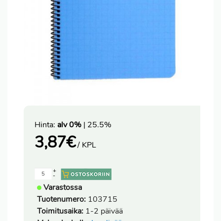
Hinta:
alv 0%
| 25.5%
3,87
€
/ KPL
+
-
Varastossa
Tuotenumero:
103715
Toimitusaika:
1-2 päivää