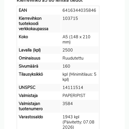
Kierrevihko a5 80 lehteä tiedot
EAN
6416344035846
Kierrevihkon
103715
tuotekoodi
verkkokaupassa
Koko
A5 (148 x 210
mm)
Lavalla (kpl)
2500
Ominaisuus
Ruudutettu
Sivumäärä
160
Tilausyksikkö
kpl (Minimitilaus: 5
kpl)
UNSPSC
14111514
Valmistaja
PAPERIPIST
Valmistajan
3584
tuotenumero
Varastosaldo
1943 kpl
(Päivitetty: 07.08
2026)