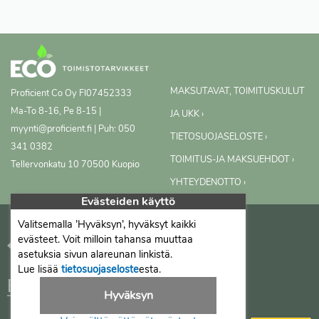
MAKSUTAVAT, TOIMITUSKULUT
Proficient Co Oy
FI07452333
Ma-To 8-16, Pe 8-15 |
JA UKK ›
myynti@proficient.fi | Puh: 050
TIETOSUOJASELOSTE ›
341 0382
TOIMITUS-JA MAKSUEHDOT ›
Tellervonkatu 10 70500 Kuopio
YHTEYDENOTTO ›
Evästeiden käyttö
Valitsemalla ’Hyväksyn’, hyväksyt kaikki
evästeet. Voit milloin tahansa muuttaa
asetuksia sivun alareunan linkistä.
Lue lisää
tietosuojaseloste
esta.
Hyväksyn