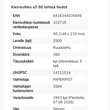
Kierrevihko a5 80 lehteä tiedot
EAN
6416344035846
Kierrevihkon tuotekoodi
103715
verkkokaupassa
Koko
A5 (148 x 210 mm)
Lavalla (kpl)
2500
Ominaisuus
Ruudutettu
Sivumäärä
160
Tilausyksikkö
kpl (Minimitilaus: 5
kpl)
UNSPSC
14111514
Valmistaja
PAPERIPIST
Valmistajan
3584
tuotenumero
Varastosaldo
1943 kpl (Päivitetty:
07.08 2026)
Väri
Sininen