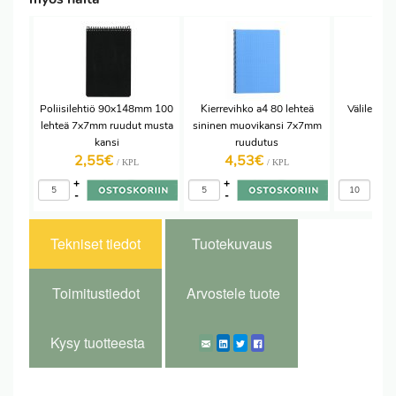
Poliisilehtiö 90x148mm 100
Kierrevihko a4 80 lehteä
Välilehti 
lehteä 7x7mm ruudut musta
sininen muovikansi 7x7mm
kansi
ruudutus
2,55€
4,53€
1,
/ KPL
/ KPL
+
+
+
-
-
-
Tekniset tiedot
Tuotekuvaus
Toimitustiedot
Arvostele tuote
Kysy tuotteesta