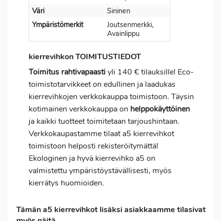
Väri
Sininen
Ympäristömerkit
Joutsenmerkki,
Avainlippu
kierrevihkon TOIMITUSTIEDOT
Toimitus
rahtivapaasti
yli 140 € tilauksille! Eco-
toimistotarvikkeet on edullinen ja laadukas
kierrevihkojen verkkokauppa toimistoon. Täysin
kotimainen verkkokauppa on
helppokäyttöinen
ja kaikki tuotteet toimitetaan tarjoushintaan.
Verkkokaupastamme tilaat a5 kierrevihkot
toimistoon helposti rekisteröitymättä!
Ekologinen ja hyvä kierrevihko a5 on
valmistettu ympäristöystävällisesti, myös
kierrätys huomioiden.
Tämän a5 kierrevihkot lisäksi asiakkaamme tilasivat
myös näitä