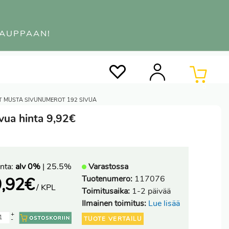
KAUPPAAN!
0
T MUSTA SIVUNUMEROT 192 SIVUA
vua hinta 9,92€
nta:
alv 0%
| 25.5%
Varastossa
Tuotenumero:
117076
,92
€
/ KPL
Toimitusaika:
1-2 päivää
Ilmainen toimitus:
Lue lisää
+
TUOTE VERTAILU
-