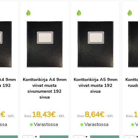
a A4 9mm
Konttorikirja A4 9mm
Konttorikirja A5 9mm
Kontto
ta 192
viivat musta
viivat musta 192
ruud
sivunumerot 192
sivua
sivua
2€
18,43€
8,64€
1
/ KPL
/ KPL
/ KPL
Hinta
Hinta
Hinta
ssa
Varastossa
Varastossa
V
+
+