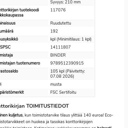
Syvyys: 210 mm
ttorikirjan tuotekoodi
117076
rkkokaupassa
inaisuus
Ruudutettu
vumäärä
192
ausyksikkö
kpl (Minimitilaus: 1 kpl)
SPSC
14111807
mistaja
BINDER
mistajan tuotenumero
9789512390915
astosaldo
105 kpl (Päivitetty:
07.08 2026)
i
musta
äristömerkit
FSC Sertifoitu
ttorikirjan TOIMITUSTIEDOT
inen kuljetus
, kun toimistotarvike tilaus ylittää 140 euroa! Eco-
istotarvikkeet on huokea ja tasokas konttorikirjojen