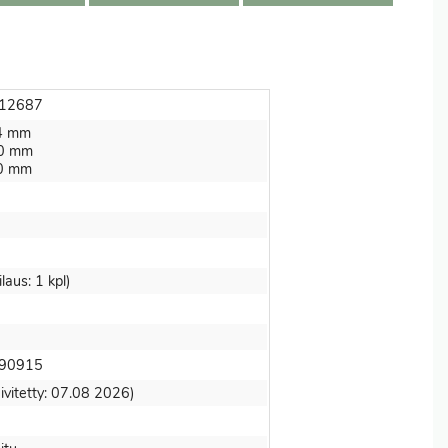
12687
14 mm
50 mm
10 mm
ilaus: 1 kpl)
90915
ivitetty: 07.08 2026)