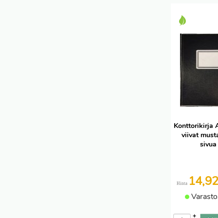
Konttorikirj
viivat mus
sivua
14,9
Hinta
Varasto
+