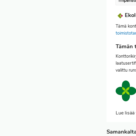
Ympärist
Ekol
Tämä kontt
toimistota
Tämän t
Konttoriki
laatuserti
valittu run
Lue lisää
Samankaltai