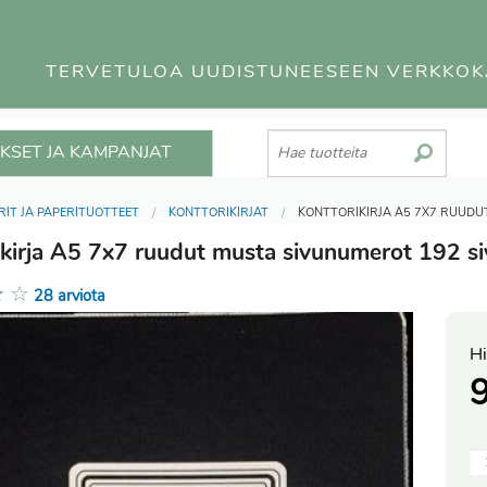
TERVETULOA UUDISTUNEESEEN VERKKO
KSET JA KAMPANJAT
RIT JA PAPERITUOTTEET
KONTTORIKIRJAT
KONTTORIKIRJA A5 7X7 RUUDU
ikirja A5 7x7 ruudut musta sivunumerot 192 si
★
☆
28 arviota
Hi
9