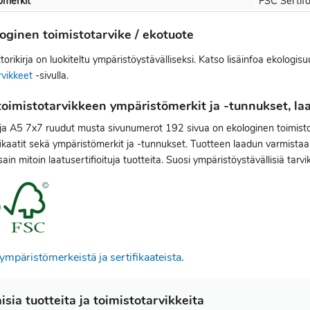
ömerkit
FSC Sertifo
oginen toimistotarvike / ekotuote
orikirja on luokiteltu ympäristöystävälliseksi. Katso lisäinfoa ekologis
rvikkeet
-sivulla.
oimistotarvikkeen ympäristömerkit ja -tunnukset, laat
rja A5 7x7 ruudut musta sivunumerot 192 sivua on ekologinen toimist
fikaatit sekä ympäristömerkit ja -tunnukset. Tuotteen laadun varmistaa 
sain mitoin laatusertifioituja tuotteita. Suosi ympäristöystävällisiä tarvi
ympäristömerkeistä ja sertifikaateista
.
sia tuotteita ja toimistotarvikkeita