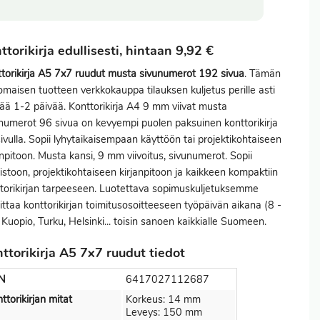
ttorikirja edullisesti, hintaan 9,92 €
torikirja A5 7x7 ruudut musta sivunumerot 192 sivua
. Tämän
omaisen tuotteen verkkokauppa tilauksen kuljetus perille asti
ää 1-2 päivää. Konttorikirja A4 9 mm viivat musta
numerot 96 sivua on kevyempi puolen paksuinen konttorikirja
ivulla. Sopii lyhytaikaisempaan käyttöön tai projektikohtaiseen
anpitoon. Musta kansi, 9 mm viivoitus, sivunumerot. Sopii
istoon, projektikohtaiseen kirjanpitoon ja kaikkeen kompaktiin
torikirjan tarpeeseen. Luotettava sopimuskuljetuksemme
ittaa konttorikirjan toimitusosoitteeseen työpäivän aikana (8 -
 Kuopio, Turku, Helsinki... toisin sanoen kaikkialle Suomeen.
ttorikirja A5 7x7 ruudut tiedot
N
6417027112687
ttorikirjan mitat
Korkeus: 14 mm
Leveys: 150 mm