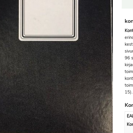
kon
Kont
erin
kest
sivu
96 s
kirj
toim
kont
toim
15).
Kon
EA
Kon