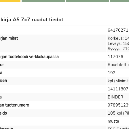
ikirja A5 7x7 ruudut tiedot
64170271
irjan mitat
Korkeus: 
Leveys: 1
Syvyys: 2
irjan tuotekoodi verkkokaupassa
117076
us
Ruudutettu
rä
192
ikkö
kpl (Minimit
14111807
a
BINDER
jan tuotenumero
97895123
aldo
105 kpl (Pä
musta