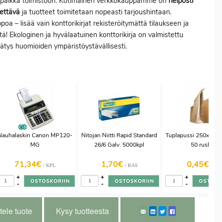
opaikka toimistoon. Kotimainen verkkokauppamme on
helposti
ettävä
ja tuotteet toimitetaan nopeasti tarjoushintaan.
poa – lisää vain konttorikirjat rekisteröitymättä tilaukseen ja
tä! Ekologinen ja hyvälaatuinen konttorikirja on valmistettu
rätys huomioiden ympäristöystävällisesti.
Nauhalaskin Canon MP120-
Nitojan Niitti Rapid Standard
Tuplapussi 250x38
MG
26/6 Galv. 5000kpl
50 ruskea
71,34€
1,70€
0,45€
/ KPL
/ RAS
/ kpl
+
+
+
-
-
-
tele tuote
Kysy tuotteesta