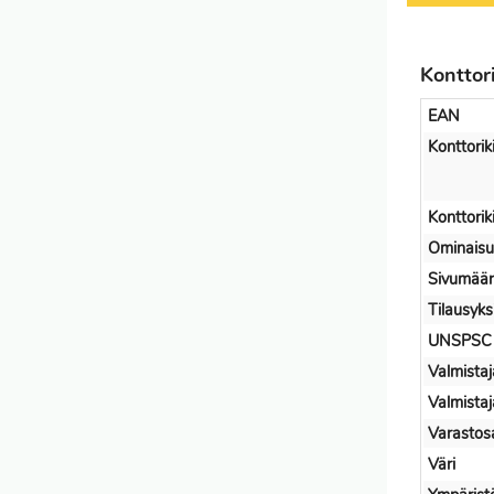
Konttor
EAN
Konttorik
Konttorik
Ominaisu
Sivumää
Tilausyks
UNSPSC
Valmistaj
Valmista
Varastos
Väri