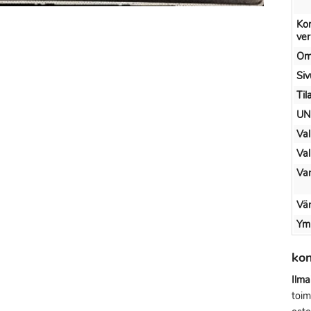
Kon
ve
Om
Si
Til
UN
Val
Val
Var
Vär
Ymp
kon
Ilma
toim