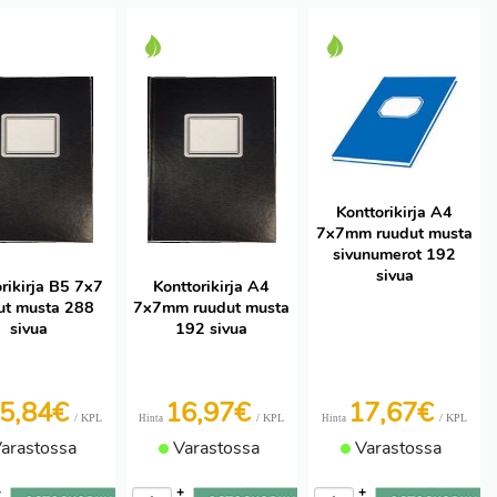
Konttorikirja A4
7x7mm ruudut musta
sivunumerot 192
sivua
rikirja B5 7x7
Konttorikirja A4
ut musta 288
7x7mm ruudut musta
sivua
192 sivua
5,84€
16,97€
17,67€
/ KPL
/ KPL
/ KPL
Hinta
Hinta
arastossa
Varastossa
Varastossa
+
+
+