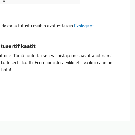
itu
uudesta ja tutustu muihin ekotuotteisiin
Ekologiset
usertifikaatit
otuote. Tämä tuote tai sen valmistaja on saavuttanut nämä
laatusertifikaatti. Econ toimistotarvikkeet - valikoimaan on
kkeita!