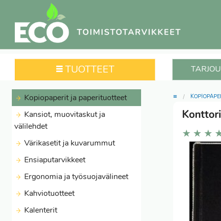
TUOTTEET
TARJOU
≡
Kopiopaperit ja paperituotteet
KOPIOPAPE
Konttor
Kansiot, muovitaskut ja
välilehdet
★
★
★
Värikasetit ja kuvarummut
Ensiaputarvikkeet
Ergonomia ja työsuojavälineet
Kahviotuotteet
Kalenterit