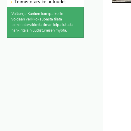
Toimistotarvike uutuudet
Valtion ja Kuntien toimipaikoille
voidaan verkkokaupasta
tilata
toimistotarvikkeita ilman kilpailutusta
hankintalain uudistumisen myötä.