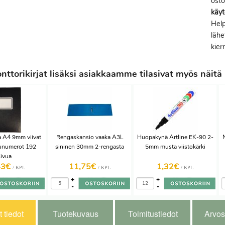
ost
käyt
Help
lähe
kier
ttorikirjat lisäksi asiakkaamme tilasivat myös näitä
ja A4 9mm viivat
Rengaskansio vaaka A3L
Huopakynä Artline EK-90 2-
unumerot 192
sininen 30mm 2-rengasta
5mm musta viistokärki
sivua
43€
11,75€
1,32€
/ KPL
/ KPL
/ KPL
+
+
-
-
 tiedot
Tuotekuvaus
Toimitustiedot
Arvos