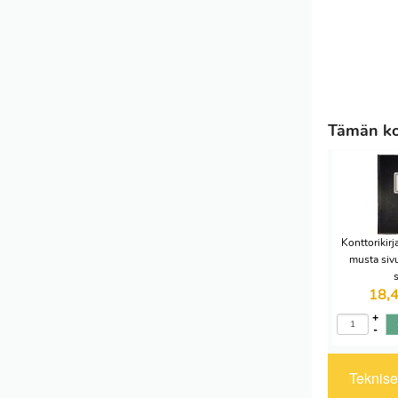
Tämän kon
Konttorikir
musta siv
18,
+
-
Tekniset