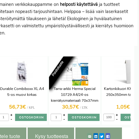
imainen verkkokauppamme on
helposti käytettävä
ja tuotteet
itetaan nopeasti tarjoushintaan. Helppoa – lisää vain laserkasetit
steröitymättä tilaukseen ja lähetä! Ekologinen ja hyvälaatuinen
rkasetti on valmistettu ympäristöystävällisesti ja kierrätys huomioon
en.
Poistotuote
Durable Combiboxx XL A4
Tarra-arkki Herma Special
Kartonkikuori KK5 va
5-os muovi kirkas
10729 A4/24-os
250x350mm tarrasu
kierrätysmateriaali 70x37mm
56,73€
30,57€
1,05€
80ark
/ KPL
/ LTK
/ KPL
+
+
+
-
-
-
tele tuote
Kysy tuotteesta