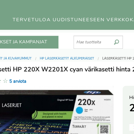
TERVETULOA UUDISTUNEESEEN VERKKO
KSET JA KAMPANJAT
IT JA KUVARUMMUT
HP LASERKASETIT ALKUPERÄISET
LASERKASETTI HP 
setti HP 220X W2201X cyan värikasetti hinta
★
☆
5 arviota
Hi