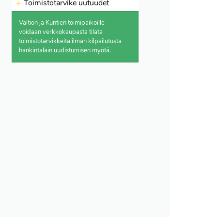
Toimistotarvike uutuudet
Valtion ja Kuntien toimipaikoille
voidaan verkkokaupasta
tilata
toimistotarvikkeita ilman kilpailutusta
hankintalain uudistumisen myötä.