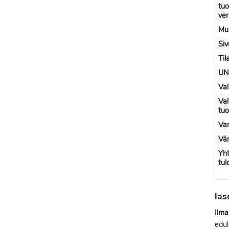
tuo
ve
Muu
Si
Til
UN
Val
Val
tu
Var
Vär
Yh
tul
la
Ilma
edul