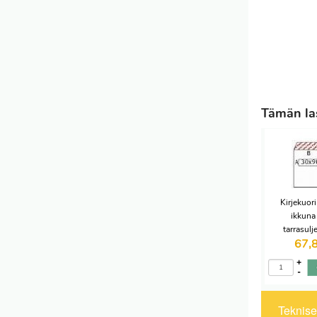
Tämän las
Kirjekuor
ikkun
tarrasul
67,
+
-
Tekniset