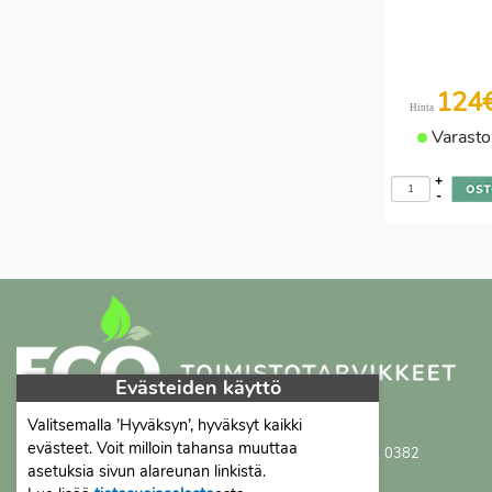
124
Hinta
Varasto
+
-
Evästeiden käyttö
Valitsemalla ’Hyväksyn’, hyväksyt kaikki
Proficient Co Oy
FI07452333
evästeet. Voit milloin tahansa muuttaa
Ma-To 8-16, Pe 8-15 | myynti@proficient.fi | Puh: 050 341 0382
asetuksia sivun alareunan linkistä.
Tellervonkatu 10 70500 Kuopio