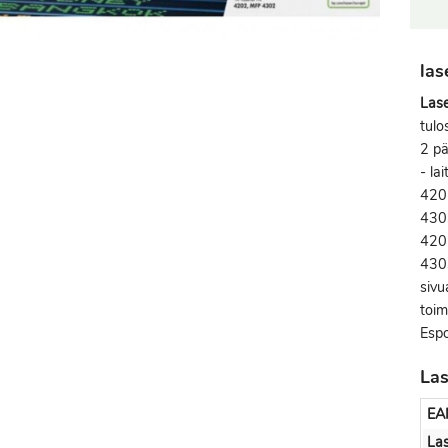
las
Las
tulo
2 pä
- la
420
4303
420
4303
sivu
toim
Espo
La
EA
Las