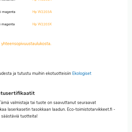
ti magenta
Hp W2203A
i magenta
Hp W2203X
it yhteensopivuustaulukosta.
uudesta ja tutustu muihin ekotuotteisiin
Ekologiset
usertifikaatit
ämä valmistaja tai tuote on saavuttanut seuraavat
akaa laserkasetin tasokkaan laadun. Eco-toimistotarvikkeet.fi -
 säästäviä tuotteita!