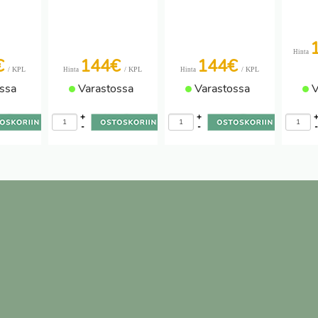
Hinta
€
144€
144€
/ KPL
/ KPL
/ KPL
Hinta
Hinta
ssa
Varastossa
Varastossa
V
+
+
-
-