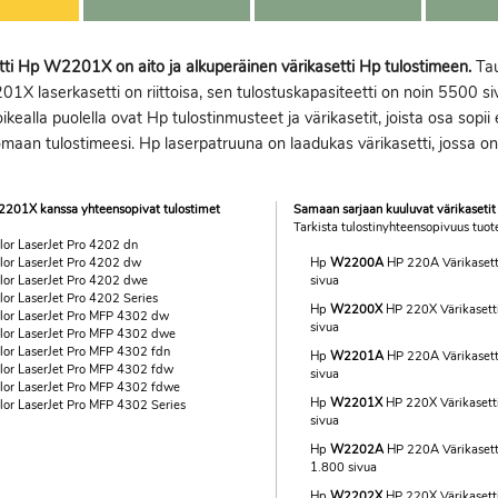
ti Hp W2201X on aito ja alkuperäinen värikasetti Hp tulostimeen.
Tau
01X laserkasetti on riittoisa, sen tulostuskapasiteetti on noin 5500 siv
ikealla puolella ovat Hp tulostinmusteet ja värikasetit, joista osa sopii
maan tulostimeesi. Hp laserpatruuna on laadukas värikasetti, jossa on er
201X kanssa yhteensopivat tulostimet
Samaan sarjaan kuuluvat värikasetit
Tarkista tulostinyhteensopivuus tuote
lor LaserJet Pro 4202 dn
lor LaserJet Pro 4202 dw
Hp
W2200A
HP 220A Värikasett
lor LaserJet Pro 4202 dwe
sivua
or LaserJet Pro 4202 Series
Hp
W2200X
HP 220X Värikasett
lor LaserJet Pro MFP 4302 dw
sivua
lor LaserJet Pro MFP 4302 dwe
lor LaserJet Pro MFP 4302 fdn
Hp
W2201A
HP 220A Värikasett
lor LaserJet Pro MFP 4302 fdw
sivua
lor LaserJet Pro MFP 4302 fdwe
Hp
W2201X
HP 220X Värikasetti
lor LaserJet Pro MFP 4302 Series
sivua
Hp
W2202A
HP 220A Värikasetti
1.800 sivua
Hp
W2202X
HP 220X Värikasetti