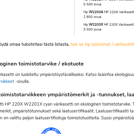
5.500 sivua
Hp
W2203A
HP 220A Värikaset
1.800 sivua
Hp
W2203X
HP 220X Värikasett
5.500 sivua
löydä omaa tulostintasi tästä listasta,
hae se Hp tulostimet / värikaset
oginen toimistotarvike / ekotuote
kasetti on luokiteltu ympäristöystävälliseksi. Katso lisäinfoa ekologis
rvikkeet
-sivulla.
oimistotarvikkeen ympäristömerkit ja -tunnukset, laat
ti HP 220X W2201X cyan värikasetti on ekologinen toimistotarvike. T
erkit, ympäristötunnukset sekä laatusertifikaatit. Laatusertifikaatti t
n on valittu paljon laatusertifioituja toimistotuotteita. Suosi ympäristöä