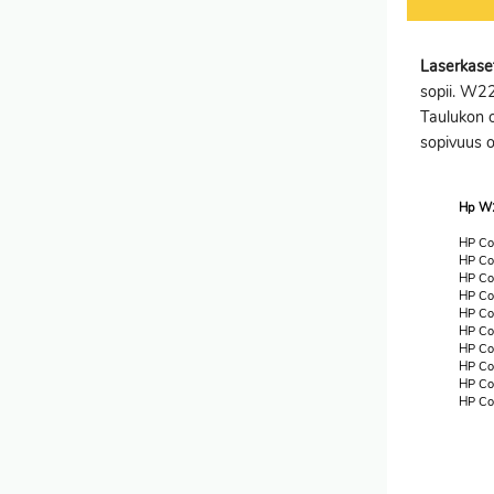
Laserkaset
sopii. W22
Taulukon o
sopivuus o
Hp W2
HP Co
HP Co
HP Co
HP Col
HP Co
HP Co
HP Co
HP Co
HP Co
HP Co