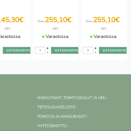
145,30€
255,10€
255,10€
/
/
/
Hinta
Hinta
KPL
KPL
KPL
arastossa
Varastossa
Varastossa
+
+
+
-
-
-
MAKSUTAVAT, TOIMITUSKULUT JA UKK ›
TIETOSUOJASELOSTE ›
TOIMITUS-JA MAKSUEHDOT ›
YHTEYDENOTTO ›