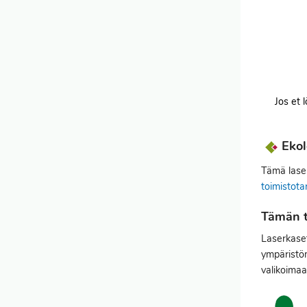
Jos et 
Ekol
Tämä laser
toimistota
Tämän t
Laserkaset
ympäristöm
valikoimaa