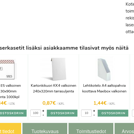
Kot
toim
reki
lase
otta
erkasetit lisäksi asiakkaamme tilasivat myös näitä
i E5 valkoinen
Kartonkikuori KK4 valkoinen
Lehtikotelo A4 aaltopahvia
a 30x90mm
240x320mm tarrasuljenta
koottava Maxibox valkoinen
jenta 1000kpl
84€
0,87€
1,44€
/ LTK
/ KPL
/ KPL
+
+
-
-
 tiedot
Tuotekuvaus
Toimitustiedot
Arvos