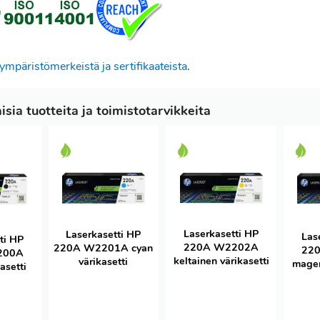
ympäristömerkeistä ja sertifikaateista
.
sia tuotteita ja toimistotarvikkeita
Laserkasetti HP
Laserkasetti HP
Las
ti HP
220A W2202A
220A W2201A cyan
22
200A
keltainen värikasetti
värikasetti
magen
asetti