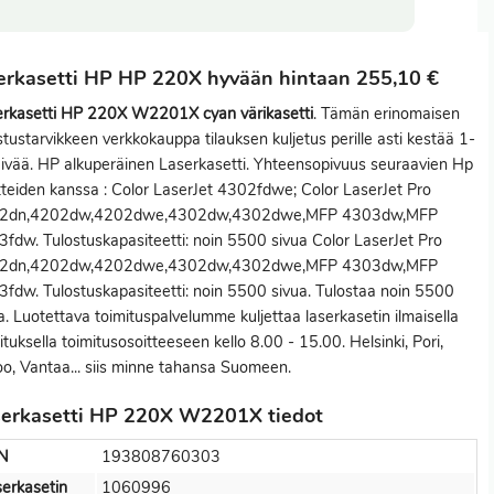
erkasetti HP HP 220X hyvään hintaan 255,10 €
erkasetti HP 220X W2201X cyan värikasetti
. Tämän erinomaisen
stustarvikkeen verkkokauppa tilauksen kuljetus perille asti kestää 1-
ivää. HP alkuperäinen Laserkasetti. Yhteensopivuus seuraavien Hp
itteiden kanssa : Color LaserJet 4302fdwe; Color LaserJet Pro
2dn,4202dw,4202dwe,4302dw,4302dwe,MFP 4303dw,MFP
fdw. Tulostuskapasiteetti: noin 5500 sivua Color LaserJet Pro
2dn,4202dw,4202dwe,4302dw,4302dwe,MFP 4303dw,MFP
fdw. Tulostuskapasiteetti: noin 5500 sivua. Tulostaa noin 5500
a. Luotettava toimituspalvelumme kuljettaa laserkasetin ilmaisella
ituksella toimitusosoitteeseen kello 8.00 - 15.00. Helsinki, Pori,
o, Vantaa... siis minne tahansa Suomeen.
serkasetti HP 220X W2201X tiedot
N
193808760303
erkasetin
1060996