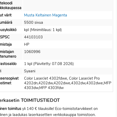
tekoodi
rkkokaupassa
t värit
Musta
Keltainen
Magenta
vumäärä
5500 sivua
ausyksikkö
kpl (Minimitilaus: 1 kpl)
SPSC
44103103
mistaja
HP
mistajan
1060996
otenumero
astosaldo
1 kpl (Päivitetty: 07.08 2026)
i
Syaani
teensopivat
Color LaserJet 4302fdwe, Color LaserJet Pro
ostimet
4202dn,4202dw,4202dwe,4302dw,4302dwe,MFP
4303dw,MFP 4303fdw
serkasetin TOIMITUSTIEDOT
inen toimitus
yli 140 € tilauksille! Eco-toimistotarvikkeet on
linen ja laadukas laserkasettien verkkokauppa toimistoon.