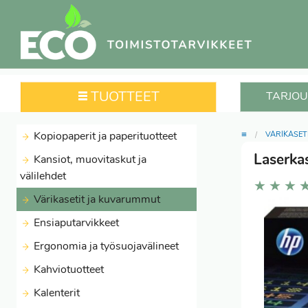
TUOTTEET
TARJOU
≡
Kopiopaperit ja paperituotteet
VÄRIKASET
Laserka
Kansiot, muovitaskut ja
välilehdet
★
★
★
Värikasetit ja kuvarummut
Ensiaputarvikkeet
Ergonomia ja työsuojavälineet
Kahviotuotteet
Kalenterit