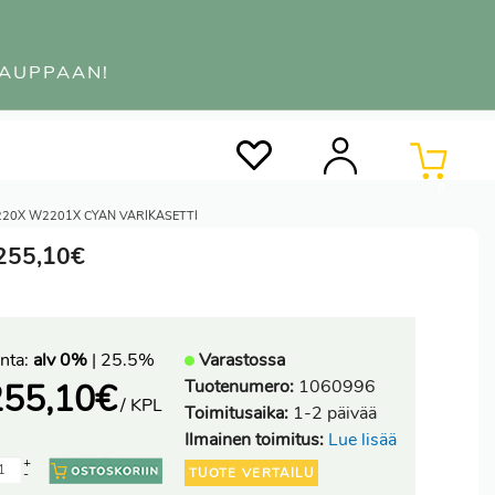
KAUPPAAN!
0
220X W2201X CYAN VÄRIKASETTI
 255,10€
nta:
alv 0%
| 25.5%
Varastossa
Tuotenumero:
1060996
255,10
€
/ KPL
Toimitusaika:
1-2 päivää
Ilmainen toimitus:
Lue lisää
+
TUOTE VERTAILU
-