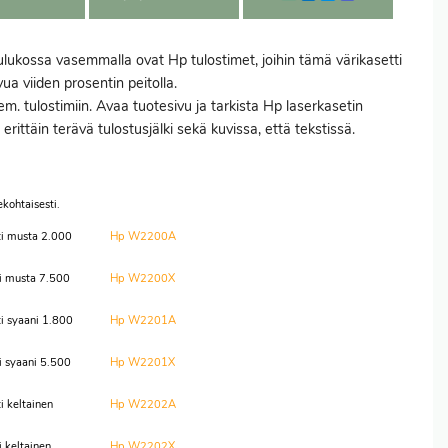
lukossa vasemmalla ovat Hp tulostimet, joihin tämä värikasetti
ua viiden prosentin peitolla.
 em. tulostimiin. Avaa tuotesivu ja tarkista Hp laserkasetin
ittäin terävä tulostusjälki sekä kuvissa, että tekstissä.
kohtaisesti.
i musta 2.000
Hp W2200A
i musta 7.500
Hp W2200X
i syaani 1.800
Hp W2201A
 syaani 5.500
Hp W2201X
 keltainen
Hp W2202A
 keltainen
Hp W2202X