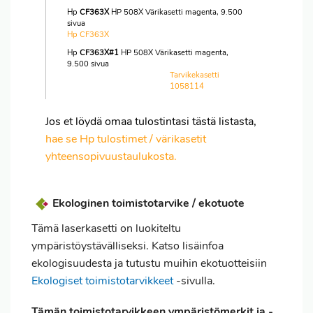
Hp
CF363X
HP 508X Värikasetti magenta, 9.500
sivua
Hp CF363X
Hp
CF363X#1
HP 508X Värikasetti magenta,
9.500 sivua
Tarvikekasetti
1058114
Jos et löydä omaa tulostintasi tästä listasta,
hae se Hp tulostimet / värikasetit
yhteensopivuustaulukosta.
Ekologinen toimistotarvike / ekotuote
Tämä laserkasetti on luokiteltu
ympäristöystävälliseksi. Katso lisäinfoa
ekologisuudesta ja tutustu muihin ekotuotteisiin
Ekologiset toimistotarvikkeet
-sivulla.
Tämän toimistotarvikkeen ympäristömerkit ja -