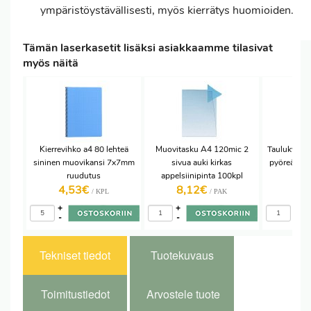
ympäristöystävällisesti, myös kierrätys huomioiden.
Tämän laserkasetit lisäksi asiakkaamme tilasivat
myös näitä
Kierrevihko a4 80 lehteä
Muovitasku A4 120mic 2
Taulukynäsa
sininen muovikansi 7x7mm
sivua auki kirkas
pyöreä 4-vä
ruudutus
appelsiinipinta 100kpl
4,53€
8,12€
6,
/ KPL
/ PAK
+
+
+
-
-
-
Tekniset tiedot
Tuotekuvaus
Toimitustiedot
Arvostele tuote