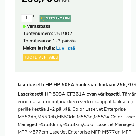
/ KPL
+
-
Varastossa
Tuotenumero:
251902
Toimitusaika:
1-2 päivää
Maksa laskulla:
Lue lisää
TUOTE VERTAILU
laserkasetti HP HP 508A huokeaan hintaan 256,70 
Laserkasetti HP 508A CF361A cyan värikasetti
. Tämä
erinomaisen kopiotarvikkeen verkkokauppatilauksen
to
perille kestää 1-2 päivää. Color LaserJet Enterprise
M552dn,M553dh,M553dn,M553n,M553x,Color LaserJ
Managed M553dnm,M553xm,Color LaserJet Managed 
MFP M577cm,LaserJet Enterprise MFP M577dn,MFP