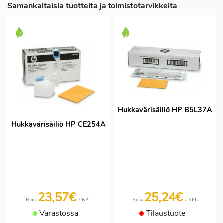
Samankaltaisia tuotteita ja toimistotarvikkeita
Hukkavärisäiliö HP B5L37A
Hukkavärisäiliö HP CE254A
23,57€
25,24€
/ KPL
/ KPL
Hinta
Hinta
Varastossa
Tilaustuote