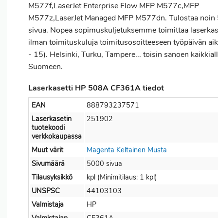
M577f,LaserJet Enterprise Flow MFP M577c,MFP
M577z,LaserJet Managed MFP M577dn. Tulostaa noin
sivua. Nopea sopimuskuljetuksemme toimittaa laserkas
ilman toimituskuluja toimitusosoitteeseen työpäivän ai
- 15). Helsinki, Turku, Tampere... toisin sanoen kaikkial
Suomeen.
Laserkasetti HP 508A CF361A tiedot
EAN
888793237571
Laserkasetin
251902
tuotekoodi
verkkokaupassa
Muut värit
Magenta
Keltainen
Musta
Sivumäärä
5000 sivua
Tilausyksikkö
kpl (Minimitilaus: 1 kpl)
UNSPSC
44103103
Valmistaja
HP
Valmistajan
CF361A