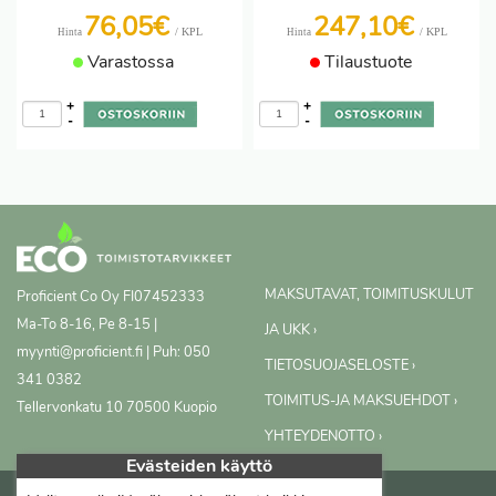
76,05€
247,10€
/ KPL
/ KPL
Hinta
Hinta
Varastossa
Tilaustuote
+
+
-
-
MAKSUTAVAT, TOIMITUSKULUT
Proficient Co Oy
FI07452333
Ma-To 8-16, Pe 8-15 |
JA UKK ›
myynti@proficient.fi | Puh: 050
TIETOSUOJASELOSTE ›
341 0382
TOIMITUS-JA MAKSUEHDOT ›
Tellervonkatu 10 70500 Kuopio
YHTEYDENOTTO ›
Evästeiden käyttö