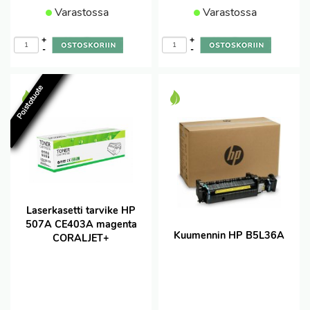
Varastossa
Varastossa
+
+
-
-
Poistotuote
Laserkasetti tarvike HP
507A CE403A magenta
Kuumennin HP B5L36A
CORALJET+