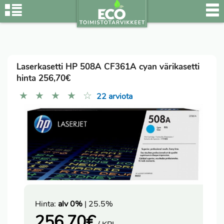
Laserkasetti HP 508A CF361A cyan värikasetti
hinta 256,70€
★
★
★
★
☆
22 arviota
Hinta:
alv 0%
| 25.5%
256,70
€