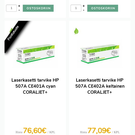
+
+
-
-
Poistotuote
Laserkasetti tarvike HP
Laserkasetti tarvike HP
507A CE401A cyan
507A CE402A keltainen
CORALJET+
CORALJET+
76,60€
77,09€
/ KPL
/ KPL
Hinta
Hinta