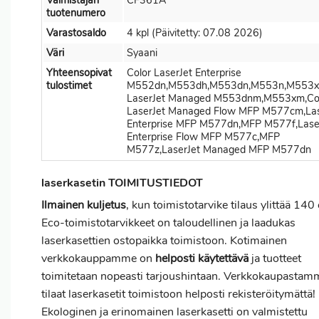
tuotenumero
Varastosaldo
4 kpl (Päivitetty: 07.08 2026)
Väri
Syaani
Yhteensopivat
Color LaserJet Enterprise
tulostimet
M552dn,M553dh,M553dn,M553n,M553x,
LaserJet Managed M553dnm,M553xm,Co
LaserJet Managed Flow MFP M577cm,Las
Enterprise MFP M577dn,MFP M577f,Lase
Enterprise Flow MFP M577c,MFP
M577z,LaserJet Managed MFP M577dn
laserkasetin TOIMITUSTIEDOT
Ilmainen kuljetus
, kun toimistotarvike tilaus ylittää 140
Eco-toimistotarvikkeet on taloudellinen ja laadukas
laserkasettien ostopaikka toimistoon. Kotimainen
verkkokauppamme on
helposti käytettävä
ja tuotteet
toimitetaan nopeasti tarjoushintaan. Verkkokaupastam
tilaat laserkasetit toimistoon helposti rekisteröitymättä!
Ekologinen ja erinomainen laserkasetti on valmistettu