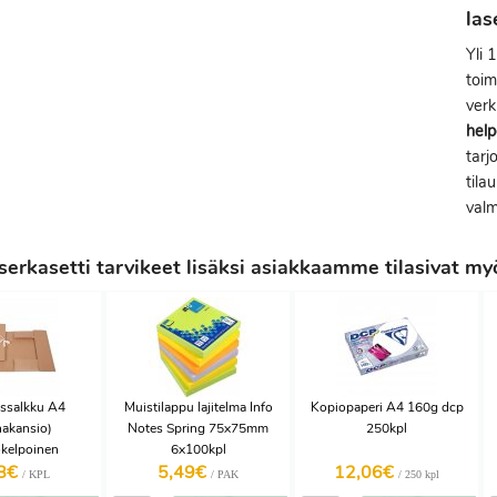
la
Yli 
toim
ver
help
tarj
tila
valm
erkasetti tarvikeet lisäksi asiakkaamme tilasivat my
ussalkku A4
Muistilappu lajitelma Info
Kopiopaperi A4 160g dcp
akansio)
Notes Spring 75x75mm
250kpl
okelpoinen
6x100kpl
68€
5,49€
12,06€
/ KPL
/ PAK
/ 250 kpl