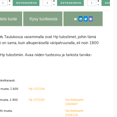
+
+
+
-
-
-
tele tuote
Kysy tuotteesta
n.
Taulukossa vasemmalla ovat Hp tulostimet, joihin tämä
ti on sama, kuin alkuperäisellä väripatruunalla, eli noin 1800
p tulostimiin. Avaa niiden tuotesivu ja tarkista tarvike-
kohtaisesti.
 musta, 1.600
Hp CF210A
 musta, 2.400
Hp CF210X
Tarvikekasetti
1000647
ti musta,
Tarvikekasetti
1058126