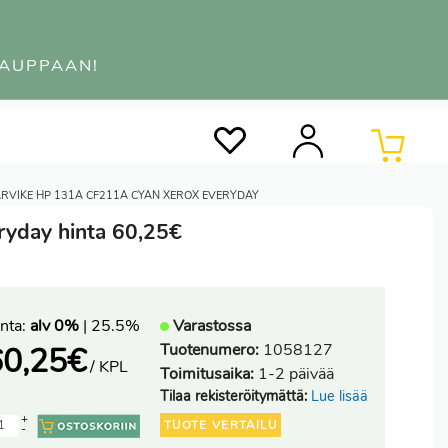
KAUPPAAN!
0
ARVIKE HP 131A CF211A CYAN XEROX EVERYDAY
ryday hinta 60,25€
nta:
alv 0%
| 25.5%
Varastossa
Tuotenumero:
1058127
60,25
€
/ KPL
Toimitusaika:
1-2 päivää
Tilaa rekisteröitymättä:
Lue lisää
+
TUOTE VERTAILU
-