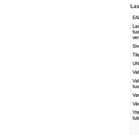
Las
EA
Las
tuo
ve
Si
Til
UN
Val
Val
tu
Var
Vär
Yh
tul