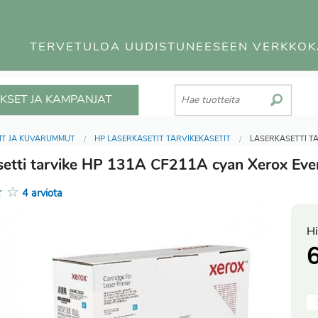
TERVETULOA UUDISTUNEESEEN VERKKO
KSET JA KAMPANJAT
IT JA KUVARUMMUT
HP LASERKASETIT TARVIKEKASETIT
LASERKASETTI T
setti tarvike HP 131A CF211A cyan Xerox Eve
★
☆
4 arviota
Hi