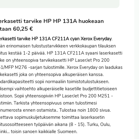
erkasetti tarvike HP HP 131A huokeaan
taan 60,25 €
erkasetti tarvike HP 131A CF211A cyan Xerox Everyday
.
n erinomaisen tulostustarvikkeen verkkokaupan tilauksen
itus
kestää 1-2 päivää. HP 131A CF211A syaani laserkasetti
ike on yhteensopiva tarvikekasetti HP LaserJet Pro 200
/MFP M276 -sarjan tulostimille. Xerox Everyday on laadukas
ikekasetti joka on yhteensopiva alkuperäisen kanssa.
dardikapasiteetti sopii normaaliin toimistotulostukseen.
lisempi vaihtoehto alkuperäiselle kasetille budjettitietoiseen
istoon. Sopii yhteensopiviin HP LaserJet Pro 200 M251 -
stimiin. Tarkista yhteensopivuus oman tulostimesi
inumerosta ennen ostamista.. Tulostaa noin 1800 sivua.
ettava sopimuskuljetuksemme toimittaa laserkasetin
itusosoitteeseen työpäivän aikana (8 - 15). Turku, Oulu,
inki... toisin sanoen kaikkialle Suomeen.