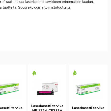
tifikaatti takaa laserkasetti tarvikkeen erinomaisen laadun.
 tuotteita. Suosi ekologisia toimistotuotteita!
Laserkasetti tarvike
kasetti tarvike
Laserkasetti tarvike
HP 131A CF213A