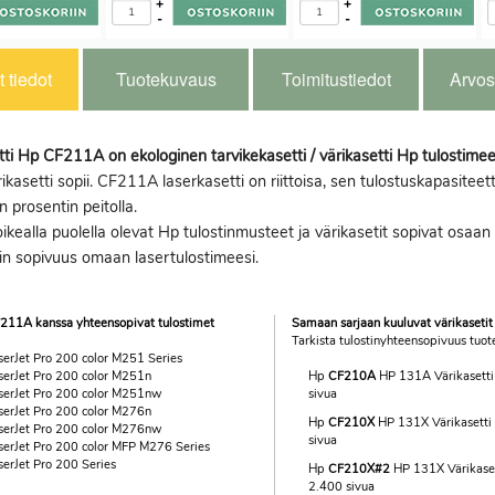
+
+
-
-
 tiedot
Tuotekuvaus
Toimitustiedot
Arvos
ti Hp CF211A on ekologinen tarvikekasetti / värikasetti Hp tulostimee
rikasetti sopii. CF211A laserkasetti on riittoisa, sen tulostuskapasiteet
n prosentin peitolla.
ikealla puolella olevat Hp tulostinmusteet ja värikasetit sopivat osaan H
in sopivuus omaan lasertulostimeesi.
211A kanssa yhteensopivat tulostimet
Samaan sarjaan kuuluvat värikasetit
Tarkista tulostinyhteensopivuus tuote
erJet Pro 200 color M251 Series
serJet Pro 200 color M251n
Hp
CF210A
HP 131A Värikasetti
serJet Pro 200 color M251nw
sivua
serJet Pro 200 color M276n
Hp
CF210X
HP 131X Värikasetti
serJet Pro 200 color M276nw
sivua
serJet Pro 200 color MFP M276 Series
erJet Pro 200 Series
Hp
CF210X#2
HP 131X Värikaset
2.400 sivua