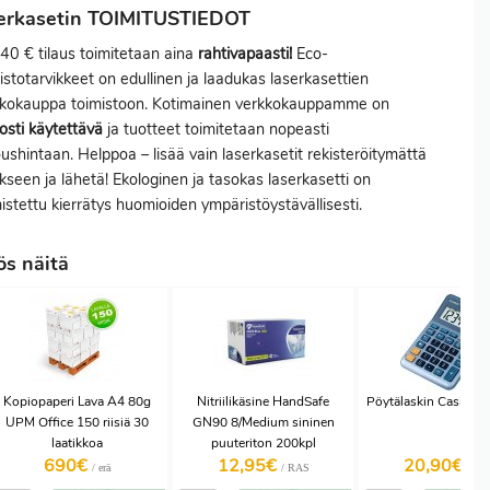
serkasetin TOIMITUSTIEDOT
140 € tilaus toimitetaan aina
rahtivapaasti!
Eco-
istotarvikkeet on edullinen ja laadukas laserkasettien
kkokauppa toimistoon. Kotimainen verkkokauppamme on
osti käytettävä
ja tuotteet toimitetaan nopeasti
oushintaan. Helppoa – lisää vain laserkasetit rekisteröitymättä
ukseen ja lähetä! Ekologinen ja tasokas laserkasetti on
istettu kierrätys huomioiden ympäristöystävällisesti.
ös näitä
Kopiopaperi Lava A4 80g
Nitriilikäsine HandSafe
Pöytälaskin Casio 
UPM Office 150 riisiä 30
GN90 8/Medium sininen
laatikkoa
puuteriton 200kpl
690€
12,95€
20,90€
/ erä
/ RAS
/ KP