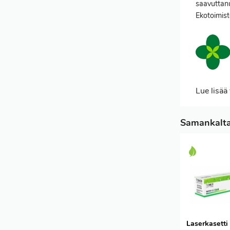
saavuttanu
Ekotoimist
Lue lisää
Samankaltai
Laserkasetti 