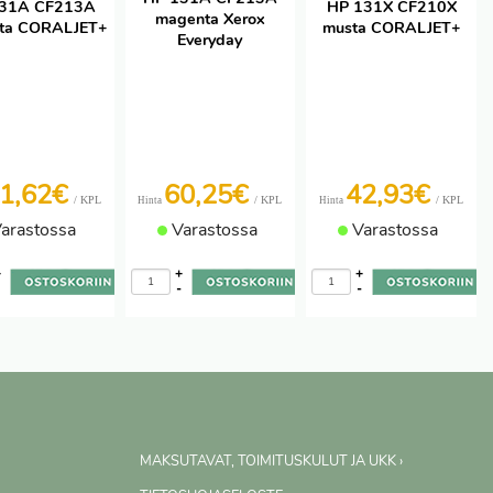
131A CF213A
HP 131X CF210X
magenta Xerox
ta CORALJET+
musta CORALJET+
Everyday
1,62€
60,25€
42,93€
/ KPL
/ KPL
/ KPL
Hinta
Hinta
arastossa
Varastossa
Varastossa
+
+
+
-
-
-
MAKSUTAVAT, TOIMITUSKULUT JA UKK ›