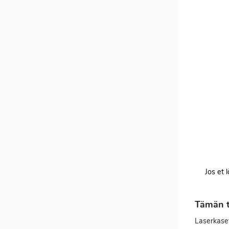
Jos et 
Tämän t
Laserkaset