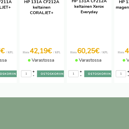
HP 131A CF212A
F211A
HP 131A CF212A
HP 
keltainen Xerox
LJET+
keltainen
magen
Everyday
CORALJET+
7€
42,19€
60,25€
4
/ KPL
/ KPL
/ KPL
Hinta
Hinta
Hinta
ssa
Varastossa
Varastossa
V
+
+
-
-