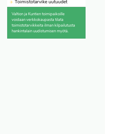
Toimistotarvike uutuudet
Valtion ja Kuntien toimipaikoille
voidaan verkkokaupasta
tilata
toimistotarvikkeita ilman kilpailutusta
hankintalain uudistumisen myötä.