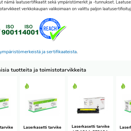
t nämä laatusertifikaatit sekä ympäristömerkit ja -tunnukset. Laatuser
otarvikkeet verkkokaupan valikoimaan on valittu paljon laatusertifioituja
ympäristömerkeistä ja sertifikaateista
.
sia tuotteita ja toimistotarvikkeita
Laserkasetti tarvike
tarvike
Laserkasetti tarvike
Laser