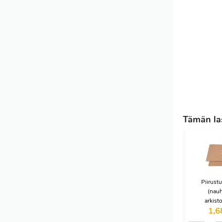
Tämän las
Piirust
(nauh
arkist
1,