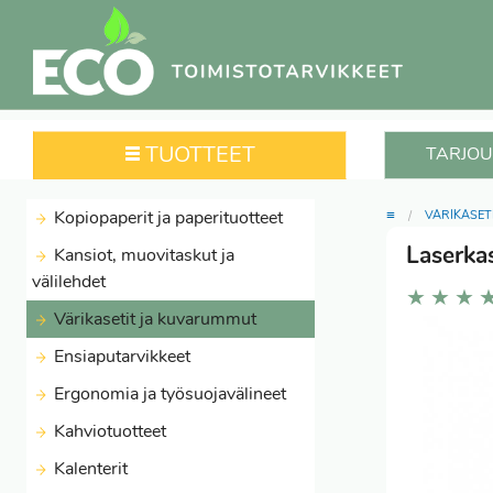
TUOTTEET
TARJOU
≡
Kopiopaperit ja paperituotteet
VÄRIKASET
Laserka
Kansiot, muovitaskut ja
välilehdet
★
★
★
Värikasetit ja kuvarummut
Ensiaputarvikkeet
Ergonomia ja työsuojavälineet
Kahviotuotteet
Kalenterit