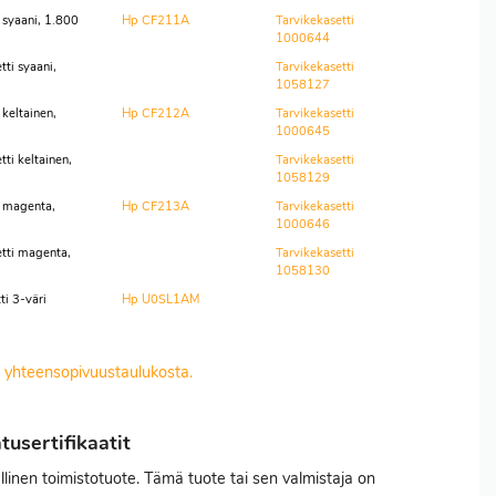
 syaani, 1.800
Hp CF211A
Tarvikekasetti
1000644
ti syaani,
Tarvikekasetti
1058127
keltainen,
Hp CF212A
Tarvikekasetti
1000645
ti keltainen,
Tarvikekasetti
1058129
 magenta,
Hp CF213A
Tarvikekasetti
1000646
tti magenta,
Tarvikekasetti
1058130
i 3-väri
Hp U0SL1AM
it yhteensopivuustaulukosta.
usertifikaatit
nen toimistotuote. Tämä tuote tai sen valmistaja on