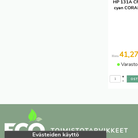
HP 131A C
cyan CORA
41,2
Hinta
Varasto
+
-
Evästeiden käyttö