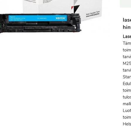
las
hin
Las
Tämä
toim
tarv
M251
tarv
Stan
Edul
toim
tulo
mall
Luot
toim
Hels