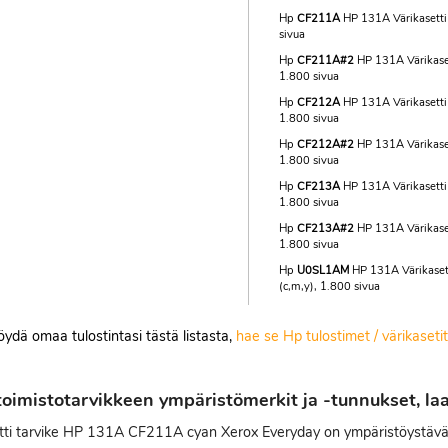
Hp
CF211A
HP 131A Värikasetti
sivua
Hp
CF211A#2
HP 131A Värikaset
1.800 sivua
Hp
CF212A
HP 131A Värikasetti 
1.800 sivua
Hp
CF212A#2
HP 131A Värikaset
1.800 sivua
Hp
CF213A
HP 131A Värikasetti
1.800 sivua
Hp
CF213A#2
HP 131A Värikase
1.800 sivua
Hp
U0SL1AM
HP 131A Värikasett
(c,m,y), 1.800 sivua
löydä omaa tulostintasi tästä listasta,
hae se Hp tulostimet / värikaset
oimistotarvikkeen ympäristömerkit ja -tunnukset, laat
ti tarvike HP 131A CF211A cyan Xerox Everyday on ympäristöystävälli