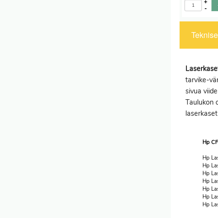
+
-
Tekniset
Laserkaset
tarvike-vä
sivua viide
Taulukon o
laserkaset
Hp CF
Hp Las
Hp La
Hp La
Hp La
Hp La
Hp La
Hp Las