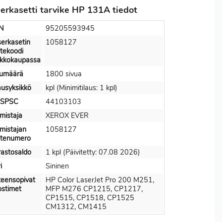
erkasetti tarvike HP 131A tiedot
N
95205593945
erkasetin
1058127
tekoodi
rkkokaupassa
vumäärä
1800 sivua
ausyksikkö
kpl (Minimitilaus: 1 kpl)
SPSC
44103103
mistaja
XEROX EVER
mistajan
1058127
otenumero
astosaldo
1 kpl (Päivitetty: 07.08 2026)
i
Sininen
teensopivat
HP Color LaserJet Pro 200 M251,
ostimet
MFP M276 CP1215, CP1217,
CP1515, CP1518, CP1525
CM1312, CM1415