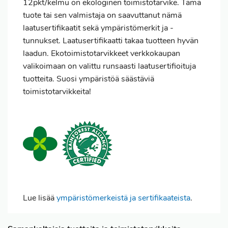
12pkt/kelmu on ekologinen toimistotarvike. Tämä
tuote tai sen valmistaja on saavuttanut nämä
laatusertifikaatit sekä ympäristömerkit ja -
tunnukset. Laatusertifikaatti takaa tuotteen hyvän
laadun. Ekotoimistotarvikkeet verkkokaupan
valikoimaan on valittu runsaasti laatusertifioituja
tuotteita. Suosi ympäristöä säästäviä
toimistotarvikkeita!
Lue lisää
ympäristömerkeistä ja sertifikaateista
.