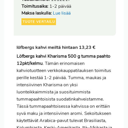
Toimitusaika:
1-2 päivää
Maksa laskulla:
Lue lisää
TUOTE VERTAILU
löfbergs kahvi meiltä hintaan 13,23 €
Löfbergs kahvi Kharisma 500 g tumma paahto
12pkt/kelmu
. Tämän erinomaisen
kahviotuotteen verkkokauppatilauksen
toimitus
perille kestää 1-2 päivää. Tumma, maukas ja
intensiivinen Kharisma on yksi
luonteikkaimmista ja suosituimmista
tummapaahtoisista suodatinkahveistamme.
Tässä tummapaahtoisessa kahvissa on erittäin
syvä maku ja intensiivinen aromi. Sekoitukseen
käytettävät Arabica-pavut tulevat Brasiliasta,
Kolumbiasta, Keski-Amerikasta, Itä-Afrikasta ja