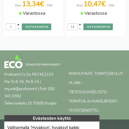
13,34€
10,47€
/ PAK
/ PAK
Hinta
Hinta
Varastossa
Varastossa
+
+
-
-
MAKSUTAVAT, TOIMITUSKULUT
Proficient Co Oy
FI07452333
Ma-To 8-16, Pe 8-15 |
JA UKK ›
myynti@proficient.fi | Puh: 050
TIETOSUOJASELOSTE ›
341 0382
TOIMITUS-JA MAKSUEHDOT ›
Tellervonkatu 10 70500 Kuopio
YHTEYDENOTTO ›
Evästeiden käyttö
Valitsemalla ’Hyväksyn’, hyväksyt kaikki