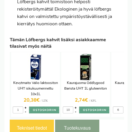
Löfbergs kahvit toimistoon helposti
rekisteröitymättä! Ekologinen ja hyvä löfbergs
kahvi on valmistettu ympäristöystävällisesti ja
kierrätys huomioon ottaen.
Tämän Löfbergs kahvit lisäksi asiakkaamme
tilasivat myös näitä
Kevytmaito Valio laktoositon
Kaurajuoma Oddlygood
Kaurajuoma
UHT iskukuumennettu
Barista UHT 1L gluteeniton
10x1L
20,38€
2,74€
2,
/ LTK
/ KPL
+
+
+
-
-
-
Tekniset tiedot
Tuotekuvaus