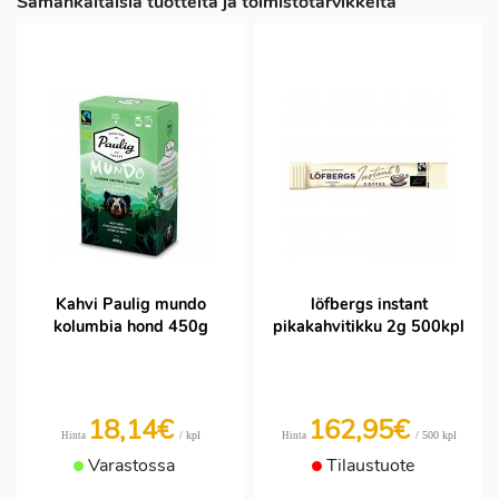
Samankaltaisia tuotteita ja toimistotarvikkeita
Kahvi Paulig mundo
löfbergs instant
kolumbia hond 450g
pikakahvitikku 2g 500kpl
18,14€
162,95€
/ kpl
/ 500 kpl
Hinta
Hinta
Varastossa
Tilaustuote