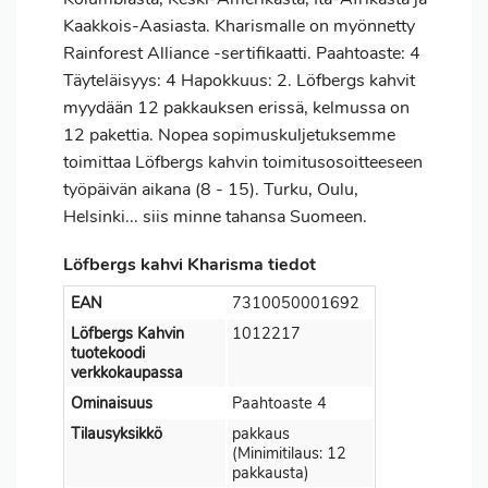
Kaakkois-Aasiasta. Kharismalle on myönnetty
Rainforest Alliance -sertifikaatti. Paahtoaste: 4
Täyteläisyys: 4 Hapokkuus: 2. Löfbergs kahvit
myydään 12 pakkauksen erissä, kelmussa on
12 pakettia. Nopea sopimuskuljetuksemme
toimittaa Löfbergs kahvin toimitusosoitteeseen
työpäivän aikana (8 - 15). Turku, Oulu,
Helsinki... siis minne tahansa Suomeen.
Löfbergs kahvi Kharisma tiedot
EAN
7310050001692
Löfbergs Kahvin
1012217
tuotekoodi
verkkokaupassa
Ominaisuus
Paahtoaste 4
Tilausyksikkö
pakkaus
(Minimitilaus: 12
pakkausta)