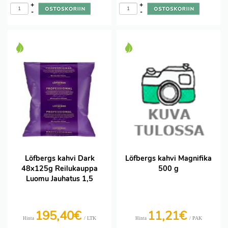
+
+
-
-
Löfbergs kahvi Dark
Löfbergs kahvi Magnifika
48x125g Reilukauppa
500 g
Luomu Jauhatus 1,5
195,40€
11,21€
/ LTK
/ PAK
Hinta
Hinta