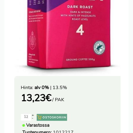
Hinta:
alv 0%
| 13.5%
13,23
€
/ PAK
+
-
Varastossa
Tuotenumero:
1012217