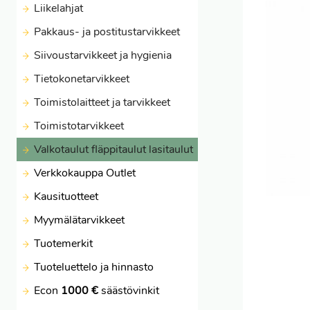
Liikelahjat
Pakkaus- ja postitustarvikkeet
Siivoustarvikkeet ja hygienia
Tietokonetarvikkeet
Toimistolaitteet ja tarvikkeet
Toimistotarvikkeet
Valkotaulut fläppitaulut lasitaulut
Verkkokauppa Outlet
Kausituotteet
Myymälätarvikkeet
Tuotemerkit
Tuoteluettelo ja hinnasto
Econ
1000 €
säästövinkit