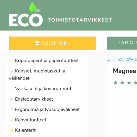
TUOTTEET
TARJOU
≡
Kopiopaperit ja paperituotteet
VALKOTAUL
Magneet
Kansiot, muovitaskut ja
välilehdet
★
★
★
Värikasetit ja kuvarummut
Ensiaputarvikkeet
Ergonomia ja työsuojavälineet
Kahviotuotteet
Kalenterit