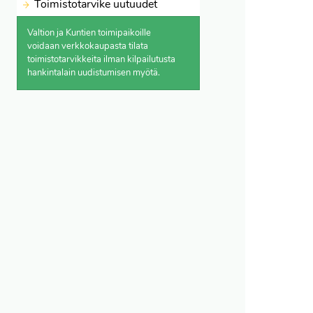
Toimistotarvike uutuudet
Valtion ja Kuntien toimipaikoille
voidaan verkkokaupasta
tilata
toimistotarvikkeita ilman kilpailutusta
hankintalain uudistumisen myötä.