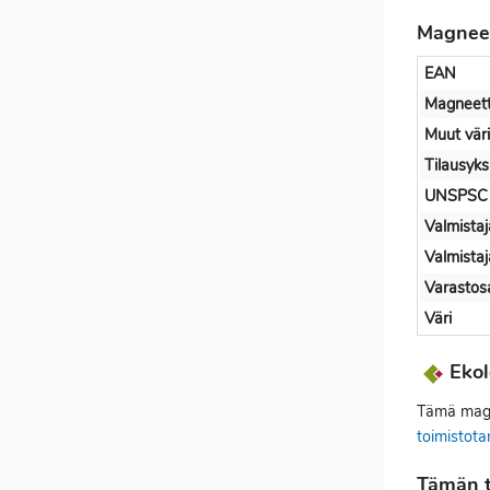
Magneet
EAN
Magneett
Muut väri
Tilausyks
UNSPSC
Valmistaj
Valmista
Varastos
Väri
Ekol
Tämä magne
toimistota
Tämän t