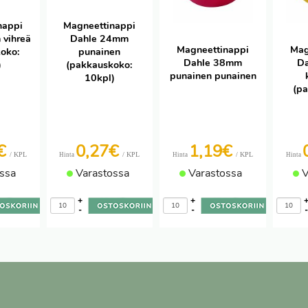
nappi
Magneettinappi
vihreä
Dahle 24mm
Magneettinappi
Mag
oko:
punainen
Dahle 38mm
D
)
(pakkauskoko:
punainen punainen
10kpl)
(p
7€
0,27€
1,19€
/ KPL
/ KPL
/ KPL
Hinta
Hinta
Hinta
ssa
Varastossa
Varastossa
V
+
+
-
-