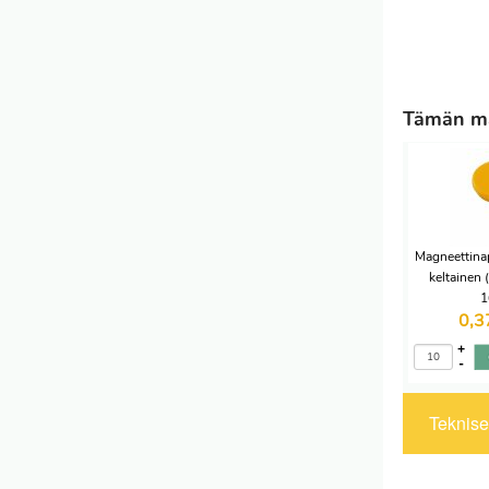
Tämän ma
Magneettina
keltainen
1
0,
+
-
Tekniset