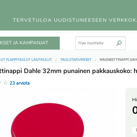
TERVETULOA UUDISTUNEESEEN VERKKO
KSET JA KAMPANJAT
UT FLÄPPITAULUT LASITAULUT
TAULUTARVIKKEET
MAGNEETTINAPPI DAH
tinappi Dahle 32mm punainen pakkauskoko: h
★
☆
23 arviota
Hi
0