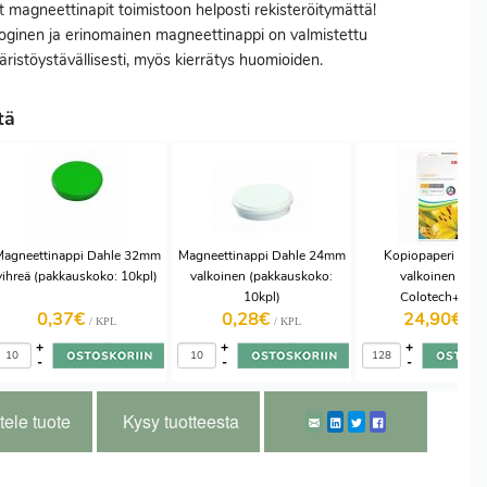
at magneettinapit toimistoon helposti rekisteröitymättä!
oginen ja erinomainen magneettinappi on valmistettu
ristöystävällisesti, myös kierrätys huomioiden.
tä
agneettinappi Dahle 32mm
Magneettinappi Dahle 24mm
Kopiopaperi A4 
vihreä (pakkauskoko: 10kpl)
valkoinen (pakkauskoko:
valkoinen Xero
10kpl)
Colotech+PEF
0,37€
0,28€
24,90€
/ KPL
/ KPL
/ RS
+
+
+
-
-
-
tele tuote
Kysy tuotteesta