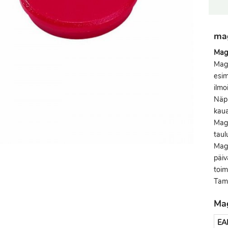
mag
Mag
Magn
esim
ilmo
Näpp
kaua
Magn
taul
Magn
päiv
toim
Tamp
Ma
EA