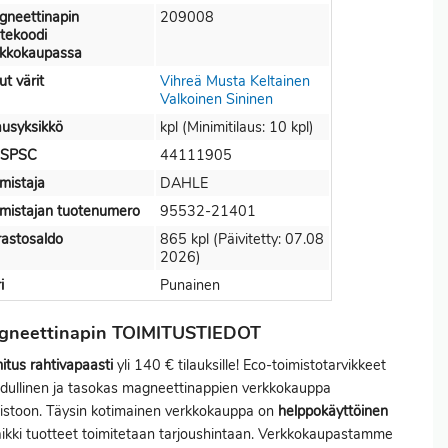
gneettinapin
209008
tekoodi
rkkokaupassa
t värit
Vihreä
Musta
Keltainen
Valkoinen
Sininen
ausyksikkö
kpl (Minimitilaus: 10 kpl)
SPSC
44111905
mistaja
DAHLE
mistajan tuotenumero
95532-21401
astosaldo
865 kpl (Päivitetty: 07.08
2026)
i
Punainen
gneettinapin TOIMITUSTIEDOT
itus
rahtivapaasti
yli 140 € tilauksille! Eco-toimistotarvikkeet
dullinen ja tasokas magneettinappien verkkokauppa
istoon. Täysin kotimainen verkkokauppa on
helppokäyttöinen
aikki tuotteet toimitetaan tarjoushintaan. Verkkokaupastamme