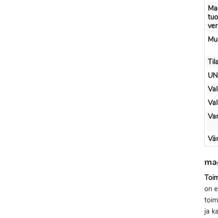
Ma
tuo
ve
Muu
Til
UN
Val
Val
Var
Vär
ma
Toim
on e
toim
ja k