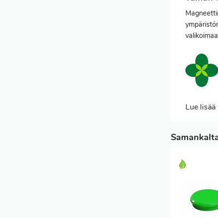
Magneetti
ympäristöm
valikoimaa
Lue lisää
Samankaltai