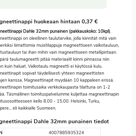
neettinappi huokeaan hintaan 0,37 €
neettinappi Dahle 32mm punainen (pakkauskoko: 10kpl)
.
eettinappi on oleellinen taulutarvike, jolla kiinnität mitä vain
erkiksi liimattomia muistilappuja magneettiseen valkotauluun,
itustauluun tai ihan mihin vain magneettiseen metallipintaan.
ärä taulumagneetti pitää materiaalit kiinni pinnassa niin
n kuin haluat. Valkotaulu magneetti ei käytössä kulu.
eettinapit sopivat täydellisesti yhteen magneettisten
ujen kanssa. Magneettinapit myydään 10 kappaleen erissä.
eettinapin toimitusaika verkkokaupasta tilattuna on 1-2
ää. Täsmällinen toimituspalvelumme kuljettaa magneettinapin
itusosoitteeseen kello 8.00 - 15.00. Helsinki, Turku,
ere... eli kaikkialle Suomeen.
gneettinappi Dahle 32mm punainen tiedot
N
4007885935324