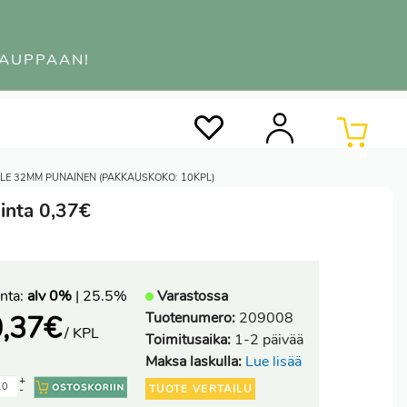
KAUPPAAN!
0
LE 32MM PUNAINEN (PAKKAUSKOKO: 10KPL)
inta 0,37€
nta:
alv 0%
| 25.5%
Varastossa
Tuotenumero:
209008
,37
€
/ KPL
Toimitusaika:
1-2 päivää
Maksa laskulla:
Lue lisää
+
TUOTE VERTAILU
-