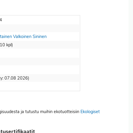
4
tainen
Valkoinen
Sininen
 10 kpl)
tty: 07.08 2026)
gisuudesta ja tutustu muihin ekotuotteisiin
Ekologiset
usertifikaatit