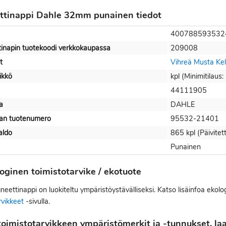
tinappi Dahle 32mm punainen tiedot
400788593532
inapin tuotekoodi verkkokaupassa
209008
t
Vihreä
Musta
Kel
ikkö
kpl (Minimitilaus:
44111905
a
DAHLE
jan tuotenumero
95532-21401
aldo
865 kpl (Päivite
Punainen
oginen toimistotarvike / ekotuote
ettinappi on luokiteltu ympäristöystävälliseksi. Katso lisäinfoa ekolo
rvikkeet
-sivulla.
oimistotarvikkeen ympäristömerkit ja -tunnukset, laat