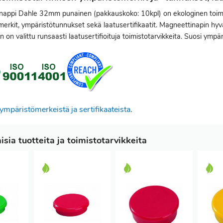
nappi Dahle 32mm punainen (pakkauskoko: 10kpl) on ekologinen toimis
erkit, ympäristötunnukset sekä laatusertifikaatit. Magneettinapin hyvän
n on valittu runsaasti laatusertifioituja toimistotarvikkeita. Suosi ympär
ympäristömerkeistä ja sertifikaateista
.
sia tuotteita ja toimistotarvikkeita