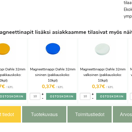
tila
Ekol
ympä
gneettinapit lisäksi asiakkaamme tilasivat myös näi
ppi Dahle 32mm
Magneettinappi Dahle 32mm
Magneettinappi Dahle 32mm
M
 (pakkauskoko:
sininen (pakkauskoko:
valkoinen (pakkauskoko:
0kpl)
10kpl)
10kpl)
37€
0,37€
0,37€
/ KPL
/ KPL
/ KPL
+
+
-
-
 tiedot
Tuotekuvaus
Toimitustiedot
Arvos