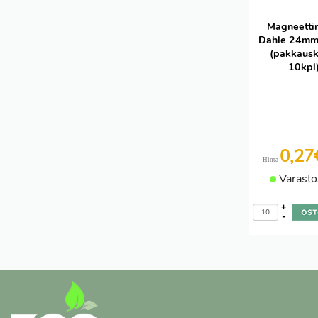
Magneetti
Dahle 24mm 
(pakkausk
10kpl
0,2
Hinta
Varasto
+
-