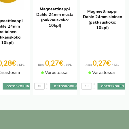
Magneettinappi
Magneettinappi
Dahle 24mm musta
Dahle 24mm sininen
(pakkauskoko:
neettinappi
(pakkauskoko:
10kpl)
ahle 24mm
10kpl)
keltainen
akkauskoko:
10kpl)
0,28€
0,27€
0,27€
/ KPL
/ KPL
/ KPL
Hinta
Hinta
arastossa
Varastossa
Varastossa
+
+
+
-
-
-