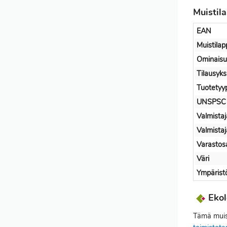
Muistil
EAN
Muistila
Ominaisu
Tilausyks
Tuotetyy
UNSPSC
Valmistaj
Valmista
Varastos
Väri
Ympärist
Ekol
Tämä muist