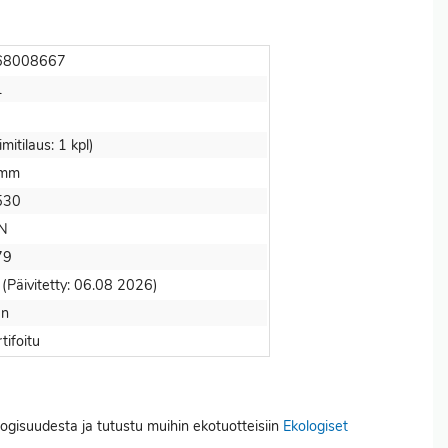
68008667
1
imitilaus: 1 kpl)
 mm
530
'N
79
 (Päivitetty: 06.08 2026)
en
tifoitu
logisuudesta ja tutustu muihin ekotuotteisiin
Ekologiset