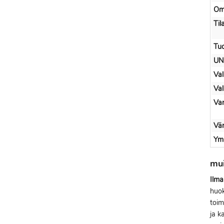
Om
Til
Tuo
UN
Val
Val
Var
Vär
Ymp
mu
Ilma
huok
toim
ja k