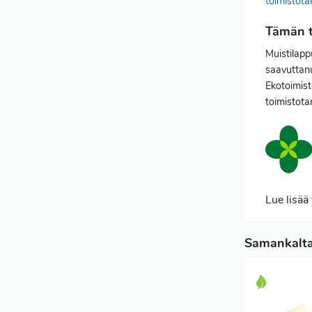
toimistota
Tämän t
Muistilapp
saavuttanu
Ekotoimist
toimistotar
Lue lisää
Samankaltai