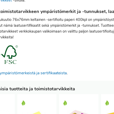
rvikkeet
-sivulla.
oimistotarvikkeen ympäristömerkit ja -tunnukset, laat
ukuutio 76x76mm keltainen -sertifioitu paperi 400kpl on ympäristöystä
t nämä laatusertifikaatit sekä ympäristömerkit ja -tunnukset. Tuotteen
otarvikkeet verkkokaupan valikoimaan on valittu paljon laatusertifioituj
vikkeita!
ympäristömerkeistä ja sertifikaateista
.
sia tuotteita ja toimistotarvikkeita