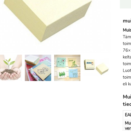
mui
Muis
Tämä
toim
76×7
kelt
toim
Luot
toim
eli 
Mui
tie
EA
Mui
ve