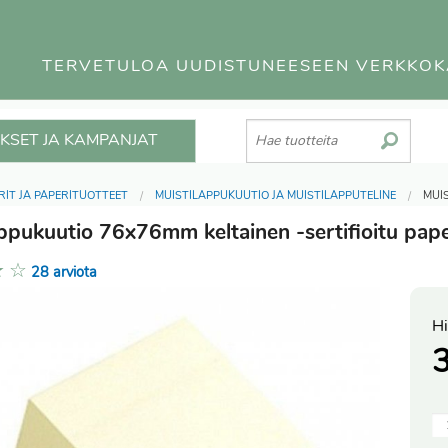
TERVETULOA UUDISTUNEESEEN VERKKO
KSET JA KAMPANJAT
RIT JA PAPERITUOTTEET
MUISTILAPPUKUUTIO JA MUISTILAPPUTELINE
MUI
appukuutio 76x76mm keltainen -sertifioitu pape
★
☆
28 arviota
Hi
3