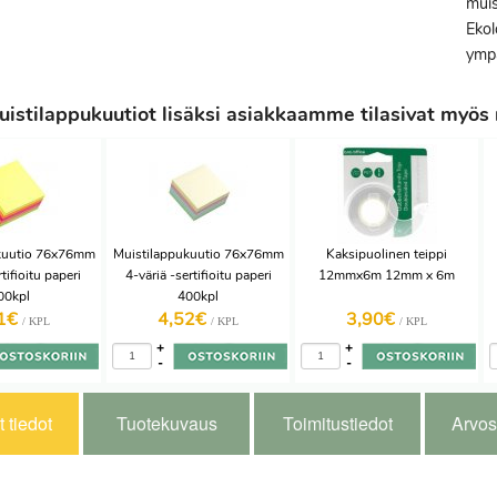
muis
Ekol
ympä
stilappukuutiot lisäksi asiakkaamme tilasivat myös 
kuutio 76x76mm
Muistilappukuutio 76x76mm
Kaksipuolinen teippi
ifioitu paperi
4-väriä -sertifioitu paperi
12mmx6m 12mm x 6m
00kpl
400kpl
81€
4,52€
3,90€
/ KPL
/ KPL
/ KPL
+
+
-
-
 tiedot
Tuotekuvaus
Toimitustiedot
Arvos