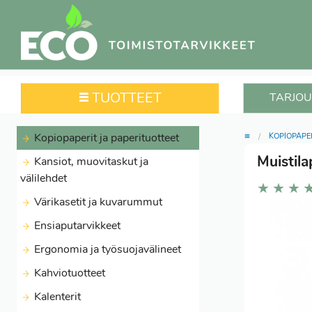
TUOTTEET
TARJOU
≡
Kopiopaperit ja paperituotteet
KOPIOPAPE
Muistil
Kansiot, muovitaskut ja
välilehdet
★
★
★
Värikasetit ja kuvarummut
Ensiaputarvikkeet
Ergonomia ja työsuojavälineet
Kahviotuotteet
Kalenterit