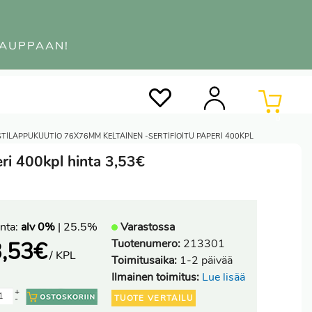
KAUPPAAN!
0
STILAPPUKUUTIO 76X76MM KELTAINEN -SERTIFIOITU PAPERI 400KPL
ri 400kpl hinta 3,53€
nta:
alv 0%
| 25.5%
Varastossa
Tuotenumero:
213301
,53
€
/ KPL
Toimitusaika:
1-2 päivää
Ilmainen toimitus:
Lue lisää
+
TUOTE VERTAILU
-