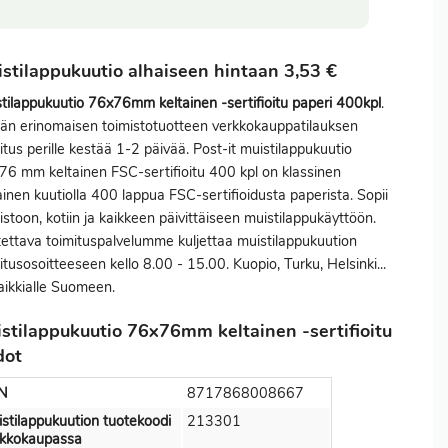
stilappukuutio alhaiseen hintaan 3,53 €
tilappukuutio 76x76mm keltainen -sertifioitu paperi 400kpl
.
n erinomaisen toimistotuotteen verkkokauppatilauksen
itus
perille kestää 1-2 päivää. Post-it muistilappukuutio
6 mm keltainen FSC-sertifioitu 400 kpl on klassinen
ainen kuutiolla 400 lappua FSC-sertifioidusta paperista. Sopii
istoon, kotiin ja kaikkeen päivittäiseen muistilappukäyttöön.
ettava toimituspalvelumme kuljettaa muistilappukuution
itusosoitteeseen kello 8.00 - 15.00. Kuopio, Turku, Helsinki...
kaikkialle Suomeen.
stilappukuutio 76x76mm keltainen -sertifioitu
dot
N
8717868008667
stilappukuution tuotekoodi
213301
rkkokaupassa