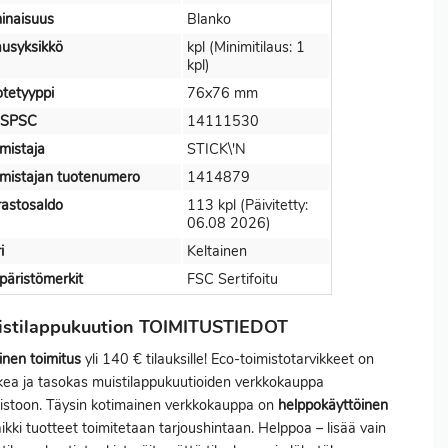
inaisuus
Blanko
ausyksikkö
kpl (Minimitilaus: 1
kpl)
tetyyppi
76x76 mm
SPSC
14111530
mistaja
STICK\'N
mistajan tuotenumero
1414879
astosaldo
113 kpl (Päivitetty:
06.08 2026)
i
Keltainen
äristömerkit
FSC Sertifoitu
istilappukuution TOIMITUSTIEDOT
inen toimitus
yli 140 € tilauksille! Eco-toimistotarvikkeet on
ea ja tasokas muistilappukuutioiden verkkokauppa
istoon. Täysin kotimainen verkkokauppa on
helppokäyttöinen
aikki tuotteet toimitetaan tarjoushintaan. Helppoa – lisää vain