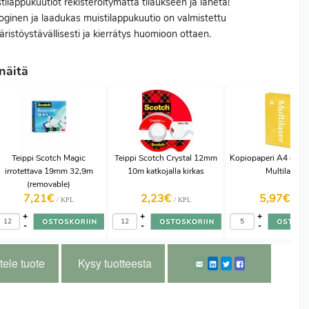
tilappukuutiot rekisteröitymättä tilaukseen ja lähetä!
oginen ja laadukas muistilappukuutio on valmistettu
ristöystävällisesti ja kierrätys huomioon ottaen.
näitä
Teippi Scotch Magic
Teippi Scotch Crystal 12mm
Kopiopaperi A4 80g 5
irrotettava 19mm 32,9m
10m katkojalla kirkas
Multilaser
(removable)
7,21€
2,23€
5,97€
/ KPL
/ KPL
/ RSI
+
+
+
-
-
-
tele tuote
Kysy tuotteesta