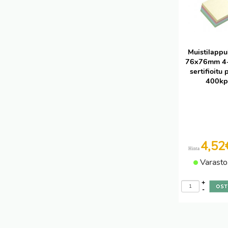
Muistilappu
76x76mm 4-v
sertifioitu 
400kp
4,5
Hinta
Varasto
+
-