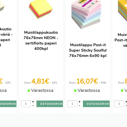
kuutio
Muistilappukuutio
äriä -
Muis
76x76mm NEON -
paperi
Post-
sertifioitu paperi
Muistilappu Post-it
l
vä
400kpl
Super Sticky Soulful
76x76mm 6x90 kpl
2€
4,81€
16,07€
/ KPL
/ KPL
/ PAK
Hinta
Hinta
Hinta
ssa
Varastossa
Varastossa
V
+
+
-
-