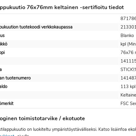
appukuutio 76x76mm keltainen -sertifioitu tiedot
87178
ppukuution tuotekoodi verkkokaupassa
21330
us
Blanko
ikkö
kpl (Min
ppi
76x76
14111
a
STICK\
jan tuotenumero
14148
aldo
113 kpl
Keltain
ömerkit
FSC Ser
oginen toimistotarvike / ekotuote
ilappukuutio on luokiteltu ympäristöystävälliseksi. Katso lisäinfoa eko