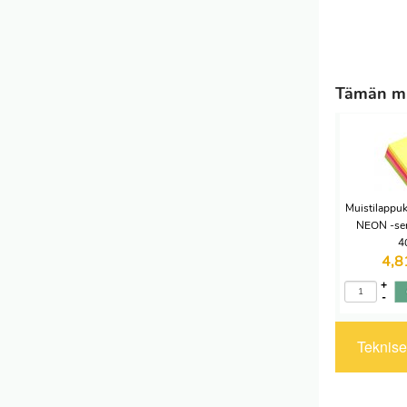
Tämän mui
Muistilappu
NEON -sert
4
4,
+
-
Tekniset