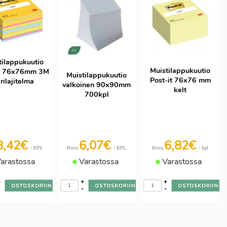
tilappukuutio
Muistilappukuutio
it 76x76mm 3M
Muistilappukuutio
Post-it 76x76 mm
rilajitelma
valkoinen 90x90mm
kelt
700kpl
8,42€
6,07€
6,82€
/ KPL
/ KPL
/ kpl
Hinta
Hinta
arastossa
Varastossa
Varastossa
+
+
+
-
-
-