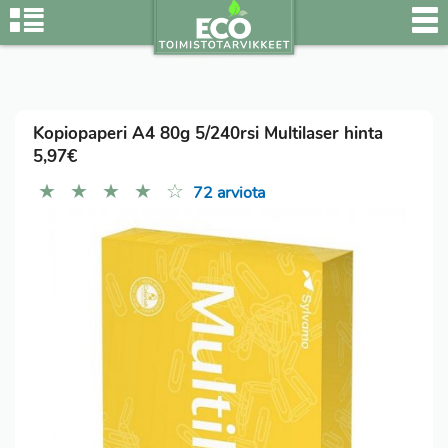
Kopiopaperi A4 80g 5/240rsi Multilaser hinta
5,97€
★
★
★
★
☆
72 arviota