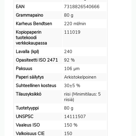
EAN
7318826540666
Grammapaino
80 g
Karheus Bendtsen
220 ml/min
Kopiopaperin
111019
tuotekoodi
verkkokaupassa
Lavalla (kpl)
240
Opasiteetti ISO 2471
92 %
Paksuus
106 µm
Paperi säilytys
Arkistokelpoinen
Suhteellinen kosteus
30±5 %
Tilausyksikkö
riisi (Minimitilaus: 5
riisiä)
Tuotetyyppi
80 g
UNSPSC
14111507
Vaaleus ISO
150 %
Valkoisuus CIE
150