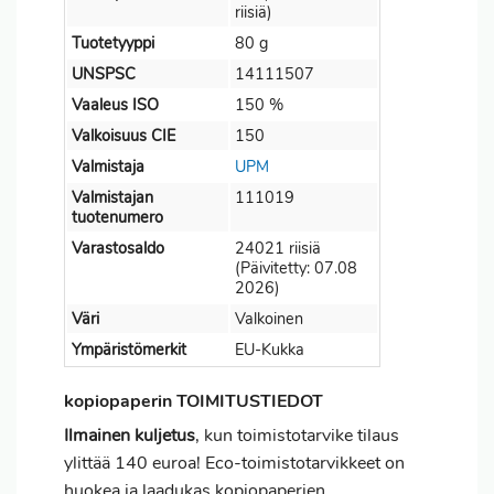
riisiä)
Tuotetyyppi
80 g
UNSPSC
14111507
Vaaleus ISO
150 %
Valkoisuus CIE
150
Valmistaja
UPM
Valmistajan
111019
tuotenumero
Varastosaldo
24021 riisiä
(Päivitetty: 07.08
2026)
Väri
Valkoinen
Ympäristömerkit
EU-Kukka
kopiopaperin TOIMITUSTIEDOT
Ilmainen kuljetus
, kun toimistotarvike tilaus
ylittää 140 euroa! Eco-toimistotarvikkeet on
huokea ja laadukas kopiopaperien