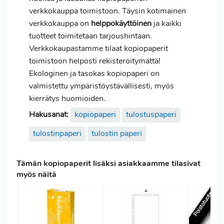
verkkokauppa toimistoon. Täysin kotimainen
verkkokauppa on
helppokäyttöinen
ja kaikki
tuotteet toimitetaan tarjoushintaan.
Verkkokaupastamme tilaat kopiopaperit
toimistoon helposti rekisteröitymättä!
Ekologinen ja tasokas kopiopaperi on
valmistettu ympäristöystävällisesti, myös
kierrätys huomioiden.
Hakusanat:
kopiopaperi
tulostuspaperi
tulostinpaperi
tulostin paperi
Tämän kopiopaperit lisäksi asiakkaamme tilasivat
myös näitä
Poistotuote