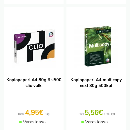
Kopiopaperi A4 80g Rsi500
Kopiopaperi A4 multicopy
clio valk.
next 80g 500kpl
4,95€
5,56€
/ kpl
/ 500 kpl
Hinta
Hinta
Varastossa
Varastossa