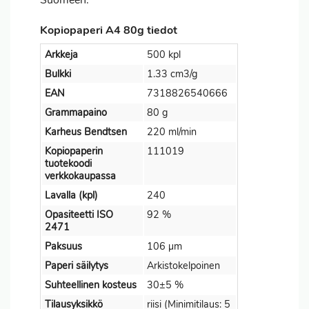
Suomeen.
Kopiopaperi A4 80g tiedot
Arkkeja
500 kpl
Bulkki
1.33 cm3/g
EAN
7318826540666
Grammapaino
80 g
Karheus Bendtsen
220 ml/min
Kopiopaperin
111019
tuotekoodi
verkkokaupassa
Lavalla (kpl)
240
Opasiteetti ISO
92 %
2471
Paksuus
106 µm
Paperi säilytys
Arkistokelpoinen
Suhteellinen kosteus
30±5 %
Tilausyksikkö
riisi (Minimitilaus: 5