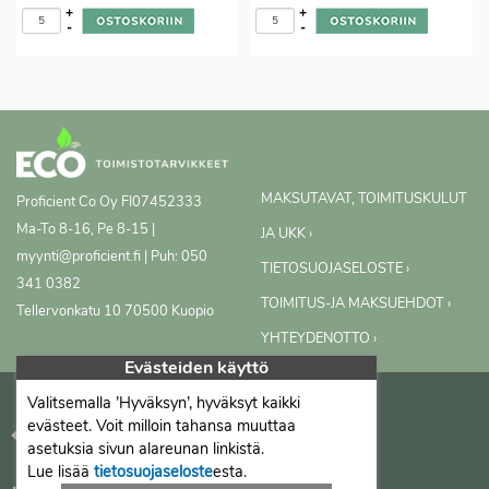
+
+
-
-
MAKSUTAVAT, TOIMITUSKULUT
Proficient Co Oy
FI07452333
Ma-To 8-16, Pe 8-15 |
JA UKK ›
myynti@proficient.fi | Puh: 050
TIETOSUOJASELOSTE ›
341 0382
TOIMITUS-JA MAKSUEHDOT ›
Tellervonkatu 10 70500 Kuopio
YHTEYDENOTTO ›
Evästeiden käyttö
Valitsemalla ’Hyväksyn’, hyväksyt kaikki
evästeet. Voit milloin tahansa muuttaa
asetuksia sivun alareunan linkistä.
Lue lisää
tietosuojaseloste
esta.