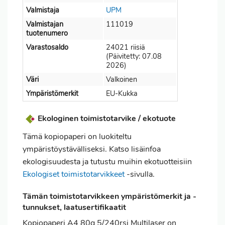
Valmistaja
UPM
Valmistajan
111019
tuotenumero
Varastosaldo
24021 riisiä
(Päivitetty: 07.08
2026)
Väri
Valkoinen
Ympäristömerkit
EU-Kukka
Ekologinen toimistotarvike / ekotuote
Tämä kopiopaperi on luokiteltu
ympäristöystävälliseksi. Katso lisäinfoa
ekologisuudesta ja tutustu muihin ekotuotteisiin
Ekologiset toimistotarvikkeet
-sivulla.
Tämän toimistotarvikkeen ympäristömerkit ja -
tunnukset, laatusertifikaatit
Kopiopaperi A4 80g 5/240rsi Multilaser on