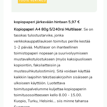
TUOTE VERTAILU
kopiopaperi järkevään hintaan 5,97 €
Kopiopaperi A4 80g 5/240rsi Multilaser
. Se on
tasokas tulostustarvike, jonka
verkkokauppatilauksen
toimitus
perille kestää
1-2 päivää. Multilaser on ihanteellinen
toimistopaperi nopeaan ja suurivolyymiseen
mustavalkotulostukseen (myös kaksipuoliseen
kopiointiin, faksilaitteisiin ja
mustesuihkutulostimiin). Sitä voidaan käyttää
kaikkiin laajoihin tekstiasiakirjoihin sisäiseen ja
ulkoiseen käyttöön. Luotettava
toimituspalvelumme kuljettaa kopiopaperin
toimitusosoitteeseen kello 8.00 - 15.00.
Kuopio, Turku, Helsinki... siis minne tahansa