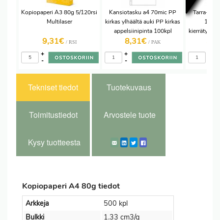
Kopiopaperi A3 80g 5/120rsi
Kansiotasku a4 70mic PP
Tarra-arkk
Multilaser
kirkas ylhäältä auki PP kirkas
10729
appelsiinipinta 100kpl
kierrätysma
9,31€
8,31€
30
/ RSI
/ PAK
+
+
+
-
-
-
Tekniset tiedot
Tuotekuvaus
Toimitustiedot
Arvostele tuote
Kysy tuotteesta
Kopiopaperi A4 80g tiedot
Arkkeja
500 kpl
Bulkki
1.33 cm3/g