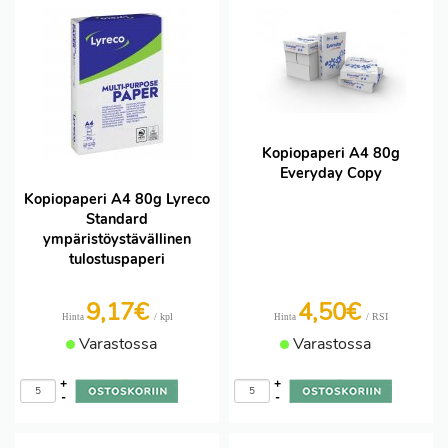
Kopiopaperi A4 80g
Everyday Copy
Kopiopaperi A4 80g Lyreco
Standard
ympäristöystävällinen
tulostuspaperi
9,17€
4,50€
/ kpl
/ RSI
Hinta
Hinta
Varastossa
Varastossa
+
+
-
-