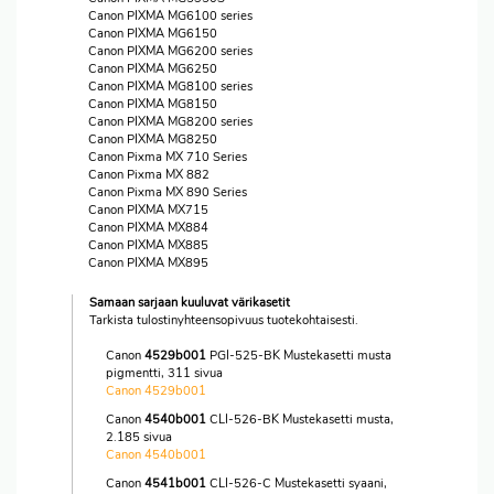
Canon PIXMA MG6100 series
Canon PIXMA MG6150
Canon PIXMA MG6200 series
Canon PIXMA MG6250
Canon PIXMA MG8100 series
Canon PIXMA MG8150
Canon PIXMA MG8200 series
Canon PIXMA MG8250
Canon Pixma MX 710 Series
Canon Pixma MX 882
Canon Pixma MX 890 Series
Canon PIXMA MX715
Canon PIXMA MX884
Canon PIXMA MX885
Canon PIXMA MX895
Samaan sarjaan kuuluvat värikasetit
Tarkista tulostinyhteensopivuus tuotekohtaisesti.
Canon
4529b001
PGI-525-BK Mustekasetti musta
pigmentti, 311 sivua
Canon 4529b001
Canon
4540b001
CLI-526-BK Mustekasetti musta,
2.185 sivua
Canon 4540b001
Canon
4541b001
CLI-526-C Mustekasetti syaani,