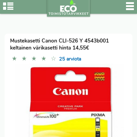
Mustekasetti Canon CLI-526 Y 4543b001
keltainen värikasetti hinta 14,55€
★
★
★
★
☆
25 arviota