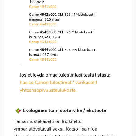
462 sivua
Canon 4541b001
Canon
4542b001
CLI-526-M Mustekasetti
magenta, 520 sivua
Canon 4542b001
Canon
4543b001
CLI-526-Y Mustekasetti
keltainen, 450 sivua
Canon 4543b001
Canon
4544b001
CLI-526-GR Mustekasetti
harmaa, 437 sivua
Canon 4544b001
Jos et löydä omaa tulostintasi tästä listasta,
hae se Canon tulostimet / värikasetit
yhteensopivuustaulukosta.
Ekologinen toimistotarvike / ekotuote
Tämä mustekasetti on luokiteltu
ympäristöystävälliseksi. Katso lisäinfoa