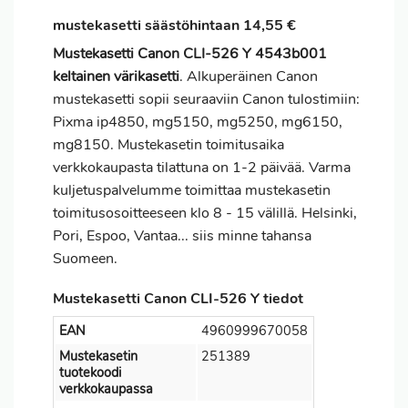
mustekasetti säästöhintaan 14,55 €
Mustekasetti Canon CLI-526 Y 4543b001
keltainen värikasetti
. Alkuperäinen Canon
mustekasetti sopii seuraaviin Canon tulostimiin:
Pixma ip4850, mg5150, mg5250, mg6150,
mg8150. Mustekasetin toimitusaika
verkkokaupasta tilattuna on 1-2 päivää. Varma
kuljetuspalvelumme toimittaa mustekasetin
toimitusosoitteeseen klo 8 - 15 välillä. Helsinki,
Pori, Espoo, Vantaa... siis minne tahansa
Suomeen.
Mustekasetti Canon CLI-526 Y tiedot
EAN
4960999670058
Mustekasetin
251389
tuotekoodi
verkkokaupassa