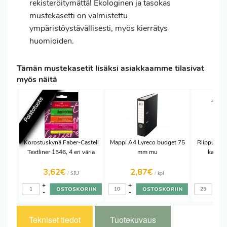
rekisteröitymättä! Ekologinen ja tasokas
mustekasetti on valmistettu
ympäristöystävällisesti, myös kierrätys
huomioiden.
Tämän mustekasetit lisäksi asiakkaamme tilasivat
myös näitä
Poistotuote
Korostuskynä Faber-Castell
Mappi A4 Lyreco budget 75
Riippukans
Textliner 1546, 4 eri väriä
mm mu
kartonk
3,62€
2,87€
1,
/ SRJ
/ kpl
+
+
+
-
-
-
Tekniset tiedot
Tuotekuvaus