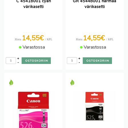
C 4541b001 cyan
GR 4544b001 harmaa
värikasetti
värikasetti
14,55€
14,55€
/ KPL
/ KPL
Hinta
Hinta
Varastossa
Varastossa
+
+
-
-