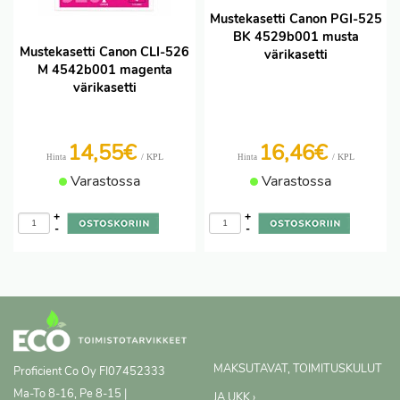
Mustekasetti Canon PGI-525
BK 4529b001 musta
Mustekasetti Canon CLI-526
värikasetti
M 4542b001 magenta
värikasetti
14,55€
16,46€
/ KPL
/ KPL
Hinta
Hinta
Varastossa
Varastossa
+
+
-
-
MAKSUTAVAT, TOIMITUSKULUT
Proficient Co Oy
FI07452333
Ma-To 8-16, Pe 8-15 |
JA UKK ›