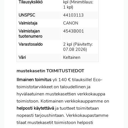
Tilausyksikkö
kpl (Minimitilaus:
1 kpl)
UNSPSC
44103113
Valmistaja
CANON
Valmistajan
4543B001
tuotenumero
Varastosaldo
2 kpl (Päivitetty:
07.08 2026)
Väri
Keltainen
mustekasetin TOIMITUSTIEDOT
Ilmainen toimitus
yli 140 € tilauksille! Eco-
toimistotarvikkeet on taloudellinen ja
hyvälaatuinen mustekasettien verkkokauppa
toimistoon. Kotimainen verkkokauppamme on
helposti käytettävä
ja tuotteet toimitetaan
nopeasti tarjoushintaan. Verkkokaupastamme
tilaat mustekasetit toimistoon helposti