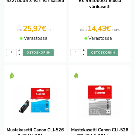
5227b005 3-väri värikasetti
BK 4540b001 musta
värikasetti
25,97€
14,43€
/ KPL
/ KPL
Hinta
Hinta
Varastossa
Varastossa
+
+
-
-
Mustekasetti Canon CLI-526
Mustekasetti Canon CLI-526