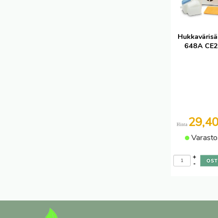
Hukkavärisä
648A CE
29,4
Hinta
Varasto
+
-