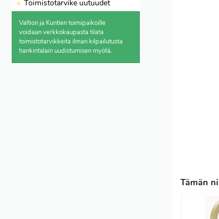
Toimistotarvike uutuudet
Valtion ja Kuntien toimipaikoille
voidaan verkkokaupasta
tilata
toimistotarvikkeita ilman kilpailutusta
hankintalain uudistumisen myötä.
Tämän nii