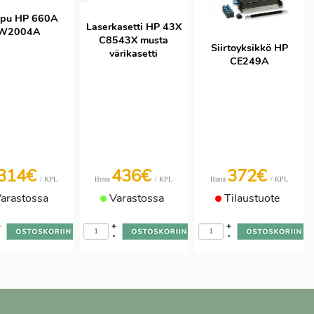
pu HP 660A
Laserkasetti HP 43X
W2004A
C8543X musta
Siirtoyksikkö HP
värikasetti
CE249A
314€
436€
372€
/ KPL
/ KPL
/ KPL
Hinta
Hinta
arastossa
Varastossa
Tilaustuote
+
+
+
-
-
-