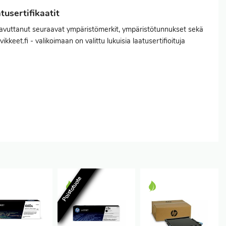
usertifikaatit
saavuttanut seuraavat ympäristömerkit, ympäristötunnukset sekä
ikkeet.fi - valikoimaan on valittu lukuisia laatusertifioituja
Poistotuote