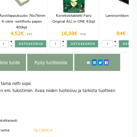
uistilappukuutio 76x76mm
Konetiskitabletti Fairy
Laminointikone a3 
4-väriä -sertifioitu paperi
Original ALL in ONE 41kpl
400kpl
4,52€
16,38€
84€
/ KPL
/ PAK
/ KPL
+
+
+
-
-
-
tele tuote
Kysy tuotteesta
ämä niitti sopii.
n em. tulostimiin. Avaa niiden tuotesivu ja tarkista tuotteen
kohtaisesti.
niittiä
Hp C8091A