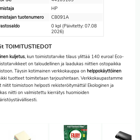
mistaja
HP
mistajan tuotenumero
C8091A
astosaldo
0 kpl (Päivitetty: 07.08
2026)
tit TOIMITUSTIEDOT
inen kuljetus
, kun toimistotarvike tilaus ylittää 140 euroa! Eco-
istotarvikkeet on taloudellinen ja laadukas niittien ostopaikka
istoon. Täysin kotimainen verkkokauppa on
helppokäyttöinen
aikki tuotteet toimitetaan tarjoushintaan. Verkkokaupastamme
at niitit toimistoon helposti rekisteröitymättä! Ekologinen ja
kas niitti on valmistettu kierrätys huomioiden
ristöystävällisesti.