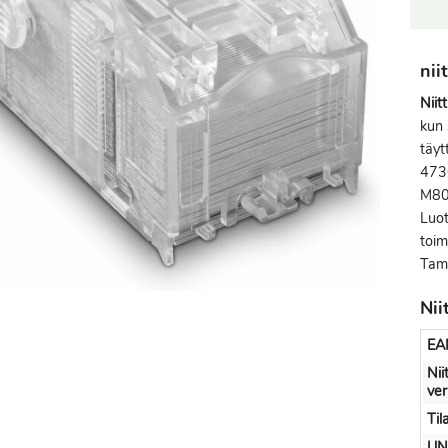
nii
Nii
kun 
täyt
473
M80
Luot
toim
Tamp
Nii
EA
Nii
ve
Til
UN