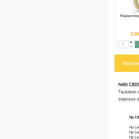
Maalarinte
2,
+
-
Tekniset
Niitti C8
Taulukon o
sopivuus 
Hp C8
Hp La
Hp La
Hp La