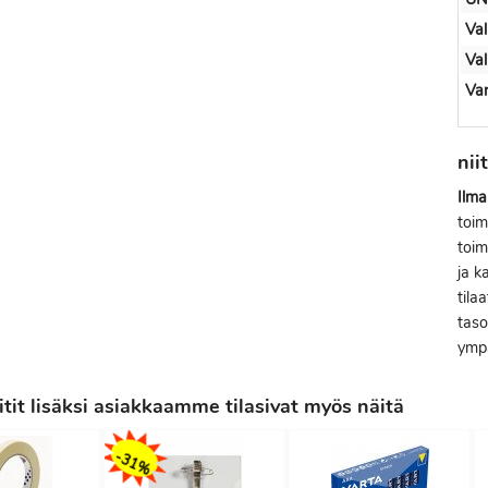
Val
Val
Var
nii
Ilma
toim
toim
ja k
tila
taso
ympä
tit lisäksi asiakkaamme tilasivat myös näitä
-31%