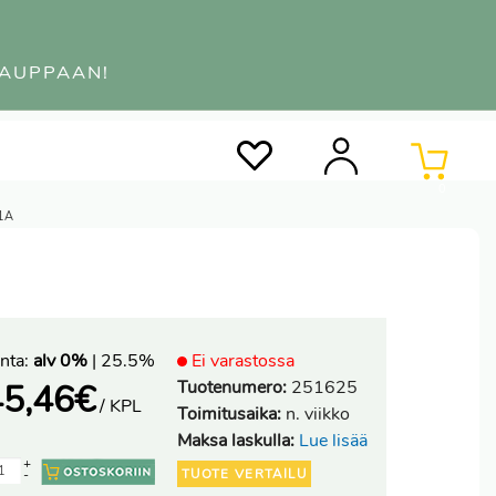
KAUPPAAN!
0
91A
nta:
alv 0%
| 25.5%
Ei varastossa
Tuotenumero:
251625
45,46
€
/ KPL
Toimitusaika:
n. viikko
Maksa laskulla:
Lue lisää
+
TUOTE VERTAILU
-