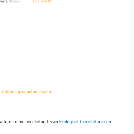
musta, 30.000
Hp C8543X
it yhteensopivuustaulukosta.
ja tutustu muihin ekotuotteisiin
Ekologiset toimistotarvikkeet
-