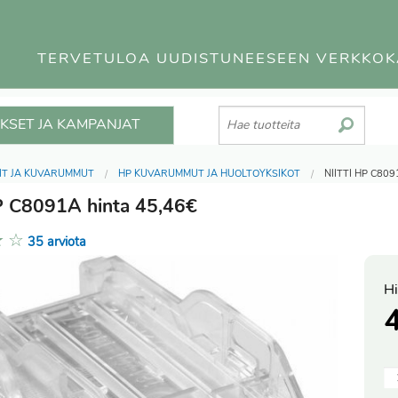
TERVETULOA UUDISTUNEESEEN VERKKO
KSET JA KAMPANJAT
IT JA KUVARUMMUT
HP KUVARUMMUT JA HUOLTOYKSIKÖT
NIITTI HP C80
HP C8091A hinta 45,46€
★
☆
35 arviota
Hi