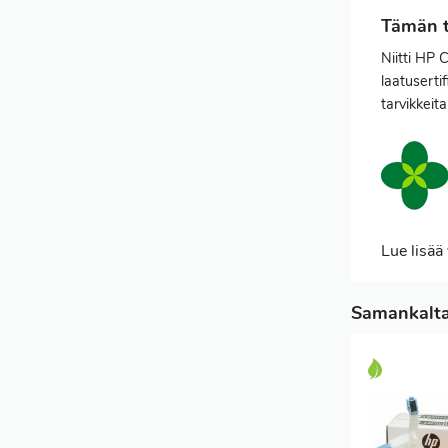
Tämän t
Niitti HP 
laatusertif
tarvikkeit
Lue lisää
Samankaltai