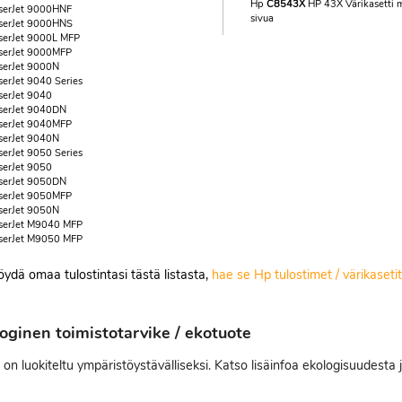
Hp
C8543X
HP 43X Värikasetti 
serJet 9000HNF
sivua
serJet 9000HNS
serJet 9000L MFP
serJet 9000MFP
serJet 9000N
serJet 9040 Series
serJet 9040
serJet 9040DN
serJet 9040MFP
serJet 9040N
serJet 9050 Series
serJet 9050
serJet 9050DN
serJet 9050MFP
serJet 9050N
serJet M9040 MFP
serJet M9050 MFP
löydä omaa tulostintasi tästä listasta,
hae se Hp tulostimet / värikaset
oginen toimistotarvike / ekotuote
i on luokiteltu ympäristöystävälliseksi. Katso lisäinfoa ekologisuudesta 