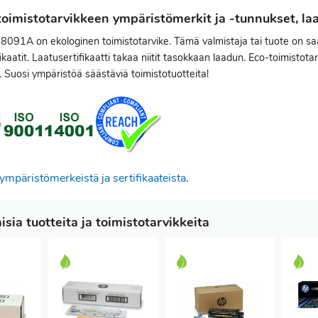
oimistotarvikkeen ympäristömerkit ja -tunnukset, laat
C8091A on ekologinen toimistotarvike. Tämä valmistaja tai tuote on 
ikaatit. Laatusertifikaatti takaa niitit tasokkaan laadun. Eco-toimistotarv
a. Suosi ympäristöä säästäviä toimistotuotteita!
ympäristömerkeistä ja sertifikaateista
.
sia tuotteita ja toimistotarvikkeita