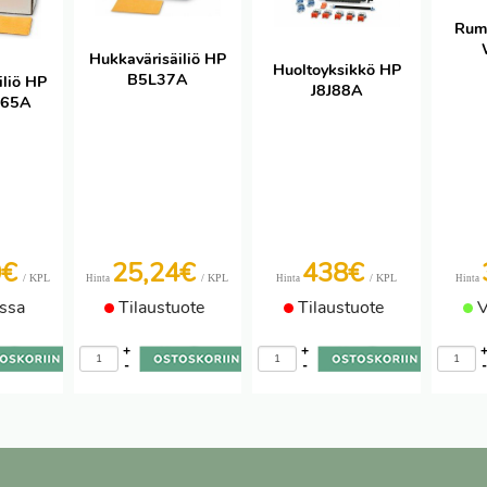
Rum
Hukkavärisäiliö HP
Huoltoyksikkö HP
B5L37A
iliö HP
J8J88A
265A
0€
25,24€
438€
/ KPL
/ KPL
/ KPL
Hinta
Hinta
Hinta
ssa
Tilaustuote
Tilaustuote
V
+
+
-
-