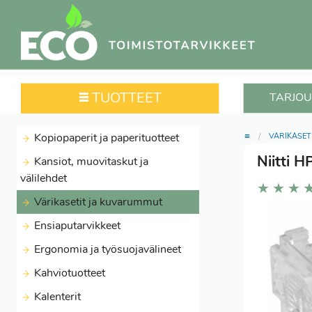
TUOTTEET
TARJOU
≡
Kopiopaperit ja paperituotteet
VÄRIKASET
Niitti 
Kansiot, muovitaskut ja
välilehdet
★
★
★
Värikasetit ja kuvarummut
Ensiaputarvikkeet
Ergonomia ja työsuojavälineet
Kahviotuotteet
Kalenterit