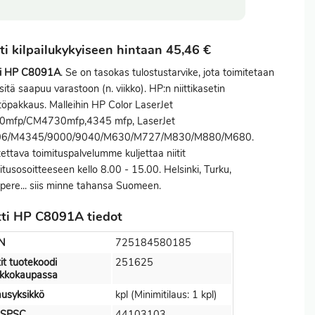
tti kilpailukykyiseen hintaan 45,46 €
tti HP C8091A
. Se on tasokas tulostustarvike, jota toimitetaan
sitä saapuu varastoon (n. viikko). HP:n niittikasetin
töpakkaus. Malleihin HP Color LaserJet
0mfp/CM4730mfp,4345 mfp, LaserJet
6/M4345/9000/9040/M630/M727/M830/M880/M680.
ettava toimituspalvelumme kuljettaa niitit
itusosoitteeseen kello 8.00 - 15.00. Helsinki, Turku,
ere... siis minne tahansa Suomeen.
tti HP C8091A tiedot
N
725184580185
tit tuotekoodi
251625
rkkokaupassa
ausyksikkö
kpl (Minimitilaus: 1 kpl)
SPSC
44103103