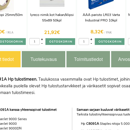
ippi 25mm/50m
lyreco nimik.kot hakan/klipsi
AAA paristo LR03 Varta
M
55x89 50kpl
Industrial PRO 10kpl
60€
8,32€
21,92
€
/ RLA
/ PAK
+
+
-
-
 tiedot
Tuotekuvaus
Toimitustiedot
Arvos
091A Hp tulostimeen.
Taulukossa vasemmalla ovat Hp tulostimet, joihin t
ikealla puolella olevat Hp tulostustarvikkeet ja värikasetit sopivat osaa
omaan tulostimeesi.
091A kanssa yhteensopivat tulostimet
Samaan sarjaan kuuluvat värikasetit
Tarkista tulostinyhteensopivuus tuote
serJet 9000 Series
serJet 9000
Hp
C8091A
Staples nitoja 5.000 
serJet 9000DN