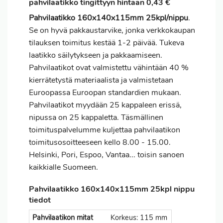
pahvilaatikko tingittyyn hintaan 0,43 €
Pahvilaatikko 160x140x115mm 25kpl/nippu
.
Se on hyvä pakkaustarvike, jonka verkkokaupan
tilauksen
toimitus
kestää 1-2 päivää. Tukeva
laatikko säilytykseen ja pakkaamiseen.
Pahvilaatikot ovat valmistettu vähintään 40 %
kierrätetystä materiaalista ja valmistetaan
Euroopassa Euroopan standardien mukaan.
Pahvilaatikot myydään 25 kappaleen erissä,
nipussa on 25 kappaletta. Täsmällinen
toimituspalvelumme kuljettaa pahvilaatikon
toimitusosoitteeseen kello 8.00 - 15.00.
Helsinki, Pori, Espoo, Vantaa... toisin sanoen
kaikkialle Suomeen.
Pahvilaatikko 160x140x115mm 25kpl nippu
tiedot
Pahvilaatikon mitat
Korkeus: 115 mm