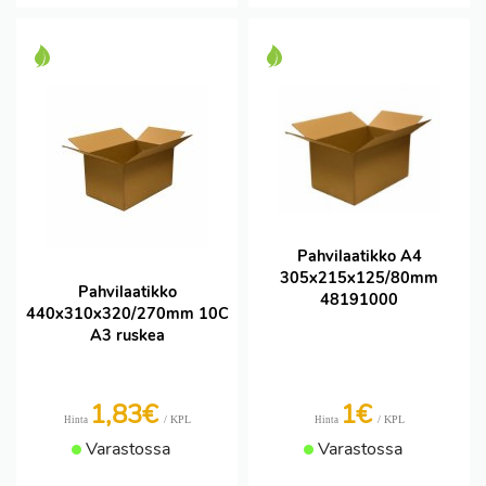
Pahvilaatikko A4
305x215x125/80mm
Pahvilaatikko
48191000
440x310x320/270mm 10C
A3 ruskea
1,83€
1€
/ KPL
/ KPL
Hinta
Hinta
Varastossa
Varastossa