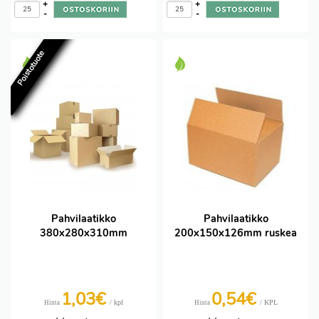
+
+
-
-
Poistotuote
Pahvilaatikko
Pahvilaatikko
380x280x310mm
200x150x126mm ruskea
1,03€
0,54€
/ kpl
/ KPL
Hinta
Hinta