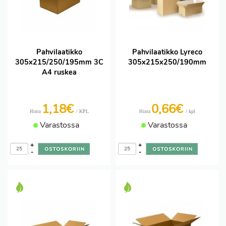
Pahvilaatikko
Pahvilaatikko Lyreco
305x215/250/195mm 3C
305x215x250/190mm
A4 ruskea
1,18€
0,66€
/ KPL
/ kpl
Hinta
Hinta
Varastossa
Varastossa
+
+
-
-