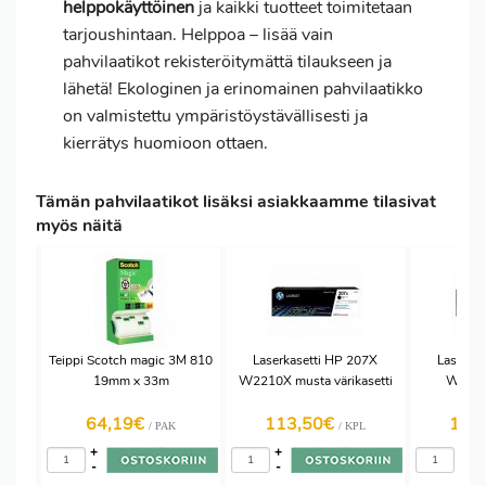
helppokäyttöinen
ja kaikki tuotteet toimitetaan
tarjoushintaan. Helppoa – lisää vain
pahvilaatikot rekisteröitymättä tilaukseen ja
lähetä! Ekologinen ja erinomainen pahvilaatikko
on valmistettu ympäristöystävällisesti ja
kierrätys huomioon ottaen.
Tämän pahvilaatikot lisäksi asiakkaamme tilasivat
myös näitä
Teippi Scotch magic 3M 810
Laserkasetti HP 207X
Laserka
19mm x 33m
W2210X musta värikasetti
W2212X
vä
64,19€
113,50€
119
/ PAK
/ KPL
+
+
+
-
-
-