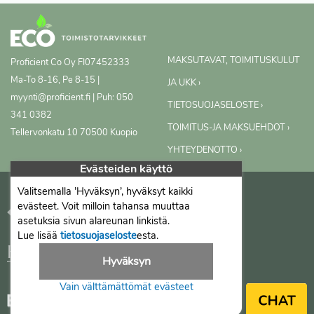
MAKSUTAVAT, TOIMITUSKULUT
Proficient Co Oy
FI07452333
Ma-To 8-16, Pe 8-15 |
JA UKK ›
myynti@proficient.fi | Puh: 050
TIETOSUOJASELOSTE ›
341 0382
TOIMITUS-JA MAKSUEHDOT ›
Tellervonkatu 10 70500 Kuopio
YHTEYDENOTTO ›
Evästeiden käyttö
Valitsemalla ’Hyväksyn’, hyväksyt kaikki
evästeet. Voit milloin tahansa muuttaa
asetuksia sivun alareunan linkistä.
Lue lisää
tietosuojaseloste
esta.
Hyväksyn
Vain välttämättömät evästeet