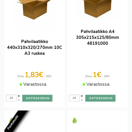
Pahvilaatikko A4
305x215x125/80mm
Pahvilaatikko
48191000
440x310x320/270mm 10C
A3 ruskea
1,83€
1€
/ KPL
/ KPL
Hinta
Hinta
Varastossa
Varastossa
+
+
-
-
Poistotuote