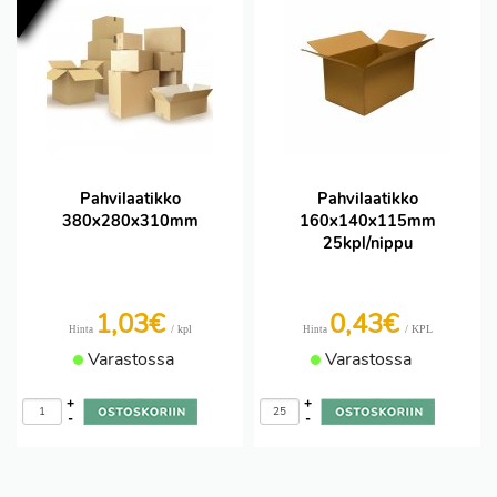
Pahvilaatikko
Pahvilaatikko
380x280x310mm
160x140x115mm
25kpl/nippu
1,03€
0,43€
/ kpl
/ KPL
Hinta
Hinta
Varastossa
Varastossa
+
+
-
-