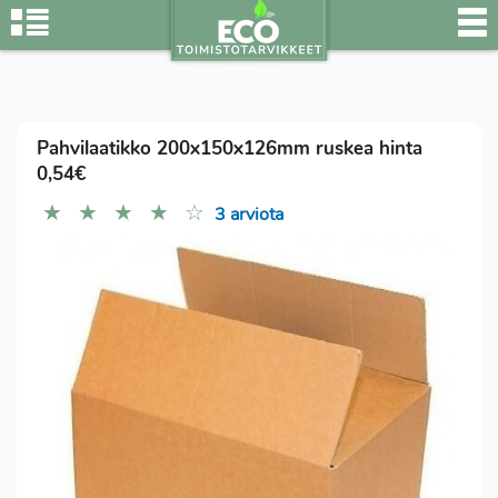
Pahvilaatikko 200x150x126mm ruskea hinta
0,54€
★
★
★
★
☆
3 arviota