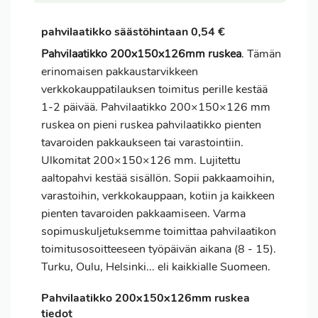
pahvilaatikko säästöhintaan 0,54 €
Pahvilaatikko 200x150x126mm ruskea
. Tämän
erinomaisen pakkaustarvikkeen
verkkokauppatilauksen
toimitus
perille kestää
1-2 päivää. Pahvilaatikko 200×150×126 mm
ruskea on pieni ruskea pahvilaatikko pienten
tavaroiden pakkaukseen tai varastointiin.
Ulkomitat 200×150×126 mm. Lujitettu
aaltopahvi kestää sisällön. Sopii pakkaamoihin,
varastoihin, verkkokauppaan, kotiin ja kaikkeen
pienten tavaroiden pakkaamiseen. Varma
sopimuskuljetuksemme toimittaa pahvilaatikon
toimitusosoitteeseen työpäivän aikana (8 - 15).
Turku, Oulu, Helsinki... eli kaikkialle Suomeen.
Pahvilaatikko 200x150x126mm ruskea
tiedot