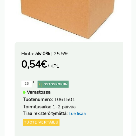
Hinta:
alv 0%
| 25.5%
0,54
€
/ KPL
+
-
Varastossa
Tuotenumero:
1061501
Toimitusaika:
1-2 päivää
Tilaa rekisteröitymättä:
Lue lisää
TUOTE VERTAILU