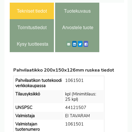
Tekniset tiedot
Tuotekuvaus
Toimitustiedot
Arvostele tuote
Kysy tuotteesta
Pahvilaatikko 200x150x126mm ruskea tiedot
Pahvilaatikon tuotekoodi
1061501
verkkokaupassa
Tilausyksikkö
kpl (Minimitilaus:
25 kpl)
UNSPSC
44121507
Valmistaja
EI TAVARAM
Valmistajan
1061501
tuotenumero