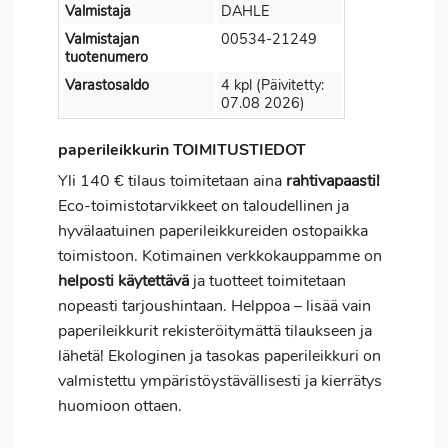
Valmistaja
DAHLE
Valmistajan
00534-21249
tuotenumero
Varastosaldo
4 kpl (Päivitetty:
07.08 2026)
paperileikkurin TOIMITUSTIEDOT
Yli 140 € tilaus toimitetaan aina
rahtivapaasti!
Eco-toimistotarvikkeet on taloudellinen ja
hyvälaatuinen paperileikkureiden ostopaikka
toimistoon. Kotimainen verkkokauppamme on
helposti käytettävä
ja tuotteet toimitetaan
nopeasti tarjoushintaan. Helppoa – lisää vain
paperileikkurit rekisteröitymättä tilaukseen ja
lähetä! Ekologinen ja tasokas paperileikkuri on
valmistettu ympäristöystävällisesti ja kierrätys
huomioon ottaen.