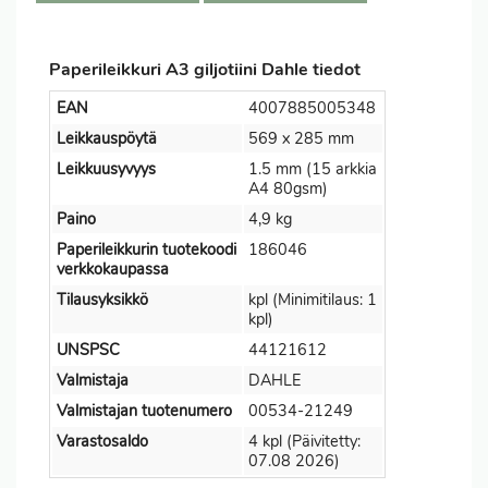
Paperileikkuri A3 giljotiini Dahle tiedot
EAN
4007885005348
Leikkauspöytä
569 x 285 mm
Leikkuusyvyys
1.5 mm (15 arkkia
A4 80gsm)
Paino
4,9 kg
Paperileikkurin tuotekoodi
186046
verkkokaupassa
Tilausyksikkö
kpl (Minimitilaus: 1
kpl)
UNSPSC
44121612
Valmistaja
DAHLE
Valmistajan tuotenumero
00534-21249
Varastosaldo
4 kpl (Päivitetty:
07.08 2026)