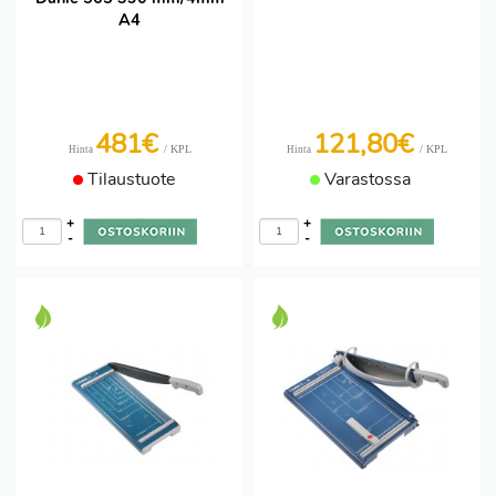
A4
481€
121,80€
/ KPL
/ KPL
Hinta
Hinta
Tilaustuote
Varastossa
+
+
-
-