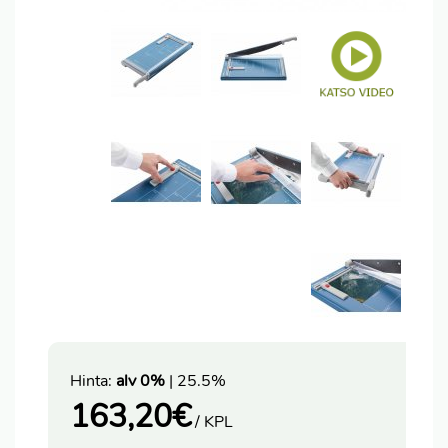
Hinta:
alv 0%
| 25.5%
163,20
€
/ KPL