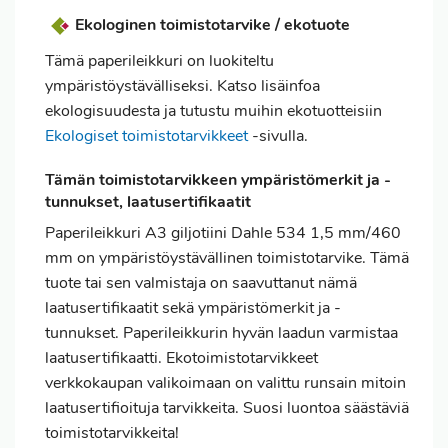
Ekologinen toimistotarvike / ekotuote
Tämä paperileikkuri on luokiteltu
ympäristöystävälliseksi. Katso lisäinfoa
ekologisuudesta ja tutustu muihin ekotuotteisiin
Ekologiset toimistotarvikkeet
-sivulla.
Tämän toimistotarvikkeen ympäristömerkit ja -
tunnukset, laatusertifikaatit
Paperileikkuri A3 giljotiini Dahle 534 1,5 mm/460
mm on ympäristöystävällinen toimistotarvike. Tämä
tuote tai sen valmistaja on saavuttanut nämä
laatusertifikaatit sekä ympäristömerkit ja -
tunnukset. Paperileikkurin hyvän laadun varmistaa
laatusertifikaatti. Ekotoimistotarvikkeet
verkkokaupan valikoimaan on valittu runsain mitoin
laatusertifioituja tarvikkeita. Suosi luontoa säästäviä
toimistotarvikkeita!