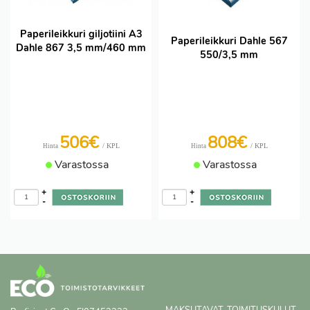
Paperileikkuri giljotiini A3
Paperileikkuri Dahle 567
Dahle 867 3,5 mm/460 mm
550/3,5 mm
506€
808€
/ KPL
/ KPL
Hinta
Hinta
Varastossa
Varastossa
+
+
-
-