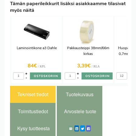
Tämän paperileikkurit lisäksi asiakkaamme tilasivat
myös näitä
Laminointikone a3 Dahle
Pakkausteippi 38mm/66m
Huopakynä
kirkas
0,7mm mus
84€
3,39€
1,
/ KPL
/ RLA
+
+
+
-
-
-
Tekniset tiedot
Tuotekuvaus
Toimitustiedot
Arvostele tuote
Kysy tuotteesta