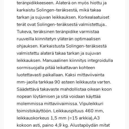
teränpidikkeeseen. Alaterä on myös hiottu ja
karkaistu Solingen-teräksestä, mikä takaa
tarkan ja sujuvan leikkauksen. Korkealaatuiset
terät ovat Solingen-teräksestä valmistettuja..
Tukeva, teräksinen teränpidike varmistaa
ruuveilla kiinnitetyn yläterän optimaalisen
ohjauksen. Karkaistusta Solingen-teräksestä
valmistettu alaterä takaa tarkan ja sujuvan
leikkauksen. Manuaalinen kiinnitys integroidulla
sormisuojalla pitää leikattavan kohteen
luotettavasti paikallaan. Kaksi mittaviivainta
mm-jaolla tarkkaa 90 asteen leikkausta varten.
Säädettävä takavaste mahdollistaa oikean koon
nopean löytämisen ja sitä voidaan käyttää
molemmissa mittaviivaimissa. Vipuleikkuri
toimistokäyttöön. Leikkauspituus 460 mm,
leikkauskorkeus 1,5 mm (=15 arkkia),A3
kokoon asti, paino 4,9 kg. Alustapöydän mitat