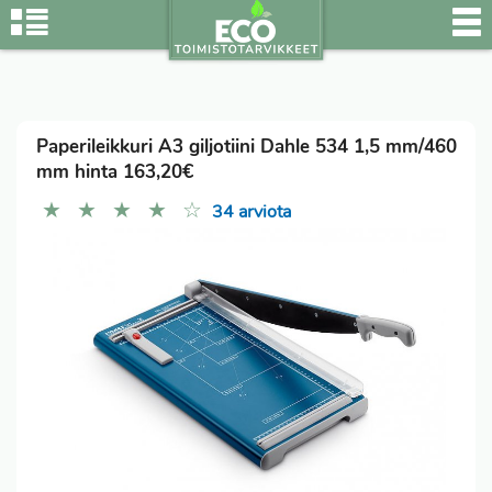
Paperileikkuri A3 giljotiini Dahle 534 1,5 mm/460
mm hinta 163,20€
★
★
★
★
☆
34 arviota