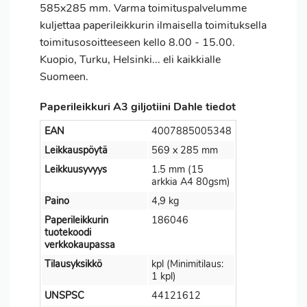
585x285 mm. Varma toimituspalvelumme
kuljettaa paperileikkurin ilmaisella toimituksella
toimitusosoitteeseen kello 8.00 - 15.00.
Kuopio, Turku, Helsinki... eli kaikkialle
Suomeen.
Paperileikkuri A3 giljotiini Dahle tiedot
EAN
4007885005348
Leikkauspöytä
569 x 285 mm
Leikkuusyvyys
1.5 mm (15
arkkia A4 80gsm)
Paino
4,9 kg
Paperileikkurin
186046
tuotekoodi
verkkokaupassa
Tilausyksikkö
kpl (Minimitilaus:
1 kpl)
UNSPSC
44121612