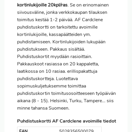
kortinlukijoille 20kpl/ras
. Se on erinomainen
siivousväline, jonka verkkokaupan tilauksen
toimitus
kestää 1-2 päivää. AF Cardclene
puhdistuskortti on tarkoitettu avoimille
kortinlukijoille, kassapäätteiden ym.
puhdistamiseen. Kortinlukijoiden lukupään
puhdistukseen. Pakkaus sisältää.
Puhdistuskortit myydään rasioittain.
Pakkauskoot rasiassa on 20 kappaletta,
laatikossa on 10 rasiaa. erillispakattuja
puhdistuskortteja. Luotettava
sopimuskuljetuksemme toimittaa
puhdistuskortin toimitusosoitteeseen työpäivän
aikana (8 - 15). Helsinki, Turku, Tampere... siis
minne tahansa Suomeen.
Puhdistuskortti AF Cardclene avoimille tiedot
EAN
5028356500079