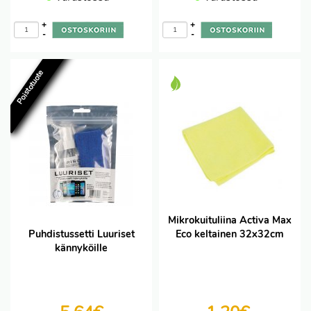
+
+
-
-
Poistotuote
Mikrokuituliina Activa Max
Puhdistussetti Luuriset
Eco keltainen 32x32cm
kännyköille