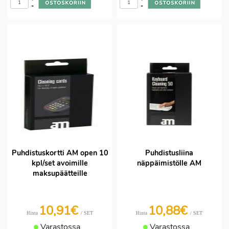
-
-
Puhdistuskortti AM open 10
Puhdistusliina
kpl/set avoimille
näppäimistölle AM
maksupäätteille
10,91€
10,88€
/ SET
/ SET
Hinta
Hinta
Varastossa
Varastossa