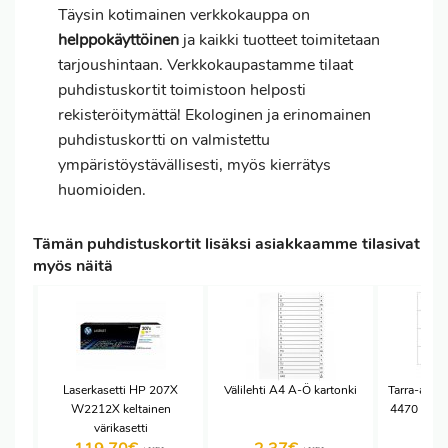
Täysin kotimainen verkkokauppa on
helppokäyttöinen
ja kaikki tuotteet toimitetaan
tarjoushintaan. Verkkokaupastamme tilaat
puhdistuskortit toimistoon helposti
rekisteröitymättä! Ekologinen ja erinomainen
puhdistuskortti on valmistettu
ympäristöystävällisesti, myös kierrätys
huomioiden.
Tämän puhdistuskortit lisäksi asiakkaamme tilasivat
myös näitä
Laserkasetti HP 207X
Välilehti A4 A-Ö kartonki
Tarra-arkk
W2212X keltainen
4470 A4/8
värikasetti