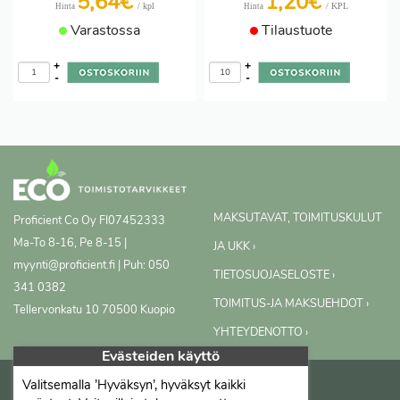
5,64€
1,20€
/ kpl
/ KPL
Hinta
Hinta
Varastossa
Tilaustuote
+
+
-
-
MAKSUTAVAT, TOIMITUSKULUT
Proficient Co Oy
FI07452333
Ma-To 8-16, Pe 8-15 |
JA UKK ›
myynti@proficient.fi | Puh: 050
TIETOSUOJASELOSTE ›
341 0382
TOIMITUS-JA MAKSUEHDOT ›
Tellervonkatu 10 70500 Kuopio
YHTEYDENOTTO ›
Evästeiden käyttö
Valitsemalla ’Hyväksyn’, hyväksyt kaikki