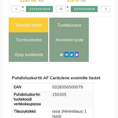
119,70€
2,37€
34
/ KPL
/ KPL
+
+
+
-
-
-
Tekniset tiedot
Tuotekuvaus
Toimitustiedot
Arvostele tuote
Kysy tuotteesta
Puhdistuskortti AF Cardclene avoimille tiedot
EAN
5028356500079
Puhdistuskortin
150305
tuotekoodi
verkkokaupassa
Tilausyksikkö
rasia (Minimitilaus: 1
rasia)