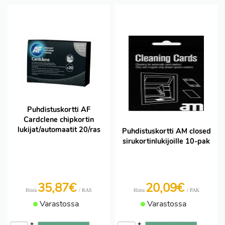
Puhdistuskortti AF
Cardclene chipkortin
lukijat/automaatit 20/ras
Puhdistuskortti AM closed
sirukortinlukijoille 10-pak
35,87€
20,09€
/ RAS
/ PAK
Hinta
Hinta
Varastossa
Varastossa
+
+