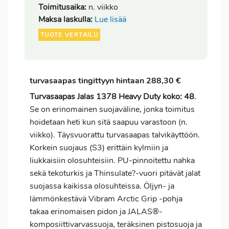
Toimitusaika:
n. viikko
Maksa laskulla:
Lue lisää
TUOTE VERTAILU
turvasaapas tingittyyn hintaan 288,30 €
Turvasaapas Jalas 1378 Heavy Duty koko: 48
.
Se on erinomainen suojaväline, jonka
toimitus
hoidetaan heti kun sitä saapuu varastoon (n.
viikko). Täysvuorattu turvasaapas talvikäyttöön.
Korkein suojaus (S3) erittäin kylmiin ja
liukkaisiin olosuhteisiin. PU-pinnoitettu nahka
sekä tekoturkis ja Thinsulate?-vuori pitävät jalat
suojassa kaikissa olosuhteissa. Öljyn- ja
lämmönkestävä Vibram Arctic Grip -pohja
takaa erinomaisen pidon ja JALAS®-
komposiittivarvassuoja, teräksinen pistosuoja ja