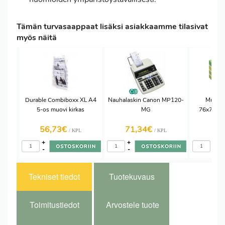
Tämän turvasaappaat lisäksi asiakkaamme tilasivat
myös näitä
Durable Combiboxx XL A4
Nauhalaskin Canon MP120-
Muistil
5-os muovi kirkas
MG
76x76mm v
56,73€
71,34€
8,
/ KPL
/ KPL
+
+
+
-
-
-
Tekniset tiedot
Tuotekuvaus
Toimitustiedot
Arvostele tuote