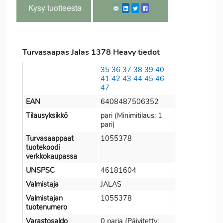
Kysy tuotteesta
Turvasaapas Jalas 1378 Heavy tiedot
35
36
37
38
39
40
41
42
43
44
45
46
47
EAN
6408487506352
Tilausyksikkö
pari (Minimitilaus: 1
pari)
Turvasaappaat
1055378
tuotekoodi
verkkokaupassa
UNSPSC
46181604
Valmistaja
JALAS
Valmistajan
1055378
tuotenumero
Varastosaldo
0 paria (Päivitetty: