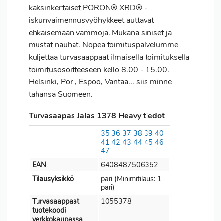
kaksinkertaiset PORON® XRD® -
iskunvaimennusvyöhykkeet auttavat
ehkäisemään vammoja. Mukana siniset ja
mustat nauhat. Nopea toimituspalvelumme
kuljettaa turvasaappaat ilmaisella toimituksella
toimitusosoitteeseen kello 8.00 - 15.00.
Helsinki, Pori, Espoo, Vantaa... siis minne
tahansa Suomeen.
Turvasaapas Jalas 1378 Heavy tiedot
35
36
37
38
39
40
41
42
43
44
45
46
47
EAN
6408487506352
Tilausyksikkö
pari (Minimitilaus: 1
pari)
Turvasaappaat
1055378
tuotekoodi
verkkokaupassa