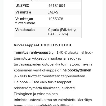
UNSPSC
46181604
Valmistaja
JALAS
Valmistajan
1055378
tuotenumero
Varastosaldo
0 paria (Päivitetty:
04.03 2026)
turvasaappaat TOIMITUSTIEDOT
Toimitus
rahtivapaasti
yli 140 € tilauksille! Eco-
toimistotarvikkeet on huokea ja laadukas
turvasaappaiden ostopaikka toimistoon. Täysin
kotimainen verkkokauppa on
helppokäyttöinen
ja kaikki tuotteet toimitetaan tarjoushintaan.
Helppoa – lisää vain turvasaappaat
rekisteröitymättä tilaukseen ja lähetä!
Ekologinen ja erinomainen
toimistotuotevalikoima on valmistettu kierrätys
huomioiden ympäristöystävällisesti.