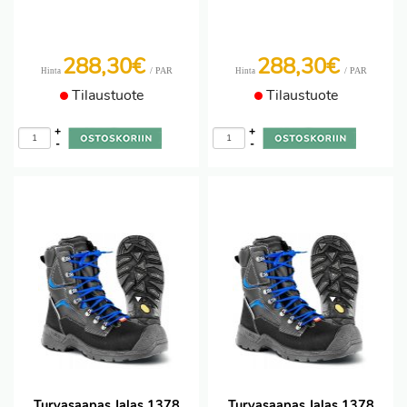
288,30€
288,30€
/ PAR
/ PAR
Hinta
Hinta
Tilaustuote
Tilaustuote
+
+
-
-
Turvasaapas Jalas 1378
Turvasaapas Jalas 1378