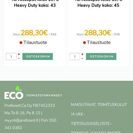
Heavy Duty koko: 43
Heavy Duty koko: 45
288,30€
288,30€
/ PAR
/ PAR
Hinta
Hinta
Tilaustuote
Tilaustuote
+
+
-
-
MAKSUTAVAT, TOIMITUSKULUT
Proficient Co Oy
FI07452333
Ma-To 8-16, Pe 8-15 |
JA UKK ›
myynti@proficient.fi | Puh: 050
TIETOSUOJASELOSTE ›
341 0382