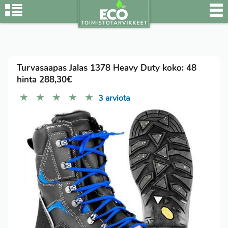
Turvasaapas Jalas 1378 Heavy Duty koko: 48
hinta 288,30€
★
★
★
★
★
3 arviota