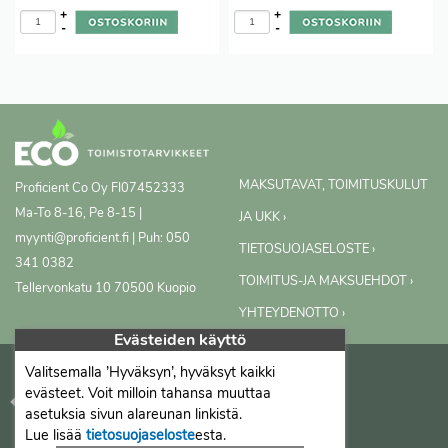
+
+
-
-
MAKSUTAVAT, TOIMITUSKULUT
Proficient Co Oy
FI07452333
Ma-To 8-16, Pe 8-15 |
JA UKK ›
myynti@proficient.fi | Puh: 050
TIETOSUOJASELOSTE ›
341 0382
TOIMITUS-JA MAKSUEHDOT ›
Tellervonkatu 10 70500 Kuopio
YHTEYDENOTTO ›
Evästeiden käyttö
Valitsemalla ’Hyväksyn’, hyväksyt kaikki
evästeet. Voit milloin tahansa muuttaa
asetuksia sivun alareunan linkistä.
Lue lisää
tietosuojaseloste
esta.