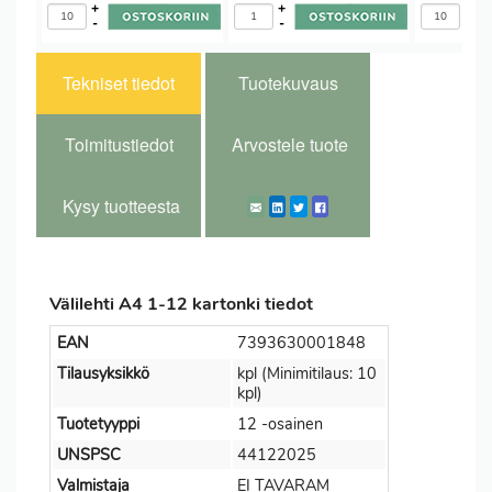
+
+
+
-
-
-
Tekniset tiedot
Tuotekuvaus
Toimitustiedot
Arvostele tuote
Kysy tuotteesta
Välilehti A4 1-12 kartonki tiedot
EAN
7393630001848
Tilausyksikkö
kpl (Minimitilaus: 10
kpl)
Tuotetyyppi
12 -osainen
UNSPSC
44122025
Valmistaja
EI TAVARAM