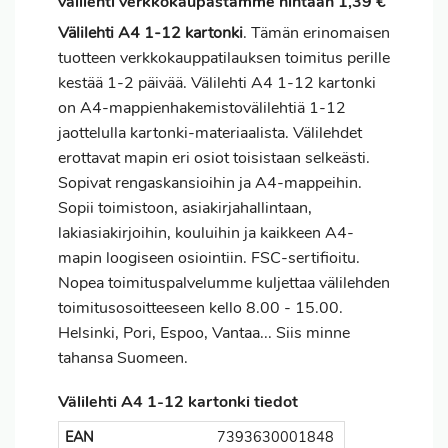
välilehti verkkokaupastamme hintaan 1,39 €
Välilehti A4 1-12 kartonki
. Tämän erinomaisen
tuotteen verkkokauppatilauksen
toimitus
perille
kestää 1-2 päivää. Välilehti A4 1-12 kartonki
on A4-mappienhakemistovälilehtiä 1-12
jaottelulla kartonki-materiaalista. Välilehdet
erottavat mapin eri osiot toisistaan selkeästi.
Sopivat rengaskansioihin ja A4-mappeihin.
Sopii toimistoon, asiakirjahallintaan,
lakiasiakirjoihin, kouluihin ja kaikkeen A4-
mapin loogiseen osiointiin. FSC-sertifioitu.
Nopea toimituspalvelumme kuljettaa välilehden
toimitusosoitteeseen kello 8.00 - 15.00.
Helsinki, Pori, Espoo, Vantaa... Siis minne
tahansa Suomeen.
Välilehti A4 1-12 kartonki tiedot
EAN
7393630001848