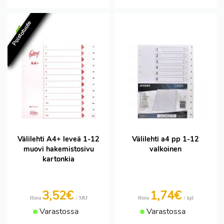
Poistotuote
Välilehti A4+ leveä 1-12
Välilehti a4 pp 1-12
muovi hakemistosivu
valkoinen
kartonkia
3,52€
1,74€
/ SRJ
/ kpl
Hinta
Hinta
Varastossa
Varastossa