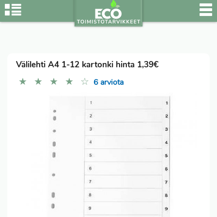
Välilehti A4 1-12 kartonki hinta 1,39€
★
★
★
★
☆
6 arviota