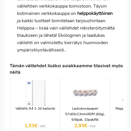
välilehtien verkkokauppa toimistoon. Täysin
kotimainen verkkokauppa on
helppokäyttöinen
ja kaikki tuotteet toimitetaan tarjoushintaan.
Helppoa – lisää vain välilehdet rekisteröitymättä
tilaukseen ja lähetä! Ekologinen ja laadukas
välilehti on valmistettu kierrätys huomioiden
ympäristöystävällisesti..
Tämän välilehdet lisäksi asiakkaamme tilasivat myös
näitä
Välilehti A4 1-20 kartonki
Laskukonepaperi
Mappi Co
57x65x13mm/40M (60g),
5rll/pak, 10pak/ltk
1,53€
2,93€
1,
/ KPL
/ PAK