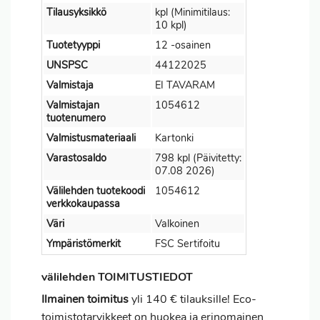
Tilausyksikkö
kpl (Minimitilaus:
10 kpl)
Tuotetyyppi
12 -osainen
UNSPSC
44122025
Valmistaja
EI TAVARAM
Valmistajan
1054612
tuotenumero
Valmistusmateriaali
Kartonki
Varastosaldo
798 kpl (Päivitetty:
07.08 2026)
Välilehden tuotekoodi
1054612
verkkokaupassa
Väri
Valkoinen
Ympäristömerkit
FSC Sertifoitu
välilehden TOIMITUSTIEDOT
Ilmainen toimitus
yli 140 € tilauksille! Eco-
toimistotarvikkeet on huokea ja erinomainen